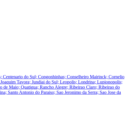
is; Centenario do Sul; Congonhinhas; Conselheiro Mairinck; Cornelio
o; Joaquim Tavora; Jundiai do Sul; Leopolis; Londrina; Lupionopolis;
ro de Maio; Quatigua; Rancho Alegre; Ribeirao Claro; Ribeirao do
tina; Santo Antonio do Paraiso; Sao Jeronimo da Serra; Sao Jose da