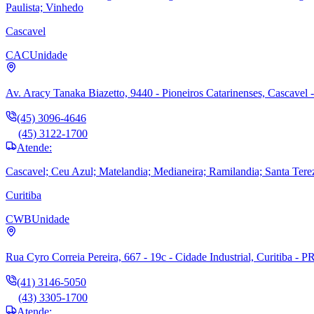
Paulista; Vinhedo
Cascavel
CAC
Unidade
Av. Aracy Tanaka Biazetto, 9440 - Pioneiros Catarinenses, Cascavel 
(45) 3096-4646
(45) 3122-1700
Atende:
Cascavel; Ceu Azul; Matelandia; Medianeira; Ramilandia; Santa Tere
Curitiba
CWB
Unidade
Rua Cyro Correia Pereira, 667 - 19c - Cidade Industrial, Curitiba - P
(41) 3146-5050
(43) 3305-1700
Atende: