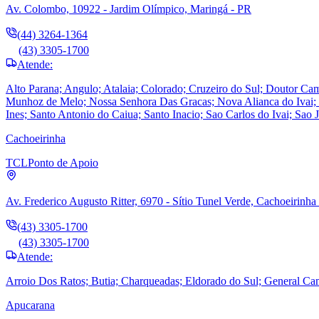
Av. Colombo, 10922 - Jardim Olímpico, Maringá - PR
(44) 3264-1364
(43) 3305-1700
Atende:
Alto Parana; Angulo; Atalaia; Colorado; Cruzeiro do Sul; Doutor Cama
Munhoz de Melo; Nossa Senhora Das Gracas; Nova Alianca do Ivai; N
Ines; Santo Antonio do Caiua; Santo Inacio; Sao Carlos do Ivai; Sao 
Cachoeirinha
TCL
Ponto de Apoio
Av. Frederico Augusto Ritter, 6970 - Sítio Tunel Verde, Cachoeirinha
(43) 3305-1700
(43) 3305-1700
Atende:
Arroio Dos Ratos; Butia; Charqueadas; Eldorado do Sul; General Ca
Apucarana