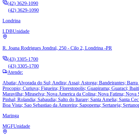
(42) 3629-1090
(42) 3629-1090
Londrina
LDB
Unidade
R. Joana Rodrigues Jondral, 250 - Cilo 2, Londrina -PR
(43) 3305-1700
(43) 3305-1700
Atende:
Abatia; Alvorada do Sul; Andira; Assai; Astorga; Bandeirantes; Barr
Procopio; Curiuva; Figueira; Florestopolis; Guapirama; Guaraci; Ibaiti
Maravilha; Miraselva; Nova America da Colina; Nova Fatima; Nova San
Pinhal; Rolandia; Sabaudia; Salto do Itarare; Santa Amelia; Santa Ce
Boa Vista; Sao Sebastiao da Amoreira; Sapopema; Sertaneja; Sertano
Maringa
MGF
Unidade