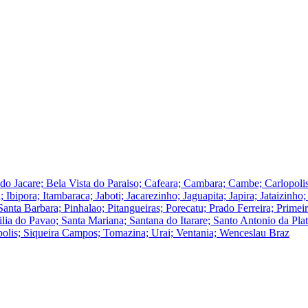
a do Jacare; Bela Vista do Paraiso; Cafeara; Cambara; Cambe; Carlopol
; Ibipora; Itambaraca; Jaboti; Jacarezinho; Jaguapita; Japira; Jataizinh
ta Barbara; Pinhalao; Pitangueiras; Porecatu; Prado Ferreira; Primei
cilia do Pavao; Santa Mariana; Santana do Itarare; Santo Antonio da Pla
polis; Siqueira Campos; Tomazina; Urai; Ventania; Wenceslau Braz