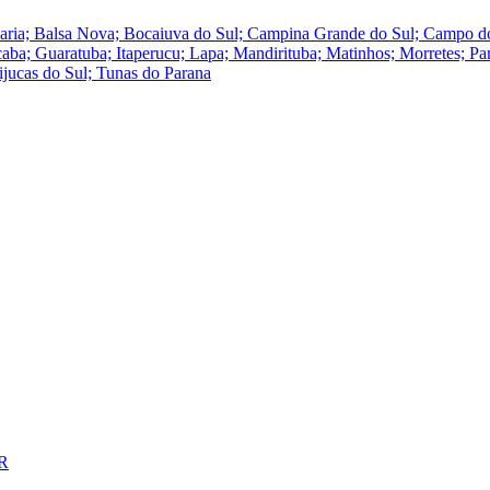
ucaria; Balsa Nova; Bocaiuva do Sul; Campina Grande do Sul; Campo
a; Guaratuba; Itaperucu; Lapa; Mandirituba; Matinhos; Morretes; Para
ijucas do Sul; Tunas do Parana
PR