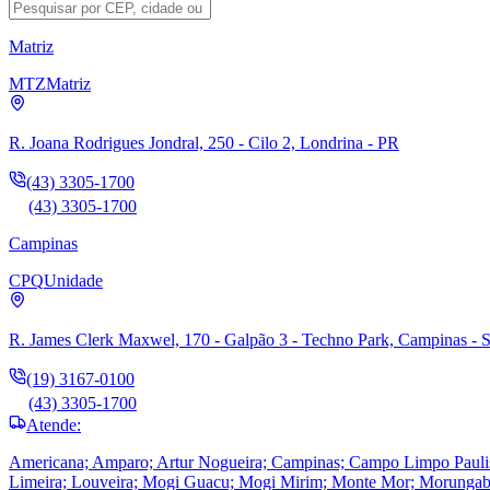
Matriz
MTZ
Matriz
R. Joana Rodrigues Jondral, 250 - Cilo 2, Londrina - PR
(43) 3305-1700
(43) 3305-1700
Campinas
CPQ
Unidade
R. James Clerk Maxwel, 170 - Galpão 3 - Techno Park, Campinas - 
(19) 3167-0100
(43) 3305-1700
Atende:
Americana; Amparo; Artur Nogueira; Campinas; Campo Limpo Paulista; 
Limeira; Louveira; Mogi Guacu; Mogi Mirim; Monte Mor; Morungaba; 