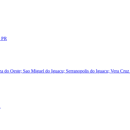
- PR
za do Oeste; Sao Miguel do Iguacu; Serranopolis do Iguacu; Vera Cruz
R