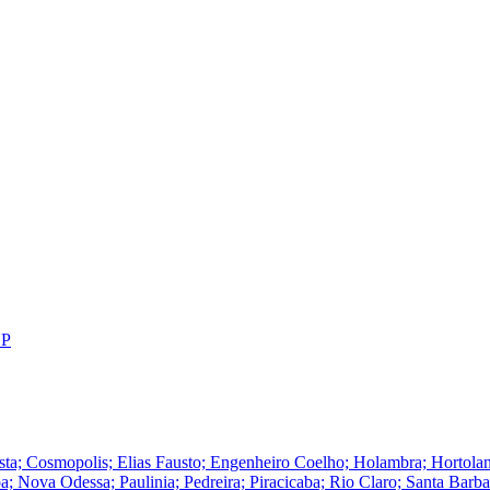
SP
Cosmopolis; Elias Fausto; Engenheiro Coelho; Holambra; Hortolandia; I
Nova Odessa; Paulinia; Pedreira; Piracicaba; Rio Claro; Santa Barba