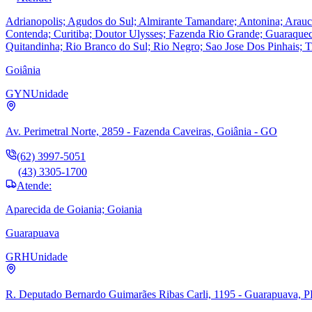
Adrianopolis; Agudos do Sul; Almirante Tamandare; Antonina; Ara
Contenda; Curitiba; Doutor Ulysses; Fazenda Rio Grande; Guaraquecab
Quitandinha; Rio Branco do Sul; Rio Negro; Sao Jose Dos Pinhais; T
Goiânia
GYN
Unidade
Av. Perimetral Norte, 2859 - Fazenda Caveiras, Goiânia - GO
(62) 3997-5051
(43) 3305-1700
Atende:
Aparecida de Goiania; Goiania
Guarapuava
GRH
Unidade
R. Deputado Bernardo Guimarães Ribas Carli, 1195 - Guarapuava, 