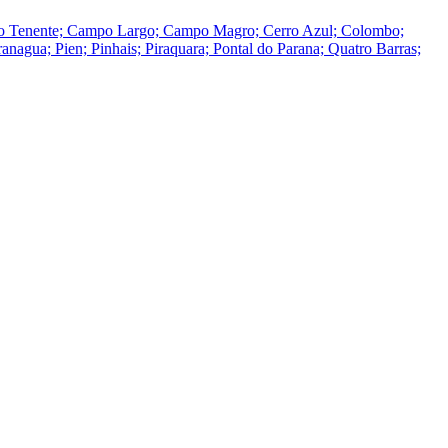
 do Tenente; Campo Largo; Campo Magro; Cerro Azul; Colombo;
nagua; Pien; Pinhais; Piraquara; Pontal do Parana; Quatro Barras;