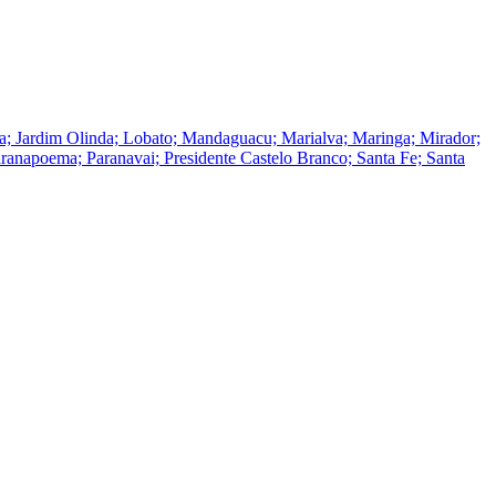
tuba; Jardim Olinda; Lobato; Mandaguacu; Marialva; Maringa; Mirador;
anapoema; Paranavai; Presidente Castelo Branco; Santa Fe; Santa