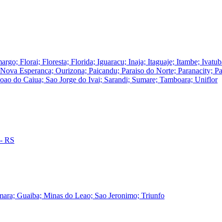
rgo; Florai; Floresta; Florida; Iguaracu; Inaja; Itaguaje; Itambe; Iva
ova Esperanca; Ourizona; Paicandu; Paraiso do Norte; Paranacity; Par
Joao do Caiua; Sao Jorge do Ivai; Sarandi; Sumare; Tamboara; Uniflor
 - RS
mara; Guaiba; Minas do Leao; Sao Jeronimo; Triunfo