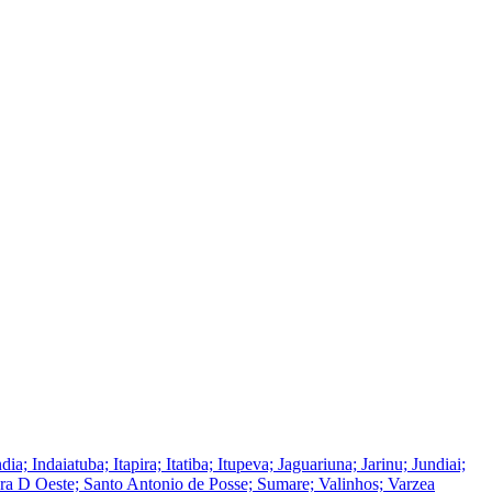
ndaiatuba; Itapira; Itatiba; Itupeva; Jaguariuna; Jarinu; Jundiai;
ra D Oeste; Santo Antonio de Posse; Sumare; Valinhos; Varzea