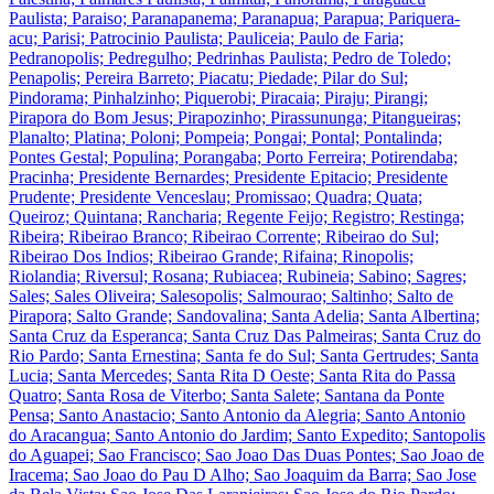
Paulista; Paraiso; Paranapanema; Paranapua; Parapua; Pariquera-
acu; Parisi; Patrocinio Paulista; Pauliceia; Paulo de Faria;
Pedranopolis; Pedregulho; Pedrinhas Paulista; Pedro de Toledo;
Penapolis; Pereira Barreto; Piacatu; Piedade; Pilar do Sul;
Pindorama; Pinhalzinho; Piquerobi; Piracaia; Piraju; Pirangi;
Pirapora do Bom Jesus; Pirapozinho; Pirassununga; Pitangueiras;
Planalto; Platina; Poloni; Pompeia; Pongai; Pontal; Pontalinda;
Pontes Gestal; Populina; Porangaba; Porto Ferreira; Potirendaba;
Pracinha; Presidente Bernardes; Presidente Epitacio; Presidente
Prudente; Presidente Venceslau; Promissao; Quadra; Quata;
Queiroz; Quintana; Rancharia; Regente Feijo; Registro; Restinga;
Ribeira; Ribeirao Branco; Ribeirao Corrente; Ribeirao do Sul;
Ribeirao Dos Indios; Ribeirao Grande; Rifaina; Rinopolis;
Riolandia; Riversul; Rosana; Rubiacea; Rubineia; Sabino; Sagres;
Sales; Sales Oliveira; Salesopolis; Salmourao; Saltinho; Salto de
Pirapora; Salto Grande; Sandovalina; Santa Adelia; Santa Albertina;
Santa Cruz da Esperanca; Santa Cruz Das Palmeiras; Santa Cruz do
Rio Pardo; Santa Ernestina; Santa fe do Sul; Santa Gertrudes; Santa
Lucia; Santa Mercedes; Santa Rita D Oeste; Santa Rita do Passa
Quatro; Santa Rosa de Viterbo; Santa Salete; Santana da Ponte
Pensa; Santo Anastacio; Santo Antonio da Alegria; Santo Antonio
do Aracangua; Santo Antonio do Jardim; Santo Expedito; Santopolis
do Aguapei; Sao Francisco; Sao Joao Das Duas Pontes; Sao Joao de
Iracema; Sao Joao do Pau D Alho; Sao Joaquim da Barra; Sao Jose