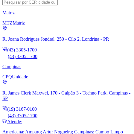
Matriz
MTZ
Matriz
R. Joana Rodrigues Jondral, 250 - Cilo 2, Londrina - PR
(43) 3305-1700
(43) 3305-1700
Campinas
CPQ
Unidade
R. James Clerk Maxwel, 170 - Galpão 3 - Techno Park, Campinas -
SP
(19) 3167-0100
(43) 3305-1700
Atende:
Americana; Amparo; Artur Nogueira; Campinas; Campo Limpo