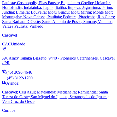
Paulista; Cosmopolis; Elias Fausto; Engenheiro Coelho; Holambra;
Hortolandia; Indaiatuba; Itapira; Itatiba; Itupeva; Jaguariuna; Jarinu;
Jundiai; Limeira; Louveira; Mogi Guacu; Mogi Mirim; Monte Mor;
Morungaba; Nova Odessa; Paulinia; Pedreira; Piracicaba; Rio Claro;
Santa Barbara D Oeste; Santo Antonio de Posse; Sumare; Valinhos;
Varzea Paulista; Vinhedo
Cascavel
CAC
Unidade
Av. Aracy Tanaka Biazetto, 9440 - Pioneiros Catarinenses, Cascavel
- PR
(45) 3096-4646
(45) 3122-1700
Atende:
Cascavel; Ceu Azul; Matelandia; Medianeira; Ramilandia; Santa
Tereza do Oeste; Sao Miguel do Iguacu; Serranopolis do Iguacu;
Vera Cruz do Oeste
Curitiba