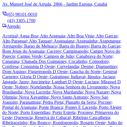
Av. Manoel José de Arruda, 2866 - Jardim Europa, Cuiabá
(65) 98101-0010
(43) 3305-1700
Atende:
Acorizal; Agua Boa; Alto Araguaia; Alto Boa Vista; Alto Garcas;
Alto Paraguai; Alto Taquari; Araguaiana; Araguainha; Araputanga;
Arenapolis; Barao de Melgaco; Barra do Bugres; Barra do Garcas;
Bom Jesus do Araguaia; Caceres; Campinapolis; Campo Novo do
Parecis; Campo Verde; Campos de Julio; Canabrava do Norte;
Canarana; Chapada Dos Guimaraes; Cocalinho; Comodoro;
Confresa; Conquista D Oeste; Curvelandia; Denise; Diamantino;
Dom Aquino; Figueiropolis D Oeste; Gaucha do Norte; General
Carneiro; Gloria D Oeste; Guiratinga; Indiavai; Itiquira; Jaciara;
Jangada; Jauru; Juscimeira; Lambari D Oeste; Luciara; Mirassol D
Oeste; Nobres; Nortelandia; Nossa Senhora do Livramento; Nova
Brasilandia; Nova Lacerda; Nova Marilandia; Nova Nazare; Nova
Olimpia; Nova Xavantina; Novo Santo Antonio; Novo Sao
Joaquim; Paranatinga; Pedra Preta; Planalto da Serra; Pocone;
Pontal do Araguaia; Ponte Branca; Pontes E Lacerda; Porto Alegre
do Norte; Porto Esperidiao; Porto Estrela; Poxoreu; Primavera do
Leste; Querencia; Reserva do Cabacal; Ribeirao Cascalheira;
Ribeiraozinho; Rio Branco; Rondonopolis; Rosario Oeste; Salto do