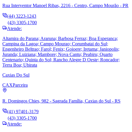
Rua Interventor Manoel Ribas, 2216 - Centro, Campo Mourão - PR
(44) 3223-1243
(43) 3305-1700
Atende:
Altamira do Parana; Araruna; Barbosa Ferraz; Boa Esperanca;
Campina da Lagoa; Campo Mourao; Corumbatai do Sul;
Engenheiro Beltrao; Farol; Fenix; Goioere; Iretama; Janiopolis;
Juranda; Luiziana; Mambore; Nova Cantu; Peabiru; Quarto
Centenario; Quinta do Sol; Rancho Alegre D Oeste; Roncador;
Terra Boa; Ubirata
Caxias Do Sul
CAX
Parceira
R. Domingos Chies, 982 - Sagrada Família, Caxias do Sul - RS
(41) 97401-3179
(43) 3305-1700
Atende: