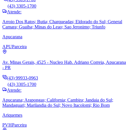
(43) 3305-1700
Atende:
Arroio Dos Ratos; Butia; Charqueadas; Eldorado do Sul; General
Camara; Guaiba; Minas do Leao; Sao Jeronimo; Triunfo
Apucarana
APU
Parceira
Av. Minas Gerais, 4525 - Nucleo Hab. Adriano Correia, Apucarana
- PR
(43) 99933-0963
(43) 3305-1700
Atende:
Apucarana; Arapongas; California; Cambira; Jandaia do Sul;
Mandaguari; Marilandia do Sul; Novo Itacolomi; Rio Bom
Ariquemes
PVH
Parceira