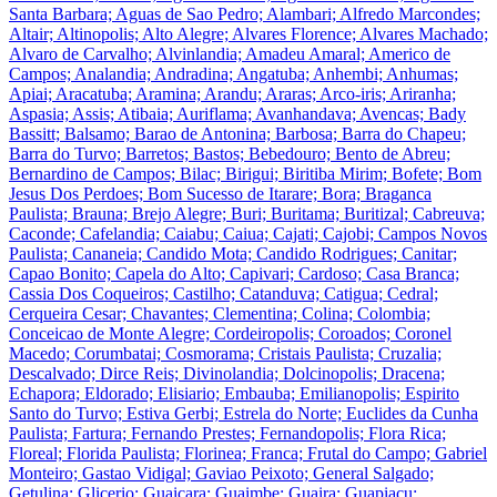
Santa Barbara; Aguas de Sao Pedro; Alambari; Alfredo Marcondes;
Altair; Altinopolis; Alto Alegre; Alvares Florence; Alvares Machado;
Alvaro de Carvalho; Alvinlandia; Amadeu Amaral; Americo de
Campos; Analandia; Andradina; Angatuba; Anhembi; Anhumas;
Apiai; Aracatuba; Aramina; Arandu; Araras; Arco-iris; Ariranha;
Aspasia; Assis; Atibaia; Auriflama; Avanhandava; Avencas; Bady
Bassitt; Balsamo; Barao de Antonina; Barbosa; Barra do Chapeu;
Barra do Turvo; Barretos; Bastos; Bebedouro; Bento de Abreu;
Bernardino de Campos; Bilac; Birigui; Biritiba Mirim; Bofete; Bom
Jesus Dos Perdoes; Bom Sucesso de Itarare; Bora; Braganca
Paulista; Brauna; Brejo Alegre; Buri; Buritama; Buritizal; Cabreuva;
Caconde; Cafelandia; Caiabu; Caiua; Cajati; Cajobi; Campos Novos
Paulista; Cananeia; Candido Mota; Candido Rodrigues; Canitar;
Capao Bonito; Capela do Alto; Capivari; Cardoso; Casa Branca;
Cassia Dos Coqueiros; Castilho; Catanduva; Catigua; Cedral;
Cerqueira Cesar; Chavantes; Clementina; Colina; Colombia;
Conceicao de Monte Alegre; Cordeiropolis; Coroados; Coronel
Macedo; Corumbatai; Cosmorama; Cristais Paulista; Cruzalia;
Descalvado; Dirce Reis; Divinolandia; Dolcinopolis; Dracena;
Echapora; Eldorado; Elisiario; Embauba; Emilianopolis; Espirito
Santo do Turvo; Estiva Gerbi; Estrela do Norte; Euclides da Cunha
Paulista; Fartura; Fernando Prestes; Fernandopolis; Flora Rica;
Floreal; Florida Paulista; Florinea; Franca; Frutal do Campo; Gabriel
Monteiro; Gastao Vidigal; Gaviao Peixoto; General Salgado;
Getulina; Glicerio; Guaicara; Guaimbe; Guaira; Guapiacu;