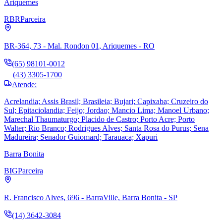
Ariquemes
RBR
Parceira
BR-364, 73 - Mal. Rondon 01, Ariquemes - RO
(65) 98101-0012
(43) 3305-1700
Atende:
Acrelandia; Assis Brasil; Brasileia; Bujari; Capixaba; Cruzeiro do
Sul; Epitaciolandia; Feijo; Jordao; Mancio Lima; Manoel Urbano;
Marechal Thaumaturgo; Placido de Castro; Porto Acre; Porto
Walter; Rio Branco; Rodrigues Alves; Santa Rosa do Purus; Sena
Madureira; Senador Guiomard; Tarauaca; Xapuri
Barra Bonita
BIG
Parceira
R. Francisco Alves, 696 - BarraVille, Barra Bonita - SP
(14) 3642-3084