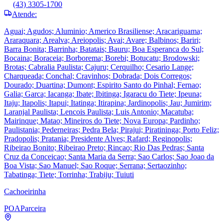
(43) 3305-1700
Atende:
Aguai; Agudos; Aluminio; Americo Brasiliense; Aracariguama;
Araraquara; Arealva; Areiopolis; Avai; Avare; Balbinos; Bariri;
Barra Bonita; Barrinha; Batatais; Bauru; Boa Esperanca do Sul;
Bocaina; Boraceia; Borborema; Borebi; Botucatu; Brodowski;
Brotas; Cabralia Paulista; Cajuru; Cerquilho; Cesario Lange;
Charqueada; Conchal; Cravinhos; Dobrada; Dois Corregos;
Dourado; Duartina; Dumont; Espirito Santo do Pinhal; Fernao;
Galia; Garca; Iacanga; Ibate; Ibitinga; Igaracu do Tiete; Ipeuna;
Itaju; Itapolis; Itapui; Itatinga; Itirapina; Jardinopolis; Jau; Jumirim;
Laranjal Paulista; Lencois Paulista; Luis Antonio; Macatuba;
Mairinque; Matao; Mineiros do Tiete; Nova Europa; Pardinho;
Paulistania; Pederneiras; Pedra Bela; Pirajui; Piratininga; Porto Feliz;
Pradopolis; Pratania; Presidente Alves; Rafard; Reginopolis;
Ribeirao Bonito; Ribeirao Preto; Rincao; Rio Das Pedras; Santa
Cruz da Conceicao; Santa Maria da Serra; Sao Carlos; Sao Joao da
Boa Vista; Sao Manuel; Sao Roque; Serrana; Sertaozinho;
Tabatinga; Tiete; Torrinha; Trabiju; Tuiuti
Cachoeirinha
POA
Parceira