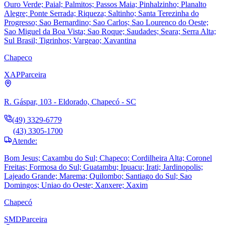
Ouro Verde; Paial; Palmitos; Passos Maia; Pinhalzinho; Planalto
Alegre; Ponte Serrada; Riqueza; Saltinho; Santa Terezinha do
Progresso; Sao Bernardino; Sao Carlos; Sao Lourenco do Oeste;
Sao Miguel da Boa Vista; Sao Roque; Saudades; Seara; Serra Alta;
Sul Brasil; Tigrinhos; Vargeao; Xavantina
Chapeco
XAP
Parceira
R. Gáspar, 103 - Eldorado, Chapecó - SC
(49) 3329-6779
(43) 3305-1700
Atende:
Bom Jesus; Caxambu do Sul; Chapeco; Cordilheira Alta; Coronel
Freitas; Formosa do Sul; Guatambu; Ipuacu; Irati; Jardinopolis;
Lajeado Grande; Marema; Quilombo; Santiago do Sul; Sao
Domingos; Uniao do Oeste; Xanxere; Xaxim
Chapecó
SMD
Parceira