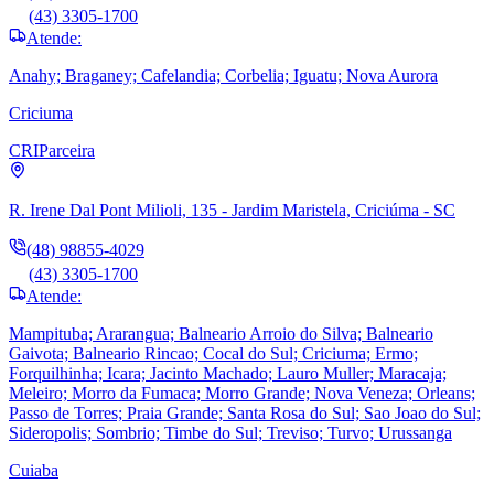
(43) 3305-1700
Atende:
Anahy; Braganey; Cafelandia; Corbelia; Iguatu; Nova Aurora
Criciuma
CRI
Parceira
R. Irene Dal Pont Milioli, 135 - Jardim Maristela, Criciúma - SC
(48) 98855-4029
(43) 3305-1700
Atende:
Mampituba; Ararangua; Balneario Arroio do Silva; Balneario
Gaivota; Balneario Rincao; Cocal do Sul; Criciuma; Ermo;
Forquilhinha; Icara; Jacinto Machado; Lauro Muller; Maracaja;
Meleiro; Morro da Fumaca; Morro Grande; Nova Veneza; Orleans;
Passo de Torres; Praia Grande; Santa Rosa do Sul; Sao Joao do Sul;
Sideropolis; Sombrio; Timbe do Sul; Treviso; Turvo; Urussanga
Cuiaba