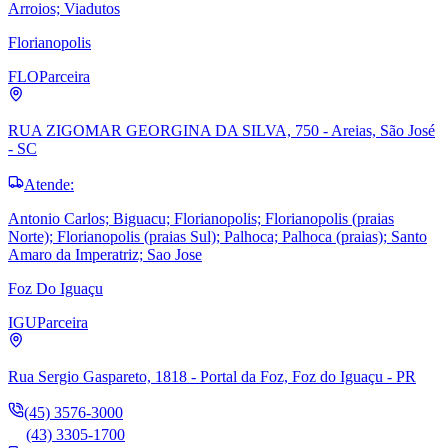
Arroios; Viadutos
Florianopolis
FLO
Parceira
RUA ZIGOMAR GEORGINA DA SILVA, 750 - Areias, São José
- SC
Atende:
Antonio Carlos; Biguacu; Florianopolis; Florianopolis (praias
Norte); Florianopolis (praias Sul); Palhoca; Palhoca (praias); Santo
Amaro da Imperatriz; Sao Jose
Foz Do Iguaçu
IGU
Parceira
Rua Sergio Gaspareto, 1818 - Portal da Foz, Foz do Iguaçu - PR
(45) 3576-3000
(43) 3305-1700