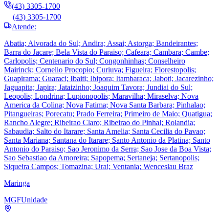
(43) 3305-1700
(43) 3305-1700
Atende:
Abatia; Alvorada do Sul; Andira; Assai; Astorga; Bandeirantes;
Barra do Jacare; Bela Vista do Paraiso; Cafeara; Cambara; Cambe;
Carlopolis; Centenario do Sul; Congonhinhas; Conselheiro
Mairinck; Cornelio Procopio; Curiuva; Figueira; Florestopolis;
Guapirama; Guaraci; Ibaiti; Ibipora; Itambaraca; Jaboti; Jacarezinho;
Jaguapita; Japira; Jataizinho; Joaquim Tavora; Jundiai do Sul;
Leopolis; Londrina; Lupionopolis; Maravilha; Miraselva; Nova
America da Colina; Nova Fatima; Nova Santa Barbara; Pinhalao;
Pitangueiras; Porecatu; Prado Ferreira; Primeiro de Maio; Quatigua;
Rancho Alegre; Ribeirao Claro; Ribeirao do Pinhal; Rolandia;
Sabaudia; Salto do Itarare; Santa Amelia; Santa Cecilia do Pavao;
Santa Mariana; Santana do Itarare; Santo Antonio da Platina; Santo
Antonio do Paraiso; Sao Jeronimo da Serra; Sao Jose da Boa Vista;
Sao Sebastiao da Amoreira; Sapopema; Sertaneja; Sertanopolis;
Siqueira Campos; Tomazina; Urai; Ventania; Wenceslau Braz
Maringa
MGF
Unidade