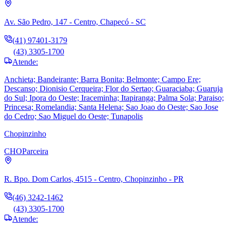
Av. São Pedro, 147 - Centro, Chapecó - SC
(41) 97401-3179
(43) 3305-1700
Atende:
Anchieta; Bandeirante; Barra Bonita; Belmonte; Campo Ere;
Descanso; Dionisio Cerqueira; Flor do Sertao; Guaraciaba; Guaruja
do Sul; Ipora do Oeste; Iraceminha; Itapiranga; Palma Sola; Paraiso;
Princesa; Romelandia; Santa Helena; Sao Joao do Oeste; Sao Jose
do Cedro; Sao Miguel do Oeste; Tunapolis
Chopinzinho
CHO
Parceira
R. Bpo. Dom Carlos, 4515 - Centro, Chopinzinho - PR
(46) 3242-1462
(43) 3305-1700
Atende: