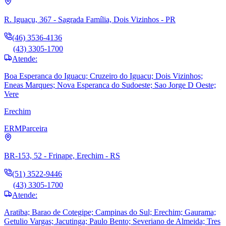
R. Iguaçu, 367 - Sagrada Família, Dois Vizinhos - PR
(46) 3536-4136
(43) 3305-1700
Atende:
Boa Esperanca do Iguacu; Cruzeiro do Iguacu; Dois Vizinhos;
Eneas Marques; Nova Esperanca do Sudoeste; Sao Jorge D Oeste;
Vere
Erechim
ERM
Parceira
BR-153, 52 - Frinape, Erechim - RS
(51) 3522-9446
(43) 3305-1700
Atende:
Aratiba; Barao de Cotegipe; Campinas do Sul; Erechim; Gaurama;
Getulio Vargas; Jacutinga; Paulo Bento; Severiano de Almeida; Tres