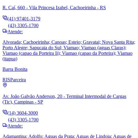
R. Caí, 660 - Vila Princesa Izabel, Cachoeirinha - RS
(41) 97401-3179
(43) 3305-1700
Atende:
Alvorada; Cachoeirinha; Canoas; Esteio; Gravatai; Nova Santa Rita;
Porto Alegre; Sapucaia do Sul; Viamao; Viamao (aguas Claras);
Viamao (capao da Porteira Ii); Viamao (capao da Porteira); Viamao
(itapua)
Barra Bonita
RIS
Parceira
Av. João Galvão Anderson, 20 - Terminal Intermodal de Cargas
(Tic), Campinas - SP
(14) 3604-3000
(43) 3305-1700
Atende:
Adamantina; Adolfo; Aguas da Prata; Aguas de Lindoia; Aguas de