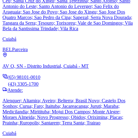
Ceu; Santa Cruz do Xingu; Santa Terezinha; Santo Afonso; Santo
Antonio do Leste; Santo Antonio do Leverger; Sao Felix do
Araguaia; Sao Jose do Povo; Sao Jose do Xingu; Sao Jose Dos
Quatro Marcos; Sao Pedro da Cipa; Sapezal; Serra Nova Dourada;
Tangara da Serra; Tesouro; Torixoreu; Vale de Sao Domingos; Vila
Bela da Santissima Trindade; Vila Rica
Cuiabá
BEL
Parceira
AV O, SN - Distrito Industrial, Cuiabá - MT
(65) 98101-0010
(43) 3305-1700
Atende:
Alenquer; Altamira; Aveiro; Belterra; Brasil Novo; Castelo Dos
Sonhos; Curua; Faro; Itaituba; Jacareacanga; Juruti; Maraba;
Medicilandia; Miritituba; Mojui Dos Campos; Monte Alegre;
Moraes Almeida; Novo Progresso; Obidos; Oriximina; Placas;
Prainha; Ruropolis; Santarem; Terra Santa; Trairao
Cuiabá