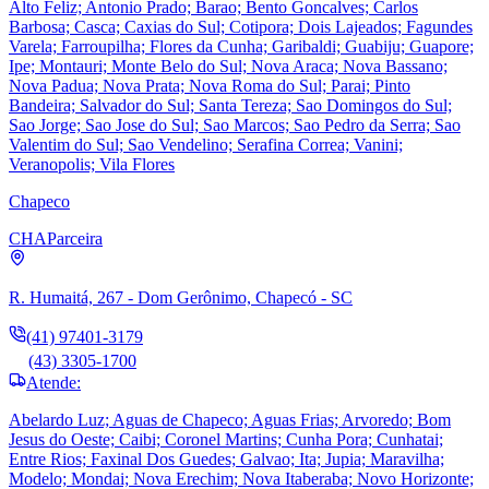
Alto Feliz; Antonio Prado; Barao; Bento Goncalves; Carlos
Barbosa; Casca; Caxias do Sul; Cotipora; Dois Lajeados; Fagundes
Varela; Farroupilha; Flores da Cunha; Garibaldi; Guabiju; Guapore;
Ipe; Montauri; Monte Belo do Sul; Nova Araca; Nova Bassano;
Nova Padua; Nova Prata; Nova Roma do Sul; Parai; Pinto
Bandeira; Salvador do Sul; Santa Tereza; Sao Domingos do Sul;
Sao Jorge; Sao Jose do Sul; Sao Marcos; Sao Pedro da Serra; Sao
Valentim do Sul; Sao Vendelino; Serafina Correa; Vanini;
Veranopolis; Vila Flores
Chapeco
CHA
Parceira
R. Humaitá, 267 - Dom Gerônimo, Chapecó - SC
(41) 97401-3179
(43) 3305-1700
Atende:
Abelardo Luz; Aguas de Chapeco; Aguas Frias; Arvoredo; Bom
Jesus do Oeste; Caibi; Coronel Martins; Cunha Pora; Cunhatai;
Entre Rios; Faxinal Dos Guedes; Galvao; Ita; Jupia; Maravilha;
Modelo; Mondai; Nova Erechim; Nova Itaberaba; Novo Horizonte;