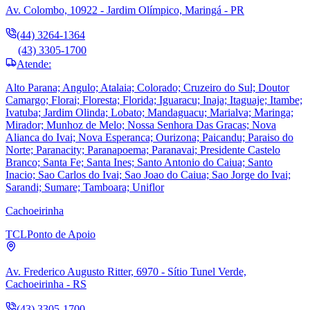
Av. Colombo, 10922 - Jardim Olímpico, Maringá - PR
(44) 3264-1364
(43) 3305-1700
Atende:
Alto Parana; Angulo; Atalaia; Colorado; Cruzeiro do Sul; Doutor
Camargo; Florai; Floresta; Florida; Iguaracu; Inaja; Itaguaje; Itambe;
Ivatuba; Jardim Olinda; Lobato; Mandaguacu; Marialva; Maringa;
Mirador; Munhoz de Melo; Nossa Senhora Das Gracas; Nova
Alianca do Ivai; Nova Esperanca; Ourizona; Paicandu; Paraiso do
Norte; Paranacity; Paranapoema; Paranavai; Presidente Castelo
Branco; Santa Fe; Santa Ines; Santo Antonio do Caiua; Santo
Inacio; Sao Carlos do Ivai; Sao Joao do Caiua; Sao Jorge do Ivai;
Sarandi; Sumare; Tamboara; Uniflor
Cachoeirinha
TCL
Ponto de Apoio
Av. Frederico Augusto Ritter, 6970 - Sítio Tunel Verde,
Cachoeirinha - RS
(43) 3305-1700