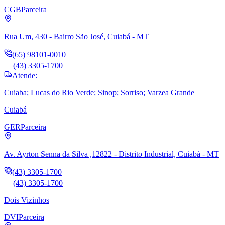
CGB
Parceira
Rua Um, 430 - Bairro São José, Cuiabá - MT
(65) 98101-0010
(43) 3305-1700
Atende:
Cuiaba; Lucas do Rio Verde; Sinop; Sorriso; Varzea Grande
Cuiabá
GER
Parceira
Av. Ayrton Senna da Silva ,12822 - Distrito Industrial, Cuiabá - MT
(43) 3305-1700
(43) 3305-1700
Dois Vizinhos
DVI
Parceira