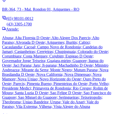
BR-364, 73 - Mal. Rondon 01, Ariquemes - RO
(65) 98101-0012
(43) 3305-1700
Atende:
Abuna; Alta Floresta D Oeste; Alto Alegre Dos Parecis; Alto
Paraiso; Alvorada D Oeste; Ariquemes; Buritis; Cabixi;
Cacaulandia; Cacoal; Campo Novo de Rondonia; Candeias do
Jamari; Castanheiras; Cerejeiras; Chupinguaia; Colorado do Oeste;
Corumbiara; Costa Marques; Cujubim; Espigao D Oeste;
Governador Jorge Teixeira; Guajara-mirim; Guapore; Itapua do
Oeste; Jaci Parana; Jaru; Ji-parana; Machadinho D Oeste; Ministro
Andreazza; Mirante da Serra; Monte Negro; Mutum Parana; Nova
Brasilandia D Oeste; Nova California; Nova Dimensao; Nova
Mamore; Nova Uniao; Novo Horizonte do Oeste; Ouro Preto do
Oeste; Parecis; Pimenta Bueno; Pimenteiras do Oeste; Porto Velho;
Presidente Medici; Primavera de Rondonia; Rio Crespo; Rolim de
Moura; Santa Luzia D Oeste; Sao Felipe D Oeste; Sao Francisco do
Guapore; Sao Miguel do Guapore; Seringueiras; Teixeiropolis;
Theobroma; Uniao Bandeira; Urupa; Vale do Anari; Vale do
Paraiso; Vila Extrema; Vilhena; Vista Alegre do Abuna