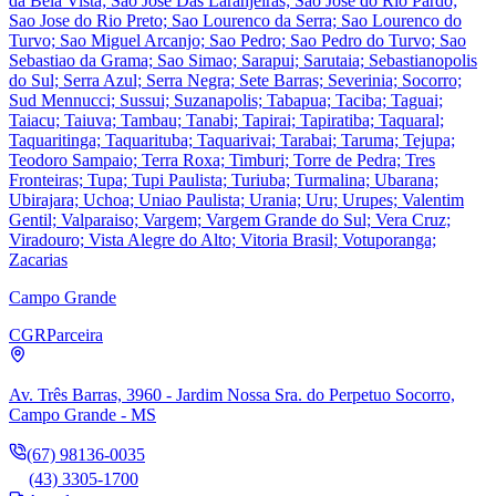
da Bela Vista; Sao Jose Das Laranjeiras; Sao Jose do Rio Pardo;
Sao Jose do Rio Preto; Sao Lourenco da Serra; Sao Lourenco do
Turvo; Sao Miguel Arcanjo; Sao Pedro; Sao Pedro do Turvo; Sao
Sebastiao da Grama; Sao Simao; Sarapui; Sarutaia; Sebastianopolis
do Sul; Serra Azul; Serra Negra; Sete Barras; Severinia; Socorro;
Sud Mennucci; Sussui; Suzanapolis; Tabapua; Taciba; Taguai;
Taiacu; Taiuva; Tambau; Tanabi; Tapirai; Tapiratiba; Taquaral;
Taquaritinga; Taquarituba; Taquarivai; Tarabai; Taruma; Tejupa;
Teodoro Sampaio; Terra Roxa; Timburi; Torre de Pedra; Tres
Fronteiras; Tupa; Tupi Paulista; Turiuba; Turmalina; Ubarana;
Ubirajara; Uchoa; Uniao Paulista; Urania; Uru; Urupes; Valentim
Gentil; Valparaiso; Vargem; Vargem Grande do Sul; Vera Cruz;
Viradouro; Vista Alegre do Alto; Vitoria Brasil; Votuporanga;
Zacarias
Campo Grande
CGR
Parceira
Av. Três Barras, 3960 - Jardim Nossa Sra. do Perpetuo Socorro,
Campo Grande - MS
(67) 98136-0035
(43) 3305-1700