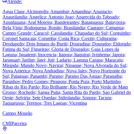
Atende:
Agua Clara; Alcinopolis; Amambai; Amandina; Anastacio;
Anaurilandia; Angelica; Antonio Joao; Aparecida do Taboado;
Aquidauana; Aral Moreira; Bandeirantes; Bataguassu; Bataypora;
Bela Vista; Bodoquena; Bonito; Brasilandia; Caarapo; Camapua;
Campo Grande; Caracol; Cassilandia; Chapadao do Sul; Corguinho;
Coronel Sapucaia; Corumba; Costa Rica; Coxim; Culturama;
Deodapolis; Dois Irmaos do Buriti; Douradina; Dourados; Eldorado;
Fatima do Sul; Figueirao; Gloria de Dourados; Guia Lopes da
Laguna; Iguatemi; Inocencia; Itapora; Itaquirai; Ivinhema; Japora;
Jaraguari; Jardim; Jatei; Juti; Ladario; Laguna Carapa; Maracaju;
Miranda; Mundo Novo; Navirai; Nioaque; Nova Alvorada do Sul;
Nova America; Nova Andradina; Nova Jales; Novo Horizonte do
Sul; Paiaguas; Panambi; Paraiso; Paraiso Das Aguas; Paranaiba;
Paranhos; Pedro Gomes; Pirapora; Ponta Pora; Porto Murtinho;
Ribas do Rio Pardo; Rio Brilhante; Rio Negro; Rio Verde de Mato
Grosso; Rochedo; Sanga Puita; Santa Rita do Pardo; Sao Gabriel do
Oeste; Selviria; Sete Quedas; Sidrolandia; Sonora; Tacuru;
Taquarussu; Terenos; Tres Lagoas; Vicentina
Campo Mourão
CMI
Parceira