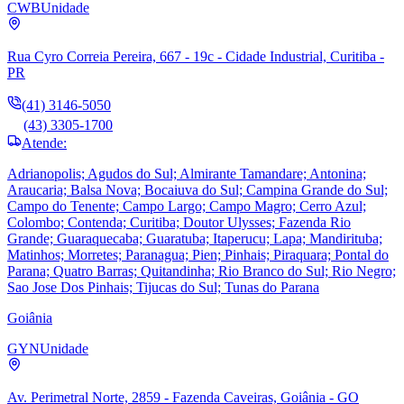
CWB
Unidade
Rua Cyro Correia Pereira, 667 - 19c - Cidade Industrial, Curitiba -
PR
(41) 3146-5050
(43) 3305-1700
Atende:
Adrianopolis; Agudos do Sul; Almirante Tamandare; Antonina;
Araucaria; Balsa Nova; Bocaiuva do Sul; Campina Grande do Sul;
Campo do Tenente; Campo Largo; Campo Magro; Cerro Azul;
Colombo; Contenda; Curitiba; Doutor Ulysses; Fazenda Rio
Grande; Guaraquecaba; Guaratuba; Itaperucu; Lapa; Mandirituba;
Matinhos; Morretes; Paranagua; Pien; Pinhais; Piraquara; Pontal do
Parana; Quatro Barras; Quitandinha; Rio Branco do Sul; Rio Negro;
Sao Jose Dos Pinhais; Tijucas do Sul; Tunas do Parana
Goiânia
GYN
Unidade
Av. Perimetral Norte, 2859 - Fazenda Caveiras, Goiânia - GO