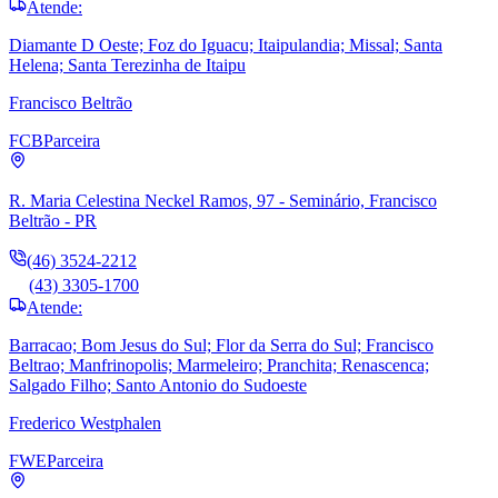
Atende:
Diamante D Oeste; Foz do Iguacu; Itaipulandia; Missal; Santa
Helena; Santa Terezinha de Itaipu
Francisco Beltrão
FCB
Parceira
R. Maria Celestina Neckel Ramos, 97 - Seminário, Francisco
Beltrão - PR
(46) 3524-2212
(43) 3305-1700
Atende:
Barracao; Bom Jesus do Sul; Flor da Serra do Sul; Francisco
Beltrao; Manfrinopolis; Marmeleiro; Pranchita; Renascenca;
Salgado Filho; Santo Antonio do Sudoeste
Frederico Westphalen
FWE
Parceira