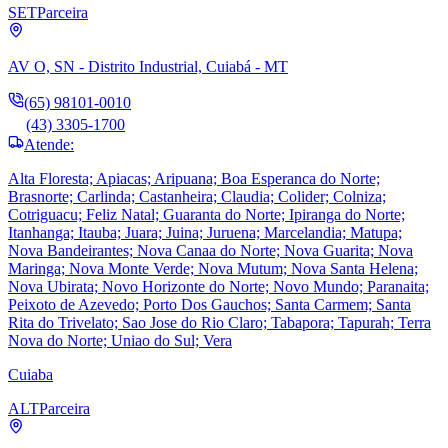
SET
Parceira
AV O, SN - Distrito Industrial, Cuiabá - MT
(65) 98101-0010
(43) 3305-1700
Atende:
Alta Floresta; Apiacas; Aripuana; Boa Esperanca do Norte;
Brasnorte; Carlinda; Castanheira; Claudia; Colider; Colniza;
Cotriguacu; Feliz Natal; Guaranta do Norte; Ipiranga do Norte;
Itanhanga; Itauba; Juara; Juina; Juruena; Marcelandia; Matupa;
Nova Bandeirantes; Nova Canaa do Norte; Nova Guarita; Nova
Maringa; Nova Monte Verde; Nova Mutum; Nova Santa Helena;
Nova Ubirata; Novo Horizonte do Norte; Novo Mundo; Paranaita;
Peixoto de Azevedo; Porto Dos Gauchos; Santa Carmem; Santa
Rita do Trivelato; Sao Jose do Rio Claro; Tabapora; Tapurah; Terra
Nova do Norte; Uniao do Sul; Vera
Cuiaba
ALT
Parceira