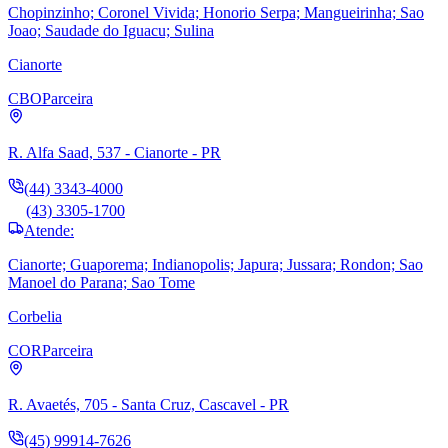
Chopinzinho; Coronel Vivida; Honorio Serpa; Mangueirinha; Sao
Joao; Saudade do Iguacu; Sulina
Cianorte
CBO
Parceira
R. Alfa Saad, 537 - Cianorte - PR
(44) 3343-4000
(43) 3305-1700
Atende:
Cianorte; Guaporema; Indianopolis; Japura; Jussara; Rondon; Sao
Manoel do Parana; Sao Tome
Corbelia
COR
Parceira
R. Avaetés, 705 - Santa Cruz, Cascavel - PR
(45) 99914-7626