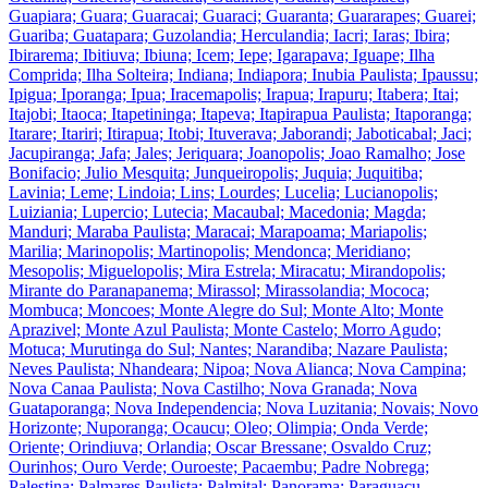
Guapiara; Guara; Guaracai; Guaraci; Guaranta; Guararapes; Guarei;
Guariba; Guatapara; Guzolandia; Herculandia; Iacri; Iaras; Ibira;
Ibirarema; Ibitiuva; Ibiuna; Icem; Iepe; Igarapava; Iguape; Ilha
Comprida; Ilha Solteira; Indiana; Indiapora; Inubia Paulista; Ipaussu;
Ipigua; Iporanga; Ipua; Iracemapolis; Irapua; Irapuru; Itabera; Itai;
Itajobi; Itaoca; Itapetininga; Itapeva; Itapirapua Paulista; Itaporanga;
Itarare; Itariri; Itirapua; Itobi; Ituverava; Jaborandi; Jaboticabal; Jaci;
Jacupiranga; Jafa; Jales; Jeriquara; Joanopolis; Joao Ramalho; Jose
Bonifacio; Julio Mesquita; Junqueiropolis; Juquia; Juquitiba;
Lavinia; Leme; Lindoia; Lins; Lourdes; Lucelia; Lucianopolis;
Luiziania; Lupercio; Lutecia; Macaubal; Macedonia; Magda;
Manduri; Maraba Paulista; Maracai; Marapoama; Mariapolis;
Marilia; Marinopolis; Martinopolis; Mendonca; Meridiano;
Mesopolis; Miguelopolis; Mira Estrela; Miracatu; Mirandopolis;
Mirante do Paranapanema; Mirassol; Mirassolandia; Mococa;
Mombuca; Moncoes; Monte Alegre do Sul; Monte Alto; Monte
Aprazivel; Monte Azul Paulista; Monte Castelo; Morro Agudo;
Motuca; Murutinga do Sul; Nantes; Narandiba; Nazare Paulista;
Neves Paulista; Nhandeara; Nipoa; Nova Alianca; Nova Campina;
Nova Canaa Paulista; Nova Castilho; Nova Granada; Nova
Guataporanga; Nova Independencia; Nova Luzitania; Novais; Novo
Horizonte; Nuporanga; Ocaucu; Oleo; Olimpia; Onda Verde;
Oriente; Orindiuva; Orlandia; Oscar Bressane; Osvaldo Cruz;
Ourinhos; Ouro Verde; Ouroeste; Pacaembu; Padre Nobrega;
Palestina; Palmares Paulista; Palmital; Panorama; Paraguacu