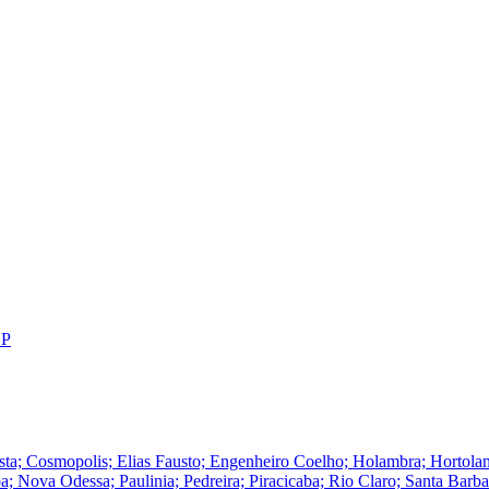
SP
Cosmopolis; Elias Fausto; Engenheiro Coelho; Holambra; Hortolandia; I
Nova Odessa; Paulinia; Pedreira; Piracicaba; Rio Claro; Santa Barba