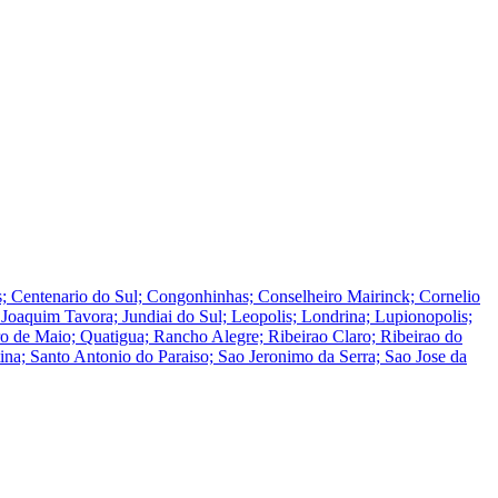
is; Centenario do Sul; Congonhinhas; Conselheiro Mairinck; Cornelio
o; Joaquim Tavora; Jundiai do Sul; Leopolis; Londrina; Lupionopolis;
ro de Maio; Quatigua; Rancho Alegre; Ribeirao Claro; Ribeirao do
tina; Santo Antonio do Paraiso; Sao Jeronimo da Serra; Sao Jose da