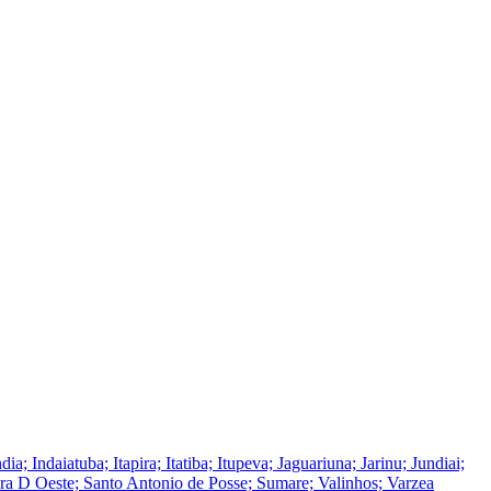
ndaiatuba; Itapira; Itatiba; Itupeva; Jaguariuna; Jarinu; Jundiai;
ra D Oeste; Santo Antonio de Posse; Sumare; Valinhos; Varzea