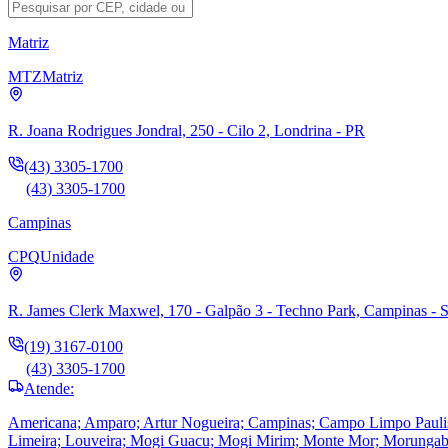
Matriz
MTZ
Matriz
R. Joana Rodrigues Jondral, 250 - Cilo 2, Londrina - PR
(43) 3305-1700
(43) 3305-1700
Campinas
CPQ
Unidade
R. James Clerk Maxwel, 170 - Galpão 3 - Techno Park, Campinas - 
(19) 3167-0100
(43) 3305-1700
Atende:
Americana; Amparo; Artur Nogueira; Campinas; Campo Limpo Paulista; 
Limeira; Louveira; Mogi Guacu; Mogi Mirim; Monte Mor; Morungaba; 