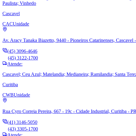
Paulista; Vinhedo
Cascavel
CAC
Unidade
Av. Aracy Tanaka Biazetto, 9440 - Pioneiros Catarinenses, Cascavel 
(45) 3096-4646
(45) 3122-1700
Atende:
Cascavel; Ceu Azul; Matelandia; Medianeira; Ramilandia; Santa Tere
Curitiba
CWB
Unidade
Rua Cyro Correia Pereira, 667 - 19c - Cidade Industrial, Curitiba - P
(41) 3146-5050
(43) 3305-1700
Atende: