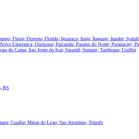
rgo; Florai; Floresta; Florida; Iguaracu; Inaja; Itaguaje; Itambe; Iva
ova Esperanca; Ourizona; Paicandu; Paraiso do Norte; Paranacity; Par
Joao do Caiua; Sao Jorge do Ivai; Sarandi; Sumare; Tamboara; Uniflor
 - RS
mara; Guaiba; Minas do Leao; Sao Jeronimo; Triunfo