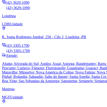
(42) 3629-1090
(42) 3629-1090
Londrina
LDB
Unidade
R. Joana Rodrigues Jondral, 250 - Cilo 2, Londrina -PR
(43) 3305-1700
(43) 3305-1700
Atende:
Abatia; Alvorada do Sul; Andira; Assai; Astorga; Bandeirantes; Barr
Procopio; Curiuva; Figueira; Florestopolis; Guapirama; Guaraci; Ibaiti
Maravilha; Miraselva; Nova America da Colina; Nova Fatima; Nova San
Pinhal; Rolandia; Sabaudia; Salto do Itarare; Santa Amelia; Santa Ce
Boa Vista; Sao Sebastiao da Amoreira; Sapopema; Sertaneja; Sertano
Maringa
MGF
Unidade