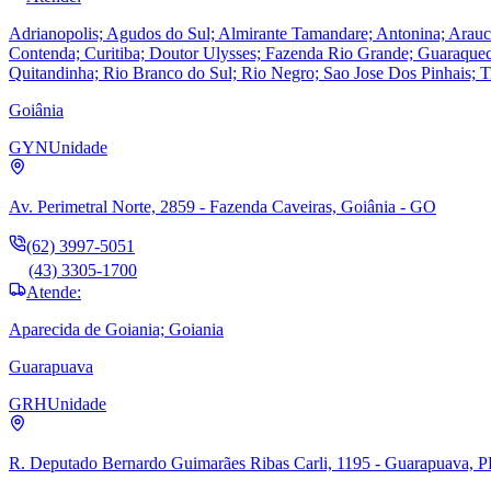
Adrianopolis; Agudos do Sul; Almirante Tamandare; Antonina; Ara
Contenda; Curitiba; Doutor Ulysses; Fazenda Rio Grande; Guaraquecab
Quitandinha; Rio Branco do Sul; Rio Negro; Sao Jose Dos Pinhais; T
Goiânia
GYN
Unidade
Av. Perimetral Norte, 2859 - Fazenda Caveiras, Goiânia - GO
(62) 3997-5051
(43) 3305-1700
Atende:
Aparecida de Goiania; Goiania
Guarapuava
GRH
Unidade
R. Deputado Bernardo Guimarães Ribas Carli, 1195 - Guarapuava, 