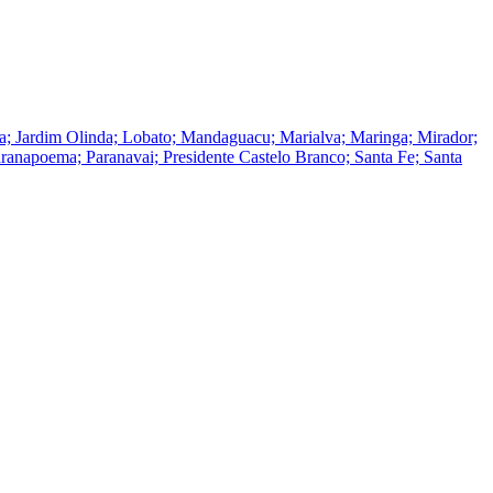
tuba; Jardim Olinda; Lobato; Mandaguacu; Marialva; Maringa; Mirador;
anapoema; Paranavai; Presidente Castelo Branco; Santa Fe; Santa