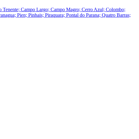
 do Tenente; Campo Largo; Campo Magro; Cerro Azul; Colombo;
nagua; Pien; Pinhais; Piraquara; Pontal do Parana; Quatro Barras;