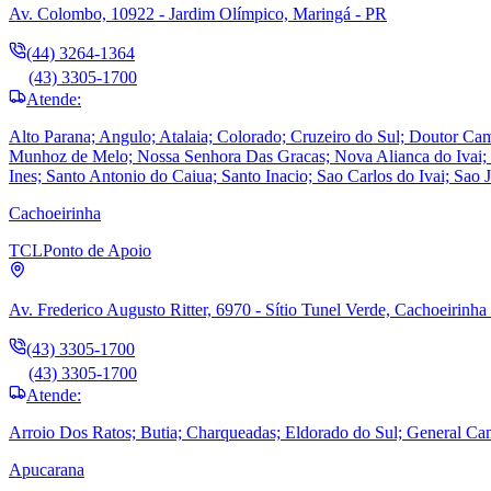
Av. Colombo, 10922 - Jardim Olímpico, Maringá - PR
(44) 3264-1364
(43) 3305-1700
Atende:
Alto Parana; Angulo; Atalaia; Colorado; Cruzeiro do Sul; Doutor Cama
Munhoz de Melo; Nossa Senhora Das Gracas; Nova Alianca do Ivai; N
Ines; Santo Antonio do Caiua; Santo Inacio; Sao Carlos do Ivai; Sao 
Cachoeirinha
TCL
Ponto de Apoio
Av. Frederico Augusto Ritter, 6970 - Sítio Tunel Verde, Cachoeirinha
(43) 3305-1700
(43) 3305-1700
Atende:
Arroio Dos Ratos; Butia; Charqueadas; Eldorado do Sul; General Ca
Apucarana