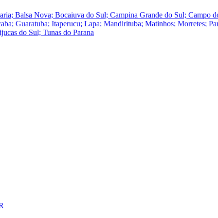
ucaria; Balsa Nova; Bocaiuva do Sul; Campina Grande do Sul; Campo
a; Guaratuba; Itaperucu; Lapa; Mandirituba; Matinhos; Morretes; Para
ijucas do Sul; Tunas do Parana
PR