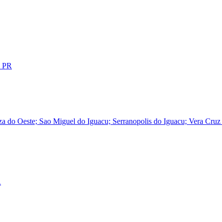
- PR
za do Oeste; Sao Miguel do Iguacu; Serranopolis do Iguacu; Vera Cruz
R