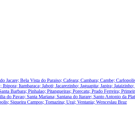
a do Jacare; Bela Vista do Paraiso; Cafeara; Cambara; Cambe; Carlopol
; Ibipora; Itambaraca; Jaboti; Jacarezinho; Jaguapita; Japira; Jataizinh
ta Barbara; Pinhalao; Pitangueiras; Porecatu; Prado Ferreira; Primei
cilia do Pavao; Santa Mariana; Santana do Itarare; Santo Antonio da Pla
polis; Siqueira Campos; Tomazina; Urai; Ventania; Wenceslau Braz