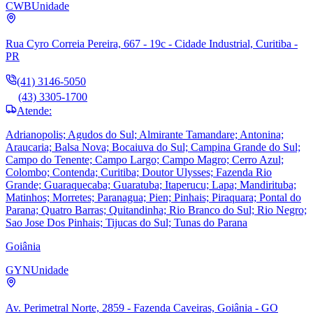
CWB
Unidade
Rua Cyro Correia Pereira, 667 - 19c - Cidade Industrial, Curitiba -
PR
(41) 3146-5050
(43) 3305-1700
Atende:
Adrianopolis; Agudos do Sul; Almirante Tamandare; Antonina;
Araucaria; Balsa Nova; Bocaiuva do Sul; Campina Grande do Sul;
Campo do Tenente; Campo Largo; Campo Magro; Cerro Azul;
Colombo; Contenda; Curitiba; Doutor Ulysses; Fazenda Rio
Grande; Guaraquecaba; Guaratuba; Itaperucu; Lapa; Mandirituba;
Matinhos; Morretes; Paranagua; Pien; Pinhais; Piraquara; Pontal do
Parana; Quatro Barras; Quitandinha; Rio Branco do Sul; Rio Negro;
Sao Jose Dos Pinhais; Tijucas do Sul; Tunas do Parana
Goiânia
GYN
Unidade
Av. Perimetral Norte, 2859 - Fazenda Caveiras, Goiânia - GO