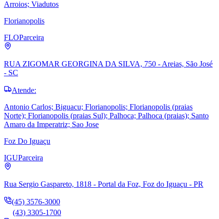
Arroios; Viadutos
Florianopolis
FLO
Parceira
RUA ZIGOMAR GEORGINA DA SILVA, 750 - Areias, São José
- SC
Atende:
Antonio Carlos; Biguacu; Florianopolis; Florianopolis (praias
Norte); Florianopolis (praias Sul); Palhoca; Palhoca (praias); Santo
Amaro da Imperatriz; Sao Jose
Foz Do Iguaçu
IGU
Parceira
Rua Sergio Gaspareto, 1818 - Portal da Foz, Foz do Iguaçu - PR
(45) 3576-3000
(43) 3305-1700