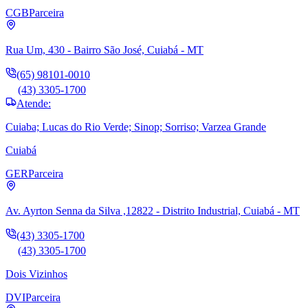
CGB
Parceira
Rua Um, 430 - Bairro São José, Cuiabá - MT
(65) 98101-0010
(43) 3305-1700
Atende:
Cuiaba; Lucas do Rio Verde; Sinop; Sorriso; Varzea Grande
Cuiabá
GER
Parceira
Av. Ayrton Senna da Silva ,12822 - Distrito Industrial, Cuiabá - MT
(43) 3305-1700
(43) 3305-1700
Dois Vizinhos
DVI
Parceira