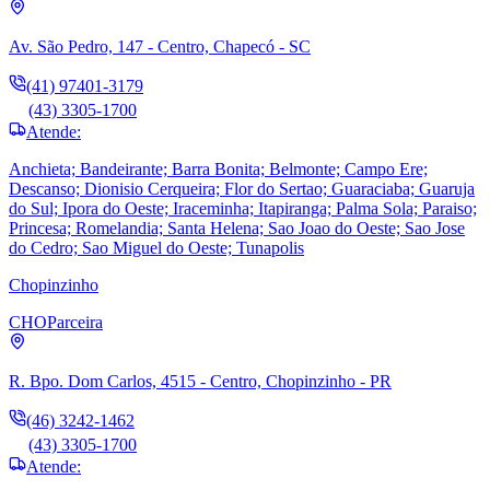
Av. São Pedro, 147 - Centro, Chapecó - SC
(41) 97401-3179
(43) 3305-1700
Atende:
Anchieta; Bandeirante; Barra Bonita; Belmonte; Campo Ere;
Descanso; Dionisio Cerqueira; Flor do Sertao; Guaraciaba; Guaruja
do Sul; Ipora do Oeste; Iraceminha; Itapiranga; Palma Sola; Paraiso;
Princesa; Romelandia; Santa Helena; Sao Joao do Oeste; Sao Jose
do Cedro; Sao Miguel do Oeste; Tunapolis
Chopinzinho
CHO
Parceira
R. Bpo. Dom Carlos, 4515 - Centro, Chopinzinho - PR
(46) 3242-1462
(43) 3305-1700
Atende: