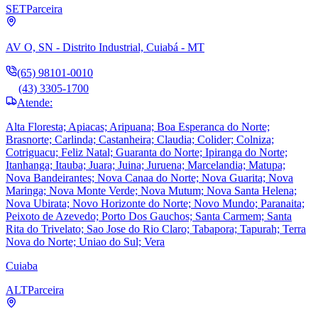
SET
Parceira
AV O, SN - Distrito Industrial, Cuiabá - MT
(65) 98101-0010
(43) 3305-1700
Atende:
Alta Floresta; Apiacas; Aripuana; Boa Esperanca do Norte;
Brasnorte; Carlinda; Castanheira; Claudia; Colider; Colniza;
Cotriguacu; Feliz Natal; Guaranta do Norte; Ipiranga do Norte;
Itanhanga; Itauba; Juara; Juina; Juruena; Marcelandia; Matupa;
Nova Bandeirantes; Nova Canaa do Norte; Nova Guarita; Nova
Maringa; Nova Monte Verde; Nova Mutum; Nova Santa Helena;
Nova Ubirata; Novo Horizonte do Norte; Novo Mundo; Paranaita;
Peixoto de Azevedo; Porto Dos Gauchos; Santa Carmem; Santa
Rita do Trivelato; Sao Jose do Rio Claro; Tabapora; Tapurah; Terra
Nova do Norte; Uniao do Sul; Vera
Cuiaba
ALT
Parceira