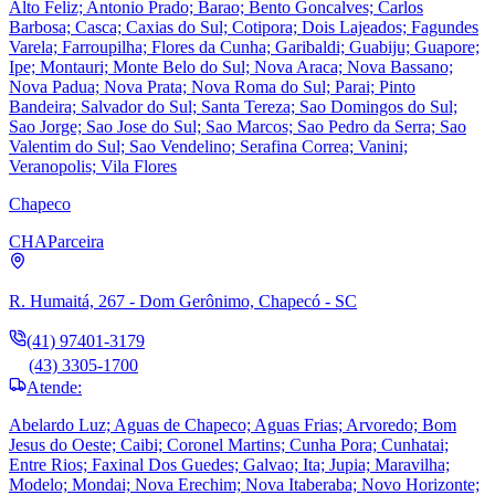
Alto Feliz; Antonio Prado; Barao; Bento Goncalves; Carlos
Barbosa; Casca; Caxias do Sul; Cotipora; Dois Lajeados; Fagundes
Varela; Farroupilha; Flores da Cunha; Garibaldi; Guabiju; Guapore;
Ipe; Montauri; Monte Belo do Sul; Nova Araca; Nova Bassano;
Nova Padua; Nova Prata; Nova Roma do Sul; Parai; Pinto
Bandeira; Salvador do Sul; Santa Tereza; Sao Domingos do Sul;
Sao Jorge; Sao Jose do Sul; Sao Marcos; Sao Pedro da Serra; Sao
Valentim do Sul; Sao Vendelino; Serafina Correa; Vanini;
Veranopolis; Vila Flores
Chapeco
CHA
Parceira
R. Humaitá, 267 - Dom Gerônimo, Chapecó - SC
(41) 97401-3179
(43) 3305-1700
Atende:
Abelardo Luz; Aguas de Chapeco; Aguas Frias; Arvoredo; Bom
Jesus do Oeste; Caibi; Coronel Martins; Cunha Pora; Cunhatai;
Entre Rios; Faxinal Dos Guedes; Galvao; Ita; Jupia; Maravilha;
Modelo; Mondai; Nova Erechim; Nova Itaberaba; Novo Horizonte;