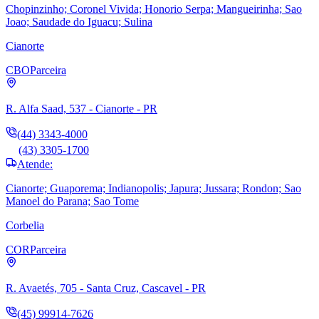
Chopinzinho; Coronel Vivida; Honorio Serpa; Mangueirinha; Sao
Joao; Saudade do Iguacu; Sulina
Cianorte
CBO
Parceira
R. Alfa Saad, 537 - Cianorte - PR
(44) 3343-4000
(43) 3305-1700
Atende:
Cianorte; Guaporema; Indianopolis; Japura; Jussara; Rondon; Sao
Manoel do Parana; Sao Tome
Corbelia
COR
Parceira
R. Avaetés, 705 - Santa Cruz, Cascavel - PR
(45) 99914-7626