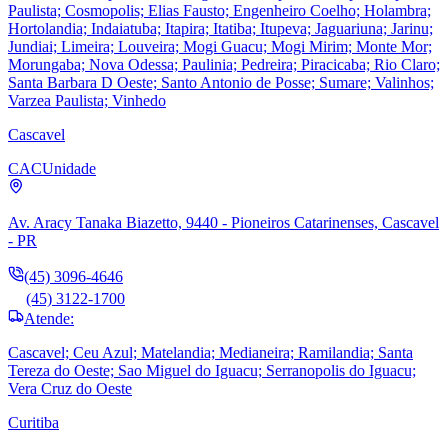
Paulista; Cosmopolis; Elias Fausto; Engenheiro Coelho; Holambra;
Hortolandia; Indaiatuba; Itapira; Itatiba; Itupeva; Jaguariuna; Jarinu;
Jundiai; Limeira; Louveira; Mogi Guacu; Mogi Mirim; Monte Mor;
Morungaba; Nova Odessa; Paulinia; Pedreira; Piracicaba; Rio Claro;
Santa Barbara D Oeste; Santo Antonio de Posse; Sumare; Valinhos;
Varzea Paulista; Vinhedo
Cascavel
CAC
Unidade
Av. Aracy Tanaka Biazetto, 9440 - Pioneiros Catarinenses, Cascavel
- PR
(45) 3096-4646
(45) 3122-1700
Atende:
Cascavel; Ceu Azul; Matelandia; Medianeira; Ramilandia; Santa
Tereza do Oeste; Sao Miguel do Iguacu; Serranopolis do Iguacu;
Vera Cruz do Oeste
Curitiba