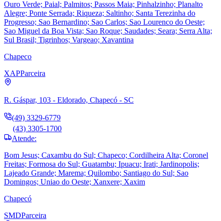
Ouro Verde; Paial; Palmitos; Passos Maia; Pinhalzinho; Planalto
Alegre; Ponte Serrada; Riqueza; Saltinho; Santa Terezinha do
Progresso; Sao Bernardino; Sao Carlos; Sao Lourenco do Oeste;
Sao Miguel da Boa Vista; Sao Roque; Saudades; Seara; Serra Alta;
Sul Brasil; Tigrinhos; Vargeao; Xavantina
Chapeco
XAP
Parceira
R. Gáspar, 103 - Eldorado, Chapecó - SC
(49) 3329-6779
(43) 3305-1700
Atende:
Bom Jesus; Caxambu do Sul; Chapeco; Cordilheira Alta; Coronel
Freitas; Formosa do Sul; Guatambu; Ipuacu; Irati; Jardinopolis;
Lajeado Grande; Marema; Quilombo; Santiago do Sul; Sao
Domingos; Uniao do Oeste; Xanxere; Xaxim
Chapecó
SMD
Parceira