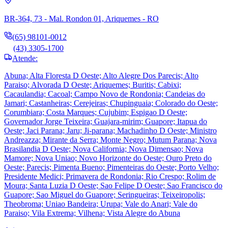
BR-364, 73 - Mal. Rondon 01, Ariquemes - RO
(65) 98101-0012
(43) 3305-1700
Atende:
Abuna; Alta Floresta D Oeste; Alto Alegre Dos Parecis; Alto
Paraiso; Alvorada D Oeste; Ariquemes; Buritis; Cabixi;
Cacaulandia; Cacoal; Campo Novo de Rondonia; Candeias do
Jamari; Castanheiras; Cerejeiras; Chupinguaia; Colorado do Oeste;
Corumbiara; Costa Marques; Cujubim; Espigao D Oeste;
Governador Jorge Teixeira; Guajara-mirim; Guapore; Itapua do
Oeste; Jaci Parana; Jaru; Ji-parana; Machadinho D Oeste; Ministro
Andreazza; Mirante da Serra; Monte Negro; Mutum Parana; Nova
Brasilandia D Oeste; Nova California; Nova Dimensao; Nova
Mamore; Nova Uniao; Novo Horizonte do Oeste; Ouro Preto do
Oeste; Parecis; Pimenta Bueno; Pimenteiras do Oeste; Porto Velho;
Presidente Medici; Primavera de Rondonia; Rio Crespo; Rolim de
Moura; Santa Luzia D Oeste; Sao Felipe D Oeste; Sao Francisco do
Guapore; Sao Miguel do Guapore; Seringueiras; Teixeiropolis;
Theobroma; Uniao Bandeira; Urupa; Vale do Anari; Vale do
Paraiso; Vila Extrema; Vilhena; Vista Alegre do Abuna