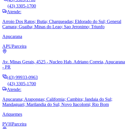
(43) 3305-1700
Atende:
Arroio Dos Ratos; Butia; Charqueadas; Eldorado do Sul; General
Camara; Guaiba; Minas do Leao; Sao Jeronimo; Triunfo
Apucarana
APU
Parceira
Av. Minas Gerais, 4525 - Nucleo Hab. Adriano Correia, Apucarana
- PR
(43) 99933-0963
(43) 3305-1700
Atende:
Apucarana; Arapongas; California; Cambira; Jandaia do Sul;
Mandaguari; Marilandia do Sul; Novo Itacolomi; Rio Bom
Ariquemes
PVH
Parceira