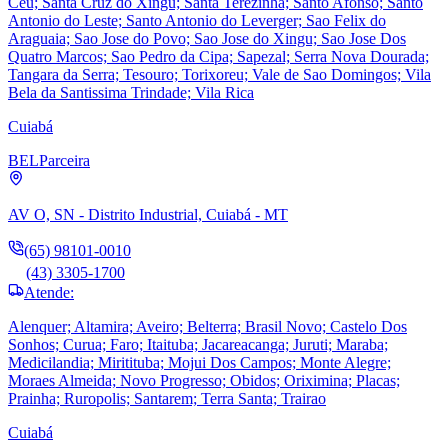
Ceu; Santa Cruz do Xingu; Santa Terezinha; Santo Afonso; Santo
Antonio do Leste; Santo Antonio do Leverger; Sao Felix do
Araguaia; Sao Jose do Povo; Sao Jose do Xingu; Sao Jose Dos
Quatro Marcos; Sao Pedro da Cipa; Sapezal; Serra Nova Dourada;
Tangara da Serra; Tesouro; Torixoreu; Vale de Sao Domingos; Vila
Bela da Santissima Trindade; Vila Rica
Cuiabá
BEL
Parceira
AV O, SN - Distrito Industrial, Cuiabá - MT
(65) 98101-0010
(43) 3305-1700
Atende:
Alenquer; Altamira; Aveiro; Belterra; Brasil Novo; Castelo Dos
Sonhos; Curua; Faro; Itaituba; Jacareacanga; Juruti; Maraba;
Medicilandia; Miritituba; Mojui Dos Campos; Monte Alegre;
Moraes Almeida; Novo Progresso; Obidos; Oriximina; Placas;
Prainha; Ruropolis; Santarem; Terra Santa; Trairao
Cuiabá