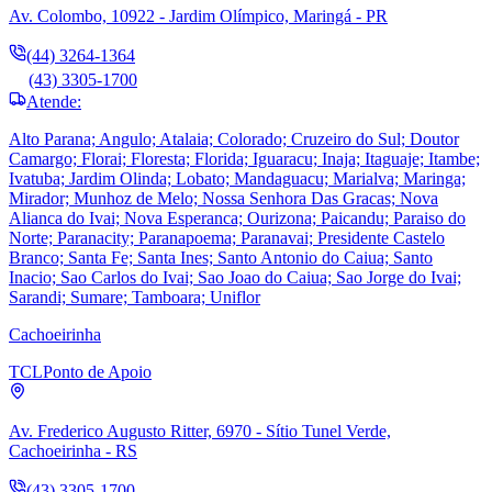
Av. Colombo, 10922 - Jardim Olímpico, Maringá - PR
(44) 3264-1364
(43) 3305-1700
Atende:
Alto Parana; Angulo; Atalaia; Colorado; Cruzeiro do Sul; Doutor
Camargo; Florai; Floresta; Florida; Iguaracu; Inaja; Itaguaje; Itambe;
Ivatuba; Jardim Olinda; Lobato; Mandaguacu; Marialva; Maringa;
Mirador; Munhoz de Melo; Nossa Senhora Das Gracas; Nova
Alianca do Ivai; Nova Esperanca; Ourizona; Paicandu; Paraiso do
Norte; Paranacity; Paranapoema; Paranavai; Presidente Castelo
Branco; Santa Fe; Santa Ines; Santo Antonio do Caiua; Santo
Inacio; Sao Carlos do Ivai; Sao Joao do Caiua; Sao Jorge do Ivai;
Sarandi; Sumare; Tamboara; Uniflor
Cachoeirinha
TCL
Ponto de Apoio
Av. Frederico Augusto Ritter, 6970 - Sítio Tunel Verde,
Cachoeirinha - RS
(43) 3305-1700