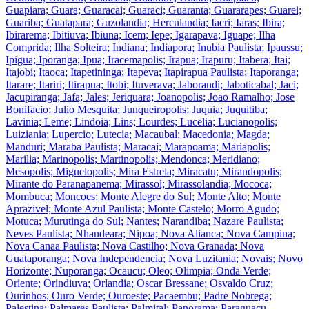
Guapiara; Guara; Guaracai; Guaraci; Guaranta; Guararapes; Guarei;
Guariba; Guatapara; Guzolandia; Herculandia; Iacri; Iaras; Ibira;
Ibirarema; Ibitiuva; Ibiuna; Icem; Iepe; Igarapava; Iguape; Ilha
Comprida; Ilha Solteira; Indiana; Indiapora; Inubia Paulista; Ipaussu;
Ipigua; Iporanga; Ipua; Iracemapolis; Irapua; Irapuru; Itabera; Itai;
Itajobi; Itaoca; Itapetininga; Itapeva; Itapirapua Paulista; Itaporanga;
Itarare; Itariri; Itirapua; Itobi; Ituverava; Jaborandi; Jaboticabal; Jaci;
Jacupiranga; Jafa; Jales; Jeriquara; Joanopolis; Joao Ramalho; Jose
Bonifacio; Julio Mesquita; Junqueiropolis; Juquia; Juquitiba;
Lavinia; Leme; Lindoia; Lins; Lourdes; Lucelia; Lucianopolis;
Luiziania; Lupercio; Lutecia; Macaubal; Macedonia; Magda;
Manduri; Maraba Paulista; Maracai; Marapoama; Mariapolis;
Marilia; Marinopolis; Martinopolis; Mendonca; Meridiano;
Mesopolis; Miguelopolis; Mira Estrela; Miracatu; Mirandopolis;
Mirante do Paranapanema; Mirassol; Mirassolandia; Mococa;
Mombuca; Moncoes; Monte Alegre do Sul; Monte Alto; Monte
Aprazivel; Monte Azul Paulista; Monte Castelo; Morro Agudo;
Motuca; Murutinga do Sul; Nantes; Narandiba; Nazare Paulista;
Neves Paulista; Nhandeara; Nipoa; Nova Alianca; Nova Campina;
Nova Canaa Paulista; Nova Castilho; Nova Granada; Nova
Guataporanga; Nova Independencia; Nova Luzitania; Novais; Novo
Horizonte; Nuporanga; Ocaucu; Oleo; Olimpia; Onda Verde;
Oriente; Orindiuva; Orlandia; Oscar Bressane; Osvaldo Cruz;
Ourinhos; Ouro Verde; Ouroeste; Pacaembu; Padre Nobrega;
Palestina; Palmares Paulista; Palmital; Panorama; Paraguacu