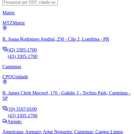
Matriz
MTZ
Matriz
R. Joana Rodrigues Jondral, 250 - Cilo 2, Londrina - PR
(43) 3305-1700
(43) 3305-1700
Campinas
CPQ
Unidade
R. James Clerk Maxwel, 170 - Galpão 3 - Techno Park, Campinas -
SP
(19) 3167-0100
(43) 3305-1700
Atende:
Americana; Amparo; Artur Nogueira; Campinas; Campo Limpo