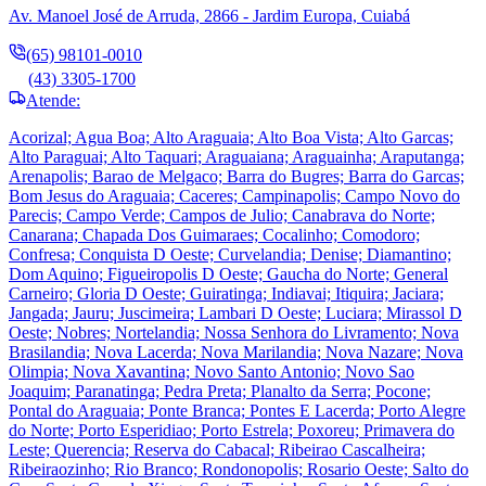
Av. Manoel José de Arruda, 2866 - Jardim Europa, Cuiabá
(65) 98101-0010
(43) 3305-1700
Atende:
Acorizal; Agua Boa; Alto Araguaia; Alto Boa Vista; Alto Garcas;
Alto Paraguai; Alto Taquari; Araguaiana; Araguainha; Araputanga;
Arenapolis; Barao de Melgaco; Barra do Bugres; Barra do Garcas;
Bom Jesus do Araguaia; Caceres; Campinapolis; Campo Novo do
Parecis; Campo Verde; Campos de Julio; Canabrava do Norte;
Canarana; Chapada Dos Guimaraes; Cocalinho; Comodoro;
Confresa; Conquista D Oeste; Curvelandia; Denise; Diamantino;
Dom Aquino; Figueiropolis D Oeste; Gaucha do Norte; General
Carneiro; Gloria D Oeste; Guiratinga; Indiavai; Itiquira; Jaciara;
Jangada; Jauru; Juscimeira; Lambari D Oeste; Luciara; Mirassol D
Oeste; Nobres; Nortelandia; Nossa Senhora do Livramento; Nova
Brasilandia; Nova Lacerda; Nova Marilandia; Nova Nazare; Nova
Olimpia; Nova Xavantina; Novo Santo Antonio; Novo Sao
Joaquim; Paranatinga; Pedra Preta; Planalto da Serra; Pocone;
Pontal do Araguaia; Ponte Branca; Pontes E Lacerda; Porto Alegre
do Norte; Porto Esperidiao; Porto Estrela; Poxoreu; Primavera do
Leste; Querencia; Reserva do Cabacal; Ribeirao Cascalheira;
Ribeiraozinho; Rio Branco; Rondonopolis; Rosario Oeste; Salto do