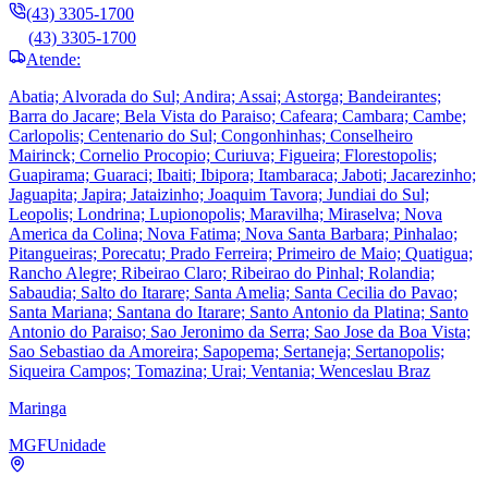
(43) 3305-1700
(43) 3305-1700
Atende:
Abatia; Alvorada do Sul; Andira; Assai; Astorga; Bandeirantes;
Barra do Jacare; Bela Vista do Paraiso; Cafeara; Cambara; Cambe;
Carlopolis; Centenario do Sul; Congonhinhas; Conselheiro
Mairinck; Cornelio Procopio; Curiuva; Figueira; Florestopolis;
Guapirama; Guaraci; Ibaiti; Ibipora; Itambaraca; Jaboti; Jacarezinho;
Jaguapita; Japira; Jataizinho; Joaquim Tavora; Jundiai do Sul;
Leopolis; Londrina; Lupionopolis; Maravilha; Miraselva; Nova
America da Colina; Nova Fatima; Nova Santa Barbara; Pinhalao;
Pitangueiras; Porecatu; Prado Ferreira; Primeiro de Maio; Quatigua;
Rancho Alegre; Ribeirao Claro; Ribeirao do Pinhal; Rolandia;
Sabaudia; Salto do Itarare; Santa Amelia; Santa Cecilia do Pavao;
Santa Mariana; Santana do Itarare; Santo Antonio da Platina; Santo
Antonio do Paraiso; Sao Jeronimo da Serra; Sao Jose da Boa Vista;
Sao Sebastiao da Amoreira; Sapopema; Sertaneja; Sertanopolis;
Siqueira Campos; Tomazina; Urai; Ventania; Wenceslau Braz
Maringa
MGF
Unidade