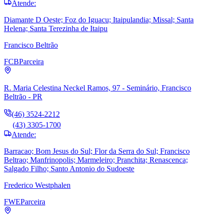
Atende:
Diamante D Oeste; Foz do Iguacu; Itaipulandia; Missal; Santa
Helena; Santa Terezinha de Itaipu
Francisco Beltrão
FCB
Parceira
R. Maria Celestina Neckel Ramos, 97 - Seminário, Francisco
Beltrão - PR
(46) 3524-2212
(43) 3305-1700
Atende:
Barracao; Bom Jesus do Sul; Flor da Serra do Sul; Francisco
Beltrao; Manfrinopolis; Marmeleiro; Pranchita; Renascenca;
Salgado Filho; Santo Antonio do Sudoeste
Frederico Westphalen
FWE
Parceira