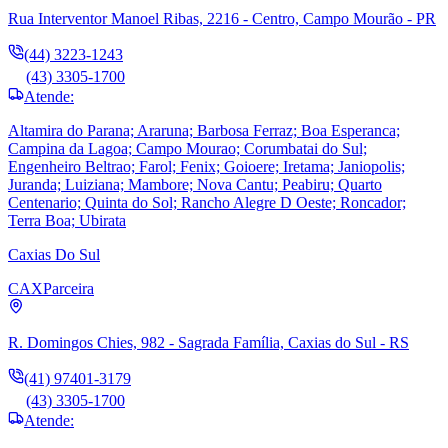
Rua Interventor Manoel Ribas, 2216 - Centro, Campo Mourão - PR
(44) 3223-1243
(43) 3305-1700
Atende:
Altamira do Parana; Araruna; Barbosa Ferraz; Boa Esperanca;
Campina da Lagoa; Campo Mourao; Corumbatai do Sul;
Engenheiro Beltrao; Farol; Fenix; Goioere; Iretama; Janiopolis;
Juranda; Luiziana; Mambore; Nova Cantu; Peabiru; Quarto
Centenario; Quinta do Sol; Rancho Alegre D Oeste; Roncador;
Terra Boa; Ubirata
Caxias Do Sul
CAX
Parceira
R. Domingos Chies, 982 - Sagrada Família, Caxias do Sul - RS
(41) 97401-3179
(43) 3305-1700
Atende: