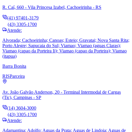
R. Caí, 660 - Vila Princesa Izabel, Cachoeirinha - RS
(41) 97401-3179
(43) 3305-1700
Atende:
Alvorada; Cachoeirinha; Canoas; Esteio; Gravatai; Nova Santa Rita;
Porto Alegre; Sapucaia do Sul; Viamao; Viamao (aguas Claras);
Viamao (capao da Porteira Ii); Viamao (capao da Porteira); Viamao
(itapua)
Barra Bonita
RIS
Parceira
Av. João Galvão Anderson, 20 - Terminal Intermodal de Cargas
(Tic), Campinas - SP
(14) 3604-3000
(43) 3305-1700
Atende:
Adamantina; Adolfo; Aguas da Prata; Aguas de Lindoia; Aguas de