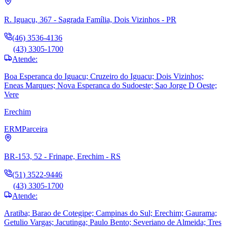
R. Iguaçu, 367 - Sagrada Família, Dois Vizinhos - PR
(46) 3536-4136
(43) 3305-1700
Atende:
Boa Esperanca do Iguacu; Cruzeiro do Iguacu; Dois Vizinhos;
Eneas Marques; Nova Esperanca do Sudoeste; Sao Jorge D Oeste;
Vere
Erechim
ERM
Parceira
BR-153, 52 - Frinape, Erechim - RS
(51) 3522-9446
(43) 3305-1700
Atende:
Aratiba; Barao de Cotegipe; Campinas do Sul; Erechim; Gaurama;
Getulio Vargas; Jacutinga; Paulo Bento; Severiano de Almeida; Tres