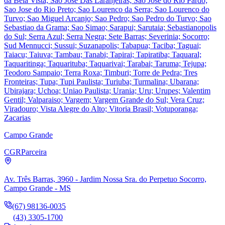
da Bela Vista; Sao Jose Das Laranjeiras; Sao Jose do Rio Pardo;
Sao Jose do Rio Preto; Sao Lourenco da Serra; Sao Lourenco do
Turvo; Sao Miguel Arcanjo; Sao Pedro; Sao Pedro do Turvo; Sao
Sebastiao da Grama; Sao Simao; Sarapui; Sarutaia; Sebastianopolis
do Sul; Serra Azul; Serra Negra; Sete Barras; Severinia; Socorro;
Sud Mennucci; Sussui; Suzanapolis; Tabapua; Taciba; Taguai;
Taiacu; Taiuva; Tambau; Tanabi; Tapirai; Tapiratiba; Taquaral;
Taquaritinga; Taquarituba; Taquarivai; Tarabai; Taruma; Tejupa;
Teodoro Sampaio; Terra Roxa; Timburi; Torre de Pedra; Tres
Fronteiras; Tupa; Tupi Paulista; Turiuba; Turmalina; Ubarana;
Ubirajara; Uchoa; Uniao Paulista; Urania; Uru; Urupes; Valentim
Gentil; Valparaiso; Vargem; Vargem Grande do Sul; Vera Cruz;
Viradouro; Vista Alegre do Alto; Vitoria Brasil; Votuporanga;
Zacarias
Campo Grande
CGR
Parceira
Av. Três Barras, 3960 - Jardim Nossa Sra. do Perpetuo Socorro,
Campo Grande - MS
(67) 98136-0035
(43) 3305-1700