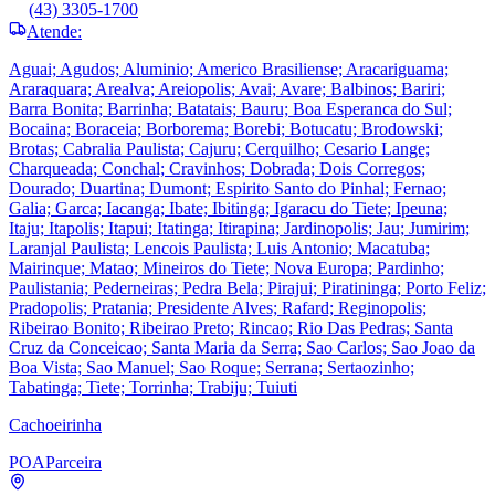
(43) 3305-1700
Atende:
Aguai; Agudos; Aluminio; Americo Brasiliense; Aracariguama;
Araraquara; Arealva; Areiopolis; Avai; Avare; Balbinos; Bariri;
Barra Bonita; Barrinha; Batatais; Bauru; Boa Esperanca do Sul;
Bocaina; Boraceia; Borborema; Borebi; Botucatu; Brodowski;
Brotas; Cabralia Paulista; Cajuru; Cerquilho; Cesario Lange;
Charqueada; Conchal; Cravinhos; Dobrada; Dois Corregos;
Dourado; Duartina; Dumont; Espirito Santo do Pinhal; Fernao;
Galia; Garca; Iacanga; Ibate; Ibitinga; Igaracu do Tiete; Ipeuna;
Itaju; Itapolis; Itapui; Itatinga; Itirapina; Jardinopolis; Jau; Jumirim;
Laranjal Paulista; Lencois Paulista; Luis Antonio; Macatuba;
Mairinque; Matao; Mineiros do Tiete; Nova Europa; Pardinho;
Paulistania; Pederneiras; Pedra Bela; Pirajui; Piratininga; Porto Feliz;
Pradopolis; Pratania; Presidente Alves; Rafard; Reginopolis;
Ribeirao Bonito; Ribeirao Preto; Rincao; Rio Das Pedras; Santa
Cruz da Conceicao; Santa Maria da Serra; Sao Carlos; Sao Joao da
Boa Vista; Sao Manuel; Sao Roque; Serrana; Sertaozinho;
Tabatinga; Tiete; Torrinha; Trabiju; Tuiuti
Cachoeirinha
POA
Parceira