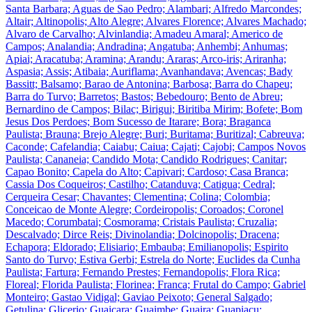
Santa Barbara; Aguas de Sao Pedro; Alambari; Alfredo Marcondes;
Altair; Altinopolis; Alto Alegre; Alvares Florence; Alvares Machado;
Alvaro de Carvalho; Alvinlandia; Amadeu Amaral; Americo de
Campos; Analandia; Andradina; Angatuba; Anhembi; Anhumas;
Apiai; Aracatuba; Aramina; Arandu; Araras; Arco-iris; Ariranha;
Aspasia; Assis; Atibaia; Auriflama; Avanhandava; Avencas; Bady
Bassitt; Balsamo; Barao de Antonina; Barbosa; Barra do Chapeu;
Barra do Turvo; Barretos; Bastos; Bebedouro; Bento de Abreu;
Bernardino de Campos; Bilac; Birigui; Biritiba Mirim; Bofete; Bom
Jesus Dos Perdoes; Bom Sucesso de Itarare; Bora; Braganca
Paulista; Brauna; Brejo Alegre; Buri; Buritama; Buritizal; Cabreuva;
Caconde; Cafelandia; Caiabu; Caiua; Cajati; Cajobi; Campos Novos
Paulista; Cananeia; Candido Mota; Candido Rodrigues; Canitar;
Capao Bonito; Capela do Alto; Capivari; Cardoso; Casa Branca;
Cassia Dos Coqueiros; Castilho; Catanduva; Catigua; Cedral;
Cerqueira Cesar; Chavantes; Clementina; Colina; Colombia;
Conceicao de Monte Alegre; Cordeiropolis; Coroados; Coronel
Macedo; Corumbatai; Cosmorama; Cristais Paulista; Cruzalia;
Descalvado; Dirce Reis; Divinolandia; Dolcinopolis; Dracena;
Echapora; Eldorado; Elisiario; Embauba; Emilianopolis; Espirito
Santo do Turvo; Estiva Gerbi; Estrela do Norte; Euclides da Cunha
Paulista; Fartura; Fernando Prestes; Fernandopolis; Flora Rica;
Floreal; Florida Paulista; Florinea; Franca; Frutal do Campo; Gabriel
Monteiro; Gastao Vidigal; Gaviao Peixoto; General Salgado;
Getulina; Glicerio; Guaicara; Guaimbe; Guaira; Guapiacu;