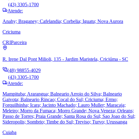
(43) 3305-1700
Atende:
Anahy; Braganey; Cafelandia; Corbelia; Iguatu; Nova Aurora
Criciuma
CRI
Parceira
R. Irene Dal Pont Milioli, 135 - Jardim Maristela, Criciúma - SC
(48) 98855-4029
(43) 3305-1700
Atende:
Mampituba; Ararangua; Balneario Arroio do Silva; Balneario
Gaivota; Balneario Rincao; Cocal do Sul; Criciuma; Ermo;
Forquilhinha; Icara; Jacinto Machado; Lauro Muller; Maracaja;
Meleiro; Morro da Fumaca; Morro Grande; Nova Veneza; Orleans;
Passo de Torres; Praia Grande; Santa Rosa do Sul; Sao Joao do Sul;
Sideropolis; Sombrio; Timbe do Sul; Treviso; Turvo; Urussanga
Cuiaba