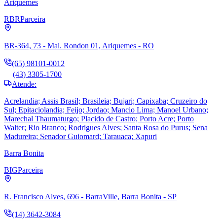
Ariquemes
RBR
Parceira
BR-364, 73 - Mal. Rondon 01, Ariquemes - RO
(65) 98101-0012
(43) 3305-1700
Atende:
Acrelandia; Assis Brasil; Brasileia; Bujari; Capixaba; Cruzeiro do
Sul; Epitaciolandia; Feijo; Jordao; Mancio Lima; Manoel Urbano;
Marechal Thaumaturgo; Placido de Castro; Porto Acre; Porto
Walter; Rio Branco; Rodrigues Alves; Santa Rosa do Purus; Sena
Madureira; Senador Guiomard; Tarauaca; Xapuri
Barra Bonita
BIG
Parceira
R. Francisco Alves, 696 - BarraVille, Barra Bonita - SP
(14) 3642-3084