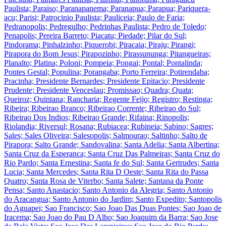
Paulista; Paraiso; Paranapanema; Paranapua; Parapua; Pariquera-
acu; Parisi; Patrocinio Paulista; Pauliceia; Paulo de Faria;
Pedranopolis; Pedregulho; Pedrinhas Paulista; Pedro de Toledo;
Penapolis; Pereira Barreto; Piacatu; Piedade; Pilar do Sul;
Pindorama; Pinhalzinho; Piquerobi; Piracaia; Piraju; Pirangi;
Pirapora do Bom Jesus; Pirapozinho; Pirassununga; Pitangueiras;
Planalto; Platina; Poloni; Pompeia; Pongai; Pontal; Pontalinda;
Pontes Gestal; Populina; Porangaba; Porto Ferreira; Potirendaba;
Pracinha; Presidente Bernardes; Presidente Epitacio; Presidente
Prudente; Presidente Venceslau; Promissao; Quadra; Quata;
Queiroz; Quintana; Rancharia; Regente Feijo; Registro; Restinga;
Ribeira; Ribeirao Branco; Ribeirao Corrente; Ribeirao do Sul;
Ribeirao Dos Indios; Ribeirao Grande; Rifaina; Rinopolis;
Riolandia; Riversul; Rosana; Rubiacea; Rubineia; Sabino; Sagres;
Sales; Sales Oliveira; Salesopolis; Salmourao; Saltinho; Salto de
Pirapora; Salto Grande; Sandovalina; Santa Adelia; Santa Albertina;
Santa Cruz da Esperanca; Santa Cruz Das Palmeiras; Santa Cruz do
Rio Pardo; Santa Ernestina; Santa fe do Sul; Santa Gertrudes; Santa
Lucia; Santa Mercedes; Santa Rita D Oeste; Santa Rita do Passa
Quatro; Santa Rosa de Viterbo; Santa Salete; Santana da Ponte
Pensa; Santo Anastacio; Santo Antonio da Alegria; Santo Antonio
do Aracangua; Santo Antonio do Jardim; Santo Expedito; Santopolis
do Aguapei; Sao Francisco; Sao Joao Das Duas Pontes; Sao Joao de
Iracema; Sao Joao do Pau D Alho; Sao Joaquim da Barra; Sao Jose