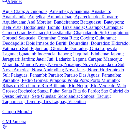
Atende:
Agua Clara; Alcinopolis; Amambai; Amandina; Anastacio;
Anaurilandia; Angelica; Antonio Joao; Aparecida do Taboado;
Aquidauana; Aral Moreira; Bandeirantes; Bataguassu; Bataypora;
Bela Vista; Bodoquena; Bonito; Brasilandia; Caarapo; Camapua;
Campo Grande; Caracol; Cassilandia; Chapadao do Sul; Corguinho;
Coronel Sapucaia; Corumba; Costa Rica; Coxim; Culturama;
Deodapolis; Dois Irmaos do Buriti; Douradina; Dourados; Eldorado;
Fatima do Sul; Figueirao; Gloria de Dourados; Guia Lopes da
Laguna; Iguatemi; Inocencia; Itapora; Itaquirai; Ivinhema; Japora;
Jaraguari; Jardim; Jatei; Juti; Ladario; Laguna Carapa; Maracaju;
Miranda; Mundo Novo; Navirai; Nioaque; Nova Alvorada do Sul;
Nova America; Nova Andradina; Nova Jales; Novo Horizonte do
Sul; Paiaguas; Panambi; Paraiso; Paraiso Das Aguas; Paranaiba;
Paranhos; Pedro Gomes; Pirapora; Ponta Pora; Porto Murtinho;
Ribas do Rio Pardo; Rio Brilhante; Rio Negro; Rio Verde de Mato
Grosso; Rochedo; Sanga Puita; Santa Rita do Pardo; Sao Gabriel do
Oeste; Selviria; Sete Quedas; Sidrolandia; Sonora; Tacuru;
Taquarussu; Terenos; Tres Lagoas; Vicentina
Campo Mourão
CMI
Parceira