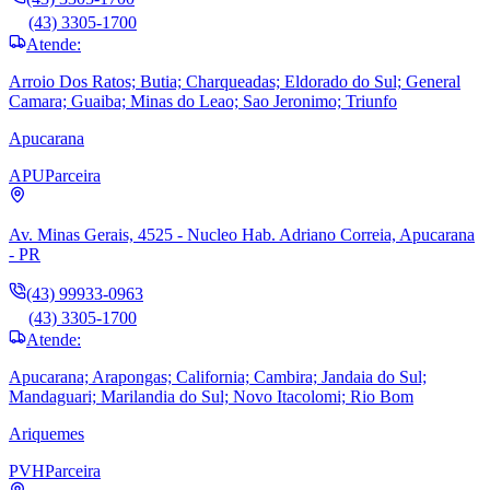
(43) 3305-1700
Atende:
Arroio Dos Ratos; Butia; Charqueadas; Eldorado do Sul; General
Camara; Guaiba; Minas do Leao; Sao Jeronimo; Triunfo
Apucarana
APU
Parceira
Av. Minas Gerais, 4525 - Nucleo Hab. Adriano Correia, Apucarana
- PR
(43) 99933-0963
(43) 3305-1700
Atende:
Apucarana; Arapongas; California; Cambira; Jandaia do Sul;
Mandaguari; Marilandia do Sul; Novo Itacolomi; Rio Bom
Ariquemes
PVH
Parceira