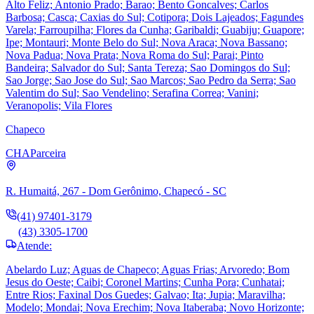
Alto Feliz; Antonio Prado; Barao; Bento Goncalves; Carlos
Barbosa; Casca; Caxias do Sul; Cotipora; Dois Lajeados; Fagundes
Varela; Farroupilha; Flores da Cunha; Garibaldi; Guabiju; Guapore;
Ipe; Montauri; Monte Belo do Sul; Nova Araca; Nova Bassano;
Nova Padua; Nova Prata; Nova Roma do Sul; Parai; Pinto
Bandeira; Salvador do Sul; Santa Tereza; Sao Domingos do Sul;
Sao Jorge; Sao Jose do Sul; Sao Marcos; Sao Pedro da Serra; Sao
Valentim do Sul; Sao Vendelino; Serafina Correa; Vanini;
Veranopolis; Vila Flores
Chapeco
CHA
Parceira
R. Humaitá, 267 - Dom Gerônimo, Chapecó - SC
(41) 97401-3179
(43) 3305-1700
Atende:
Abelardo Luz; Aguas de Chapeco; Aguas Frias; Arvoredo; Bom
Jesus do Oeste; Caibi; Coronel Martins; Cunha Pora; Cunhatai;
Entre Rios; Faxinal Dos Guedes; Galvao; Ita; Jupia; Maravilha;
Modelo; Mondai; Nova Erechim; Nova Itaberaba; Novo Horizonte;