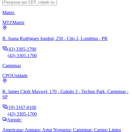
Matriz
MTZ
Matriz
R. Joana Rodrigues Jondral, 250 - Cilo 2, Londrina - PR
(43) 3305-1700
(43) 3305-1700
Campinas
CPQ
Unidade
R. James Clerk Maxwel, 170 - Galpão 3 - Techno Park, Campinas -
SP
(19) 3167-0100
(43) 3305-1700
Atende:
Americana; Amparo; Artur Nogueira; Campinas; Campo Limpo