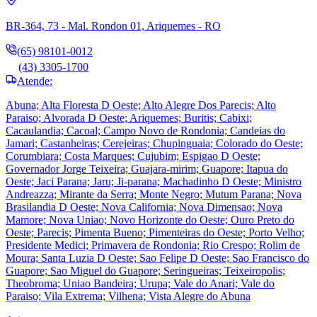
BR-364, 73 - Mal. Rondon 01, Ariquemes - RO
(65) 98101-0012
(43) 3305-1700
Atende:
Abuna; Alta Floresta D Oeste; Alto Alegre Dos Parecis; Alto
Paraiso; Alvorada D Oeste; Ariquemes; Buritis; Cabixi;
Cacaulandia; Cacoal; Campo Novo de Rondonia; Candeias do
Jamari; Castanheiras; Cerejeiras; Chupinguaia; Colorado do Oeste;
Corumbiara; Costa Marques; Cujubim; Espigao D Oeste;
Governador Jorge Teixeira; Guajara-mirim; Guapore; Itapua do
Oeste; Jaci Parana; Jaru; Ji-parana; Machadinho D Oeste; Ministro
Andreazza; Mirante da Serra; Monte Negro; Mutum Parana; Nova
Brasilandia D Oeste; Nova California; Nova Dimensao; Nova
Mamore; Nova Uniao; Novo Horizonte do Oeste; Ouro Preto do
Oeste; Parecis; Pimenta Bueno; Pimenteiras do Oeste; Porto Velho;
Presidente Medici; Primavera de Rondonia; Rio Crespo; Rolim de
Moura; Santa Luzia D Oeste; Sao Felipe D Oeste; Sao Francisco do
Guapore; Sao Miguel do Guapore; Seringueiras; Teixeiropolis;
Theobroma; Uniao Bandeira; Urupa; Vale do Anari; Vale do
Paraiso; Vila Extrema; Vilhena; Vista Alegre do Abuna