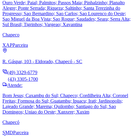
Ouro Verde; Paial; Palmitos; Passos Maia; Pinhalzinho; Planalto
Alegre; Ponte Serrada; Riqueza; Saltinho; Santa Terezinha do
Progresso; Sao Bernardino; Sao Carlos; Sao Lourenco do Oeste;
Sao Miguel da Boa Vista; Sao Roque; Saudades; Seara; Serra Alta;
Sul Brasil; Tigrinhos; Vargeao; Xavantina
Chapeco
XAP
Parceira
R. Gáspar, 103 - Eldorado, Chapecó - SC
(49) 3329-6779
(43) 3305-1700
Atende:
Bom Jesus; Caxambu do Sul; Chapeco; Cordilheira Alta; Coronel
Freitas; Formosa do Sul; Guatambu; Ipuacu; Irati; Jardinopolis;
Lajeado Grande; Marema; Quilombo; Santiago do Sul; Sao
Domingos; Uniao do Oeste; Xanxere; Xaxim
Chapecó
SMD
Parceira