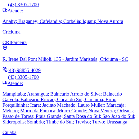
(43) 3305-1700
Atende:
Anahy; Braganey; Cafelandia; Corbelia; Iguatu; Nova Aurora
Criciuma
CRI
Parceira
R. Irene Dal Pont Milioli, 135 - Jardim Maristela, Criciúma - SC
(48) 98855-4029
(43) 3305-1700
Atende:
Mampituba; Ararangua; Balneario Arroio do Silva; Balneario
Gaivota; Balneario Rincao; Cocal do Sul; Criciuma; Ermo;
Forquilhinha; Icara; Jacinto Machado; Lauro Muller; Maracaja;
Meleiro; Morro da Fumaca; Morro Grande; Nova Veneza; Orleans;
Passo de Torres; Praia Grande; Santa Rosa do Sul; Sao Joao do Sul;
Sideropolis; Sombrio; Timbe do Sul; Treviso; Turvo; Urussanga
Cuiaba