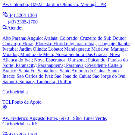
Av. Colombo, 10922 - Jardim Olímpico, Maringá - PR
(44) 3264-1364
(43) 3305-1700
Atende:
Alto Parana; Angulo; Atalaia; Colorado; Cruzeiro do Sul; Doutor
Camargo; Florai; Floresta; Florida; Iguaracu; Inaja; Itaguaje; Itambe;
Ivatuba; Jardim Olinda; Lobato; Mandaguacu; Marialva; Maringa;
Mirador; Munhoz de Melo; Nossa Senhora Das Gracas; Nova
Alianca do Ivai; Nova Esperanca; Ourizona; Paicandu; Paraiso do
Norte; Paranacity; Paranapoema; Paranavai; Presidente Castelo
Branco; Santa Fe; Santa Ines; Santo Antonio do Caiua; Santo
Inacio; Sao Carlos do Ivai; Sao Joao do Caiua; Sao Jorge do Ivai;
Sarandi; Sumare; Tamboara; Uniflor
Cachoeirinha
TCL
Ponto de Apoio
Av. Frederico Augusto Ritter, 6970 - Sítio Tunel Verde,
Cachoeirinha - RS
(43) 3305-1700