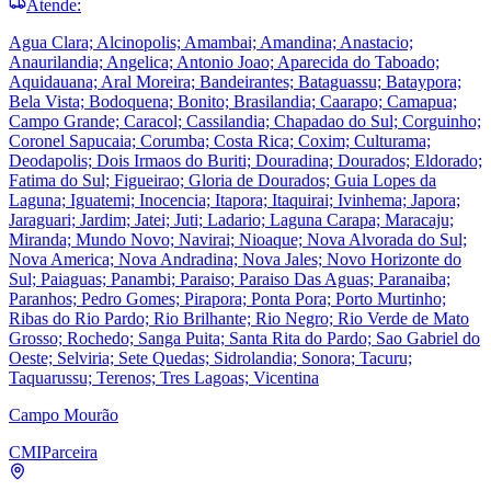
Atende:
Agua Clara; Alcinopolis; Amambai; Amandina; Anastacio;
Anaurilandia; Angelica; Antonio Joao; Aparecida do Taboado;
Aquidauana; Aral Moreira; Bandeirantes; Bataguassu; Bataypora;
Bela Vista; Bodoquena; Bonito; Brasilandia; Caarapo; Camapua;
Campo Grande; Caracol; Cassilandia; Chapadao do Sul; Corguinho;
Coronel Sapucaia; Corumba; Costa Rica; Coxim; Culturama;
Deodapolis; Dois Irmaos do Buriti; Douradina; Dourados; Eldorado;
Fatima do Sul; Figueirao; Gloria de Dourados; Guia Lopes da
Laguna; Iguatemi; Inocencia; Itapora; Itaquirai; Ivinhema; Japora;
Jaraguari; Jardim; Jatei; Juti; Ladario; Laguna Carapa; Maracaju;
Miranda; Mundo Novo; Navirai; Nioaque; Nova Alvorada do Sul;
Nova America; Nova Andradina; Nova Jales; Novo Horizonte do
Sul; Paiaguas; Panambi; Paraiso; Paraiso Das Aguas; Paranaiba;
Paranhos; Pedro Gomes; Pirapora; Ponta Pora; Porto Murtinho;
Ribas do Rio Pardo; Rio Brilhante; Rio Negro; Rio Verde de Mato
Grosso; Rochedo; Sanga Puita; Santa Rita do Pardo; Sao Gabriel do
Oeste; Selviria; Sete Quedas; Sidrolandia; Sonora; Tacuru;
Taquarussu; Terenos; Tres Lagoas; Vicentina
Campo Mourão
CMI
Parceira