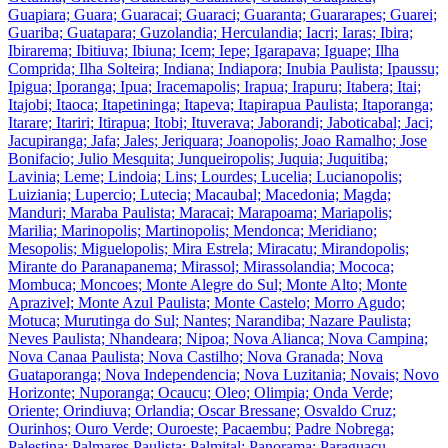
Guapiara; Guara; Guaracai; Guaraci; Guaranta; Guararapes; Guarei;
Guariba; Guatapara; Guzolandia; Herculandia; Iacri; Iaras; Ibira;
Ibirarema; Ibitiuva; Ibiuna; Icem; Iepe; Igarapava; Iguape; Ilha
Comprida; Ilha Solteira; Indiana; Indiapora; Inubia Paulista; Ipaussu;
Ipigua; Iporanga; Ipua; Iracemapolis; Irapua; Irapuru; Itabera; Itai;
Itajobi; Itaoca; Itapetininga; Itapeva; Itapirapua Paulista; Itaporanga;
Itarare; Itariri; Itirapua; Itobi; Ituverava; Jaborandi; Jaboticabal; Jaci;
Jacupiranga; Jafa; Jales; Jeriquara; Joanopolis; Joao Ramalho; Jose
Bonifacio; Julio Mesquita; Junqueiropolis; Juquia; Juquitiba;
Lavinia; Leme; Lindoia; Lins; Lourdes; Lucelia; Lucianopolis;
Luiziania; Lupercio; Lutecia; Macaubal; Macedonia; Magda;
Manduri; Maraba Paulista; Maracai; Marapoama; Mariapolis;
Marilia; Marinopolis; Martinopolis; Mendonca; Meridiano;
Mesopolis; Miguelopolis; Mira Estrela; Miracatu; Mirandopolis;
Mirante do Paranapanema; Mirassol; Mirassolandia; Mococa;
Mombuca; Moncoes; Monte Alegre do Sul; Monte Alto; Monte
Aprazivel; Monte Azul Paulista; Monte Castelo; Morro Agudo;
Motuca; Murutinga do Sul; Nantes; Narandiba; Nazare Paulista;
Neves Paulista; Nhandeara; Nipoa; Nova Alianca; Nova Campina;
Nova Canaa Paulista; Nova Castilho; Nova Granada; Nova
Guataporanga; Nova Independencia; Nova Luzitania; Novais; Novo
Horizonte; Nuporanga; Ocaucu; Oleo; Olimpia; Onda Verde;
Oriente; Orindiuva; Orlandia; Oscar Bressane; Osvaldo Cruz;
Ourinhos; Ouro Verde; Ouroeste; Pacaembu; Padre Nobrega;
Palestina; Palmares Paulista; Palmital; Panorama; Paraguacu