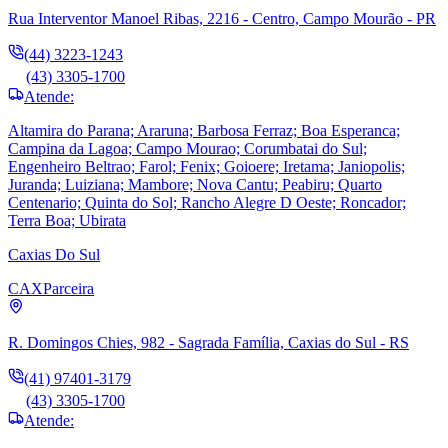
Rua Interventor Manoel Ribas, 2216 - Centro, Campo Mourão - PR
(44) 3223-1243
(43) 3305-1700
Atende:
Altamira do Parana; Araruna; Barbosa Ferraz; Boa Esperanca;
Campina da Lagoa; Campo Mourao; Corumbatai do Sul;
Engenheiro Beltrao; Farol; Fenix; Goioere; Iretama; Janiopolis;
Juranda; Luiziana; Mambore; Nova Cantu; Peabiru; Quarto
Centenario; Quinta do Sol; Rancho Alegre D Oeste; Roncador;
Terra Boa; Ubirata
Caxias Do Sul
CAX
Parceira
R. Domingos Chies, 982 - Sagrada Família, Caxias do Sul - RS
(41) 97401-3179
(43) 3305-1700
Atende: