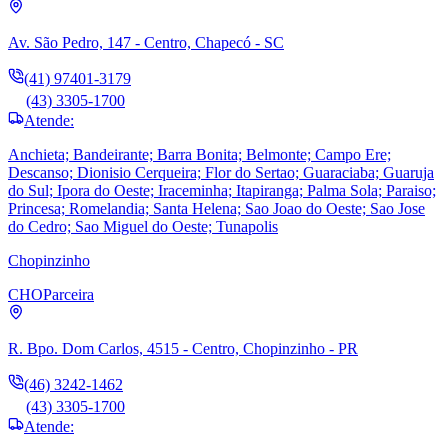
Av. São Pedro, 147 - Centro, Chapecó - SC
(41) 97401-3179
(43) 3305-1700
Atende:
Anchieta; Bandeirante; Barra Bonita; Belmonte; Campo Ere;
Descanso; Dionisio Cerqueira; Flor do Sertao; Guaraciaba; Guaruja
do Sul; Ipora do Oeste; Iraceminha; Itapiranga; Palma Sola; Paraiso;
Princesa; Romelandia; Santa Helena; Sao Joao do Oeste; Sao Jose
do Cedro; Sao Miguel do Oeste; Tunapolis
Chopinzinho
CHO
Parceira
R. Bpo. Dom Carlos, 4515 - Centro, Chopinzinho - PR
(46) 3242-1462
(43) 3305-1700
Atende: