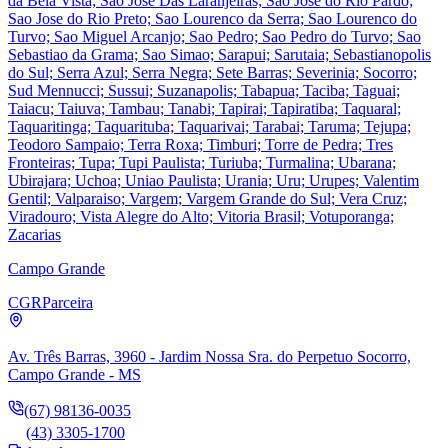
da Bela Vista; Sao Jose Das Laranjeiras; Sao Jose do Rio Pardo;
Sao Jose do Rio Preto; Sao Lourenco da Serra; Sao Lourenco do
Turvo; Sao Miguel Arcanjo; Sao Pedro; Sao Pedro do Turvo; Sao
Sebastiao da Grama; Sao Simao; Sarapui; Sarutaia; Sebastianopolis
do Sul; Serra Azul; Serra Negra; Sete Barras; Severinia; Socorro;
Sud Mennucci; Sussui; Suzanapolis; Tabapua; Taciba; Taguai;
Taiacu; Taiuva; Tambau; Tanabi; Tapirai; Tapiratiba; Taquaral;
Taquaritinga; Taquarituba; Taquarivai; Tarabai; Taruma; Tejupa;
Teodoro Sampaio; Terra Roxa; Timburi; Torre de Pedra; Tres
Fronteiras; Tupa; Tupi Paulista; Turiuba; Turmalina; Ubarana;
Ubirajara; Uchoa; Uniao Paulista; Urania; Uru; Urupes; Valentim
Gentil; Valparaiso; Vargem; Vargem Grande do Sul; Vera Cruz;
Viradouro; Vista Alegre do Alto; Vitoria Brasil; Votuporanga;
Zacarias
Campo Grande
CGR
Parceira
Av. Três Barras, 3960 - Jardim Nossa Sra. do Perpetuo Socorro,
Campo Grande - MS
(67) 98136-0035
(43) 3305-1700