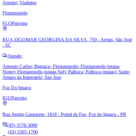
Arroios; Viadutos
Florianopolis
FLO
Parceira
RUA ZIGOMAR GEORGINA DA SILVA, 750 - Areias, São José
- SC
Atende:
Antonio Carlos; Biguacu; Florianopolis; Florianopolis (praias
Norte); Florianopolis (praias Sul); Palhoca; Palhoca (praias); Santo
Amaro da Imperatriz; Sao Jose
Foz Do Iguaçu
IGU
Parceira
Rua Sergio Gaspareto, 1818 - Portal da Foz, Foz do Iguaçu - PR
(45) 3576-3000
(43) 3305-1700