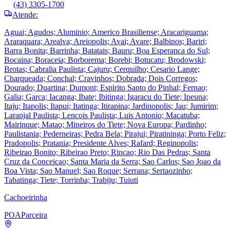
(43) 3305-1700
Atende:
Aguai; Agudos; Aluminio; Americo Brasiliense; Aracariguama;
Araraquara; Arealva; Areiopolis; Avai; Avare; Balbinos; Bariri;
Barra Bonita; Barrinha; Batatais; Bauru; Boa Esperanca do Sul;
Bocaina; Boraceia; Borborema; Borebi; Botucatu; Brodowski;
Brotas; Cabralia Paulista; Cajuru; Cerquilho; Cesario Lange;
Charqueada; Conchal; Cravinhos; Dobrada; Dois Corregos;
Dourado; Duartina; Dumont; Espirito Santo do Pinhal; Fernao;
Galia; Garca; Iacanga; Ibate; Ibitinga; Igaracu do Tiete; Ipeuna;
Itaju; Itapolis; Itapui; Itatinga; Itirapina; Jardinopolis; Jau; Jumirim;
Laranjal Paulista; Lencois Paulista; Luis Antonio; Macatuba;
Mairinque; Matao; Mineiros do Tiete; Nova Europa; Pardinho;
Paulistania; Pederneiras; Pedra Bela; Pirajui; Piratininga; Porto Feliz;
Pradopolis; Pratania; Presidente Alves; Rafard; Reginopolis;
Ribeirao Bonito; Ribeirao Preto; Rincao; Rio Das Pedras; Santa
Cruz da Conceicao; Santa Maria da Serra; Sao Carlos; Sao Joao da
Boa Vista; Sao Manuel; Sao Roque; Serrana; Sertaozinho;
Tabatinga; Tiete; Torrinha; Trabiju; Tuiuti
Cachoeirinha
POA
Parceira