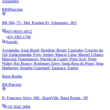
Ariquemes
RBR
Parceira
BR-364, 73 - Mal. Rondon 01, Ariquemes - RO
(65) 98101-0012
(43) 3305-1700
Atende:
Acrelandia; Assis Brasil; Brasileia; Bujari; Capixaba; Cruzeiro do
Sul; Epitaciolandia; Feijo; Jordao; Mancio Lima; Manoel Urbano;
Marechal Thaumaturgo; Placido de Castro; Porto Acre; Porto
Walter; Rio Branco; Rodrigues Alves; Santa Rosa do Purus; Sena
Madureira; Senador Guiomard; Tarauaca; Xapuri
Barra Bonita
BIG
Parceira
R. Francisco Alves, 696 - BarraVille, Barra Bonita - SP
(14) 3642-3084