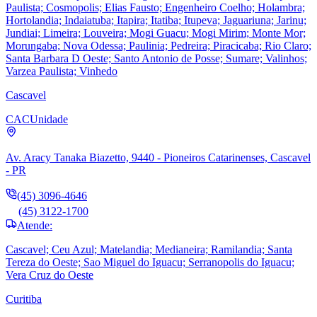
Paulista; Cosmopolis; Elias Fausto; Engenheiro Coelho; Holambra;
Hortolandia; Indaiatuba; Itapira; Itatiba; Itupeva; Jaguariuna; Jarinu;
Jundiai; Limeira; Louveira; Mogi Guacu; Mogi Mirim; Monte Mor;
Morungaba; Nova Odessa; Paulinia; Pedreira; Piracicaba; Rio Claro;
Santa Barbara D Oeste; Santo Antonio de Posse; Sumare; Valinhos;
Varzea Paulista; Vinhedo
Cascavel
CAC
Unidade
Av. Aracy Tanaka Biazetto, 9440 - Pioneiros Catarinenses, Cascavel
- PR
(45) 3096-4646
(45) 3122-1700
Atende:
Cascavel; Ceu Azul; Matelandia; Medianeira; Ramilandia; Santa
Tereza do Oeste; Sao Miguel do Iguacu; Serranopolis do Iguacu;
Vera Cruz do Oeste
Curitiba