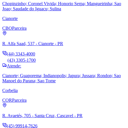
Chopinzinho; Coronel Vivida; Honorio Serpa; Mangueirinha; Sao
Joao; Saudade do Iguacu; Sulina
Cianorte
CBO
Parceira
R. Alfa Saad, 537 - Cianorte - PR
(44) 3343-4000
(43) 3305-1700
Atende:
Cianorte; Guaporema; Indianopolis; Japura; Jussara; Rondon; Sao
Manoel do Parana; Sao Tome
Corbelia
COR
Parceira
R. Avaetés, 705 - Santa Cruz, Cascavel - PR
(45) 99914-7626