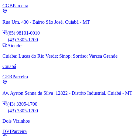
CGB
Parceira
Rua Um, 430 - Bairro São José, Cuiabá - MT
(65) 98101-0010
(43) 3305-1700
Atende:
Cuiaba; Lucas do Rio Verde; Sinop; Sorriso; Varzea Grande
Cuiabá
GER
Parceira
Av. Ayrton Senna da Silva ,12822 - Distrito Industrial, Cuiabá - MT
(43) 3305-1700
(43) 3305-1700
Dois Vizinhos
DVI
Parceira