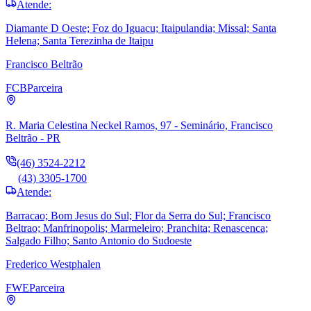
Atende:
Diamante D Oeste; Foz do Iguacu; Itaipulandia; Missal; Santa
Helena; Santa Terezinha de Itaipu
Francisco Beltrão
FCB
Parceira
R. Maria Celestina Neckel Ramos, 97 - Seminário, Francisco
Beltrão - PR
(46) 3524-2212
(43) 3305-1700
Atende:
Barracao; Bom Jesus do Sul; Flor da Serra do Sul; Francisco
Beltrao; Manfrinopolis; Marmeleiro; Pranchita; Renascenca;
Salgado Filho; Santo Antonio do Sudoeste
Frederico Westphalen
FWE
Parceira