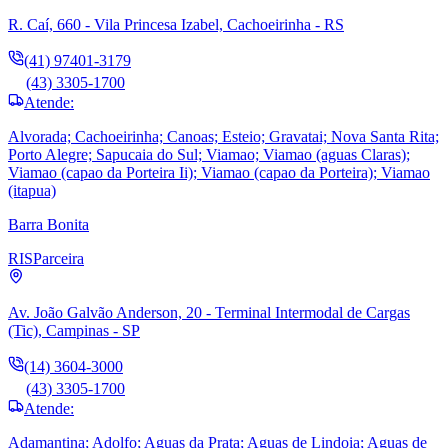
R. Caí, 660 - Vila Princesa Izabel, Cachoeirinha - RS
(41) 97401-3179
(43) 3305-1700
Atende:
Alvorada; Cachoeirinha; Canoas; Esteio; Gravatai; Nova Santa Rita;
Porto Alegre; Sapucaia do Sul; Viamao; Viamao (aguas Claras);
Viamao (capao da Porteira Ii); Viamao (capao da Porteira); Viamao
(itapua)
Barra Bonita
RIS
Parceira
Av. João Galvão Anderson, 20 - Terminal Intermodal de Cargas
(Tic), Campinas - SP
(14) 3604-3000
(43) 3305-1700
Atende:
Adamantina; Adolfo; Aguas da Prata; Aguas de Lindoia; Aguas de