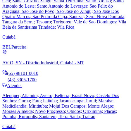
Ceu; Santa Cruz do Xingu; Santa Terezinha; Santo Afonso; Santo
Antonio do Leste; Santo Antonio do Leverger; Sao Felix do
Araguaia; Sao Jose do Povo; Sao Jose do Xingu; Sao Jose Dos
Quatro Marcos; Sao Pedro da Cipa; Sapezal; Serra Nova Dourada;
Tangara da Serra; Tesouro; Torixoreu; Vale de Sao Domingos; Vila
Bela da Santissima Trindade; Vila Rica
Cuiabá
BEL
Parceira
AV O, SN - Distrito Industrial, Cuiabá - MT
(65) 98101-0010
(43) 3305-1700
Atende:
Alenquer; Altamira; Aveiro; Belterra; Brasil Novo; Castelo Dos
Sonhos; Curua; Faro; Itaituba; Jacareacanga; Juruti; Maraba;
Medicilandia; Miritituba; Mojui Dos Campos; Monte Alegre;
Moraes Almeida; Novo Progresso; Obidos; Oriximina; Placas;
Prainha; Ruropolis; Santarem; Terra Santa; Trairao
Cuiabá