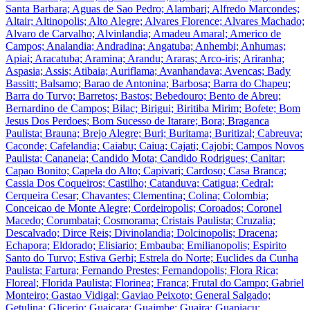
Santa Barbara; Aguas de Sao Pedro; Alambari; Alfredo Marcondes;
Altair; Altinopolis; Alto Alegre; Alvares Florence; Alvares Machado;
Alvaro de Carvalho; Alvinlandia; Amadeu Amaral; Americo de
Campos; Analandia; Andradina; Angatuba; Anhembi; Anhumas;
Apiai; Aracatuba; Aramina; Arandu; Araras; Arco-iris; Ariranha;
Aspasia; Assis; Atibaia; Auriflama; Avanhandava; Avencas; Bady
Bassitt; Balsamo; Barao de Antonina; Barbosa; Barra do Chapeu;
Barra do Turvo; Barretos; Bastos; Bebedouro; Bento de Abreu;
Bernardino de Campos; Bilac; Birigui; Biritiba Mirim; Bofete; Bom
Jesus Dos Perdoes; Bom Sucesso de Itarare; Bora; Braganca
Paulista; Brauna; Brejo Alegre; Buri; Buritama; Buritizal; Cabreuva;
Caconde; Cafelandia; Caiabu; Caiua; Cajati; Cajobi; Campos Novos
Paulista; Cananeia; Candido Mota; Candido Rodrigues; Canitar;
Capao Bonito; Capela do Alto; Capivari; Cardoso; Casa Branca;
Cassia Dos Coqueiros; Castilho; Catanduva; Catigua; Cedral;
Cerqueira Cesar; Chavantes; Clementina; Colina; Colombia;
Conceicao de Monte Alegre; Cordeiropolis; Coroados; Coronel
Macedo; Corumbatai; Cosmorama; Cristais Paulista; Cruzalia;
Descalvado; Dirce Reis; Divinolandia; Dolcinopolis; Dracena;
Echapora; Eldorado; Elisiario; Embauba; Emilianopolis; Espirito
Santo do Turvo; Estiva Gerbi; Estrela do Norte; Euclides da Cunha
Paulista; Fartura; Fernando Prestes; Fernandopolis; Flora Rica;
Floreal; Florida Paulista; Florinea; Franca; Frutal do Campo; Gabriel
Monteiro; Gastao Vidigal; Gaviao Peixoto; General Salgado;
Getulina; Glicerio; Guaicara; Guaimbe; Guaira; Guapiacu;