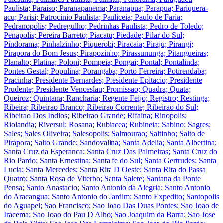
Paulista; Paraiso; Paranapanema; Paranapua; Parapua; Pariquera-
acu; Parisi; Patrocinio Paulista; Pauliceia; Paulo de Faria;
Pedranopolis; Pedregulho; Pedrinhas Paulista; Pedro de Toledo;
Penapolis; Pereira Barreto; Piacatu; Piedade; Pilar do Sul;
Pindorama; Pinhalzinho; Piquerobi; Piracaia; Piraju; Pirangi;
Pirapora do Bom Jesus; Pirapozinho; Pirassununga; Pitangueiras;
Planalto; Platina; Poloni; Pompeia; Pongai; Pontal; Pontalinda;
Pontes Gestal; Populina; Porangaba; Porto Ferreira; Potirendaba;
Pracinha; Presidente Bernardes; Presidente Epitacio; Presidente
Prudente; Presidente Venceslau; Promissao; Quadra; Quata;
Queiroz; Quintana; Rancharia; Regente Feijo; Registro; Restinga;
Ribeira; Ribeirao Branco; Ribeirao Corrente; Ribeirao do Sul;
Ribeirao Dos Indios; Ribeirao Grande; Rifaina; Rinopolis;
Riolandia; Riversul; Rosana; Rubiacea; Rubineia; Sabino; Sagres;
Sales; Sales Oliveira; Salesopolis; Salmourao; Saltinho; Salto de
Pirapora; Salto Grande; Sandovalina; Santa Adelia; Santa Albertina;
Santa Cruz da Esperanca; Santa Cruz Das Palmeiras; Santa Cruz do
Rio Pardo; Santa Ernestina; Santa fe do Sul; Santa Gertrudes; Santa
Lucia; Santa Mercedes; Santa Rita D Oeste; Santa Rita do Passa
Quatro; Santa Rosa de Viterbo; Santa Salete; Santana da Ponte
Pensa; Santo Anastacio; Santo Antonio da Alegria; Santo Antonio
do Aracangua; Santo Antonio do Jardim; Santo Expedito; Santopolis
do Aguapei; Sao Francisco; Sao Joao Das Duas Pontes; Sao Joao de
Iracema; Sao Joao do Pau D Alho; Sao Joaquim da Barra; Sao Jose