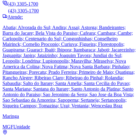
(43) 3305-1700
(43) 3305-1700
Atende:
Abatia; Alvorada do Sul; Andira; Assai; Astorga; Bandeirantes;
Barra do Jacare; Bela Vista do Paraiso; Cafeara; Cambara; Cambe;
Carlopolis; Centenario do Sul; Congonhinhas; Conselheiro
Mairinck; Cornelio Procopio; Curiuva; Figueira; Florestopolis;
Guapirama; Guaraci; Ibaiti; Ibipora; Itambaraca; Jaboti; Jacarezinho;
Jaguapita; Japira; Jataizinho; Joaquim Tavora; Jundiai do Sul;
Leopolis; Londrina; Lupionopolis; Maravilha; Miraselva; Nova
America da Colina; Nova Fatima; Nova Santa Barbara; Pinhalao;
Pitangueiras; Porecatu; Prado Ferreira; Primeiro de Maio; Quatigua;
Rancho Alegre; Ribeirao Claro; Ribeirao do Pinhal; Rolandia;
Sabaudia; Salto do Itarare; Santa Amelia; Santa Cecilia do Pavao;
Santa Mariana; Santana do Itarare; Santo Antonio da Platina; Santo
Antonio do Paraiso; Sao Jeronimo da Serra; Sao Jose da Boa Vista;
Sao Sebastiao da Amoreira; Sapopema; Sertaneja; Sertanopolis;
Siqueira Campos; Tomazina; Urai; Ventania; Wenceslau Braz
Maringa
MGF
Unidade