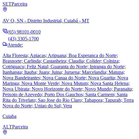
SET
Parceira
AV O, SN - Distrito Industrial, Cuiabá - MT
(65) 98101-0010
(43) 3305-1700
Atende:
Alta Floresta; Apiacas; Aripuana; Boa Esperanca do Norte;
Brasnorte; Carlinda; Castanheira; Claudia; Colider; Colniza;
Cotriguacu; Feliz Natal; Guaranta do Norte; Ipiranga do Norte;
Itanhanga; Itauba; Juara; Juina; Juruena; Marcelandia; Matupa;
Nova Bandeirantes; Nova Canaa do Norte; Nova Guarita; Nova
Maringa; Nova Monte Verde; Nova Mutum; Nova Santa Helena;
Nova Ubirata; Novo Horizonte do Norte; Novo Mundo; Paranaita;
Peixoto de Azevedo; Porto Dos Gauchos; Santa Carmem; Santa
Rita do Trivelato; Sao Jose do Rio Claro; Tabapora; Tapurah; Terra
Nova do Norte; Uniao do Sul; Vera
Cuiaba
ALT
Parceira