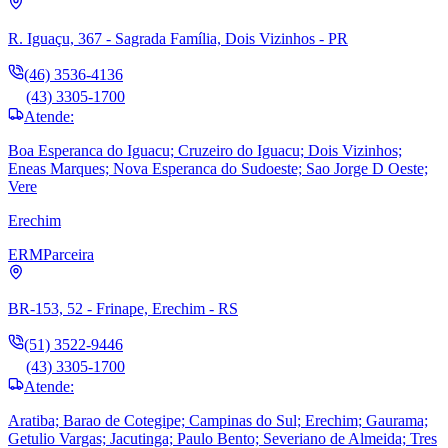
R. Iguaçu, 367 - Sagrada Família, Dois Vizinhos - PR
(46) 3536-4136
(43) 3305-1700
Atende:
Boa Esperanca do Iguacu; Cruzeiro do Iguacu; Dois Vizinhos;
Eneas Marques; Nova Esperanca do Sudoeste; Sao Jorge D Oeste;
Vere
Erechim
ERM
Parceira
BR-153, 52 - Frinape, Erechim - RS
(51) 3522-9446
(43) 3305-1700
Atende:
Aratiba; Barao de Cotegipe; Campinas do Sul; Erechim; Gaurama;
Getulio Vargas; Jacutinga; Paulo Bento; Severiano de Almeida; Tres