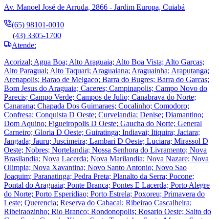
Av. Manoel José de Arruda, 2866 - Jardim Europa, Cuiabá
(65) 98101-0010
(43) 3305-1700
Atende:
Acorizal; Agua Boa; Alto Araguaia; Alto Boa Vista; Alto Garcas;
Alto Paraguai; Alto Taquari; Araguaiana; Araguainha; Araputanga;
Arenapolis; Barao de Melgaco; Barra do Bugres; Barra do Garcas;
Bom Jesus do Araguaia; Caceres; Campinapolis; Campo Novo do
Parecis; Campo Verde; Campos de Julio; Canabrava do Norte;
Canarana; Chapada Dos Guimaraes; Cocalinho; Comodoro;
Confresa; Conquista D Oeste; Curvelandia; Denise; Diamantino;
Dom Aquino; Figueiropolis D Oeste; Gaucha do Norte; General
Carneiro; Gloria D Oeste; Guiratinga; Indiavai; Itiquira; Jaciara;
Jangada; Jauru; Juscimeira; Lambari D Oeste; Luciara; Mirassol D
Oeste; Nobres; Nortelandia; Nossa Senhora do Livramento; Nova
Brasilandia; Nova Lacerda; Nova Marilandia; Nova Nazare; Nova
Olimpia; Nova Xavantina; Novo Santo Antonio; Novo Sao
Joaquim; Paranatinga; Pedra Preta; Planalto da Serra; Pocone;
Pontal do Araguaia; Ponte Branca; Pontes E Lacerda; Porto Alegre
do Norte; Porto Esperidiao; Porto Estrela; Poxoreu; Primavera do
Leste; Querencia; Reserva do Cabacal; Ribeirao Cascalheira;
Ribeiraozinho; Rio Branco; Rondonopolis; Rosario Oeste; Salto do