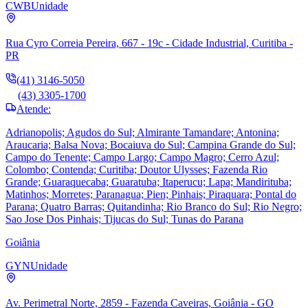
CWB
Unidade
Rua Cyro Correia Pereira, 667 - 19c - Cidade Industrial, Curitiba -
PR
(41) 3146-5050
(43) 3305-1700
Atende:
Adrianopolis; Agudos do Sul; Almirante Tamandare; Antonina;
Araucaria; Balsa Nova; Bocaiuva do Sul; Campina Grande do Sul;
Campo do Tenente; Campo Largo; Campo Magro; Cerro Azul;
Colombo; Contenda; Curitiba; Doutor Ulysses; Fazenda Rio
Grande; Guaraquecaba; Guaratuba; Itaperucu; Lapa; Mandirituba;
Matinhos; Morretes; Paranagua; Pien; Pinhais; Piraquara; Pontal do
Parana; Quatro Barras; Quitandinha; Rio Branco do Sul; Rio Negro;
Sao Jose Dos Pinhais; Tijucas do Sul; Tunas do Parana
Goiânia
GYN
Unidade
Av. Perimetral Norte, 2859 - Fazenda Caveiras, Goiânia - GO