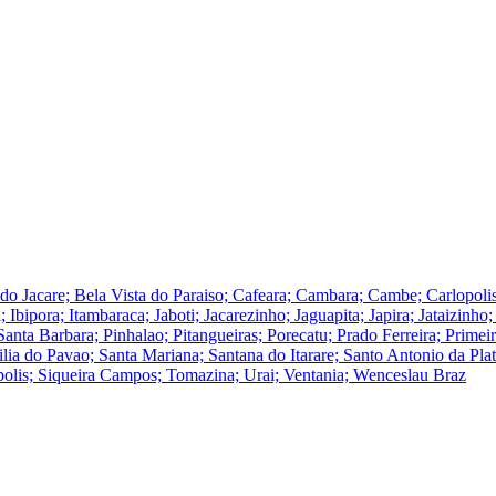
a do Jacare; Bela Vista do Paraiso; Cafeara; Cambara; Cambe; Carlopol
; Ibipora; Itambaraca; Jaboti; Jacarezinho; Jaguapita; Japira; Jataizinh
ta Barbara; Pinhalao; Pitangueiras; Porecatu; Prado Ferreira; Primei
cilia do Pavao; Santa Mariana; Santana do Itarare; Santo Antonio da Pla
polis; Siqueira Campos; Tomazina; Urai; Ventania; Wenceslau Braz