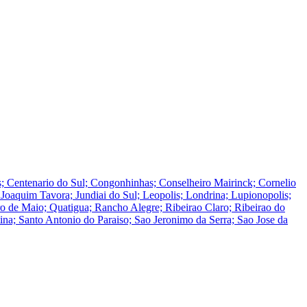
is; Centenario do Sul; Congonhinhas; Conselheiro Mairinck; Cornelio
o; Joaquim Tavora; Jundiai do Sul; Leopolis; Londrina; Lupionopolis;
ro de Maio; Quatigua; Rancho Alegre; Ribeirao Claro; Ribeirao do
tina; Santo Antonio do Paraiso; Sao Jeronimo da Serra; Sao Jose da