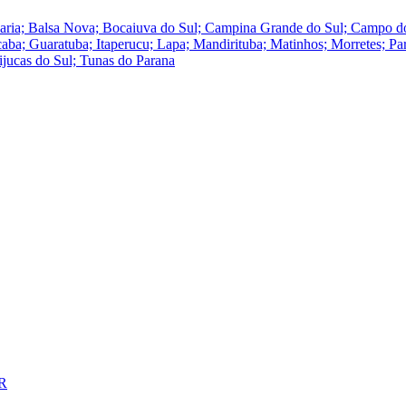
ucaria; Balsa Nova; Bocaiuva do Sul; Campina Grande do Sul; Campo
a; Guaratuba; Itaperucu; Lapa; Mandirituba; Matinhos; Morretes; Para
ijucas do Sul; Tunas do Parana
PR