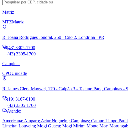
Matriz
MTZ
Matriz
R. Joana Rodrigues Jondral, 250 - Cilo 2, Londrina - PR
(43) 3305-1700
(43) 3305-1700
Campinas
CPQ
Unidade
R. James Clerk Maxwel, 170 - Galpão 3 - Techno Park, Campinas - 
(19) 3167-0100
(43) 3305-1700
Atende:
Americana; Amparo; Artur Nogueira; Campinas; Campo Limpo Paulista; 
Limeira; Louveira; Mogi Guacu; Mogi Mirim; Monte Mor; Morungaba; 