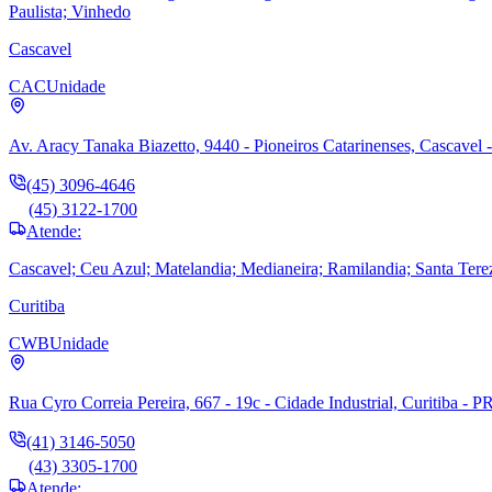
Paulista; Vinhedo
Cascavel
CAC
Unidade
Av. Aracy Tanaka Biazetto, 9440 - Pioneiros Catarinenses, Cascavel 
(45) 3096-4646
(45) 3122-1700
Atende:
Cascavel; Ceu Azul; Matelandia; Medianeira; Ramilandia; Santa Tere
Curitiba
CWB
Unidade
Rua Cyro Correia Pereira, 667 - 19c - Cidade Industrial, Curitiba - P
(41) 3146-5050
(43) 3305-1700
Atende: