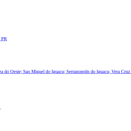
- PR
za do Oeste; Sao Miguel do Iguacu; Serranopolis do Iguacu; Vera Cruz
R