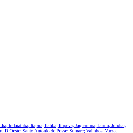
ndaiatuba; Itapira; Itatiba; Itupeva; Jaguariuna; Jarinu; Jundiai;
ra D Oeste; Santo Antonio de Posse; Sumare; Valinhos; Varzea