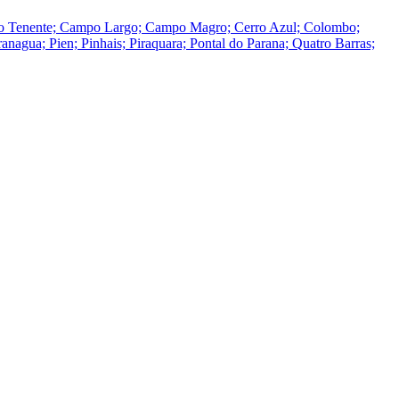
 do Tenente; Campo Largo; Campo Magro; Cerro Azul; Colombo;
nagua; Pien; Pinhais; Piraquara; Pontal do Parana; Quatro Barras;