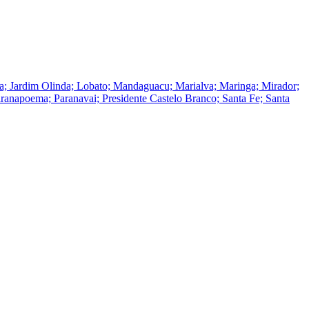
tuba; Jardim Olinda; Lobato; Mandaguacu; Marialva; Maringa; Mirador;
anapoema; Paranavai; Presidente Castelo Branco; Santa Fe; Santa