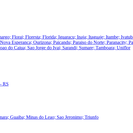
rgo; Florai; Floresta; Florida; Iguaracu; Inaja; Itaguaje; Itambe; Iva
ova Esperanca; Ourizona; Paicandu; Paraiso do Norte; Paranacity; Par
Joao do Caiua; Sao Jorge do Ivai; Sarandi; Sumare; Tamboara; Uniflor
 - RS
mara; Guaiba; Minas do Leao; Sao Jeronimo; Triunfo