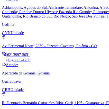
Adrianopolis; Agudos do Sul; Almirante Tamandare; Antonina; Ara
Contenda; Curitiba; Doutor Ulysses; Fazenda Rio Grande; Guaraquecab
Quitandinha; Rio Branco do Sul; Rio Negro; Sao Jose Dos Pinhais; T
Goiânia
GYN
Unidade
Av. Perimetral Norte, 2859 - Fazenda Caveiras, Goiânia - GO
(62) 3997-5051
(43) 3305-1700
Atende:
Aparecida de Goiania; Goiania
Guarapuava
GRH
Unidade
R. Deputado Bernardo Guimarães Ribas Carli, 1195 - Guarapuava, 