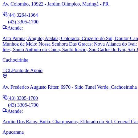
Av. Colombo, 10922 - Jardim Olímpico, Maringá - PR
(44) 3264-1364
(43) 3305-1700
Atende:
Alto Parana; Angulo; Atalaia; Colorado; Cruzeiro do Sul; Doutor Cama
Munhoz de Melo; Nossa Senhora Das Gracas; Nova Alianca do Ivai; N
Ines; Santo Antonio do Caiua; Santo Inacio; Sao Carlos do Ivai; Sao 
Cachoeirinha
TCL
Ponto de Apoio
Av. Frederico Augusto Ritter, 6970 - Sítio Tunel Verde, Cachoeirinha
(43) 3305-1700
(43) 3305-1700
Atende:
Arroio Dos Ratos; Butia; Charqueadas; Eldorado do Sul; General Ca
Apucarana