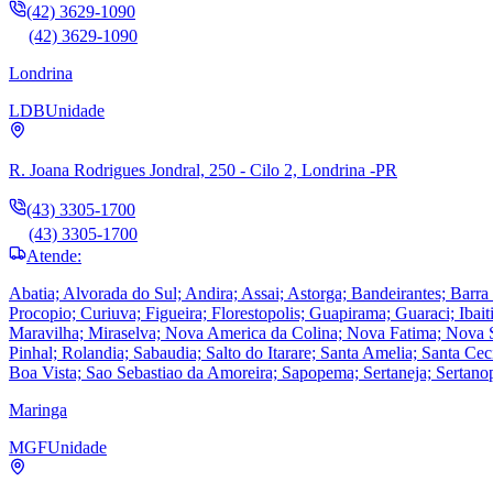
(42) 3629-1090
(42) 3629-1090
Londrina
LDB
Unidade
R. Joana Rodrigues Jondral, 250 - Cilo 2, Londrina -PR
(43) 3305-1700
(43) 3305-1700
Atende:
Abatia; Alvorada do Sul; Andira; Assai; Astorga; Bandeirantes; Barr
Procopio; Curiuva; Figueira; Florestopolis; Guapirama; Guaraci; Ibaiti
Maravilha; Miraselva; Nova America da Colina; Nova Fatima; Nova San
Pinhal; Rolandia; Sabaudia; Salto do Itarare; Santa Amelia; Santa Ce
Boa Vista; Sao Sebastiao da Amoreira; Sapopema; Sertaneja; Sertano
Maringa
MGF
Unidade