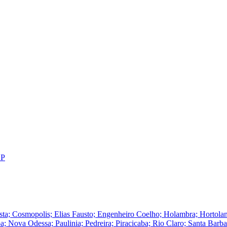
SP
Cosmopolis; Elias Fausto; Engenheiro Coelho; Holambra; Hortolandia; I
Nova Odessa; Paulinia; Pedreira; Piracicaba; Rio Claro; Santa Barba