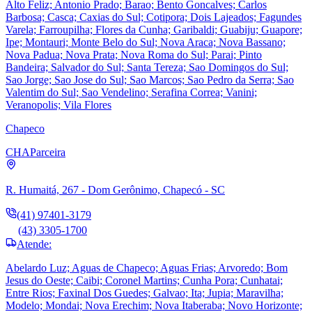
Alto Feliz; Antonio Prado; Barao; Bento Goncalves; Carlos
Barbosa; Casca; Caxias do Sul; Cotipora; Dois Lajeados; Fagundes
Varela; Farroupilha; Flores da Cunha; Garibaldi; Guabiju; Guapore;
Ipe; Montauri; Monte Belo do Sul; Nova Araca; Nova Bassano;
Nova Padua; Nova Prata; Nova Roma do Sul; Parai; Pinto
Bandeira; Salvador do Sul; Santa Tereza; Sao Domingos do Sul;
Sao Jorge; Sao Jose do Sul; Sao Marcos; Sao Pedro da Serra; Sao
Valentim do Sul; Sao Vendelino; Serafina Correa; Vanini;
Veranopolis; Vila Flores
Chapeco
CHA
Parceira
R. Humaitá, 267 - Dom Gerônimo, Chapecó - SC
(41) 97401-3179
(43) 3305-1700
Atende:
Abelardo Luz; Aguas de Chapeco; Aguas Frias; Arvoredo; Bom
Jesus do Oeste; Caibi; Coronel Martins; Cunha Pora; Cunhatai;
Entre Rios; Faxinal Dos Guedes; Galvao; Ita; Jupia; Maravilha;
Modelo; Mondai; Nova Erechim; Nova Itaberaba; Novo Horizonte;