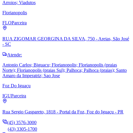
Arroios; Viadutos
Florianopolis
FLO
Parceira
RUA ZIGOMAR GEORGINA DA SILVA, 750 - Areias, São José
- SC
Atende:
Antonio Carlos; Biguacu; Florianopolis; Florianopolis (praias
Norte); Florianopolis (praias Sul); Palhoca; Palhoca (praias); Santo
Amaro da Imperatriz; Sao Jose
Foz Do Iguaçu
IGU
Parceira
Rua Sergio Gaspareto, 1818 - Portal da Foz, Foz do Iguaçu - PR
(45) 3576-3000
(43) 3305-1700