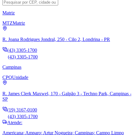
Matriz
MTZ
Matriz
R. Joana Rodrigues Jondral, 250 - Cilo 2, Londrina - PR
(43) 3305-1700
(43) 3305-1700
Campinas
CPQ
Unidade
R. James Clerk Maxwel, 170 - Galpão 3 - Techno Park, Campinas -
SP
(19) 3167-0100
(43) 3305-1700
Atende:
Americana; Amparo; Artur Nogueira; Campinas; Campo Limpo