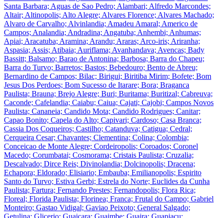
Santa Barbara; Aguas de Sao Pedro; Alambari; Alfredo Marcondes;
Altair; Altinopolis; Alto Alegre; Alvares Florence; Alvares Machado;
Alvaro de Carvalho; Alvinlandia; Amadeu Amaral; Americo de
Campos; Analandia; Andradina; Angatuba; Anhembi; Anhumas;
Apiai; Aracatuba; Aramina; Arandu; Araras; Arco-iris; Ariranha;
Aspasia; Assis; Atibaia; Auriflama; Avanhandava; Avencas; Bady
Bassitt; Balsamo; Barao de Antonina; Barbosa; Barra do Chapeu;
Barra do Turvo; Barretos; Bastos; Bebedouro; Bento de Abreu;
Bernardino de Campos; Bilac; Birigui; Biritiba Mirim; Bofete; Bom
Jesus Dos Perdoes; Bom Sucesso de Itarare; Bora; Braganca
Paulista; Brauna; Brejo Alegre; Buri; Buritama; Buritizal; Cabreuva;
Caconde; Cafelandia; Caiabu; Caiua; Cajati; Cajobi; Campos Novos
Paulista; Cananeia; Candido Mota; Candido Rodrigues; Canitar;
Capao Bonito; Capela do Alto; Capivari; Cardoso; Casa Branca;
Cassia Dos Coqueiros; Castilho; Catanduva; Catigua; Cedral;
Cerqueira Cesar; Chavantes; Clementina; Colina; Colombia;
Conceicao de Monte Alegre; Cordeiropolis; Coroados; Coronel
Macedo; Corumbatai; Cosmorama; Cristais Paulista; Cruzalia;
Descalvado; Dirce Reis; Divinolandia; Dolcinopolis; Dracena;
Echapora; Eldorado; Elisiario; Embauba; Emilianopolis; Espirito
Santo do Turvo; Estiva Gerbi; Estrela do Norte; Euclides da Cunha
Paulista; Fartura; Fernando Prestes; Fernandopolis; Flora Rica;
Floreal; Florida Paulista; Florinea; Franca; Frutal do Campo; Gabriel
Monteiro; Gastao Vidigal; Gaviao Peixoto; General Salgado;
Getulina; Glicerio; Guaicara; Guaimbe; Guaira; Guapiacu;