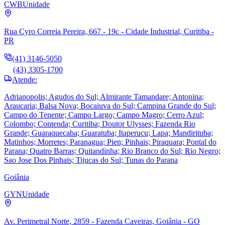
CWB
Unidade
Rua Cyro Correia Pereira, 667 - 19c - Cidade Industrial, Curitiba -
PR
(41) 3146-5050
(43) 3305-1700
Atende:
Adrianopolis; Agudos do Sul; Almirante Tamandare; Antonina;
Araucaria; Balsa Nova; Bocaiuva do Sul; Campina Grande do Sul;
Campo do Tenente; Campo Largo; Campo Magro; Cerro Azul;
Colombo; Contenda; Curitiba; Doutor Ulysses; Fazenda Rio
Grande; Guaraquecaba; Guaratuba; Itaperucu; Lapa; Mandirituba;
Matinhos; Morretes; Paranagua; Pien; Pinhais; Piraquara; Pontal do
Parana; Quatro Barras; Quitandinha; Rio Branco do Sul; Rio Negro;
Sao Jose Dos Pinhais; Tijucas do Sul; Tunas do Parana
Goiânia
GYN
Unidade
Av. Perimetral Norte, 2859 - Fazenda Caveiras, Goiânia - GO