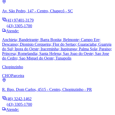
Av. São Pedro, 147 - Centro, Chapecó - SC
(41) 97401-3179
(43) 3305-1700
Atende:
Anchieta; Bandeirante; Barra Bonita; Belmonte; Campo Ere;
Descanso; Dionisio Cerqueira; Flor do Sertao; Guaraciaba; Guaruja
do Sul; Ipora do Oeste; Iraceminha; Itapiranga; Palma Sola; Paraiso;
Princesa; Romelandia; Santa Helena; Sao Joao do Oeste; Sao Jose
do Cedro; Sao Miguel do Oeste; Tunapolis
Chopinzinho
CHO
Parceira
R. Bpo. Dom Carlos, 4515 - Centro, Chopinzinho - PR
(46) 3242-1462
(43) 3305-1700
Atende: