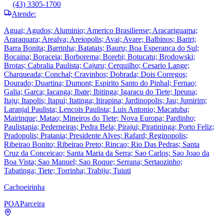
(43) 3305-1700
Atende:
Aguai; Agudos; Aluminio; Americo Brasiliense; Aracariguama;
Araraquara; Arealva; Areiopolis; Avai; Avare; Balbinos; Bariri;
Barra Bonita; Barrinha; Batatais; Bauru; Boa Esperanca do Sul;
Bocaina; Boraceia; Borborema; Borebi; Botucatu; Brodowski;
Brotas; Cabralia Paulista; Cajuru; Cerquilho; Cesario Lange;
Charqueada; Conchal; Cravinhos; Dobrada; Dois Corregos;
Dourado; Duartina; Dumont; Espirito Santo do Pinhal; Fernao;
Galia; Garca; Iacanga; Ibate; Ibitinga; Igaracu do Tiete; Ipeuna;
Itaju; Itapolis; Itapui; Itatinga; Itirapina; Jardinopolis; Jau; Jumirim;
Laranjal Paulista; Lencois Paulista; Luis Antonio; Macatuba;
Mairinque; Matao; Mineiros do Tiete; Nova Europa; Pardinho;
Paulistania; Pederneiras; Pedra Bela; Pirajui; Piratininga; Porto Feliz;
Pradopolis; Pratania; Presidente Alves; Rafard; Reginopolis;
Ribeirao Bonito; Ribeirao Preto; Rincao; Rio Das Pedras; Santa
Cruz da Conceicao; Santa Maria da Serra; Sao Carlos; Sao Joao da
Boa Vista; Sao Manuel; Sao Roque; Serrana; Sertaozinho;
Tabatinga; Tiete; Torrinha; Trabiju; Tuiuti
Cachoeirinha
POA
Parceira