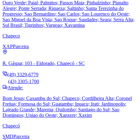
Ouro Verde; Paial; Palmitos; Passos Maia; Pinhalzinho; Planalto
Alegre; Ponte Serrada; Riqueza; Saltinho; Santa Terezinha do
Progresso; Sao Bernardino; Sao Carlos; Sao Lourenco do Oeste;
Sao Miguel da Boa Vista; Sao Roque; Saudades; Seara; Serra Alta;
Sul Brasil; Tigrinhos; Vargeao; Xavantina
Chapeco
XAP
Parceira
R. Gáspar, 103 - Eldorado, Chapecó - SC
(49) 3329-6779
(43) 3305-1700
Atende:
Bom Jesus; Caxambu do Sul; Chapeco; Cordilheira Alta; Coronel
Freitas; Formosa do Sul; Guatambu; Ipuacu; Irati; Jardinopolis;
Lajeado Grande; Marema; Quilombo; Santiago do Sul; Sao
Domingos; Uniao do Oeste; Xanxere; Xaxim
Chapecó
SMD
Parceira