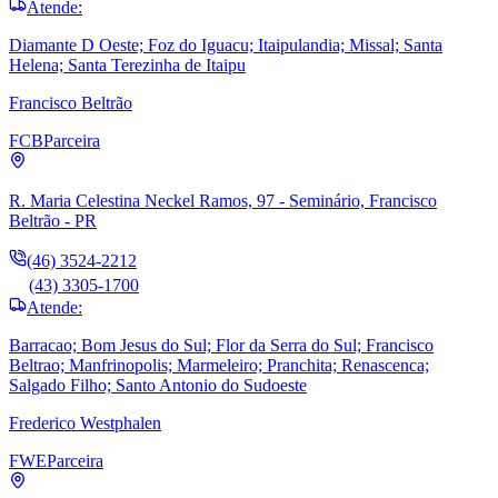
Atende:
Diamante D Oeste; Foz do Iguacu; Itaipulandia; Missal; Santa
Helena; Santa Terezinha de Itaipu
Francisco Beltrão
FCB
Parceira
R. Maria Celestina Neckel Ramos, 97 - Seminário, Francisco
Beltrão - PR
(46) 3524-2212
(43) 3305-1700
Atende:
Barracao; Bom Jesus do Sul; Flor da Serra do Sul; Francisco
Beltrao; Manfrinopolis; Marmeleiro; Pranchita; Renascenca;
Salgado Filho; Santo Antonio do Sudoeste
Frederico Westphalen
FWE
Parceira