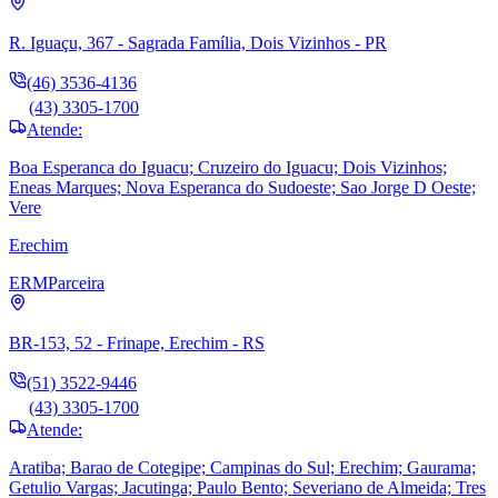
R. Iguaçu, 367 - Sagrada Família, Dois Vizinhos - PR
(46) 3536-4136
(43) 3305-1700
Atende:
Boa Esperanca do Iguacu; Cruzeiro do Iguacu; Dois Vizinhos;
Eneas Marques; Nova Esperanca do Sudoeste; Sao Jorge D Oeste;
Vere
Erechim
ERM
Parceira
BR-153, 52 - Frinape, Erechim - RS
(51) 3522-9446
(43) 3305-1700
Atende:
Aratiba; Barao de Cotegipe; Campinas do Sul; Erechim; Gaurama;
Getulio Vargas; Jacutinga; Paulo Bento; Severiano de Almeida; Tres