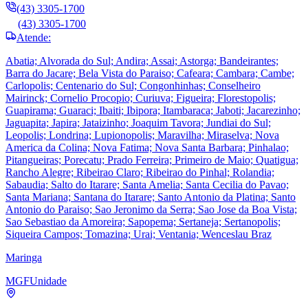
(43) 3305-1700
(43) 3305-1700
Atende:
Abatia; Alvorada do Sul; Andira; Assai; Astorga; Bandeirantes;
Barra do Jacare; Bela Vista do Paraiso; Cafeara; Cambara; Cambe;
Carlopolis; Centenario do Sul; Congonhinhas; Conselheiro
Mairinck; Cornelio Procopio; Curiuva; Figueira; Florestopolis;
Guapirama; Guaraci; Ibaiti; Ibipora; Itambaraca; Jaboti; Jacarezinho;
Jaguapita; Japira; Jataizinho; Joaquim Tavora; Jundiai do Sul;
Leopolis; Londrina; Lupionopolis; Maravilha; Miraselva; Nova
America da Colina; Nova Fatima; Nova Santa Barbara; Pinhalao;
Pitangueiras; Porecatu; Prado Ferreira; Primeiro de Maio; Quatigua;
Rancho Alegre; Ribeirao Claro; Ribeirao do Pinhal; Rolandia;
Sabaudia; Salto do Itarare; Santa Amelia; Santa Cecilia do Pavao;
Santa Mariana; Santana do Itarare; Santo Antonio da Platina; Santo
Antonio do Paraiso; Sao Jeronimo da Serra; Sao Jose da Boa Vista;
Sao Sebastiao da Amoreira; Sapopema; Sertaneja; Sertanopolis;
Siqueira Campos; Tomazina; Urai; Ventania; Wenceslau Braz
Maringa
MGF
Unidade