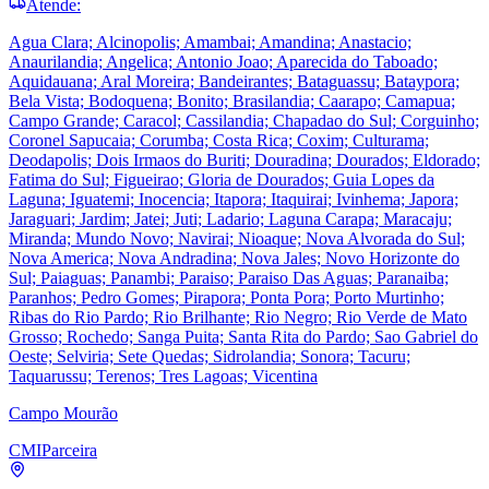
Atende:
Agua Clara; Alcinopolis; Amambai; Amandina; Anastacio;
Anaurilandia; Angelica; Antonio Joao; Aparecida do Taboado;
Aquidauana; Aral Moreira; Bandeirantes; Bataguassu; Bataypora;
Bela Vista; Bodoquena; Bonito; Brasilandia; Caarapo; Camapua;
Campo Grande; Caracol; Cassilandia; Chapadao do Sul; Corguinho;
Coronel Sapucaia; Corumba; Costa Rica; Coxim; Culturama;
Deodapolis; Dois Irmaos do Buriti; Douradina; Dourados; Eldorado;
Fatima do Sul; Figueirao; Gloria de Dourados; Guia Lopes da
Laguna; Iguatemi; Inocencia; Itapora; Itaquirai; Ivinhema; Japora;
Jaraguari; Jardim; Jatei; Juti; Ladario; Laguna Carapa; Maracaju;
Miranda; Mundo Novo; Navirai; Nioaque; Nova Alvorada do Sul;
Nova America; Nova Andradina; Nova Jales; Novo Horizonte do
Sul; Paiaguas; Panambi; Paraiso; Paraiso Das Aguas; Paranaiba;
Paranhos; Pedro Gomes; Pirapora; Ponta Pora; Porto Murtinho;
Ribas do Rio Pardo; Rio Brilhante; Rio Negro; Rio Verde de Mato
Grosso; Rochedo; Sanga Puita; Santa Rita do Pardo; Sao Gabriel do
Oeste; Selviria; Sete Quedas; Sidrolandia; Sonora; Tacuru;
Taquarussu; Terenos; Tres Lagoas; Vicentina
Campo Mourão
CMI
Parceira