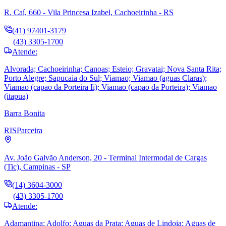
R. Caí, 660 - Vila Princesa Izabel, Cachoeirinha - RS
(41) 97401-3179
(43) 3305-1700
Atende:
Alvorada; Cachoeirinha; Canoas; Esteio; Gravatai; Nova Santa Rita;
Porto Alegre; Sapucaia do Sul; Viamao; Viamao (aguas Claras);
Viamao (capao da Porteira Ii); Viamao (capao da Porteira); Viamao
(itapua)
Barra Bonita
RIS
Parceira
Av. João Galvão Anderson, 20 - Terminal Intermodal de Cargas
(Tic), Campinas - SP
(14) 3604-3000
(43) 3305-1700
Atende:
Adamantina; Adolfo; Aguas da Prata; Aguas de Lindoia; Aguas de