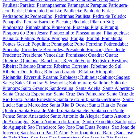
Paulista; Paraiso; Paranapanema; Paranapua; Parapua; Pariquera-
acu; Parisi; Patrocinio Paulista; Pauliceia; Paulo de Faria;
Pedranopolis; Pedregulho; Pedrinhas Paulista; Pedro de Toledo;
Penapolis; Pereira Barreto; Piacatu; Piedade; Pilar do Sul;
Pindorama; Pinhalzinho; Piquerobi; Piracaia; Piraju; Pirangi;
Pirapora do Bom Jesus; Pirapozinho; Pirassununga; Pitangueiras;
Planalto; Platina; Poloni; Pompeia; Pongai; Pontal; Pontalinda;
Pontes Gestal; Populina; Porangaba; Porto Ferreira; Potirendaba;
Pracinha; Presidente Bernardes; Presidente Epitacio; Presidente
Prudente; Presidente Venceslau; Promissao; Quadra; Quata;
Queiroz; Quintana; Rancharia; Regente Feijo; Registro; Restinga;
Ribeira; Ribeirao Branco; Ribeirao Corrente; Ribeirao do Sul;
Ribeirao Dos Indios; Ribeirao Grande; Rifaina; Rinopolis;
Riolandia; Riversul; Rosana; Rubiacea; Rubineia; Sabino; Sagres;
Sales; Sales Oliveira; Salesopolis; Salmourao; Saltinho; Salto de
Pirapora; Salto Grande; Sandovalina; Santa Adelia; Santa Albertina;
Santa Cruz da Esperanca; Santa Cruz Das Palmeiras; Santa Cruz do
Rio Pardo; Santa Ernestina; Santa fe do Sul; Santa Gertrudes; Santa
Lucia; Santa Mercedes; Santa Rita D Oeste; Santa Rita do Passa
Quatro; Santa Rosa de Viterbo; Santa Salete; Santana da Ponte
Pensa; Santo Anastacio; Santo Antonio da Alegria; Santo Antonio
do Aracangua; Santo Antonio do Jardim; Santo Expedito; Santopolis
do Aguapei; Sao Francisco; Sao Joao Das Duas Pontes; Sao Joao de
Iracema; Sao Joao do Pau D Alho; Sao Joaquim da Barra; Sao Jose