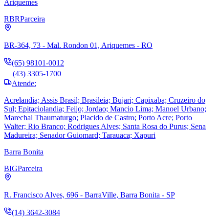
Ariquemes
RBR
Parceira
BR-364, 73 - Mal. Rondon 01, Ariquemes - RO
(65) 98101-0012
(43) 3305-1700
Atende:
Acrelandia; Assis Brasil; Brasileia; Bujari; Capixaba; Cruzeiro do
Sul; Epitaciolandia; Feijo; Jordao; Mancio Lima; Manoel Urbano;
Marechal Thaumaturgo; Placido de Castro; Porto Acre; Porto
Walter; Rio Branco; Rodrigues Alves; Santa Rosa do Purus; Sena
Madureira; Senador Guiomard; Tarauaca; Xapuri
Barra Bonita
BIG
Parceira
R. Francisco Alves, 696 - BarraVille, Barra Bonita - SP
(14) 3642-3084