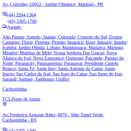
Av. Colombo, 10922 - Jardim Olímpico, Maringá - PR
(44) 3264-1364
(43) 3305-1700
Atende:
Alto Parana; Angulo; Atalaia; Colorado; Cruzeiro do Sul; Doutor
Camargo; Florai; Floresta; Florida; Iguaracu; Inaja; Itaguaje; Itambe;
Ivatuba; Jardim Olinda; Lobato; Mandaguacu; Marialva; Maringa;
Mirador; Munhoz de Melo; Nossa Senhora Das Gracas; Nova
Alianca do Ivai; Nova Esperanca; Ourizona; Paicandu; Paraiso do
Norte; Paranacity; Paranapoema; Paranavai; Presidente Castelo
Branco; Santa Fe; Santa Ines; Santo Antonio do Caiua; Santo
Inacio; Sao Carlos do Ivai; Sao Joao do Caiua; Sao Jorge do Ivai;
Sarandi; Sumare; Tamboara; Uniflor
Cachoeirinha
TCL
Ponto de Apoio
Av. Frederico Augusto Ritter, 6970 - Sítio Tunel Verde,
Cachoeirinha - RS
(43) 3305-1700