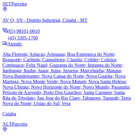
SET
Parceira
AV O, SN - Distrito Industrial, Cuiabá - MT
(65) 98101-0010
(43) 3305-1700
Atende:
Alta Floresta; Apiacas; Aripuana; Boa Esperanca do Norte;
Brasnorte; Carlinda; Castanheira; Claudia; Colider; Colniza;
Cotriguacu; Feliz Natal; Guaranta do Norte; Ipiranga do Norte;
Itanhanga; Itauba; Juara; Juina; Juruena; Marcelandia; Matupa;
Nova Bandeirantes; Nova Canaa do Norte; Nova Guarita; Nova
Maringa; Nova Monte Verde; Nova Mutum; Nova Santa Helena;
Nova Ubirata; Novo Horizonte do Norte; Novo Mundo; Paranaita;
Peixoto de Azevedo; Porto Dos Gauchos; Santa Carmem; Santa
Rita do Trivelato; Sao Jose do Rio Claro; Tabapora; Tapurah; Terra
Nova do Norte; Uniao do Sul; Vera
Cuiaba
ALT
Parceira