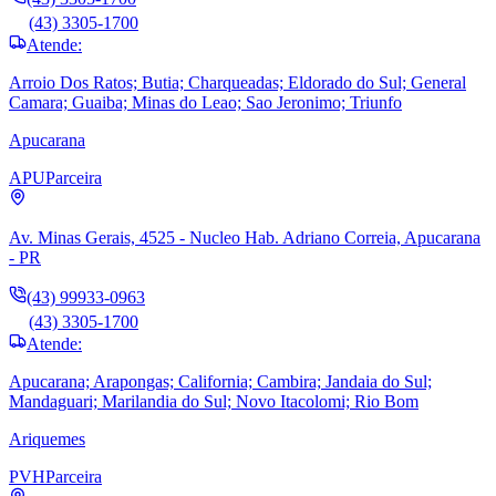
(43) 3305-1700
Atende:
Arroio Dos Ratos; Butia; Charqueadas; Eldorado do Sul; General
Camara; Guaiba; Minas do Leao; Sao Jeronimo; Triunfo
Apucarana
APU
Parceira
Av. Minas Gerais, 4525 - Nucleo Hab. Adriano Correia, Apucarana
- PR
(43) 99933-0963
(43) 3305-1700
Atende:
Apucarana; Arapongas; California; Cambira; Jandaia do Sul;
Mandaguari; Marilandia do Sul; Novo Itacolomi; Rio Bom
Ariquemes
PVH
Parceira