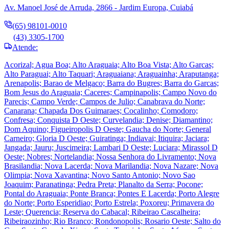
Av. Manoel José de Arruda, 2866 - Jardim Europa, Cuiabá
(65) 98101-0010
(43) 3305-1700
Atende:
Acorizal; Agua Boa; Alto Araguaia; Alto Boa Vista; Alto Garcas;
Alto Paraguai; Alto Taquari; Araguaiana; Araguainha; Araputanga;
Arenapolis; Barao de Melgaco; Barra do Bugres; Barra do Garcas;
Bom Jesus do Araguaia; Caceres; Campinapolis; Campo Novo do
Parecis; Campo Verde; Campos de Julio; Canabrava do Norte;
Canarana; Chapada Dos Guimaraes; Cocalinho; Comodoro;
Confresa; Conquista D Oeste; Curvelandia; Denise; Diamantino;
Dom Aquino; Figueiropolis D Oeste; Gaucha do Norte; General
Carneiro; Gloria D Oeste; Guiratinga; Indiavai; Itiquira; Jaciara;
Jangada; Jauru; Juscimeira; Lambari D Oeste; Luciara; Mirassol D
Oeste; Nobres; Nortelandia; Nossa Senhora do Livramento; Nova
Brasilandia; Nova Lacerda; Nova Marilandia; Nova Nazare; Nova
Olimpia; Nova Xavantina; Novo Santo Antonio; Novo Sao
Joaquim; Paranatinga; Pedra Preta; Planalto da Serra; Pocone;
Pontal do Araguaia; Ponte Branca; Pontes E Lacerda; Porto Alegre
do Norte; Porto Esperidiao; Porto Estrela; Poxoreu; Primavera do
Leste; Querencia; Reserva do Cabacal; Ribeirao Cascalheira;
Ribeiraozinho; Rio Branco; Rondonopolis; Rosario Oeste; Salto do