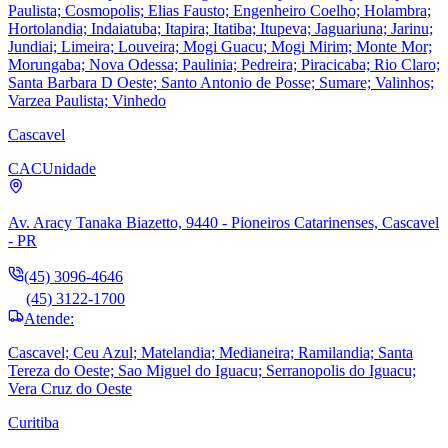
Paulista; Cosmopolis; Elias Fausto; Engenheiro Coelho; Holambra;
Hortolandia; Indaiatuba; Itapira; Itatiba; Itupeva; Jaguariuna; Jarinu;
Jundiai; Limeira; Louveira; Mogi Guacu; Mogi Mirim; Monte Mor;
Morungaba; Nova Odessa; Paulinia; Pedreira; Piracicaba; Rio Claro;
Santa Barbara D Oeste; Santo Antonio de Posse; Sumare; Valinhos;
Varzea Paulista; Vinhedo
Cascavel
CAC
Unidade
Av. Aracy Tanaka Biazetto, 9440 - Pioneiros Catarinenses, Cascavel
- PR
(45) 3096-4646
(45) 3122-1700
Atende:
Cascavel; Ceu Azul; Matelandia; Medianeira; Ramilandia; Santa
Tereza do Oeste; Sao Miguel do Iguacu; Serranopolis do Iguacu;
Vera Cruz do Oeste
Curitiba