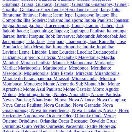
Guapiara; Guara; Guaracai; Guaraci; Guaranta; Guararapes; Guarei;
Guariba; Guatapara; Guzolandia; Herculandia; Iacri; Iaras; Ibira;
Ibirarema; Ibitiuva; Ibiuna; Icem; Iepe; Igarapava; Iguape; Ilha
Comprida; Ilha Solteira; Indiana; Indiapora; Inubia Paulista; Ipaussu;
Ipigua; Iporanga; Ipua; Iracemapolis; Irapua; Irapuru; Itabera; Itai;
Itajobi; Itaoca; Itapetininga; Itapeva; Itapirapua Paulista; Itaporanga;
Itarare; Itariri; Itirapua; Itobi; Ituverava; Jaborandi; Jaboticabal; Jaci;
Jacupiranga; Jafa; Jales; Jeriquara; Joanopolis; Joao Ramalho; Jose
Bonifacio; Julio Mesquita; Junqueiropolis; Juquia; Juquitiba;
Lavinia; Leme; Lindoia; Lins; Lourdes; Lucelia; Lucianopolis;
Luiziania; Lupercio; Lutecia; Macaubal; Macedonia; Magda;
Manduri; Maraba Paulista; Maracai; Marapoama; Mariapolis;
Marilia; Marinopolis; Martinopolis; Mendonca; Meridiano;
Mesopolis; Miguelopolis; Mira Estrela; Miracatu; Mirandopolis;
Mirante do Paranapanema; Mirassol; Mirassolandia; Mococa;
Mombuca; Moncoes; Monte Alegre do Sul; Monte Alto; Monte
Aprazivel; Monte Azul Paulista; Monte Castelo; Morro Agudo;
Motuca; Murutinga do Sul; Nantes; Narandiba; Nazare Paulista;
Neves Paulista; Nhandeara; Nipoa; Nova Alianca; Nova Campina;
Nova Canaa Paulista; Nova Castilho; Nova Granada; Nova
Guataporanga; Nova Independencia; Nova Luzitania; Novais; Novo
Horizonte; Nuporanga; Ocaucu; Oleo; Olimpia; Onda Verde;
Oriente; Orindiuva; Orlandia; Oscar Bressane; Osvaldo Cruz;
Ourinhos; Ouro Verde; Ouroeste; Pacaembu; Padre Nobrega;
Palestina; Palmares Paulista; Palmital; Panorama; Paraguacu