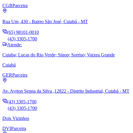
CGB
Parceira
Rua Um, 430 - Bairro São José, Cuiabá - MT
(65) 98101-0010
(43) 3305-1700
Atende:
Cuiaba; Lucas do Rio Verde; Sinop; Sorriso; Varzea Grande
Cuiabá
GER
Parceira
Av. Ayrton Senna da Silva ,12822 - Distrito Industrial, Cuiabá - MT
(43) 3305-1700
(43) 3305-1700
Dois Vizinhos
DVI
Parceira