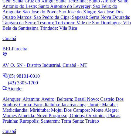
Ceu; Santa Cruz do Xingu; Santa Terezinha; Santo Afonso; Santo
Antonio do Leste; Santo Antonio do Leverger; Sao Felix do
Araguaia; Sao Jose do Povo; Sao Jose do Xingu; Sao Jose Dos
Quatro Marcos; Sao Pedro da Cipa; Sapezal; Serra Nova Dourada;
Tangara da Serra; Tesouro; Torixoreu; Vale de Sao Domingos; Vila
Bela da Santissima Trindade; Vila Rica
Cuiabá
BEL
Parceira
AV O, SN - Distrito Industrial, Cuiabá - MT
(65) 98101-0010
(43) 3305-1700
Atende:
Alenquer; Altamira; Aveiro; Belterra; Brasil Novo; Castelo Dos
Sonhos; Curua; Faro; Itaituba; Jacareacanga; Juruti; Maraba;
Medicilandia; Miritituba; Mojui Dos Campos; Monte Alegre;
Moraes Almeida; Novo Progresso; Obidos; Oriximina; Placas;
Prainha; Ruropolis; Santarem; Terra Santa; Trairao
Cuiabá