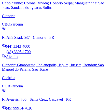
Chopinzinho; Coronel Vivida; Honorio Serpa; Mangueirinha; Sao
Joao; Saudade do Iguacu; Sulina
Cianorte
CBO
Parceira
R. Alfa Saad, 537 - Cianorte - PR
(44) 3343-4000
(43) 3305-1700
Atende:
Cianorte; Guaporema; Indianopolis; Japura; Jussara; Rondon; Sao
Manoel do Parana; Sao Tome
Corbelia
COR
Parceira
R. Avaetés, 705 - Santa Cruz, Cascavel - PR
(45) 99914-7626