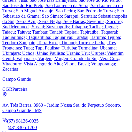
da Bela Vista; Sao Jose Das Laranjeiras; Sao Jose do Rio Pardo;
Sao Jose do Rio Preto; Sao Lourenco da Serra; Sao Lourenco do
Turvo; Sao Miguel Arcanjo; Sao Pedro; Sao Pedro do Turvo; Sao
Sebastiao da Grama; Sao Simao; Sarapui; Sarutaia; Sebastianopolis
do Sul; Serra Azul; Serra Negra; Sete Barras; Severinia; Socorro;
Sud Mennucci; Sussui; Suzanapolis; Tabapua; Taciba; Taguai;
Taiacu; Taiuva; Tambau; Tanabi; Tapirai; Tapiratiba; Taquaral;
Taquaritinga; Taquarituba; Taquarivai; Tarabai; Taruma; Tejupa;
Teodoro Sampaio; Terra Roxa; Timburi; Torre de Pedra; Tres
Fronteiras; Tupa; Tupi Paulista; Turiuba; Turmalina; Ubarana;
Ubirajara; Uchoa; Uniao Paulista; Urania; Uru; Urupes; Valentim
Gentil; Valparaiso; Vargem; Vargem Grande do Sul; Vera Cruz;
Viradouro; Vista Alegre do Alto; Vitoria Brasil; Votuporanga;
Zacarias
Campo Grande
CGR
Parceira
Av. Três Barras, 3960 - Jardim Nossa Sra. do Perpetuo Socorro,
Campo Grande - MS
(67) 98136-0035
(43) 3305-1700