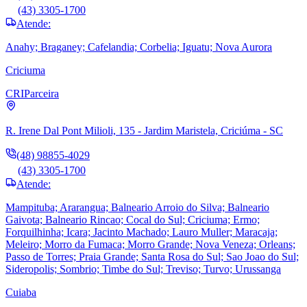
(43) 3305-1700
Atende:
Anahy; Braganey; Cafelandia; Corbelia; Iguatu; Nova Aurora
Criciuma
CRI
Parceira
R. Irene Dal Pont Milioli, 135 - Jardim Maristela, Criciúma - SC
(48) 98855-4029
(43) 3305-1700
Atende:
Mampituba; Ararangua; Balneario Arroio do Silva; Balneario
Gaivota; Balneario Rincao; Cocal do Sul; Criciuma; Ermo;
Forquilhinha; Icara; Jacinto Machado; Lauro Muller; Maracaja;
Meleiro; Morro da Fumaca; Morro Grande; Nova Veneza; Orleans;
Passo de Torres; Praia Grande; Santa Rosa do Sul; Sao Joao do Sul;
Sideropolis; Sombrio; Timbe do Sul; Treviso; Turvo; Urussanga
Cuiaba