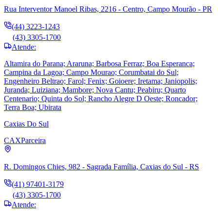
Rua Interventor Manoel Ribas, 2216 - Centro, Campo Mourão - PR
(44) 3223-1243
(43) 3305-1700
Atende:
Altamira do Parana; Araruna; Barbosa Ferraz; Boa Esperanca;
Campina da Lagoa; Campo Mourao; Corumbatai do Sul;
Engenheiro Beltrao; Farol; Fenix; Goioere; Iretama; Janiopolis;
Juranda; Luiziana; Mambore; Nova Cantu; Peabiru; Quarto
Centenario; Quinta do Sol; Rancho Alegre D Oeste; Roncador;
Terra Boa; Ubirata
Caxias Do Sul
CAX
Parceira
R. Domingos Chies, 982 - Sagrada Família, Caxias do Sul - RS
(41) 97401-3179
(43) 3305-1700
Atende: