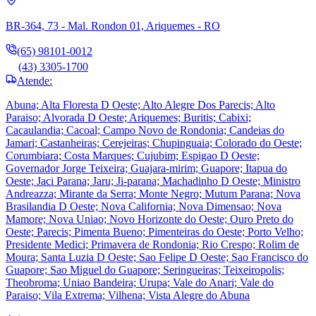
BR-364, 73 - Mal. Rondon 01, Ariquemes - RO
(65) 98101-0012
(43) 3305-1700
Atende:
Abuna; Alta Floresta D Oeste; Alto Alegre Dos Parecis; Alto
Paraiso; Alvorada D Oeste; Ariquemes; Buritis; Cabixi;
Cacaulandia; Cacoal; Campo Novo de Rondonia; Candeias do
Jamari; Castanheiras; Cerejeiras; Chupinguaia; Colorado do Oeste;
Corumbiara; Costa Marques; Cujubim; Espigao D Oeste;
Governador Jorge Teixeira; Guajara-mirim; Guapore; Itapua do
Oeste; Jaci Parana; Jaru; Ji-parana; Machadinho D Oeste; Ministro
Andreazza; Mirante da Serra; Monte Negro; Mutum Parana; Nova
Brasilandia D Oeste; Nova California; Nova Dimensao; Nova
Mamore; Nova Uniao; Novo Horizonte do Oeste; Ouro Preto do
Oeste; Parecis; Pimenta Bueno; Pimenteiras do Oeste; Porto Velho;
Presidente Medici; Primavera de Rondonia; Rio Crespo; Rolim de
Moura; Santa Luzia D Oeste; Sao Felipe D Oeste; Sao Francisco do
Guapore; Sao Miguel do Guapore; Seringueiras; Teixeiropolis;
Theobroma; Uniao Bandeira; Urupa; Vale do Anari; Vale do
Paraiso; Vila Extrema; Vilhena; Vista Alegre do Abuna