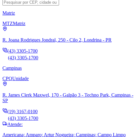
Matriz
MTZ
Matriz
R. Joana Rodrigues Jondral, 250 - Cilo 2, Londrina - PR
(43) 3305-1700
(43) 3305-1700
Campinas
CPQ
Unidade
R. James Clerk Maxwel, 170 - Galpão 3 - Techno Park, Campinas -
SP
(19) 3167-0100
(43) 3305-1700
Atende:
Americana; Amparo; Artur Nogueira; Campinas; Campo Limpo