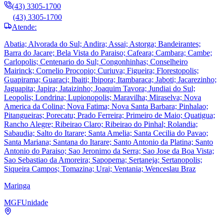
(43) 3305-1700
(43) 3305-1700
Atende:
Abatia; Alvorada do Sul; Andira; Assai; Astorga; Bandeirantes;
Barra do Jacare; Bela Vista do Paraiso; Cafeara; Cambara; Cambe;
Carlopolis; Centenario do Sul; Congonhinhas; Conselheiro
Mairinck; Cornelio Procopio; Curiuva; Figueira; Florestopolis;
Guapirama; Guaraci; Ibaiti; Ibipora; Itambaraca; Jaboti; Jacarezinho;
Jaguapita; Japira; Jataizinho; Joaquim Tavora; Jundiai do Sul;
Leopolis; Londrina; Lupionopolis; Maravilha; Miraselva; Nova
America da Colina; Nova Fatima; Nova Santa Barbara; Pinhalao;
Pitangueiras; Porecatu; Prado Ferreira; Primeiro de Maio; Quatigua;
Rancho Alegre; Ribeirao Claro; Ribeirao do Pinhal; Rolandia;
Sabaudia; Salto do Itarare; Santa Amelia; Santa Cecilia do Pavao;
Santa Mariana; Santana do Itarare; Santo Antonio da Platina; Santo
Antonio do Paraiso; Sao Jeronimo da Serra; Sao Jose da Boa Vista;
Sao Sebastiao da Amoreira; Sapopema; Sertaneja; Sertanopolis;
Siqueira Campos; Tomazina; Urai; Ventania; Wenceslau Braz
Maringa
MGF
Unidade