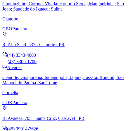
Chopinzinho; Coronel Vivida; Honorio Serpa; Mangueirinha; Sao
Joao; Saudade do Iguacu; Sulina
Cianorte
CBO
Parceira
R. Alfa Saad, 537 - Cianorte - PR
(44) 3343-4000
(43) 3305-1700
Atende:
Cianorte; Guaporema; Indianopolis; Japura; Jussara; Rondon; Sao
Manoel do Parana; Sao Tome
Corbelia
COR
Parceira
R. Avaetés, 705 - Santa Cruz, Cascavel - PR
(45) 99914-7626