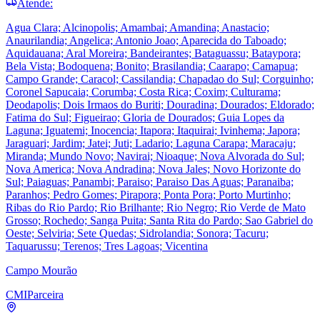
Atende:
Agua Clara; Alcinopolis; Amambai; Amandina; Anastacio;
Anaurilandia; Angelica; Antonio Joao; Aparecida do Taboado;
Aquidauana; Aral Moreira; Bandeirantes; Bataguassu; Bataypora;
Bela Vista; Bodoquena; Bonito; Brasilandia; Caarapo; Camapua;
Campo Grande; Caracol; Cassilandia; Chapadao do Sul; Corguinho;
Coronel Sapucaia; Corumba; Costa Rica; Coxim; Culturama;
Deodapolis; Dois Irmaos do Buriti; Douradina; Dourados; Eldorado;
Fatima do Sul; Figueirao; Gloria de Dourados; Guia Lopes da
Laguna; Iguatemi; Inocencia; Itapora; Itaquirai; Ivinhema; Japora;
Jaraguari; Jardim; Jatei; Juti; Ladario; Laguna Carapa; Maracaju;
Miranda; Mundo Novo; Navirai; Nioaque; Nova Alvorada do Sul;
Nova America; Nova Andradina; Nova Jales; Novo Horizonte do
Sul; Paiaguas; Panambi; Paraiso; Paraiso Das Aguas; Paranaiba;
Paranhos; Pedro Gomes; Pirapora; Ponta Pora; Porto Murtinho;
Ribas do Rio Pardo; Rio Brilhante; Rio Negro; Rio Verde de Mato
Grosso; Rochedo; Sanga Puita; Santa Rita do Pardo; Sao Gabriel do
Oeste; Selviria; Sete Quedas; Sidrolandia; Sonora; Tacuru;
Taquarussu; Terenos; Tres Lagoas; Vicentina
Campo Mourão
CMI
Parceira