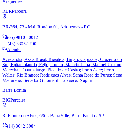
Ariquemes
RBR
Parceira
BR-364, 73 - Mal. Rondon 01, Ariquemes - RO
(65) 98101-0012
(43) 3305-1700
Atende:
Acrelandia; Assis Brasil; Brasileia; Bujari; Capixaba; Cruzeiro do
Sul; Epitaciolandia; Feijo; Jordao; Mancio Lima; Manoel Urbano;
Marechal Thaumaturgo; Placido de Castro; Porto Acre; Porto
Walter; Rio Branco; Rodrigues Alves; Santa Rosa do Purus; Sena
Madureira; Senador Guiomard; Tarauaca; Xapuri
Barra Bonita
BIG
Parceira
R. Francisco Alves, 696 - BarraVille, Barra Bonita - SP
(14) 3642-3084