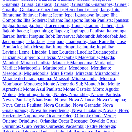
Guapiara; Guara; Guaracai; Guaraci; Guaranta; Guararapes; Guarei;
Guariba; Guatapara; Guzolandia; Herculandia; Iacri; Iaras; Ibira;
Ibirarema; Ibitiuva; Ibiuna; Icem; Iepe; Igarapava; Iguape; Ilha
Comprida; Ilha Solteira; Indiana; Indiapora; Inubia Paulista; Ipaussu;
Ipigua; Iporanga; Ipua; Iracemapolis; Irapua; Irapuru; Itabera; Itai;
Itajobi; Itaoca; Itapetininga; Itapeva; Itapirapua Paulista; Itaporanga;
Itarare; Itariri; Itirapua; Itobi; Ituverava; Jaborandi; Jaboticabal; Jaci;
Jacupiranga; Jafa; Jales; Jeriquara; Joanopolis; Joao Ramalho; Jose
Bonifacio; Julio Mesquita; Junqueiropolis; Juquia; Juquitiba;
Lavinia; Leme; Lindoia; Lins; Lourdes; Lucelia; Lucianopolis;
Luiziania; Lupercio; Lutecia; Macaubal; Macedonia; Magda;
Manduri; Maraba Paulista; Maracai; Marapoama; Mariapolis;
Marilia; Marinopolis; Martinopolis; Mendonca; Meridiano;
Mesopolis; Miguelopolis; Mira Estrela; Miracatu; Mirandopolis;
Mirante do Paranapanema; Mirassol; Mirassolandia; Mococa;
Mombuca; Moncoes; Monte Alegre do Sul; Monte Alto; Monte
Aprazivel; Monte Azul Paulista; Monte Castelo; Morro Agudo;
Motuca; Murutinga do Sul; Nantes; Narandiba; Nazare Paulista;
Neves Paulista; Nhandeara; Nipoa; Nova Alianca; Nova Campina;
Nova Canaa Paulista; Nova Castilho; Nova Granada; Nova
Guataporanga; Nova Independencia; Nova Luzitania; Novais; Novo
Horizonte; Nuporanga; Ocaucu; Oleo; Olimpia; Onda Verde;
Oriente; Orindiuva; Orlandia; Oscar Bressane; Osvaldo Cruz;
Ourinhos; Ouro Verde; Ouroeste; Pacaembu; Padre Nobrega;
Palestina; Palmares Paulista; Palmital; Panorama; Paraguacu