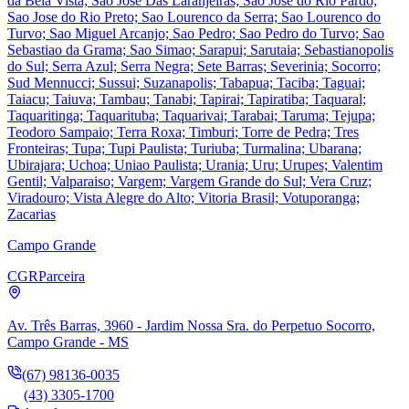
da Bela Vista; Sao Jose Das Laranjeiras; Sao Jose do Rio Pardo;
Sao Jose do Rio Preto; Sao Lourenco da Serra; Sao Lourenco do
Turvo; Sao Miguel Arcanjo; Sao Pedro; Sao Pedro do Turvo; Sao
Sebastiao da Grama; Sao Simao; Sarapui; Sarutaia; Sebastianopolis
do Sul; Serra Azul; Serra Negra; Sete Barras; Severinia; Socorro;
Sud Mennucci; Sussui; Suzanapolis; Tabapua; Taciba; Taguai;
Taiacu; Taiuva; Tambau; Tanabi; Tapirai; Tapiratiba; Taquaral;
Taquaritinga; Taquarituba; Taquarivai; Tarabai; Taruma; Tejupa;
Teodoro Sampaio; Terra Roxa; Timburi; Torre de Pedra; Tres
Fronteiras; Tupa; Tupi Paulista; Turiuba; Turmalina; Ubarana;
Ubirajara; Uchoa; Uniao Paulista; Urania; Uru; Urupes; Valentim
Gentil; Valparaiso; Vargem; Vargem Grande do Sul; Vera Cruz;
Viradouro; Vista Alegre do Alto; Vitoria Brasil; Votuporanga;
Zacarias
Campo Grande
CGR
Parceira
Av. Três Barras, 3960 - Jardim Nossa Sra. do Perpetuo Socorro,
Campo Grande - MS
(67) 98136-0035
(43) 3305-1700