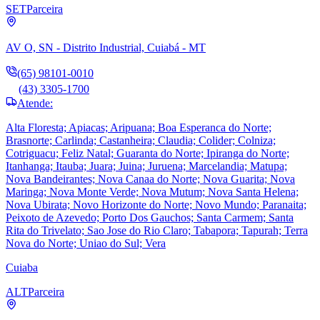
SET
Parceira
AV O, SN - Distrito Industrial, Cuiabá - MT
(65) 98101-0010
(43) 3305-1700
Atende:
Alta Floresta; Apiacas; Aripuana; Boa Esperanca do Norte;
Brasnorte; Carlinda; Castanheira; Claudia; Colider; Colniza;
Cotriguacu; Feliz Natal; Guaranta do Norte; Ipiranga do Norte;
Itanhanga; Itauba; Juara; Juina; Juruena; Marcelandia; Matupa;
Nova Bandeirantes; Nova Canaa do Norte; Nova Guarita; Nova
Maringa; Nova Monte Verde; Nova Mutum; Nova Santa Helena;
Nova Ubirata; Novo Horizonte do Norte; Novo Mundo; Paranaita;
Peixoto de Azevedo; Porto Dos Gauchos; Santa Carmem; Santa
Rita do Trivelato; Sao Jose do Rio Claro; Tabapora; Tapurah; Terra
Nova do Norte; Uniao do Sul; Vera
Cuiaba
ALT
Parceira