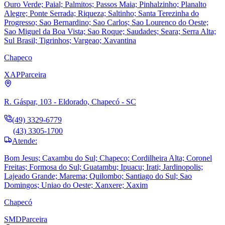
Ouro Verde; Paial; Palmitos; Passos Maia; Pinhalzinho; Planalto
Alegre; Ponte Serrada; Riqueza; Saltinho; Santa Terezinha do
Progresso; Sao Bernardino; Sao Carlos; Sao Lourenco do Oeste;
Sao Miguel da Boa Vista; Sao Roque; Saudades; Seara; Serra Alta;
Sul Brasil; Tigrinhos; Vargeao; Xavantina
Chapeco
XAP
Parceira
R. Gáspar, 103 - Eldorado, Chapecó - SC
(49) 3329-6779
(43) 3305-1700
Atende:
Bom Jesus; Caxambu do Sul; Chapeco; Cordilheira Alta; Coronel
Freitas; Formosa do Sul; Guatambu; Ipuacu; Irati; Jardinopolis;
Lajeado Grande; Marema; Quilombo; Santiago do Sul; Sao
Domingos; Uniao do Oeste; Xanxere; Xaxim
Chapecó
SMD
Parceira