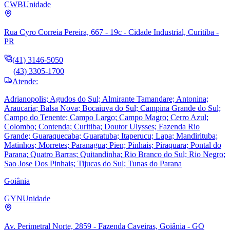
CWB
Unidade
Rua Cyro Correia Pereira, 667 - 19c - Cidade Industrial, Curitiba -
PR
(41) 3146-5050
(43) 3305-1700
Atende:
Adrianopolis; Agudos do Sul; Almirante Tamandare; Antonina;
Araucaria; Balsa Nova; Bocaiuva do Sul; Campina Grande do Sul;
Campo do Tenente; Campo Largo; Campo Magro; Cerro Azul;
Colombo; Contenda; Curitiba; Doutor Ulysses; Fazenda Rio
Grande; Guaraquecaba; Guaratuba; Itaperucu; Lapa; Mandirituba;
Matinhos; Morretes; Paranagua; Pien; Pinhais; Piraquara; Pontal do
Parana; Quatro Barras; Quitandinha; Rio Branco do Sul; Rio Negro;
Sao Jose Dos Pinhais; Tijucas do Sul; Tunas do Parana
Goiânia
GYN
Unidade
Av. Perimetral Norte, 2859 - Fazenda Caveiras, Goiânia - GO