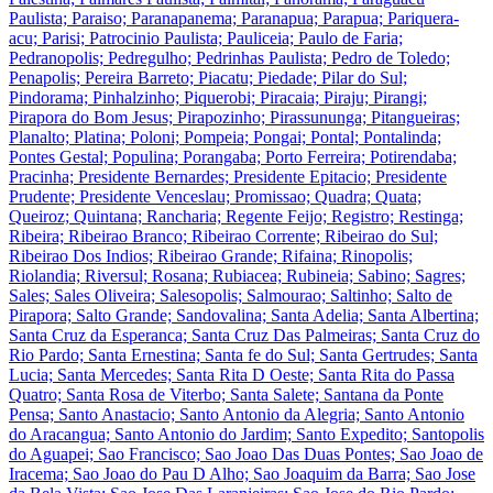
Paulista; Paraiso; Paranapanema; Paranapua; Parapua; Pariquera-
acu; Parisi; Patrocinio Paulista; Pauliceia; Paulo de Faria;
Pedranopolis; Pedregulho; Pedrinhas Paulista; Pedro de Toledo;
Penapolis; Pereira Barreto; Piacatu; Piedade; Pilar do Sul;
Pindorama; Pinhalzinho; Piquerobi; Piracaia; Piraju; Pirangi;
Pirapora do Bom Jesus; Pirapozinho; Pirassununga; Pitangueiras;
Planalto; Platina; Poloni; Pompeia; Pongai; Pontal; Pontalinda;
Pontes Gestal; Populina; Porangaba; Porto Ferreira; Potirendaba;
Pracinha; Presidente Bernardes; Presidente Epitacio; Presidente
Prudente; Presidente Venceslau; Promissao; Quadra; Quata;
Queiroz; Quintana; Rancharia; Regente Feijo; Registro; Restinga;
Ribeira; Ribeirao Branco; Ribeirao Corrente; Ribeirao do Sul;
Ribeirao Dos Indios; Ribeirao Grande; Rifaina; Rinopolis;
Riolandia; Riversul; Rosana; Rubiacea; Rubineia; Sabino; Sagres;
Sales; Sales Oliveira; Salesopolis; Salmourao; Saltinho; Salto de
Pirapora; Salto Grande; Sandovalina; Santa Adelia; Santa Albertina;
Santa Cruz da Esperanca; Santa Cruz Das Palmeiras; Santa Cruz do
Rio Pardo; Santa Ernestina; Santa fe do Sul; Santa Gertrudes; Santa
Lucia; Santa Mercedes; Santa Rita D Oeste; Santa Rita do Passa
Quatro; Santa Rosa de Viterbo; Santa Salete; Santana da Ponte
Pensa; Santo Anastacio; Santo Antonio da Alegria; Santo Antonio
do Aracangua; Santo Antonio do Jardim; Santo Expedito; Santopolis
do Aguapei; Sao Francisco; Sao Joao Das Duas Pontes; Sao Joao de
Iracema; Sao Joao do Pau D Alho; Sao Joaquim da Barra; Sao Jose