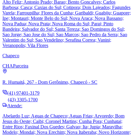
Alto Feliz; Antonio Prado; Barao; Bento Goncalves; Carlos
Barbosa; Casca; Caxias do Sul; Cotipora; Dois Lajeados; Fagundes
Varela; Farroupilha; Flores da Cunha; Garibaldi; Guabiju; Guapore;
Ipe; Montauri; Monte Belo do Sul; Nova Araca; Nova Bassano;
Nova Padua; Nova Prata; Nova Roma do Sul; Parai; Pinto
Bandeira; Salvador do Sul; Santa Tereza; Sao Domingos do Sul;
Sao Jorge; Sao Jose do Sul; Sao Marcos; Sao Pedro da Serra; Sao
Valentim do Sul; Sao Vendelino; Serafina Correa; Vanini;
Veranopolis; Vila Flores
Chapeco
CHA
Parceira
R. Humaitá, 267 - Dom Gerônimo, Chapecó - SC
(41) 97401-3179
(43) 3305-1700
Atende:
Abelardo Luz; Aguas de Chapeco; Aguas Frias; Arvoredo; Bom
Jesus do Oeste; Caibi; Coronel Martins; Cunha Pora; Cunhatai;
Entre Rios; Faxinal Dos Guedes; Galvao; Ita; Jupia; Maravilha;
Modelo; Mondai; Nova Erechim; Nova Itaberaba; Novo Horizonte;