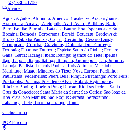
(43) 3305-1700
Atende:
Aguai; Agudos; Aluminio; Americo Brasiliense; Aracariguama;
Araraquara; Arealva; Areiopolis; Avai; Avare; Balbinos; Bariri;
Barra Bonita; Barrinha; Batatais; Bauru; Boa Esperanca do Sul;
Bocaina; Boraceia; Borborema; Borebi; Botucatu; Brodowski;
Brotas; Cabralia Paulista; Cajuru; Cerquilho; Cesario Lange;
Charqueada; Conchal; Cravinhos; Dobrada; Dois Corregos;
Dourado; Duartina; Dumont; Espirito Santo do Pinhal; Fernao;
Galia; Garca; Iacanga; Ibate; Ibitinga; Igaracu do Tiete; Ipeuna;
Itaju; Itapolis; Itapui; Itatinga; Itirapina; Jardinopolis; Jau; Jumirim;
Laranjal Paulista; Lencois Paulista; Luis Antonio; Macatuba;
Mairinque; Matao; Mineiros do Tiete; Nova Europa; Pardinho;
Paulistania; Pederneiras; Pedra Bela; Pirajui; Piratininga; Porto Feliz;
Pradopolis; Pratania; Presidente Alves; Rafard; Reginopolis;
Ribeirao Bonito; Ribeirao Preto; Rincao; Rio Das Pedras; Santa
Cruz da Conceicao; Santa Maria da Serra; Sao Carlos; Sao Joao da
Boa Vista; Sao Manuel; Sao Roque; Serrana; Sertaozinho;
Tabatinga; Tiete; Torrinha; Trabiju; Tuiuti
Cachoeirinha
POA
Parceira