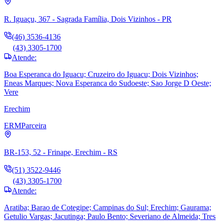
R. Iguaçu, 367 - Sagrada Família, Dois Vizinhos - PR
(46) 3536-4136
(43) 3305-1700
Atende:
Boa Esperanca do Iguacu; Cruzeiro do Iguacu; Dois Vizinhos;
Eneas Marques; Nova Esperanca do Sudoeste; Sao Jorge D Oeste;
Vere
Erechim
ERM
Parceira
BR-153, 52 - Frinape, Erechim - RS
(51) 3522-9446
(43) 3305-1700
Atende:
Aratiba; Barao de Cotegipe; Campinas do Sul; Erechim; Gaurama;
Getulio Vargas; Jacutinga; Paulo Bento; Severiano de Almeida; Tres