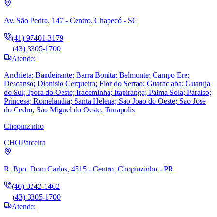
Av. São Pedro, 147 - Centro, Chapecó - SC
(41) 97401-3179
(43) 3305-1700
Atende:
Anchieta; Bandeirante; Barra Bonita; Belmonte; Campo Ere;
Descanso; Dionisio Cerqueira; Flor do Sertao; Guaraciaba; Guaruja
do Sul; Ipora do Oeste; Iraceminha; Itapiranga; Palma Sola; Paraiso;
Princesa; Romelandia; Santa Helena; Sao Joao do Oeste; Sao Jose
do Cedro; Sao Miguel do Oeste; Tunapolis
Chopinzinho
CHO
Parceira
R. Bpo. Dom Carlos, 4515 - Centro, Chopinzinho - PR
(46) 3242-1462
(43) 3305-1700
Atende: