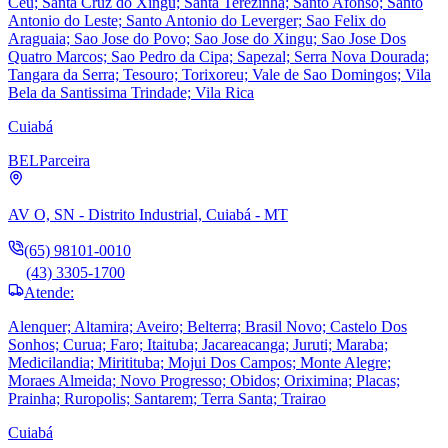
Ceu; Santa Cruz do Xingu; Santa Terezinha; Santo Afonso; Santo
Antonio do Leste; Santo Antonio do Leverger; Sao Felix do
Araguaia; Sao Jose do Povo; Sao Jose do Xingu; Sao Jose Dos
Quatro Marcos; Sao Pedro da Cipa; Sapezal; Serra Nova Dourada;
Tangara da Serra; Tesouro; Torixoreu; Vale de Sao Domingos; Vila
Bela da Santissima Trindade; Vila Rica
Cuiabá
BEL
Parceira
AV O, SN - Distrito Industrial, Cuiabá - MT
(65) 98101-0010
(43) 3305-1700
Atende:
Alenquer; Altamira; Aveiro; Belterra; Brasil Novo; Castelo Dos
Sonhos; Curua; Faro; Itaituba; Jacareacanga; Juruti; Maraba;
Medicilandia; Miritituba; Mojui Dos Campos; Monte Alegre;
Moraes Almeida; Novo Progresso; Obidos; Oriximina; Placas;
Prainha; Ruropolis; Santarem; Terra Santa; Trairao
Cuiabá