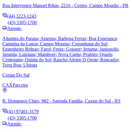
Rua Interventor Manoel Ribas, 2216 - Centro, Campo Mourão - PR
(44) 3223-1243
(43) 3305-1700
Atende:
Altamira do Parana; Araruna; Barbosa Ferraz; Boa Esperanca;
Campina da Lagoa; Campo Mourao; Corumbatai do Sul;
Engenheiro Beltrao; Farol; Fenix; Goioere; Iretama; Janiopolis;
Juranda; Luiziana; Mambore; Nova Cantu; Peabiru; Quarto
Centenario; Quinta do Sol; Rancho Alegre D Oeste; Roncador;
Terra Boa; Ubirata
Caxias Do Sul
CAX
Parceira
R. Domingos Chies, 982 - Sagrada Família, Caxias do Sul - RS
(41) 97401-3179
(43) 3305-1700
Atende: