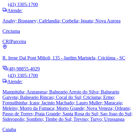
(43) 3305-1700
Atende:
Anahy; Braganey; Cafelandia; Corbelia; Iguatu; Nova Aurora
Criciuma
CRI
Parceira
R. Irene Dal Pont Milioli, 135 - Jardim Maristela, Criciúma - SC
(48) 98855-4029
(43) 3305-1700
Atende:
Mampituba; Ararangua; Balneario Arroio do Silva; Balneario
Gaivota; Balneario Rincao; Cocal do Sul; Criciuma; Ermo;
Forquilhinha; Icara; Jacinto Machado; Lauro Muller; Maracaja;
Meleiro; Morro da Fumaca; Morro Grande; Nova Veneza; Orleans;
Passo de Torres; Praia Grande; Santa Rosa do Sul; Sao Joao do Sul;
Sideropolis; Sombrio; Timbe do Sul; Treviso; Turvo; Urussanga
Cuiaba