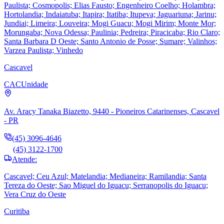
Paulista; Cosmopolis; Elias Fausto; Engenheiro Coelho; Holambra;
Hortolandia; Indaiatuba; Itapira; Itatiba; Itupeva; Jaguariuna; Jarinu;
Jundiai; Limeira; Louveira; Mogi Guacu; Mogi Mirim; Monte Mor;
Morungaba; Nova Odessa; Paulinia; Pedreira; Piracicaba; Rio Claro;
Santa Barbara D Oeste; Santo Antonio de Posse; Sumare; Valinhos;
Varzea Paulista; Vinhedo
Cascavel
CAC
Unidade
Av. Aracy Tanaka Biazetto, 9440 - Pioneiros Catarinenses, Cascavel
- PR
(45) 3096-4646
(45) 3122-1700
Atende:
Cascavel; Ceu Azul; Matelandia; Medianeira; Ramilandia; Santa
Tereza do Oeste; Sao Miguel do Iguacu; Serranopolis do Iguacu;
Vera Cruz do Oeste
Curitiba