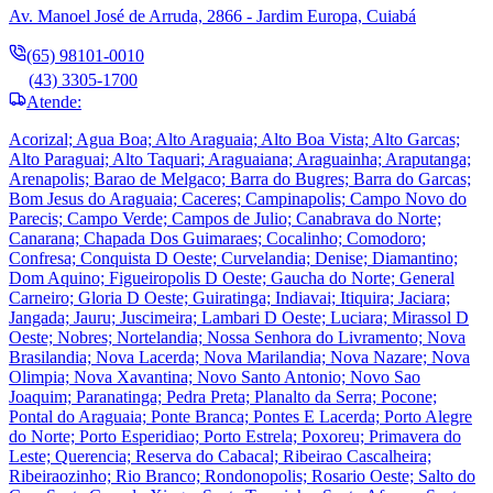
Av. Manoel José de Arruda, 2866 - Jardim Europa, Cuiabá
(65) 98101-0010
(43) 3305-1700
Atende:
Acorizal; Agua Boa; Alto Araguaia; Alto Boa Vista; Alto Garcas;
Alto Paraguai; Alto Taquari; Araguaiana; Araguainha; Araputanga;
Arenapolis; Barao de Melgaco; Barra do Bugres; Barra do Garcas;
Bom Jesus do Araguaia; Caceres; Campinapolis; Campo Novo do
Parecis; Campo Verde; Campos de Julio; Canabrava do Norte;
Canarana; Chapada Dos Guimaraes; Cocalinho; Comodoro;
Confresa; Conquista D Oeste; Curvelandia; Denise; Diamantino;
Dom Aquino; Figueiropolis D Oeste; Gaucha do Norte; General
Carneiro; Gloria D Oeste; Guiratinga; Indiavai; Itiquira; Jaciara;
Jangada; Jauru; Juscimeira; Lambari D Oeste; Luciara; Mirassol D
Oeste; Nobres; Nortelandia; Nossa Senhora do Livramento; Nova
Brasilandia; Nova Lacerda; Nova Marilandia; Nova Nazare; Nova
Olimpia; Nova Xavantina; Novo Santo Antonio; Novo Sao
Joaquim; Paranatinga; Pedra Preta; Planalto da Serra; Pocone;
Pontal do Araguaia; Ponte Branca; Pontes E Lacerda; Porto Alegre
do Norte; Porto Esperidiao; Porto Estrela; Poxoreu; Primavera do
Leste; Querencia; Reserva do Cabacal; Ribeirao Cascalheira;
Ribeiraozinho; Rio Branco; Rondonopolis; Rosario Oeste; Salto do