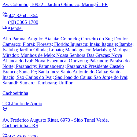
Av. Colombo, 10922 - Jardim Olímpico, Maringá - PR
(44) 3264-1364
(43) 3305-1700
Atende:
Alto Parana; Angulo; Atalaia; Colorado; Cruzeiro do Sul; Doutor
Camargo; Florai; Floresta; Florida; Iguaracu; Inaja; Itaguaje; Itambe;
Ivatuba; Jardim Olinda; Lobato; Mandaguacu; Marialva; Maringa;
Mirador; Munhoz de Melo; Nossa Senhora Das Gracas; Nova
Alianca do Ivai; Nova Esperanca; Ourizona; Paicandu; Paraiso do
Norte; Paranacity; Paranapoema; Paranavai; Presidente Castelo
Branco; Santa Fe; Santa Ines; Santo Antonio do Caiua; Santo
Inacio; Sao Carlos do Ivai; Sao Joao do Caiua; Sao Jorge do Ivai;
Sarandi; Sumare; Tamboara; Uniflor
Cachoeirinha
TCL
Ponto de Apoio
Av. Frederico Augusto Ritter, 6970 - Sítio Tunel Verde,
Cachoeirinha - RS
(43) 3305-1700