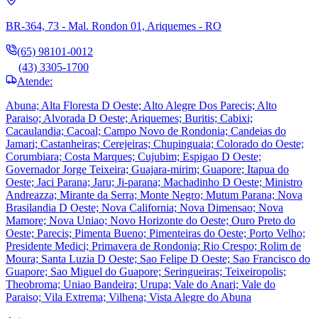
BR-364, 73 - Mal. Rondon 01, Ariquemes - RO
(65) 98101-0012
(43) 3305-1700
Atende:
Abuna; Alta Floresta D Oeste; Alto Alegre Dos Parecis; Alto
Paraiso; Alvorada D Oeste; Ariquemes; Buritis; Cabixi;
Cacaulandia; Cacoal; Campo Novo de Rondonia; Candeias do
Jamari; Castanheiras; Cerejeiras; Chupinguaia; Colorado do Oeste;
Corumbiara; Costa Marques; Cujubim; Espigao D Oeste;
Governador Jorge Teixeira; Guajara-mirim; Guapore; Itapua do
Oeste; Jaci Parana; Jaru; Ji-parana; Machadinho D Oeste; Ministro
Andreazza; Mirante da Serra; Monte Negro; Mutum Parana; Nova
Brasilandia D Oeste; Nova California; Nova Dimensao; Nova
Mamore; Nova Uniao; Novo Horizonte do Oeste; Ouro Preto do
Oeste; Parecis; Pimenta Bueno; Pimenteiras do Oeste; Porto Velho;
Presidente Medici; Primavera de Rondonia; Rio Crespo; Rolim de
Moura; Santa Luzia D Oeste; Sao Felipe D Oeste; Sao Francisco do
Guapore; Sao Miguel do Guapore; Seringueiras; Teixeiropolis;
Theobroma; Uniao Bandeira; Urupa; Vale do Anari; Vale do
Paraiso; Vila Extrema; Vilhena; Vista Alegre do Abuna