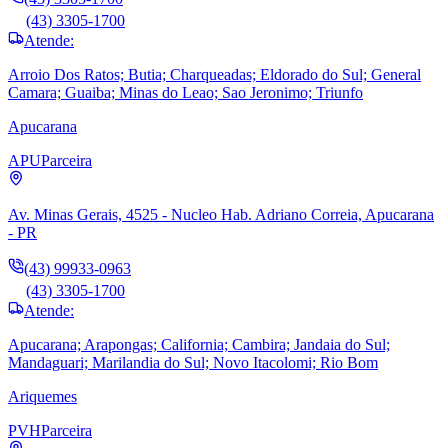
(43) 3305-1700
Atende:
Arroio Dos Ratos; Butia; Charqueadas; Eldorado do Sul; General
Camara; Guaiba; Minas do Leao; Sao Jeronimo; Triunfo
Apucarana
APU
Parceira
Av. Minas Gerais, 4525 - Nucleo Hab. Adriano Correia, Apucarana
- PR
(43) 99933-0963
(43) 3305-1700
Atende:
Apucarana; Arapongas; California; Cambira; Jandaia do Sul;
Mandaguari; Marilandia do Sul; Novo Itacolomi; Rio Bom
Ariquemes
PVH
Parceira