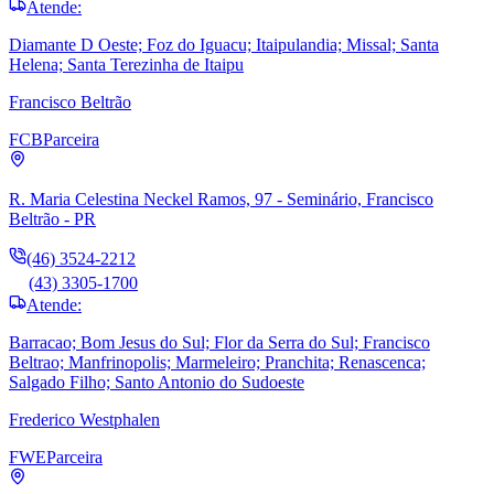
Atende:
Diamante D Oeste; Foz do Iguacu; Itaipulandia; Missal; Santa
Helena; Santa Terezinha de Itaipu
Francisco Beltrão
FCB
Parceira
R. Maria Celestina Neckel Ramos, 97 - Seminário, Francisco
Beltrão - PR
(46) 3524-2212
(43) 3305-1700
Atende:
Barracao; Bom Jesus do Sul; Flor da Serra do Sul; Francisco
Beltrao; Manfrinopolis; Marmeleiro; Pranchita; Renascenca;
Salgado Filho; Santo Antonio do Sudoeste
Frederico Westphalen
FWE
Parceira