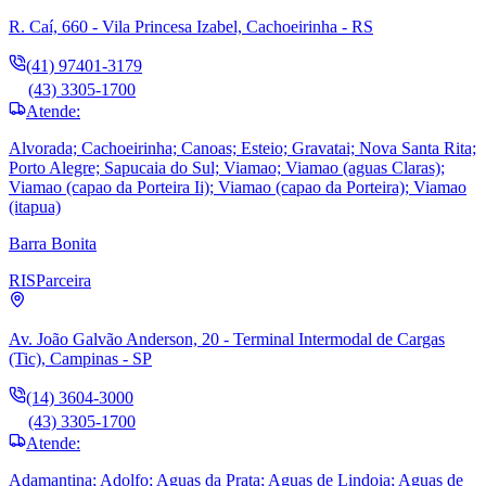
R. Caí, 660 - Vila Princesa Izabel, Cachoeirinha - RS
(41) 97401-3179
(43) 3305-1700
Atende:
Alvorada; Cachoeirinha; Canoas; Esteio; Gravatai; Nova Santa Rita;
Porto Alegre; Sapucaia do Sul; Viamao; Viamao (aguas Claras);
Viamao (capao da Porteira Ii); Viamao (capao da Porteira); Viamao
(itapua)
Barra Bonita
RIS
Parceira
Av. João Galvão Anderson, 20 - Terminal Intermodal de Cargas
(Tic), Campinas - SP
(14) 3604-3000
(43) 3305-1700
Atende:
Adamantina; Adolfo; Aguas da Prata; Aguas de Lindoia; Aguas de