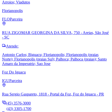
Arroios; Viadutos
Florianopolis
FLO
Parceira
RUA ZIGOMAR GEORGINA DA SILVA, 750 - Areias, São José
- SC
Atende:
Antonio Carlos; Biguacu; Florianopolis; Florianopolis (praias
Norte); Florianopolis (praias Sul); Palhoca; Palhoca (praias); Santo
Amaro da Imperatriz; Sao Jose
Foz Do Iguaçu
IGU
Parceira
Rua Sergio Gaspareto, 1818 - Portal da Foz, Foz do Iguaçu - PR
(45) 3576-3000
(43) 3305-1700