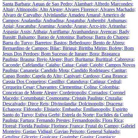
Santa Barbara; Aguas de Sao Pedro; Alambari; Alfredo Marcondes;
Altair; Altinopolis; Alto Alegre; Alvares Florence; Alvares Machado;
Alvaro de Carvalho; Alvinlandia; Amadeu Amaral; Americo de
Campos; Analandia; Andradina; Angatuba; Anhembi; Anhumas;
Apiai; Aracatuba; Aramina; Arandu; Araras; Arco-iris; Ariranha;
Aspasia; Assis; Atibaia; Auriflama; Avanhandava; Avencas; Bady
Bassitt; Balsamo; Barao de Antonina; Barbosa; Barra do Chapeu;
Barra do Turvo; Barretos; Bastos; Bebedouro; Bento de Abreu;
Bernardino de Campos; Bilac; Birigui; Biritiba Mirim; Bofete; Bom
Jesus Dos Perdoes; Bom Sucesso de Itarare; Bora; Braganca
Paulista; Brauna; Brejo Alegre; Buri; Buritama; Buritizal; Cabreuva;
Caconde; Cafelandia; Caiabu; Caiua; Cajati; Cajobi; Campos Novos
Paulista; Cananeia; Candido Mota; Candido Rodrigues; Canitar;
Capao Bonito; Capela do Alto; Capivari; Cardoso; Casa Branca;
Cassia Dos Coqueiros; Castilho; Catanduva; Catigua; Cedral;
Cerqueira Cesar; Chavantes; Clementina; Colina; Colombia;
Conceicao de Monte Alegre; Cordeiropolis; Coroados; Coronel
Macedo; Corumbatai; Cosmorama; Cristais Paulista; Cruzalia;
Descalvado; Dirce Reis; Divinolandia; Dolcinopolis; Dracena;
Echapora; Eldorado; Elisiario; Embauba; Emilianopolis; Espirito
Santo do Turvo; Estiva Gerbi; Estrela do Norte; Euclides da Cunha
Paulista; Fartura; Fernando Prestes; Fernandopolis; Flora Rica;
Floreal; Florida Paulista; Florinea; Franca; Frutal do Campo; Gabriel
Monteiro; Gastao Vidigal; Gaviao Peixoto; General Salgado;
Getulina; Glicerio; Guaicara; Guaimbe; Guaira; Guapiacu;