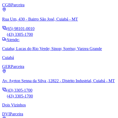
CGB
Parceira
Rua Um, 430 - Bairro São José, Cuiabá - MT
(65) 98101-0010
(43) 3305-1700
Atende:
Cuiaba; Lucas do Rio Verde; Sinop; Sorriso; Varzea Grande
Cuiabá
GER
Parceira
Av. Ayrton Senna da Silva ,12822 - Distrito Industrial, Cuiabá - MT
(43) 3305-1700
(43) 3305-1700
Dois Vizinhos
DVI
Parceira