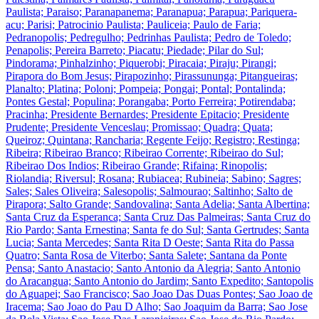
Paulista; Paraiso; Paranapanema; Paranapua; Parapua; Pariquera-
acu; Parisi; Patrocinio Paulista; Pauliceia; Paulo de Faria;
Pedranopolis; Pedregulho; Pedrinhas Paulista; Pedro de Toledo;
Penapolis; Pereira Barreto; Piacatu; Piedade; Pilar do Sul;
Pindorama; Pinhalzinho; Piquerobi; Piracaia; Piraju; Pirangi;
Pirapora do Bom Jesus; Pirapozinho; Pirassununga; Pitangueiras;
Planalto; Platina; Poloni; Pompeia; Pongai; Pontal; Pontalinda;
Pontes Gestal; Populina; Porangaba; Porto Ferreira; Potirendaba;
Pracinha; Presidente Bernardes; Presidente Epitacio; Presidente
Prudente; Presidente Venceslau; Promissao; Quadra; Quata;
Queiroz; Quintana; Rancharia; Regente Feijo; Registro; Restinga;
Ribeira; Ribeirao Branco; Ribeirao Corrente; Ribeirao do Sul;
Ribeirao Dos Indios; Ribeirao Grande; Rifaina; Rinopolis;
Riolandia; Riversul; Rosana; Rubiacea; Rubineia; Sabino; Sagres;
Sales; Sales Oliveira; Salesopolis; Salmourao; Saltinho; Salto de
Pirapora; Salto Grande; Sandovalina; Santa Adelia; Santa Albertina;
Santa Cruz da Esperanca; Santa Cruz Das Palmeiras; Santa Cruz do
Rio Pardo; Santa Ernestina; Santa fe do Sul; Santa Gertrudes; Santa
Lucia; Santa Mercedes; Santa Rita D Oeste; Santa Rita do Passa
Quatro; Santa Rosa de Viterbo; Santa Salete; Santana da Ponte
Pensa; Santo Anastacio; Santo Antonio da Alegria; Santo Antonio
do Aracangua; Santo Antonio do Jardim; Santo Expedito; Santopolis
do Aguapei; Sao Francisco; Sao Joao Das Duas Pontes; Sao Joao de
Iracema; Sao Joao do Pau D Alho; Sao Joaquim da Barra; Sao Jose