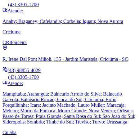
(43) 3305-1700
Atende:
Anahy; Braganey; Cafelandia; Corbelia; Iguatu; Nova Aurora
Criciuma
CRI
Parceira
R. Irene Dal Pont Milioli, 135 - Jardim Maristela, Criciúma - SC
(48) 98855-4029
(43) 3305-1700
Atende:
Mampituba; Ararangua; Balneario Arroio do Silva; Balneario
Gaivota; Balneario Rincao; Cocal do Sul; Criciuma; Ermo;
Forquilhinha; Icara; Jacinto Machado; Lauro Muller; Maracaja;
Meleiro; Morro da Fumaca; Morro Grande; Nova Veneza; Orleans;
Passo de Torres; Praia Grande; Santa Rosa do Sul; Sao Joao do Sul;
Sideropolis; Sombrio; Timbe do Sul; Treviso; Turvo; Urussanga
Cuiaba