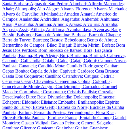
Santa Barbara; Aguas de Sao Pedro; Alambari; Alfredo Marcondes;
Altair; Altinopolis; Alto Alegre; Alvares Florence; Alvares Machado;
Alvaro de Carvalho; Alvinlandia; Amadeu Amaral; Americo de
Campos; Analandia; Andradina; Angatuba; Anhembi; Anhumas;
Apiai; Aracatuba; Aramina; Arandu; Araras; Arco-iris; Ariranha;
Aspasia; Assis; Atibaia; Auriflama; Avanhandava; Avencas; Bady
Bassitt; Balsamo; Barao de Antonina; Barbosa; Barra do Chapeu;
Barra do Turvo; Barretos; Bastos; Bebedouro; Bento de Abreu;
Bernardino de Campos; Bilac; Birigui; Biritiba Mirim; Bofete; Bom
Jesus Dos Perdoes; Bom Sucesso de Itarare; Bora; Braganca
Paulista; Brauna; Brejo Alegre; Buri; Buritama; Buritizal; Cabreuva;
Caconde; Cafelandia; Caiabu; Caiua; Cajati; Cajobi; Campos Novos
Paulista; Cananeia; Candido Mota; Candido Rodrigues; Canitar;
Capao Bonito; Capela do Alto; Capivari; Cardoso; Casa Branca;
Cassia Dos Coqueiros; Castilho; Catanduva; Catigua; Cedral;
Cerqueira Cesar; Chavantes; Clementina; Colina; Colombia;
Conceicao de Monte Alegre; Cordeiropolis; Coroados; Coronel
Macedo; Corumbatai; Cosmorama; Cristais Paulista; Cruzalia;
Descalvado; Dirce Reis; Divinolandia; Dolcinopolis; Dracena;
Echapora; Eldorado; Elisiario; Embauba; Emilianopolis; Espirito
Santo do Turvo; Estiva Gerbi; Estrela do Norte; Euclides da Cunha
Paulista; Fartura; Fernando Prestes; Fernandopolis; Flora Rica;
Floreal; Florida Paulista; Florinea; Franca; Frutal do Campo; Gabriel
Monteiro; Gastao Vidigal; Gaviao Peixoto; General Salgado;
Getulina; Glicerio; Guaicara; Guaimbe; Guaira; Guapiacu;