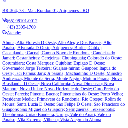
BR-364, 73 - Mal. Rondon 01, Ariquemes - RO
(65) 98101-0012
(43) 3305-1700
Atende:
Abuna; Alta Floresta D Oeste; Alto Alegre Dos Parecis; Alto
Paraiso; Alvorada D Oeste; Ariquemes; Buritis; Cabixi;
Cacaulandia; Cacoal; Campo Novo de Rondonia; Candeias do
Jamari; Castanheiras; Cerejeiras; Chupinguaia; Colorado do Oeste;
Corumbiara; Costa Marques; Cujubim; Espigao D Oeste;
Governador Jorge Teixeira; Guajara-mirim; Guapore; Itapua do
Oeste; Jaci Parana; Jaru; Ji-parana; Machadinho D Oeste; Ministro
Andreazza; Mirante da Serra; Monte Negro; Mutum Parana; Nova
Brasilandia D Oeste; Nova California; Nova Dimensao; Nova
Mamore; Nova Uniao; Novo Horizonte do Oeste; Ouro Preto do
Oeste; Parecis; Pimenta Bueno; Pimenteiras do Oeste; Porto Velho;
Presidente Medici; Primavera de Rondonia; Rio Crespo; Rolim de
Moura; Santa Luzia D Oeste; Sao Felipe D Oeste; Sao Francisco do
Guapore; Sao Miguel do Guapore; Seringueiras; Teixeiropolis;
Theobroma; Uniao Bandeira; Urupa; Vale do Anari; Vale do
Paraiso; Vila Extrema; Vilhena; Vista Alegre do Abuna