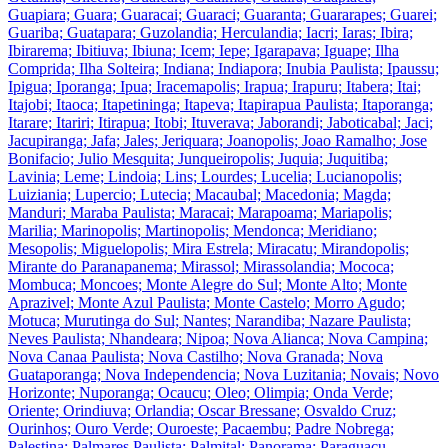
Guapiara; Guara; Guaracai; Guaraci; Guaranta; Guararapes; Guarei;
Guariba; Guatapara; Guzolandia; Herculandia; Iacri; Iaras; Ibira;
Ibirarema; Ibitiuva; Ibiuna; Icem; Iepe; Igarapava; Iguape; Ilha
Comprida; Ilha Solteira; Indiana; Indiapora; Inubia Paulista; Ipaussu;
Ipigua; Iporanga; Ipua; Iracemapolis; Irapua; Irapuru; Itabera; Itai;
Itajobi; Itaoca; Itapetininga; Itapeva; Itapirapua Paulista; Itaporanga;
Itarare; Itariri; Itirapua; Itobi; Ituverava; Jaborandi; Jaboticabal; Jaci;
Jacupiranga; Jafa; Jales; Jeriquara; Joanopolis; Joao Ramalho; Jose
Bonifacio; Julio Mesquita; Junqueiropolis; Juquia; Juquitiba;
Lavinia; Leme; Lindoia; Lins; Lourdes; Lucelia; Lucianopolis;
Luiziania; Lupercio; Lutecia; Macaubal; Macedonia; Magda;
Manduri; Maraba Paulista; Maracai; Marapoama; Mariapolis;
Marilia; Marinopolis; Martinopolis; Mendonca; Meridiano;
Mesopolis; Miguelopolis; Mira Estrela; Miracatu; Mirandopolis;
Mirante do Paranapanema; Mirassol; Mirassolandia; Mococa;
Mombuca; Moncoes; Monte Alegre do Sul; Monte Alto; Monte
Aprazivel; Monte Azul Paulista; Monte Castelo; Morro Agudo;
Motuca; Murutinga do Sul; Nantes; Narandiba; Nazare Paulista;
Neves Paulista; Nhandeara; Nipoa; Nova Alianca; Nova Campina;
Nova Canaa Paulista; Nova Castilho; Nova Granada; Nova
Guataporanga; Nova Independencia; Nova Luzitania; Novais; Novo
Horizonte; Nuporanga; Ocaucu; Oleo; Olimpia; Onda Verde;
Oriente; Orindiuva; Orlandia; Oscar Bressane; Osvaldo Cruz;
Ourinhos; Ouro Verde; Ouroeste; Pacaembu; Padre Nobrega;
Palestina; Palmares Paulista; Palmital; Panorama; Paraguacu