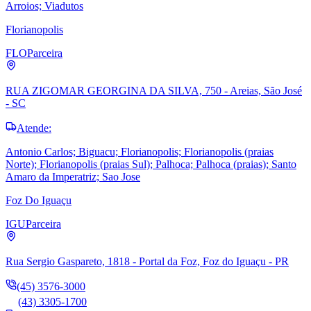
Arroios; Viadutos
Florianopolis
FLO
Parceira
RUA ZIGOMAR GEORGINA DA SILVA, 750 - Areias, São José
- SC
Atende:
Antonio Carlos; Biguacu; Florianopolis; Florianopolis (praias
Norte); Florianopolis (praias Sul); Palhoca; Palhoca (praias); Santo
Amaro da Imperatriz; Sao Jose
Foz Do Iguaçu
IGU
Parceira
Rua Sergio Gaspareto, 1818 - Portal da Foz, Foz do Iguaçu - PR
(45) 3576-3000
(43) 3305-1700