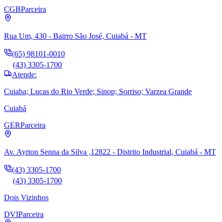
CGB
Parceira
Rua Um, 430 - Bairro São José, Cuiabá - MT
(65) 98101-0010
(43) 3305-1700
Atende:
Cuiaba; Lucas do Rio Verde; Sinop; Sorriso; Varzea Grande
Cuiabá
GER
Parceira
Av. Ayrton Senna da Silva ,12822 - Distrito Industrial, Cuiabá - MT
(43) 3305-1700
(43) 3305-1700
Dois Vizinhos
DVI
Parceira