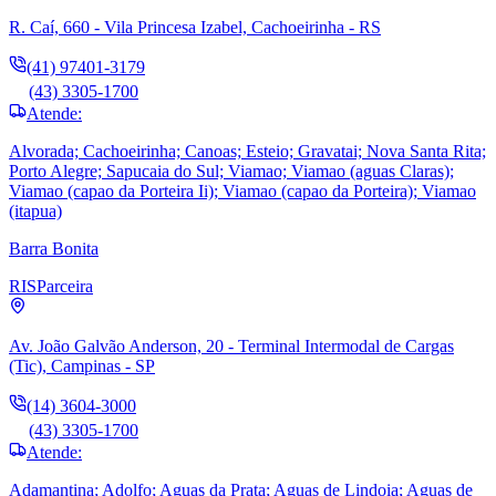
R. Caí, 660 - Vila Princesa Izabel, Cachoeirinha - RS
(41) 97401-3179
(43) 3305-1700
Atende:
Alvorada; Cachoeirinha; Canoas; Esteio; Gravatai; Nova Santa Rita;
Porto Alegre; Sapucaia do Sul; Viamao; Viamao (aguas Claras);
Viamao (capao da Porteira Ii); Viamao (capao da Porteira); Viamao
(itapua)
Barra Bonita
RIS
Parceira
Av. João Galvão Anderson, 20 - Terminal Intermodal de Cargas
(Tic), Campinas - SP
(14) 3604-3000
(43) 3305-1700
Atende:
Adamantina; Adolfo; Aguas da Prata; Aguas de Lindoia; Aguas de