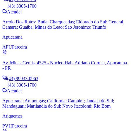
(43) 3305-1700
Atende:
Arroio Dos Ratos; Butia; Charqueadas; Eldorado do Sul; General
Camara; Guaiba; Minas do Leao; Sao Jeronimo; Triunfo
Apucarana
APU
Parceira
Av. Minas Gerais, 4525 - Nucleo Hab. Adriano Correia, Apucarana
- PR
(43) 99933-0963
(43) 3305-1700
Atende:
Apucarana; Arapongas; California; Cambira; Jandaia do Sul;
Mandaguari; Marilandia do Sul; Novo Itacolomi; Rio Bom
Ariquemes
PVH
Parceira