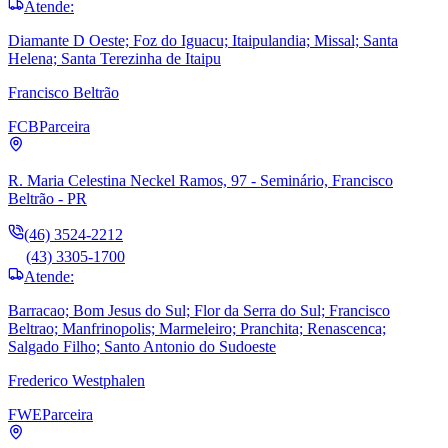
Atende:
Diamante D Oeste; Foz do Iguacu; Itaipulandia; Missal; Santa
Helena; Santa Terezinha de Itaipu
Francisco Beltrão
FCB
Parceira
R. Maria Celestina Neckel Ramos, 97 - Seminário, Francisco
Beltrão - PR
(46) 3524-2212
(43) 3305-1700
Atende:
Barracao; Bom Jesus do Sul; Flor da Serra do Sul; Francisco
Beltrao; Manfrinopolis; Marmeleiro; Pranchita; Renascenca;
Salgado Filho; Santo Antonio do Sudoeste
Frederico Westphalen
FWE
Parceira