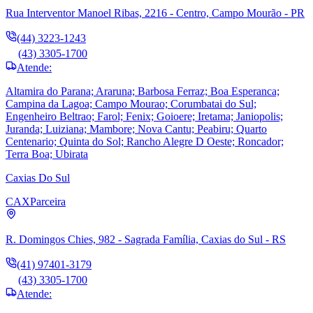
Rua Interventor Manoel Ribas, 2216 - Centro, Campo Mourão - PR
(44) 3223-1243
(43) 3305-1700
Atende:
Altamira do Parana; Araruna; Barbosa Ferraz; Boa Esperanca;
Campina da Lagoa; Campo Mourao; Corumbatai do Sul;
Engenheiro Beltrao; Farol; Fenix; Goioere; Iretama; Janiopolis;
Juranda; Luiziana; Mambore; Nova Cantu; Peabiru; Quarto
Centenario; Quinta do Sol; Rancho Alegre D Oeste; Roncador;
Terra Boa; Ubirata
Caxias Do Sul
CAX
Parceira
R. Domingos Chies, 982 - Sagrada Família, Caxias do Sul - RS
(41) 97401-3179
(43) 3305-1700
Atende: