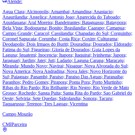
Atende:
Agua Clara; Alcinopolis; Amambai; Amandina; Anastacio;
Anaurilandia; Angelica; Antonio Joao; Aparecida do Taboado;
Aquidauana; Aral Moreira; Bandeirantes; Bataguassu; Bataypora;
Bela Vista; Bodoquena; Bonito; Brasilandia; Caarapo; Camapua;
Campo Grande; Caracol; Cassilandia; Chapadao do Sul; Corguinho;
Coronel Sapucaia; Corumba; Costa Rica; Coxim; Culturama;
Deodapolis; Dois Irmaos do Buriti; Douradina; Dourados; Eldorado;
Fatima do Sul; Figueirao; Gloria de Dourados; Guia Lopes da
Laguna; Iguatemi; Inocencia; Itapora; Itaquirai; Ivinhema; Japora;
Jaraguari; Jardim; Jatei; Juti; Ladario; Laguna Carapa; Maracaju;
Miranda; Mundo Novo; Navirai; Nioaque; Nova Alvorada do Sul;
Nova America; Nova Andradina; Nova Jales; Novo Horizonte do
Sul; Paiaguas; Panambi; Paraiso; Paraiso Das Aguas; Paranaiba;
Paranhos; Pedro Gomes; Pirapora; Ponta Pora; Porto Murtinho;
Ribas do Rio Pardo; Rio Brilhante; Rio Negro; Rio Verde de Mato
Grosso; Rochedo; Sanga Puita; Santa Rita do Pardo; Sao Gabriel do
Oeste; Selviria; Sete Quedas; Sidrolandia; Sonora; Tacuru;
Taquarussu; Terenos; Tres Lagoas; Vicentina
Campo Mourão
CMI
Parceira