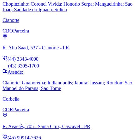
Chopinzinho; Coronel Vivida; Honorio Serpa; Mangueirinha; Sao
Joao; Saudade do Iguacu; Sulina
Cianorte
CBO
Parceira
R. Alfa Saad, 537 - Cianorte - PR
(44) 3343-4000
(43) 3305-1700
Atende:
Cianorte; Guaporema; Indianopolis; Japura; Jussara; Rondon; Sao
Manoel do Parana; Sao Tome
Corbelia
COR
Parceira
R. Avaetés, 705 - Santa Cruz, Cascavel - PR
(45) 99914-7626