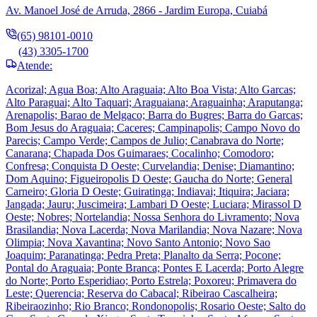
Av. Manoel José de Arruda, 2866 - Jardim Europa, Cuiabá
(65) 98101-0010
(43) 3305-1700
Atende:
Acorizal; Agua Boa; Alto Araguaia; Alto Boa Vista; Alto Garcas;
Alto Paraguai; Alto Taquari; Araguaiana; Araguainha; Araputanga;
Arenapolis; Barao de Melgaco; Barra do Bugres; Barra do Garcas;
Bom Jesus do Araguaia; Caceres; Campinapolis; Campo Novo do
Parecis; Campo Verde; Campos de Julio; Canabrava do Norte;
Canarana; Chapada Dos Guimaraes; Cocalinho; Comodoro;
Confresa; Conquista D Oeste; Curvelandia; Denise; Diamantino;
Dom Aquino; Figueiropolis D Oeste; Gaucha do Norte; General
Carneiro; Gloria D Oeste; Guiratinga; Indiavai; Itiquira; Jaciara;
Jangada; Jauru; Juscimeira; Lambari D Oeste; Luciara; Mirassol D
Oeste; Nobres; Nortelandia; Nossa Senhora do Livramento; Nova
Brasilandia; Nova Lacerda; Nova Marilandia; Nova Nazare; Nova
Olimpia; Nova Xavantina; Novo Santo Antonio; Novo Sao
Joaquim; Paranatinga; Pedra Preta; Planalto da Serra; Pocone;
Pontal do Araguaia; Ponte Branca; Pontes E Lacerda; Porto Alegre
do Norte; Porto Esperidiao; Porto Estrela; Poxoreu; Primavera do
Leste; Querencia; Reserva do Cabacal; Ribeirao Cascalheira;
Ribeiraozinho; Rio Branco; Rondonopolis; Rosario Oeste; Salto do