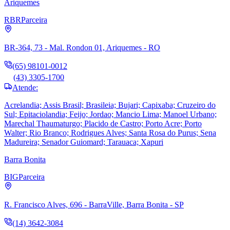
Ariquemes
RBR
Parceira
BR-364, 73 - Mal. Rondon 01, Ariquemes - RO
(65) 98101-0012
(43) 3305-1700
Atende:
Acrelandia; Assis Brasil; Brasileia; Bujari; Capixaba; Cruzeiro do
Sul; Epitaciolandia; Feijo; Jordao; Mancio Lima; Manoel Urbano;
Marechal Thaumaturgo; Placido de Castro; Porto Acre; Porto
Walter; Rio Branco; Rodrigues Alves; Santa Rosa do Purus; Sena
Madureira; Senador Guiomard; Tarauaca; Xapuri
Barra Bonita
BIG
Parceira
R. Francisco Alves, 696 - BarraVille, Barra Bonita - SP
(14) 3642-3084