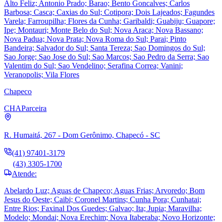
Alto Feliz; Antonio Prado; Barao; Bento Goncalves; Carlos
Barbosa; Casca; Caxias do Sul; Cotipora; Dois Lajeados; Fagundes
Varela; Farroupilha; Flores da Cunha; Garibaldi; Guabiju; Guapore;
Ipe; Montauri; Monte Belo do Sul; Nova Araca; Nova Bassano;
Nova Padua; Nova Prata; Nova Roma do Sul; Parai; Pinto
Bandeira; Salvador do Sul; Santa Tereza; Sao Domingos do Sul;
Sao Jorge; Sao Jose do Sul; Sao Marcos; Sao Pedro da Serra; Sao
Valentim do Sul; Sao Vendelino; Serafina Correa; Vanini;
Veranopolis; Vila Flores
Chapeco
CHA
Parceira
R. Humaitá, 267 - Dom Gerônimo, Chapecó - SC
(41) 97401-3179
(43) 3305-1700
Atende:
Abelardo Luz; Aguas de Chapeco; Aguas Frias; Arvoredo; Bom
Jesus do Oeste; Caibi; Coronel Martins; Cunha Pora; Cunhatai;
Entre Rios; Faxinal Dos Guedes; Galvao; Ita; Jupia; Maravilha;
Modelo; Mondai; Nova Erechim; Nova Itaberaba; Novo Horizonte;