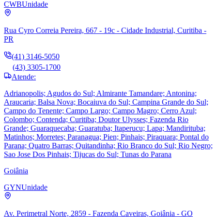
CWB
Unidade
Rua Cyro Correia Pereira, 667 - 19c - Cidade Industrial, Curitiba -
PR
(41) 3146-5050
(43) 3305-1700
Atende:
Adrianopolis; Agudos do Sul; Almirante Tamandare; Antonina;
Araucaria; Balsa Nova; Bocaiuva do Sul; Campina Grande do Sul;
Campo do Tenente; Campo Largo; Campo Magro; Cerro Azul;
Colombo; Contenda; Curitiba; Doutor Ulysses; Fazenda Rio
Grande; Guaraquecaba; Guaratuba; Itaperucu; Lapa; Mandirituba;
Matinhos; Morretes; Paranagua; Pien; Pinhais; Piraquara; Pontal do
Parana; Quatro Barras; Quitandinha; Rio Branco do Sul; Rio Negro;
Sao Jose Dos Pinhais; Tijucas do Sul; Tunas do Parana
Goiânia
GYN
Unidade
Av. Perimetral Norte, 2859 - Fazenda Caveiras, Goiânia - GO