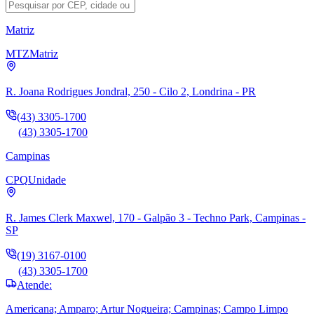
Matriz
MTZ
Matriz
R. Joana Rodrigues Jondral, 250 - Cilo 2, Londrina - PR
(43) 3305-1700
(43) 3305-1700
Campinas
CPQ
Unidade
R. James Clerk Maxwel, 170 - Galpão 3 - Techno Park, Campinas -
SP
(19) 3167-0100
(43) 3305-1700
Atende:
Americana; Amparo; Artur Nogueira; Campinas; Campo Limpo