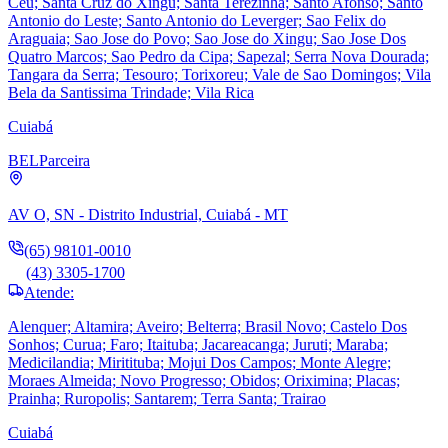
Ceu; Santa Cruz do Xingu; Santa Terezinha; Santo Afonso; Santo
Antonio do Leste; Santo Antonio do Leverger; Sao Felix do
Araguaia; Sao Jose do Povo; Sao Jose do Xingu; Sao Jose Dos
Quatro Marcos; Sao Pedro da Cipa; Sapezal; Serra Nova Dourada;
Tangara da Serra; Tesouro; Torixoreu; Vale de Sao Domingos; Vila
Bela da Santissima Trindade; Vila Rica
Cuiabá
BEL
Parceira
AV O, SN - Distrito Industrial, Cuiabá - MT
(65) 98101-0010
(43) 3305-1700
Atende:
Alenquer; Altamira; Aveiro; Belterra; Brasil Novo; Castelo Dos
Sonhos; Curua; Faro; Itaituba; Jacareacanga; Juruti; Maraba;
Medicilandia; Miritituba; Mojui Dos Campos; Monte Alegre;
Moraes Almeida; Novo Progresso; Obidos; Oriximina; Placas;
Prainha; Ruropolis; Santarem; Terra Santa; Trairao
Cuiabá