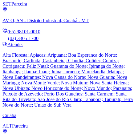
SET
Parceira
AV O, SN - Distrito Industrial, Cuiabá - MT
(65) 98101-0010
(43) 3305-1700
Atende:
Alta Floresta; Apiacas; Aripuana; Boa Esperanca do Norte;
Brasnorte; Carlinda; Castanheira; Claudia; Colider; Colniza;
Cotriguacu; Feliz Natal; Guaranta do Norte; Ipiranga do Norte;
Itanhanga; Itauba; Juara; Juina; Juruena; Marcelandia; Matupa;
Nova Bandeirantes; Nova Canaa do Norte; Nova Guarita; Nova
Maringa; Nova Monte Verde; Nova Mutum; Nova Santa Helena;
Nova Ubirata; Novo Horizonte do Norte; Novo Mundo; Paranaita;
Peixoto de Azevedo; Porto Dos Gauchos; Santa Carmem; Santa
Rita do Trivelato; Sao Jose do Rio Claro; Tabapora; Tapurah; Terra
Nova do Norte; Uniao do Sul; Vera
Cuiaba
ALT
Parceira