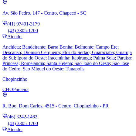
Av. São Pedro, 147 - Centro, Chapecó - SC
(41) 97401-3179
(43) 3305-1700
Atende:
Anchieta; Bandeirante; Barra Bonita; Belmonte; Campo Ere;
Descanso; Dionisio Cerqueira; Flor do Sertao; Guaraciaba; Guaruja
do Sul; Ipora do Oeste; Iraceminha; Itapiranga; Palma Sola; Paraiso;
Princesa; Romelandia; Santa Helena; Sao Joao do Oeste; Sao Jose
do Cedro; Sao Miguel do Oeste; Tunapolis
Chopinzinho
CHO
Parceira
R. Bpo. Dom Carlos, 4515 - Centro, Chopinzinho - PR
(46) 3242-1462
(43) 3305-1700
Atende: