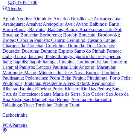
(43) 3305-1700
Atende:
Aguai; Agudos; Aluminio; Americo Brasiliense; Aracariguama;
Araraquara; Arealva; Areiopolis; Avai; Avare; Balbinos; Bariri;
Barra Bonita; Barrinha; Batatais; Bauru; Boa Esperanca do Sul;
Bocaina; Boraceia; Borborema; Borebi; Botucatu; Brodowski;
Brotas; Cabralia Paulista; Cajuru; Cerquilho; Cesario Lange;
Charqueada; Conchal; Cravinhos; Dobrada; Dois Corregos;
Dourado; Duartina; Dumont; Espirito Santo do Pinhal; Fernao;
Galia; Garca; Iacanga; Ibate; Ibitinga; Igaracu do Tiete; Ipeuna;
Itaju; Itapolis; Itapui; Itatinga; Itirapina; Jardinopolis; Jau; Jumirim;
Laranjal Paulista; Lencois Paulista; Luis Antonio; Macatuba;
Mairinque; Matao; Mineiros do Tiete; Nova Europa; Pardinho;
Paulistania; Pederneiras; Pedra Bela; Pirajui; Piratininga; Porto Feliz;
Pradopolis; Pratania; Presidente Alves; Rafard; Reginopolis;
Ribeirao Bonito; Ribeirao Preto; Rincao; Rio Das Pedras; Santa
Cruz da Conceicao; Santa Maria da Serra; Sao Carlos; Sao Joao da
Boa Vista; Sao Manuel; Sao Roque; Serrana; Sertaozinho;
Tabatinga; Tiete; Torrinha; Trabiju; Tuiuti
Cachoeirinha
POA
Parceira