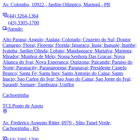
Av. Colombo, 10922 - Jardim Olímpico, Maringá - PR
(44) 3264-1364
(43) 3305-1700
Atende:
Alto Parana; Angulo; Atalaia; Colorado; Cruzeiro do Sul; Doutor
Camargo; Florai; Floresta; Florida; Iguaracu; Inaja; Itaguaje; Itambe;
Ivatuba; Jardim Olinda; Lobato; Mandaguacu; Marialva; Maringa;
Mirador; Munhoz de Melo; Nossa Senhora Das Gracas; Nova
Alianca do Ivai; Nova Esperanca; Ourizona; Paicandu; Paraiso do
Norte; Paranacity; Paranapoema; Paranavai; Presidente Castelo
Branco; Santa Fe; Santa Ines; Santo Antonio do Caiua; Santo
Inacio; Sao Carlos do Ivai; Sao Joao do Caiua; Sao Jorge do Ivai;
Sarandi; Sumare; Tamboara; Uniflor
Cachoeirinha
TCL
Ponto de Apoio
Av. Frederico Augusto Ritter, 6970 - Sítio Tunel Verde,
Cachoeirinha - RS
(43) 3305-1700