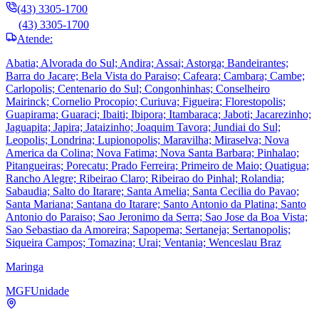
(43) 3305-1700
(43) 3305-1700
Atende:
Abatia; Alvorada do Sul; Andira; Assai; Astorga; Bandeirantes;
Barra do Jacare; Bela Vista do Paraiso; Cafeara; Cambara; Cambe;
Carlopolis; Centenario do Sul; Congonhinhas; Conselheiro
Mairinck; Cornelio Procopio; Curiuva; Figueira; Florestopolis;
Guapirama; Guaraci; Ibaiti; Ibipora; Itambaraca; Jaboti; Jacarezinho;
Jaguapita; Japira; Jataizinho; Joaquim Tavora; Jundiai do Sul;
Leopolis; Londrina; Lupionopolis; Maravilha; Miraselva; Nova
America da Colina; Nova Fatima; Nova Santa Barbara; Pinhalao;
Pitangueiras; Porecatu; Prado Ferreira; Primeiro de Maio; Quatigua;
Rancho Alegre; Ribeirao Claro; Ribeirao do Pinhal; Rolandia;
Sabaudia; Salto do Itarare; Santa Amelia; Santa Cecilia do Pavao;
Santa Mariana; Santana do Itarare; Santo Antonio da Platina; Santo
Antonio do Paraiso; Sao Jeronimo da Serra; Sao Jose da Boa Vista;
Sao Sebastiao da Amoreira; Sapopema; Sertaneja; Sertanopolis;
Siqueira Campos; Tomazina; Urai; Ventania; Wenceslau Braz
Maringa
MGF
Unidade