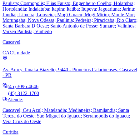
Paulista; Cosmopolis; Elias Fausto; Engenheiro Coelho; Holambra;
Hortolandia; Indaiatuba; Itapira; Itatiba; Itupeva; Jaguariuna; Jarinu;
Jundiai; Limeira; Louveira; Mogi Guacu; Mogi Mirim; Monte Mor;
Morungaba; Nova Odessa; Paulinia; Pedreira; Piracicaba; Rio Claro;
Santa Barbara D Oeste; Santo Antonio de Posse; Sumare; Valinhos;
Varzea Paulista; Vinhedo
Cascavel
CAC
Unidade
Av. Aracy Tanaka Biazetto, 9440 - Pioneiros Catarinenses, Cascavel
- PR
(45) 3096-4646
(45) 3122-1700
Atende:
Cascavel; Ceu Azul; Matelandia; Medianeira; Ramilandia; Santa
Tereza do Oeste; Sao Miguel do Iguacu; Serranopolis do Iguacu;
Vera Cruz do Oeste
Curitiba