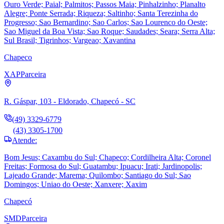
Ouro Verde; Paial; Palmitos; Passos Maia; Pinhalzinho; Planalto
Alegre; Ponte Serrada; Riqueza; Saltinho; Santa Terezinha do
Progresso; Sao Bernardino; Sao Carlos; Sao Lourenco do Oeste;
Sao Miguel da Boa Vista; Sao Roque; Saudades; Seara; Serra Alta;
Sul Brasil; Tigrinhos; Vargeao; Xavantina
Chapeco
XAP
Parceira
R. Gáspar, 103 - Eldorado, Chapecó - SC
(49) 3329-6779
(43) 3305-1700
Atende:
Bom Jesus; Caxambu do Sul; Chapeco; Cordilheira Alta; Coronel
Freitas; Formosa do Sul; Guatambu; Ipuacu; Irati; Jardinopolis;
Lajeado Grande; Marema; Quilombo; Santiago do Sul; Sao
Domingos; Uniao do Oeste; Xanxere; Xaxim
Chapecó
SMD
Parceira