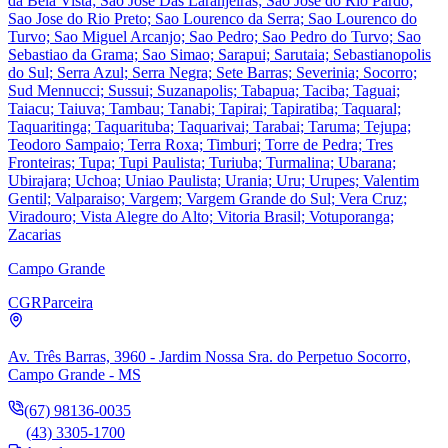
da Bela Vista; Sao Jose Das Laranjeiras; Sao Jose do Rio Pardo;
Sao Jose do Rio Preto; Sao Lourenco da Serra; Sao Lourenco do
Turvo; Sao Miguel Arcanjo; Sao Pedro; Sao Pedro do Turvo; Sao
Sebastiao da Grama; Sao Simao; Sarapui; Sarutaia; Sebastianopolis
do Sul; Serra Azul; Serra Negra; Sete Barras; Severinia; Socorro;
Sud Mennucci; Sussui; Suzanapolis; Tabapua; Taciba; Taguai;
Taiacu; Taiuva; Tambau; Tanabi; Tapirai; Tapiratiba; Taquaral;
Taquaritinga; Taquarituba; Taquarivai; Tarabai; Taruma; Tejupa;
Teodoro Sampaio; Terra Roxa; Timburi; Torre de Pedra; Tres
Fronteiras; Tupa; Tupi Paulista; Turiuba; Turmalina; Ubarana;
Ubirajara; Uchoa; Uniao Paulista; Urania; Uru; Urupes; Valentim
Gentil; Valparaiso; Vargem; Vargem Grande do Sul; Vera Cruz;
Viradouro; Vista Alegre do Alto; Vitoria Brasil; Votuporanga;
Zacarias
Campo Grande
CGR
Parceira
Av. Três Barras, 3960 - Jardim Nossa Sra. do Perpetuo Socorro,
Campo Grande - MS
(67) 98136-0035
(43) 3305-1700