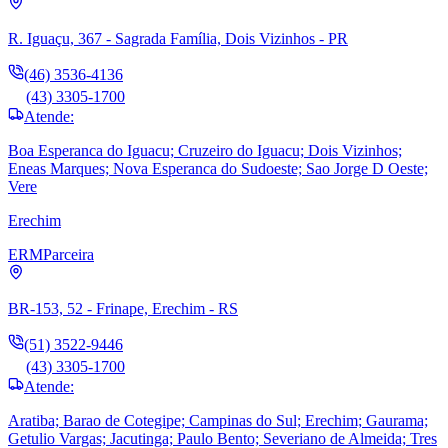
R. Iguaçu, 367 - Sagrada Família, Dois Vizinhos - PR
(46) 3536-4136
(43) 3305-1700
Atende:
Boa Esperanca do Iguacu; Cruzeiro do Iguacu; Dois Vizinhos;
Eneas Marques; Nova Esperanca do Sudoeste; Sao Jorge D Oeste;
Vere
Erechim
ERM
Parceira
BR-153, 52 - Frinape, Erechim - RS
(51) 3522-9446
(43) 3305-1700
Atende:
Aratiba; Barao de Cotegipe; Campinas do Sul; Erechim; Gaurama;
Getulio Vargas; Jacutinga; Paulo Bento; Severiano de Almeida; Tres