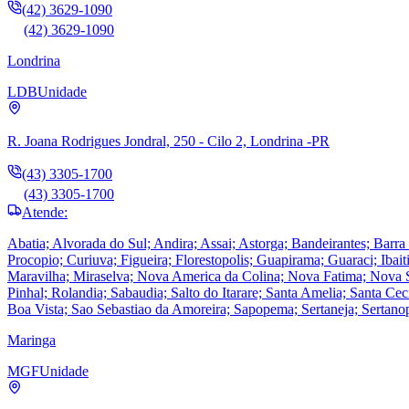
(42) 3629-1090
(42) 3629-1090
Londrina
LDB
Unidade
R. Joana Rodrigues Jondral, 250 - Cilo 2, Londrina -PR
(43) 3305-1700
(43) 3305-1700
Atende:
Abatia; Alvorada do Sul; Andira; Assai; Astorga; Bandeirantes; Barr
Procopio; Curiuva; Figueira; Florestopolis; Guapirama; Guaraci; Ibaiti
Maravilha; Miraselva; Nova America da Colina; Nova Fatima; Nova San
Pinhal; Rolandia; Sabaudia; Salto do Itarare; Santa Amelia; Santa Ce
Boa Vista; Sao Sebastiao da Amoreira; Sapopema; Sertaneja; Sertano
Maringa
MGF
Unidade