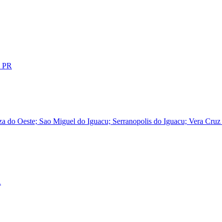
- PR
za do Oeste; Sao Miguel do Iguacu; Serranopolis do Iguacu; Vera Cruz
R