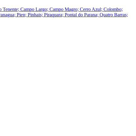
 do Tenente; Campo Largo; Campo Magro; Cerro Azul; Colombo;
nagua; Pien; Pinhais; Piraquara; Pontal do Parana; Quatro Barras;