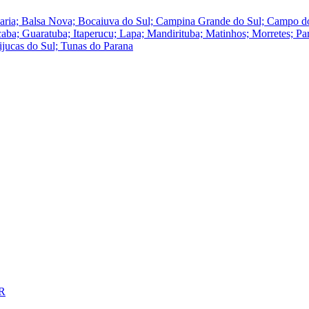
ucaria; Balsa Nova; Bocaiuva do Sul; Campina Grande do Sul; Campo
a; Guaratuba; Itaperucu; Lapa; Mandirituba; Matinhos; Morretes; Para
ijucas do Sul; Tunas do Parana
PR