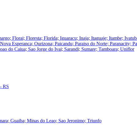
rgo; Florai; Floresta; Florida; Iguaracu; Inaja; Itaguaje; Itambe; Iva
ova Esperanca; Ourizona; Paicandu; Paraiso do Norte; Paranacity; Par
Joao do Caiua; Sao Jorge do Ivai; Sarandi; Sumare; Tamboara; Uniflor
 - RS
mara; Guaiba; Minas do Leao; Sao Jeronimo; Triunfo