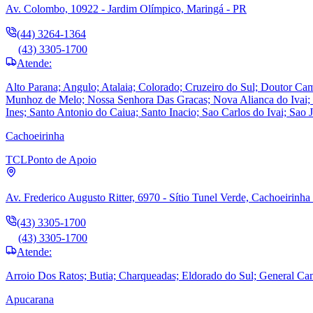
Av. Colombo, 10922 - Jardim Olímpico, Maringá - PR
(44) 3264-1364
(43) 3305-1700
Atende:
Alto Parana; Angulo; Atalaia; Colorado; Cruzeiro do Sul; Doutor Cama
Munhoz de Melo; Nossa Senhora Das Gracas; Nova Alianca do Ivai; N
Ines; Santo Antonio do Caiua; Santo Inacio; Sao Carlos do Ivai; Sao 
Cachoeirinha
TCL
Ponto de Apoio
Av. Frederico Augusto Ritter, 6970 - Sítio Tunel Verde, Cachoeirinha
(43) 3305-1700
(43) 3305-1700
Atende:
Arroio Dos Ratos; Butia; Charqueadas; Eldorado do Sul; General Ca
Apucarana