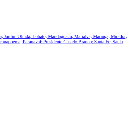
tuba; Jardim Olinda; Lobato; Mandaguacu; Marialva; Maringa; Mirador;
anapoema; Paranavai; Presidente Castelo Branco; Santa Fe; Santa