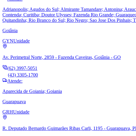
Adrianopolis; Agudos do Sul; Almirante Tamandare; Antonina; Ara
Contenda; Curitiba; Doutor Ulysses; Fazenda Rio Grande; Guaraquecab
Quitandinha; Rio Branco do Sul; Rio Negro; Sao Jose Dos Pinhais; T
Goiânia
GYN
Unidade
Av. Perimetral Norte, 2859 - Fazenda Caveiras, Goiânia - GO
(62) 3997-5051
(43) 3305-1700
Atende:
Aparecida de Goiania; Goiania
Guarapuava
GRH
Unidade
R. Deputado Bernardo Guimarães Ribas Carli, 1195 - Guarapuava, 