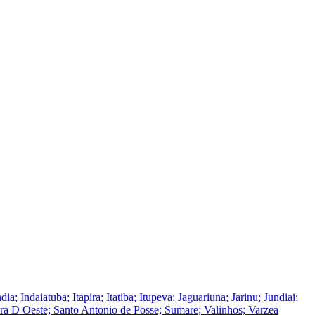
ndaiatuba; Itapira; Itatiba; Itupeva; Jaguariuna; Jarinu; Jundiai;
ra D Oeste; Santo Antonio de Posse; Sumare; Valinhos; Varzea