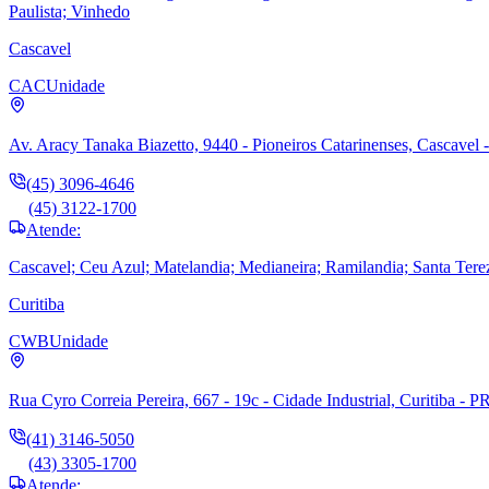
Paulista; Vinhedo
Cascavel
CAC
Unidade
Av. Aracy Tanaka Biazetto, 9440 - Pioneiros Catarinenses, Cascavel 
(45) 3096-4646
(45) 3122-1700
Atende:
Cascavel; Ceu Azul; Matelandia; Medianeira; Ramilandia; Santa Tere
Curitiba
CWB
Unidade
Rua Cyro Correia Pereira, 667 - 19c - Cidade Industrial, Curitiba - P
(41) 3146-5050
(43) 3305-1700
Atende: