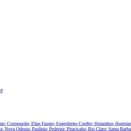
SP
Cosmopolis; Elias Fausto; Engenheiro Coelho; Holambra; Hortolandia; I
Nova Odessa; Paulinia; Pedreira; Piracicaba; Rio Claro; Santa Barba