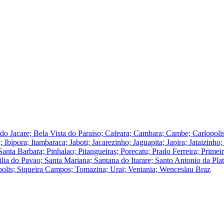
a do Jacare; Bela Vista do Paraiso; Cafeara; Cambara; Cambe; Carlopol
; Ibipora; Itambaraca; Jaboti; Jacarezinho; Jaguapita; Japira; Jataizinh
ta Barbara; Pinhalao; Pitangueiras; Porecatu; Prado Ferreira; Primei
cilia do Pavao; Santa Mariana; Santana do Itarare; Santo Antonio da Pla
polis; Siqueira Campos; Tomazina; Urai; Ventania; Wenceslau Braz