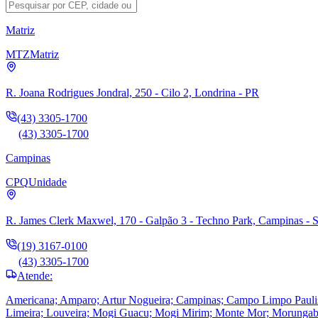
Matriz
MTZ
Matriz
R. Joana Rodrigues Jondral, 250 - Cilo 2, Londrina - PR
(43) 3305-1700
(43) 3305-1700
Campinas
CPQ
Unidade
R. James Clerk Maxwel, 170 - Galpão 3 - Techno Park, Campinas - 
(19) 3167-0100
(43) 3305-1700
Atende:
Americana; Amparo; Artur Nogueira; Campinas; Campo Limpo Paulista; 
Limeira; Louveira; Mogi Guacu; Mogi Mirim; Monte Mor; Morungaba; 