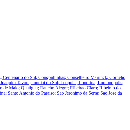
is; Centenario do Sul; Congonhinhas; Conselheiro Mairinck; Cornelio
o; Joaquim Tavora; Jundiai do Sul; Leopolis; Londrina; Lupionopolis;
ro de Maio; Quatigua; Rancho Alegre; Ribeirao Claro; Ribeirao do
tina; Santo Antonio do Paraiso; Sao Jeronimo da Serra; Sao Jose da