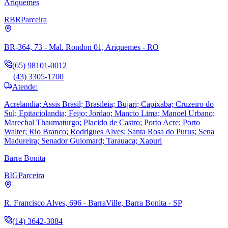
Ariquemes
RBR
Parceira
BR-364, 73 - Mal. Rondon 01, Ariquemes - RO
(65) 98101-0012
(43) 3305-1700
Atende:
Acrelandia; Assis Brasil; Brasileia; Bujari; Capixaba; Cruzeiro do
Sul; Epitaciolandia; Feijo; Jordao; Mancio Lima; Manoel Urbano;
Marechal Thaumaturgo; Placido de Castro; Porto Acre; Porto
Walter; Rio Branco; Rodrigues Alves; Santa Rosa do Purus; Sena
Madureira; Senador Guiomard; Tarauaca; Xapuri
Barra Bonita
BIG
Parceira
R. Francisco Alves, 696 - BarraVille, Barra Bonita - SP
(14) 3642-3084