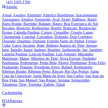
(43) 3305-1700
Atende:
Aguai; Agudos; Aluminio; Americo Brasiliense; Aracariguama;
Araraquara; Arealva; Areiopolis; Avai; Avare; Balbinos; Bariri;
Barra Bonita; Barrinha; Batatais; Bauru; Boa Esperanca do Sul;
Bocaina; Boraceia; Borborema; Borebi; Botucatu; Brodowski;
Brotas; Cabralia Paulista; Cajuru; Cerquilho; Cesario Lange;
Charqueada; Conchal; Cravinhos; Dobrada; Dois Corregos;
Dourado; Duartina; Dumont; Espirito Santo do Pinhal; Fernao;
Galia; Garca; Iacanga; Ibate; Ibitinga; Igaracu do Tiete; Ipeuna;
Itaju; Itapolis; Itapui; Itatinga; Itirapina; Jardinopolis; Jau; Jumirim;
Laranjal Paulista; Lencois Paulista; Luis Antonio; Macatuba;
Mairinque; Matao; Mineiros do Tiete; Nova Europa; Pardinho;
Paulistania; Pederneiras; Pedra Bela; Pirajui; Piratininga; Porto Feliz;
Pradopolis; Pratania; Presidente Alves; Rafard; Reginopolis;
Ribeirao Bonito; Ribeirao Preto; Rincao; Rio Das Pedras; Santa
Cruz da Conceicao; Santa Maria da Serra; Sao Carlos; Sao Joao da
Boa Vista; Sao Manuel; Sao Roque; Serrana; Sertaozinho;
Tabatinga; Tiete; Torrinha; Trabiju; Tuiuti
Cachoeirinha
POA
Parceira