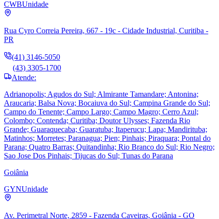
CWB
Unidade
Rua Cyro Correia Pereira, 667 - 19c - Cidade Industrial, Curitiba -
PR
(41) 3146-5050
(43) 3305-1700
Atende:
Adrianopolis; Agudos do Sul; Almirante Tamandare; Antonina;
Araucaria; Balsa Nova; Bocaiuva do Sul; Campina Grande do Sul;
Campo do Tenente; Campo Largo; Campo Magro; Cerro Azul;
Colombo; Contenda; Curitiba; Doutor Ulysses; Fazenda Rio
Grande; Guaraquecaba; Guaratuba; Itaperucu; Lapa; Mandirituba;
Matinhos; Morretes; Paranagua; Pien; Pinhais; Piraquara; Pontal do
Parana; Quatro Barras; Quitandinha; Rio Branco do Sul; Rio Negro;
Sao Jose Dos Pinhais; Tijucas do Sul; Tunas do Parana
Goiânia
GYN
Unidade
Av. Perimetral Norte, 2859 - Fazenda Caveiras, Goiânia - GO