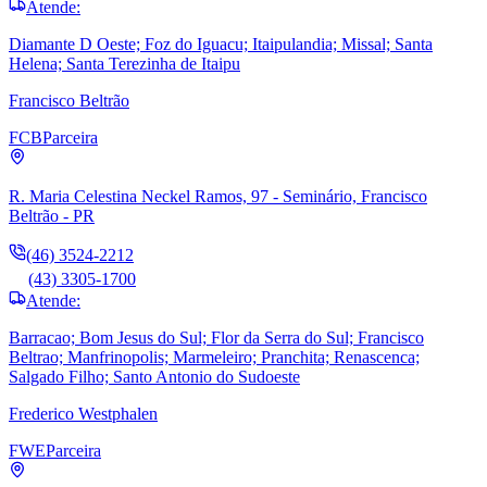
Atende:
Diamante D Oeste; Foz do Iguacu; Itaipulandia; Missal; Santa
Helena; Santa Terezinha de Itaipu
Francisco Beltrão
FCB
Parceira
R. Maria Celestina Neckel Ramos, 97 - Seminário, Francisco
Beltrão - PR
(46) 3524-2212
(43) 3305-1700
Atende:
Barracao; Bom Jesus do Sul; Flor da Serra do Sul; Francisco
Beltrao; Manfrinopolis; Marmeleiro; Pranchita; Renascenca;
Salgado Filho; Santo Antonio do Sudoeste
Frederico Westphalen
FWE
Parceira