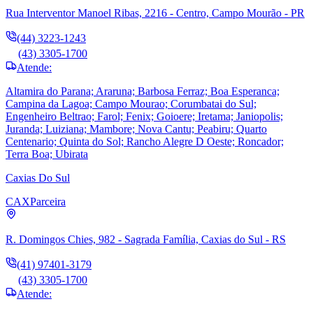
Rua Interventor Manoel Ribas, 2216 - Centro, Campo Mourão - PR
(44) 3223-1243
(43) 3305-1700
Atende:
Altamira do Parana; Araruna; Barbosa Ferraz; Boa Esperanca;
Campina da Lagoa; Campo Mourao; Corumbatai do Sul;
Engenheiro Beltrao; Farol; Fenix; Goioere; Iretama; Janiopolis;
Juranda; Luiziana; Mambore; Nova Cantu; Peabiru; Quarto
Centenario; Quinta do Sol; Rancho Alegre D Oeste; Roncador;
Terra Boa; Ubirata
Caxias Do Sul
CAX
Parceira
R. Domingos Chies, 982 - Sagrada Família, Caxias do Sul - RS
(41) 97401-3179
(43) 3305-1700
Atende: