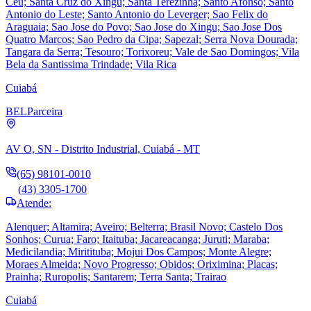
Ceu; Santa Cruz do Xingu; Santa Terezinha; Santo Afonso; Santo
Antonio do Leste; Santo Antonio do Leverger; Sao Felix do
Araguaia; Sao Jose do Povo; Sao Jose do Xingu; Sao Jose Dos
Quatro Marcos; Sao Pedro da Cipa; Sapezal; Serra Nova Dourada;
Tangara da Serra; Tesouro; Torixoreu; Vale de Sao Domingos; Vila
Bela da Santissima Trindade; Vila Rica
Cuiabá
BEL
Parceira
AV O, SN - Distrito Industrial, Cuiabá - MT
(65) 98101-0010
(43) 3305-1700
Atende:
Alenquer; Altamira; Aveiro; Belterra; Brasil Novo; Castelo Dos
Sonhos; Curua; Faro; Itaituba; Jacareacanga; Juruti; Maraba;
Medicilandia; Miritituba; Mojui Dos Campos; Monte Alegre;
Moraes Almeida; Novo Progresso; Obidos; Oriximina; Placas;
Prainha; Ruropolis; Santarem; Terra Santa; Trairao
Cuiabá