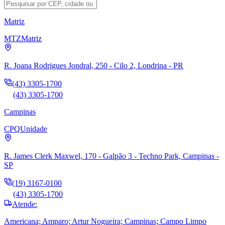
Matriz
MTZ
Matriz
R. Joana Rodrigues Jondral, 250 - Cilo 2, Londrina - PR
(43) 3305-1700
(43) 3305-1700
Campinas
CPQ
Unidade
R. James Clerk Maxwel, 170 - Galpão 3 - Techno Park, Campinas -
SP
(19) 3167-0100
(43) 3305-1700
Atende:
Americana; Amparo; Artur Nogueira; Campinas; Campo Limpo