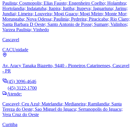
Paulista; Cosmopolis; Elias Fausto; Engenheiro Coelho; Holambra;
Hortolandia; Indaiatuba; Itapira; Itatiba; Itupeva; Jaguariuna; Jarinu;
Jundiai; Limeira; Louveira; Mogi Guacu; Mogi Mirim; Monte Mor;
Morungaba; Nova Odessa; Paulinia; Pedreira; Piracicaba; Rio Claro;
Santa Barbara D Oeste; Santo Antonio de Posse; Sumare; Valinhos;
Varzea Paulista; Vinhedo
Cascavel
CAC
Unidade
Av. Aracy Tanaka Biazetto, 9440 - Pioneiros Catarinenses, Cascavel
- PR
(45) 3096-4646
(45) 3122-1700
Atende:
Cascavel; Ceu Azul; Matelandia; Medianeira; Ramilandia; Santa
Tereza do Oeste; Sao Miguel do Iguacu; Serranopolis do Iguacu;
Vera Cruz do Oeste
Curitiba