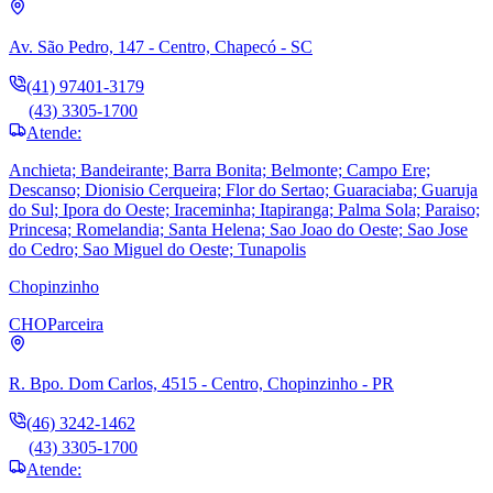
Av. São Pedro, 147 - Centro, Chapecó - SC
(41) 97401-3179
(43) 3305-1700
Atende:
Anchieta; Bandeirante; Barra Bonita; Belmonte; Campo Ere;
Descanso; Dionisio Cerqueira; Flor do Sertao; Guaraciaba; Guaruja
do Sul; Ipora do Oeste; Iraceminha; Itapiranga; Palma Sola; Paraiso;
Princesa; Romelandia; Santa Helena; Sao Joao do Oeste; Sao Jose
do Cedro; Sao Miguel do Oeste; Tunapolis
Chopinzinho
CHO
Parceira
R. Bpo. Dom Carlos, 4515 - Centro, Chopinzinho - PR
(46) 3242-1462
(43) 3305-1700
Atende: