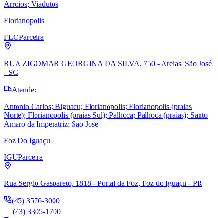
Arroios; Viadutos
Florianopolis
FLO
Parceira
RUA ZIGOMAR GEORGINA DA SILVA, 750 - Areias, São José
- SC
Atende:
Antonio Carlos; Biguacu; Florianopolis; Florianopolis (praias
Norte); Florianopolis (praias Sul); Palhoca; Palhoca (praias); Santo
Amaro da Imperatriz; Sao Jose
Foz Do Iguaçu
IGU
Parceira
Rua Sergio Gaspareto, 1818 - Portal da Foz, Foz do Iguaçu - PR
(45) 3576-3000
(43) 3305-1700