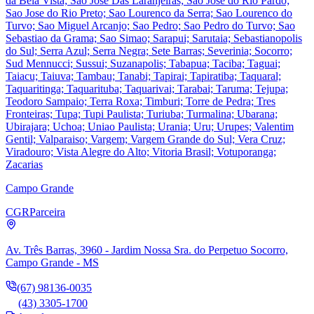
da Bela Vista; Sao Jose Das Laranjeiras; Sao Jose do Rio Pardo;
Sao Jose do Rio Preto; Sao Lourenco da Serra; Sao Lourenco do
Turvo; Sao Miguel Arcanjo; Sao Pedro; Sao Pedro do Turvo; Sao
Sebastiao da Grama; Sao Simao; Sarapui; Sarutaia; Sebastianopolis
do Sul; Serra Azul; Serra Negra; Sete Barras; Severinia; Socorro;
Sud Mennucci; Sussui; Suzanapolis; Tabapua; Taciba; Taguai;
Taiacu; Taiuva; Tambau; Tanabi; Tapirai; Tapiratiba; Taquaral;
Taquaritinga; Taquarituba; Taquarivai; Tarabai; Taruma; Tejupa;
Teodoro Sampaio; Terra Roxa; Timburi; Torre de Pedra; Tres
Fronteiras; Tupa; Tupi Paulista; Turiuba; Turmalina; Ubarana;
Ubirajara; Uchoa; Uniao Paulista; Urania; Uru; Urupes; Valentim
Gentil; Valparaiso; Vargem; Vargem Grande do Sul; Vera Cruz;
Viradouro; Vista Alegre do Alto; Vitoria Brasil; Votuporanga;
Zacarias
Campo Grande
CGR
Parceira
Av. Três Barras, 3960 - Jardim Nossa Sra. do Perpetuo Socorro,
Campo Grande - MS
(67) 98136-0035
(43) 3305-1700