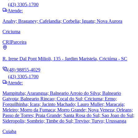
(43) 3305-1700
Atende:
Anahy; Braganey; Cafelandia; Corbelia; Iguatu; Nova Aurora
Criciuma
CRI
Parceira
R. Irene Dal Pont Milioli, 135 - Jardim Maristela, Criciúma - SC
(48) 98855-4029
(43) 3305-1700
Atende:
Mampituba; Ararangua; Balneario Arroio do Silva; Balneario
Gaivota; Balneario Rincao; Cocal do Sul; Criciuma; Ermo;
Forquilhinha; Icara; Jacinto Machado; Lauro Muller; Maracaja;
Meleiro; Morro da Fumaca; Morro Grande; Nova Veneza; Orleans;
Passo de Torres; Praia Grande; Santa Rosa do Sul; Sao Joao do Sul;
Sideropolis; Sombrio; Timbe do Sul; Treviso; Turvo; Urussanga
Cuiaba