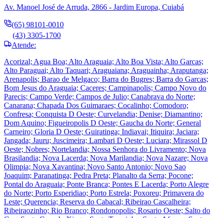
Av. Manoel José de Arruda, 2866 - Jardim Europa, Cuiabá
(65) 98101-0010
(43) 3305-1700
Atende:
Acorizal; Agua Boa; Alto Araguaia; Alto Boa Vista; Alto Garcas;
Alto Paraguai; Alto Taquari; Araguaiana; Araguainha; Araputanga;
Arenapolis; Barao de Melgaco; Barra do Bugres; Barra do Garcas;
Bom Jesus do Araguaia; Caceres; Campinapolis; Campo Novo do
Parecis; Campo Verde; Campos de Julio; Canabrava do Norte;
Canarana; Chapada Dos Guimaraes; Cocalinho; Comodoro;
Confresa; Conquista D Oeste; Curvelandia; Denise; Diamantino;
Dom Aquino; Figueiropolis D Oeste; Gaucha do Norte; General
Carneiro; Gloria D Oeste; Guiratinga; Indiavai; Itiquira; Jaciara;
Jangada; Jauru; Juscimeira; Lambari D Oeste; Luciara; Mirassol D
Oeste; Nobres; Nortelandia; Nossa Senhora do Livramento; Nova
Brasilandia; Nova Lacerda; Nova Marilandia; Nova Nazare; Nova
Olimpia; Nova Xavantina; Novo Santo Antonio; Novo Sao
Joaquim; Paranatinga; Pedra Preta; Planalto da Serra; Pocone;
Pontal do Araguaia; Ponte Branca; Pontes E Lacerda; Porto Alegre
do Norte; Porto Esperidiao; Porto Estrela; Poxoreu; Primavera do
Leste; Querencia; Reserva do Cabacal; Ribeirao Cascalheira;
Ribeiraozinho; Rio Branco; Rondonopolis; Rosario Oeste; Salto do