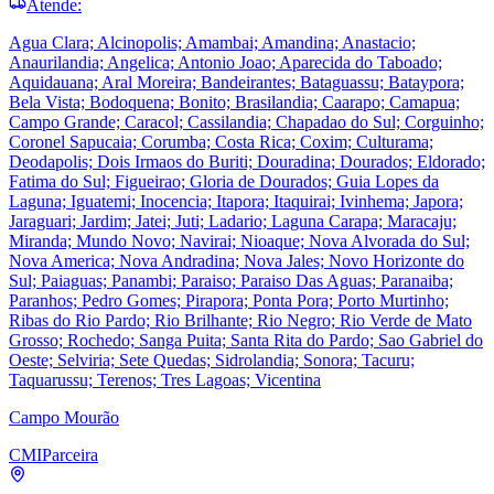
Atende:
Agua Clara; Alcinopolis; Amambai; Amandina; Anastacio;
Anaurilandia; Angelica; Antonio Joao; Aparecida do Taboado;
Aquidauana; Aral Moreira; Bandeirantes; Bataguassu; Bataypora;
Bela Vista; Bodoquena; Bonito; Brasilandia; Caarapo; Camapua;
Campo Grande; Caracol; Cassilandia; Chapadao do Sul; Corguinho;
Coronel Sapucaia; Corumba; Costa Rica; Coxim; Culturama;
Deodapolis; Dois Irmaos do Buriti; Douradina; Dourados; Eldorado;
Fatima do Sul; Figueirao; Gloria de Dourados; Guia Lopes da
Laguna; Iguatemi; Inocencia; Itapora; Itaquirai; Ivinhema; Japora;
Jaraguari; Jardim; Jatei; Juti; Ladario; Laguna Carapa; Maracaju;
Miranda; Mundo Novo; Navirai; Nioaque; Nova Alvorada do Sul;
Nova America; Nova Andradina; Nova Jales; Novo Horizonte do
Sul; Paiaguas; Panambi; Paraiso; Paraiso Das Aguas; Paranaiba;
Paranhos; Pedro Gomes; Pirapora; Ponta Pora; Porto Murtinho;
Ribas do Rio Pardo; Rio Brilhante; Rio Negro; Rio Verde de Mato
Grosso; Rochedo; Sanga Puita; Santa Rita do Pardo; Sao Gabriel do
Oeste; Selviria; Sete Quedas; Sidrolandia; Sonora; Tacuru;
Taquarussu; Terenos; Tres Lagoas; Vicentina
Campo Mourão
CMI
Parceira