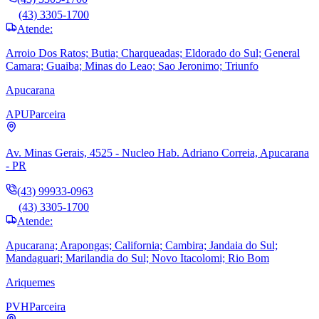
(43) 3305-1700
Atende:
Arroio Dos Ratos; Butia; Charqueadas; Eldorado do Sul; General
Camara; Guaiba; Minas do Leao; Sao Jeronimo; Triunfo
Apucarana
APU
Parceira
Av. Minas Gerais, 4525 - Nucleo Hab. Adriano Correia, Apucarana
- PR
(43) 99933-0963
(43) 3305-1700
Atende:
Apucarana; Arapongas; California; Cambira; Jandaia do Sul;
Mandaguari; Marilandia do Sul; Novo Itacolomi; Rio Bom
Ariquemes
PVH
Parceira