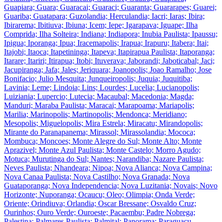
Guapiara; Guara; Guaracai; Guaraci; Guaranta; Guararapes; Guarei;
Guariba; Guatapara; Guzolandia; Herculandia; Iacri; Iaras; Ibira;
Ibirarema; Ibitiuva; Ibiuna; Icem; Iepe; Igarapava; Iguape; Ilha
Comprida; Ilha Solteira; Indiana; Indiapora; Inubia Paulista; Ipaussu;
Ipigua; Iporanga; Ipua; Iracemapolis; Irapua; Irapuru; Itabera; Itai;
Itajobi; Itaoca; Itapetininga; Itapeva; Itapirapua Paulista; Itaporanga;
Itarare; Itariri; Itirapua; Itobi; Ituverava; Jaborandi; Jaboticabal; Jaci;
Jacupiranga; Jafa; Jales; Jeriquara; Joanopolis; Joao Ramalho; Jose
Bonifacio; Julio Mesquita; Junqueiropolis; Juquia; Juquitiba;
Lavinia; Leme; Lindoia; Lins; Lourdes; Lucelia; Lucianopolis;
Luiziania; Lupercio; Lutecia; Macaubal; Macedonia; Magda;
Manduri; Maraba Paulista; Maracai; Marapoama; Mariapolis;
Marilia; Marinopolis; Martinopolis; Mendonca; Meridiano;
Mesopolis; Miguelopolis; Mira Estrela; Miracatu; Mirandopolis;
Mirante do Paranapanema; Mirassol; Mirassolandia; Mococa;
Mombuca; Moncoes; Monte Alegre do Sul; Monte Alto; Monte
Aprazivel; Monte Azul Paulista; Monte Castelo; Morro Agudo;
Motuca; Murutinga do Sul; Nantes; Narandiba; Nazare Paulista;
Neves Paulista; Nhandeara; Nipoa; Nova Alianca; Nova Campina;
Nova Canaa Paulista; Nova Castilho; Nova Granada; Nova
Guataporanga; Nova Independencia; Nova Luzitania; Novais; Novo
Horizonte; Nuporanga; Ocaucu; Oleo; Olimpia; Onda Verde;
Oriente; Orindiuva; Orlandia; Oscar Bressane; Osvaldo Cruz;
Ourinhos; Ouro Verde; Ouroeste; Pacaembu; Padre Nobrega;
Palestina; Palmares Paulista; Palmital; Panorama; Paraguacu