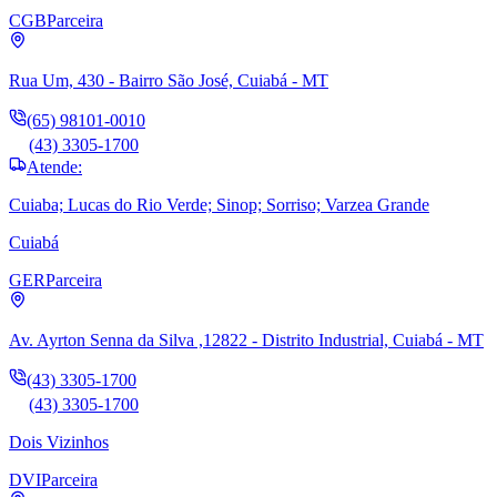
CGB
Parceira
Rua Um, 430 - Bairro São José, Cuiabá - MT
(65) 98101-0010
(43) 3305-1700
Atende:
Cuiaba; Lucas do Rio Verde; Sinop; Sorriso; Varzea Grande
Cuiabá
GER
Parceira
Av. Ayrton Senna da Silva ,12822 - Distrito Industrial, Cuiabá - MT
(43) 3305-1700
(43) 3305-1700
Dois Vizinhos
DVI
Parceira