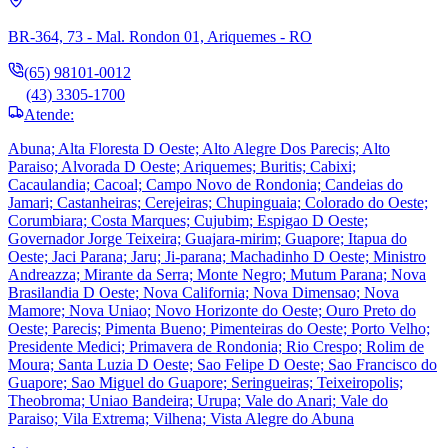
BR-364, 73 - Mal. Rondon 01, Ariquemes - RO
(65) 98101-0012
(43) 3305-1700
Atende:
Abuna; Alta Floresta D Oeste; Alto Alegre Dos Parecis; Alto
Paraiso; Alvorada D Oeste; Ariquemes; Buritis; Cabixi;
Cacaulandia; Cacoal; Campo Novo de Rondonia; Candeias do
Jamari; Castanheiras; Cerejeiras; Chupinguaia; Colorado do Oeste;
Corumbiara; Costa Marques; Cujubim; Espigao D Oeste;
Governador Jorge Teixeira; Guajara-mirim; Guapore; Itapua do
Oeste; Jaci Parana; Jaru; Ji-parana; Machadinho D Oeste; Ministro
Andreazza; Mirante da Serra; Monte Negro; Mutum Parana; Nova
Brasilandia D Oeste; Nova California; Nova Dimensao; Nova
Mamore; Nova Uniao; Novo Horizonte do Oeste; Ouro Preto do
Oeste; Parecis; Pimenta Bueno; Pimenteiras do Oeste; Porto Velho;
Presidente Medici; Primavera de Rondonia; Rio Crespo; Rolim de
Moura; Santa Luzia D Oeste; Sao Felipe D Oeste; Sao Francisco do
Guapore; Sao Miguel do Guapore; Seringueiras; Teixeiropolis;
Theobroma; Uniao Bandeira; Urupa; Vale do Anari; Vale do
Paraiso; Vila Extrema; Vilhena; Vista Alegre do Abuna