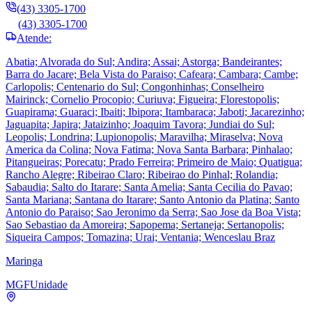
(43) 3305-1700
(43) 3305-1700
Atende:
Abatia; Alvorada do Sul; Andira; Assai; Astorga; Bandeirantes;
Barra do Jacare; Bela Vista do Paraiso; Cafeara; Cambara; Cambe;
Carlopolis; Centenario do Sul; Congonhinhas; Conselheiro
Mairinck; Cornelio Procopio; Curiuva; Figueira; Florestopolis;
Guapirama; Guaraci; Ibaiti; Ibipora; Itambaraca; Jaboti; Jacarezinho;
Jaguapita; Japira; Jataizinho; Joaquim Tavora; Jundiai do Sul;
Leopolis; Londrina; Lupionopolis; Maravilha; Miraselva; Nova
America da Colina; Nova Fatima; Nova Santa Barbara; Pinhalao;
Pitangueiras; Porecatu; Prado Ferreira; Primeiro de Maio; Quatigua;
Rancho Alegre; Ribeirao Claro; Ribeirao do Pinhal; Rolandia;
Sabaudia; Salto do Itarare; Santa Amelia; Santa Cecilia do Pavao;
Santa Mariana; Santana do Itarare; Santo Antonio da Platina; Santo
Antonio do Paraiso; Sao Jeronimo da Serra; Sao Jose da Boa Vista;
Sao Sebastiao da Amoreira; Sapopema; Sertaneja; Sertanopolis;
Siqueira Campos; Tomazina; Urai; Ventania; Wenceslau Braz
Maringa
MGF
Unidade