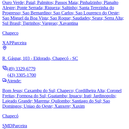
Ouro Verde; Paial; Palmitos; Passos Maia; Pinhalzinho; Planalto
Alegre; Ponte Serrada; Riqueza; Saltinho; Santa Terezinha do
Progresso; Sao Bernardino; Sao Carlos; Sao Lourenco do Oeste;
Sao Miguel da Boa Vista; Sao Roque; Saudades; Seara; Serra Alta;
Sul Brasil; Tigrinhos; Vargeao; Xavantina
Chapeco
XAP
Parceira
R. Gáspar, 103 - Eldorado, Chapecó - SC
(49) 3329-6779
(43) 3305-1700
Atende:
Bom Jesus; Caxambu do Sul; Chapeco; Cordilheira Alta; Coronel
Freitas; Formosa do Sul; Guatambu; Ipuacu; Irati; Jardinopolis;
Lajeado Grande; Marema; Quilombo; Santiago do Sul; Sao
Domingos; Uniao do Oeste; Xanxere; Xaxim
Chapecó
SMD
Parceira