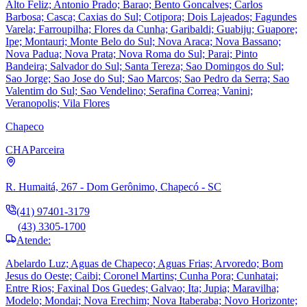
Alto Feliz; Antonio Prado; Barao; Bento Goncalves; Carlos
Barbosa; Casca; Caxias do Sul; Cotipora; Dois Lajeados; Fagundes
Varela; Farroupilha; Flores da Cunha; Garibaldi; Guabiju; Guapore;
Ipe; Montauri; Monte Belo do Sul; Nova Araca; Nova Bassano;
Nova Padua; Nova Prata; Nova Roma do Sul; Parai; Pinto
Bandeira; Salvador do Sul; Santa Tereza; Sao Domingos do Sul;
Sao Jorge; Sao Jose do Sul; Sao Marcos; Sao Pedro da Serra; Sao
Valentim do Sul; Sao Vendelino; Serafina Correa; Vanini;
Veranopolis; Vila Flores
Chapeco
CHA
Parceira
R. Humaitá, 267 - Dom Gerônimo, Chapecó - SC
(41) 97401-3179
(43) 3305-1700
Atende:
Abelardo Luz; Aguas de Chapeco; Aguas Frias; Arvoredo; Bom
Jesus do Oeste; Caibi; Coronel Martins; Cunha Pora; Cunhatai;
Entre Rios; Faxinal Dos Guedes; Galvao; Ita; Jupia; Maravilha;
Modelo; Mondai; Nova Erechim; Nova Itaberaba; Novo Horizonte;