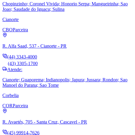
Chopinzinho; Coronel Vivida; Honorio Serpa; Mangueirinha; Sao
Joao; Saudade do Iguacu; Sulina
Cianorte
CBO
Parceira
R. Alfa Saad, 537 - Cianorte - PR
(44) 3343-4000
(43) 3305-1700
Atende:
Cianorte; Guaporema; Indianopolis; Japura; Jussara; Rondon; Sao
Manoel do Parana; Sao Tome
Corbelia
COR
Parceira
R. Avaetés, 705 - Santa Cruz, Cascavel - PR
(45) 99914-7626