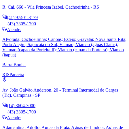
R. Caí, 660 - Vila Princesa Izabel, Cachoeirinha - RS
(41) 97401-3179
(43) 3305-1700
Atende:
Alvorada; Cachoeirinha; Canoas; Esteio; Gravatai; Nova Santa Rita;
Porto Alegre; Sapucaia do Sul; Viamao; Viamao (aguas Claras);
Viamao (capao da Porteira Ii); Viamao (capao da Porteira); Viamao
(itapua)
Barra Bonita
RIS
Parceira
Av. João Galvão Anderson, 20 - Terminal Intermodal de Cargas
(Tic), Campinas - SP
(14) 3604-3000
(43) 3305-1700
Atende:
Adamantina; Adolfo; Aguas da Prata; Aguas de Lindoia; Aguas de