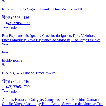
R. Iguaçu, 367 - Sagrada Família, Dois Vizinhos - PR
(46) 3536-4136
(43) 3305-1700
Atende:
Boa Esperanca do Iguacu; Cruzeiro do Iguacu; Dois Vizinhos;
Eneas Marques; Nova Esperanca do Sudoeste; Sao Jorge D Oeste;
Vere
Erechim
ERM
Parceira
BR-153, 52 - Frinape, Erechim - RS
(51) 3522-9446
(43) 3305-1700
Atende:
Aratiba; Barao de Cotegipe; Campinas do Sul; Erechim; Gaurama;
Getulio Vargas; Jacutinga; Paulo Bento; Severiano de Almeida; Tres