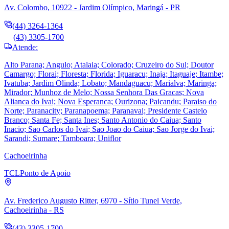
Av. Colombo, 10922 - Jardim Olímpico, Maringá - PR
(44) 3264-1364
(43) 3305-1700
Atende:
Alto Parana; Angulo; Atalaia; Colorado; Cruzeiro do Sul; Doutor
Camargo; Florai; Floresta; Florida; Iguaracu; Inaja; Itaguaje; Itambe;
Ivatuba; Jardim Olinda; Lobato; Mandaguacu; Marialva; Maringa;
Mirador; Munhoz de Melo; Nossa Senhora Das Gracas; Nova
Alianca do Ivai; Nova Esperanca; Ourizona; Paicandu; Paraiso do
Norte; Paranacity; Paranapoema; Paranavai; Presidente Castelo
Branco; Santa Fe; Santa Ines; Santo Antonio do Caiua; Santo
Inacio; Sao Carlos do Ivai; Sao Joao do Caiua; Sao Jorge do Ivai;
Sarandi; Sumare; Tamboara; Uniflor
Cachoeirinha
TCL
Ponto de Apoio
Av. Frederico Augusto Ritter, 6970 - Sítio Tunel Verde,
Cachoeirinha - RS
(43) 3305-1700