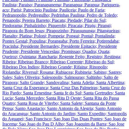
Paulista; Paraiso; Paranapanema; Paranapua; Parapua; Pariquera-
acu; Parisi; Patrocinio Paulista; Pauliceia; Paulo de Faria;
Pedranopolis; Pedregulho; Pedrinhas Paulista; Pedro de Toledo;
Penapolis; Pereira Barreto; Piacatu; Piedade; Pilar do Sul;
Pindorama; Pinhalzinho; Piquerobi; Piracaia; Piraju; Pirangi;
Pirapora do Bom Jesus; Pirapozinho; Pirassununga; Pitangueiras;
Planalto; Platina; Poloni; Pompeia; Pongai; Pontal; Pontalinda;
Pontes Gestal; Populina; Porangaba; Porto Ferreira; Potirendaba;
Pracinha; Presidente Bernardes; Presidente Epitacio; Presidente
Prudente; Presidente Venceslau; Promissao; Quadra; Quata;
Queiroz; Quintana; Rancharia; Regente Feijo; Registro; Restinga;
Ribeira; Ribeirao Branco; Ribeirao Corrente; Ribeirao do Sul;
Ribeirao Dos Indios; Ribeirao Grande; Rifaina; Rinopolis;
Riolandia; Riversul; Rosana; Rubiacea; Rubineia; Sabino; Sagres;
Sales; Sales Oliveira; Salesopolis; Salmourao; Saltinho; Salto de
Pirapora; Salto Grande; Sandovalina; Santa Adelia; Santa Albertina;
Santa Cruz da Esperanca; Santa Cruz Das Palmeiras; Santa Cruz do
Rio Pardo; Santa Ernestina; Santa fe do Sul; Santa Gertrudes; Santa
Lucia; Santa Mercedes; Santa Rita D Oeste; Santa Rita do Passa
Quatro; Santa Rosa de Viterbo; Santa Salete; Santana da Ponte
Pensa; Santo Anastacio; Santo Antonio da Alegria; Santo Antonio
do Aracangua; Santo Antonio do Jardim; Santo Expedito; Santopolis
do Aguapei; Sao Francisco; Sao Joao Das Duas Pontes; Sao Joao de
Iracema; Sao Joao do Pau D Alho; Sao Joaquim da Barra; Sao Jose