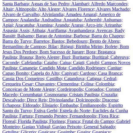
Santa Barbara; Aguas de Sao Pedro; Alambari; Alfredo Marcondes;
Altair; Altinopolis; Alto Alegre; Alvares Florence; Alvares Machado;
Alvaro de Carvalho; Alvinlandia; Amadeu Amaral; Americo de
Campos; Analandia; Andradina; Angatuba; Anhembi; Anhumas;
Apiai; Aracatuba; Aramina; Arandu; Araras; Arco-iris; Ariranha;
Aspasia; Assis; Atibaia; Auriflama; Avanhandava; Avencas; Bady
Bassitt; Balsamo; Barao de Antonina; Barbosa; Barra do Chapeu;
Barra do Turvo; Barretos; Bastos; Bebedouro; Bento de Abreu;
Bernardino de Campos; Bilac; Birigui; Biritiba Mirim; Bofete; Bom
Jesus Dos Perdoes; Bom Sucesso de Itarare; Bora; Braganca
Paulista; Brauna; Brejo Alegre; Buri; Buritama; Buritizal; Cabreuva;
Caconde; Cafelandia; Caiabu; Caiua; Cajati; Cajobi; Campos Novos
Paulista; Cananeia; Candido Mota; Candido Rodrigues; Canitar;
Capao Bonito; Capela do Alto; Capivari; Cardoso; Casa Branca;
Cassia Dos Coqueiros; Castilho; Catanduva; Catigua; Cedral;
Cerqueira Cesar; Chavantes; Clementina; Colina; Colombia;
Conceicao de Monte Alegre; Cordeiropolis; Coroados; Coronel
Macedo; Corumbatai; Cosmorama; Cristais Paulista; Cruzalia;
Descalvado; Dirce Reis; Divinolandia; Dolcinopolis; Dracena;
Echapora; Eldorado; Elisiario; Embauba; Emilianopolis; Espirito
Santo do Turvo; Estiva Gerbi; Estrela do Norte; Euclides da Cunha
Paulista; Fartura; Fernando Prestes; Fernandopolis; Flora Rica;
Floreal; Florida Paulista; Florinea; Franca; Frutal do Campo; Gabriel
Monteiro; Gastao Vidigal; Gaviao Peixoto; General Salgado;
Getulina; Glicerio; Guaicara; Guaimbe; Guaira; Guapiacu;