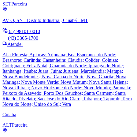
SET
Parceira
AV O, SN - Distrito Industrial, Cuiabá - MT
(65) 98101-0010
(43) 3305-1700
Atende:
Alta Floresta; Apiacas; Aripuana; Boa Esperanca do Norte;
Brasnorte; Carlinda; Castanheira; Claudia; Colider; Colniza;
Cotriguacu; Feliz Natal; Guaranta do Norte; Ipiranga do Norte;
Itanhanga; Itauba; Juara; Juina; Juruena; Marcelandia; Matupa;
Nova Bandeirantes; Nova Canaa do Norte; Nova Guarita; Nova
Maringa; Nova Monte Verde; Nova Mutum; Nova Santa Helena;
Nova Ubirata; Novo Horizonte do Norte; Novo Mundo; Paranaita;
Peixoto de Azevedo; Porto Dos Gauchos; Santa Carmem; Santa
Rita do Trivelato; Sao Jose do Rio Claro; Tabapora; Tapurah; Terra
Nova do Norte; Uniao do Sul; Vera
Cuiaba
ALT
Parceira