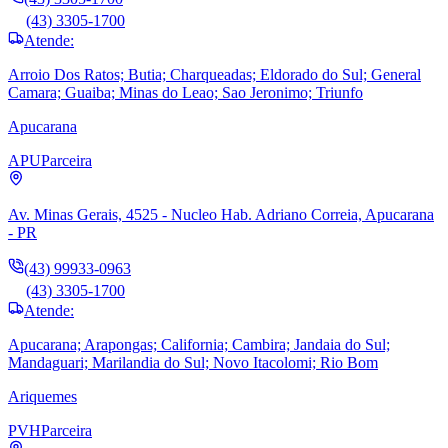
(43) 3305-1700
Atende:
Arroio Dos Ratos; Butia; Charqueadas; Eldorado do Sul; General
Camara; Guaiba; Minas do Leao; Sao Jeronimo; Triunfo
Apucarana
APU
Parceira
Av. Minas Gerais, 4525 - Nucleo Hab. Adriano Correia, Apucarana
- PR
(43) 99933-0963
(43) 3305-1700
Atende:
Apucarana; Arapongas; California; Cambira; Jandaia do Sul;
Mandaguari; Marilandia do Sul; Novo Itacolomi; Rio Bom
Ariquemes
PVH
Parceira