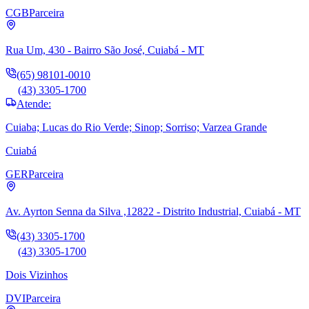
CGB
Parceira
Rua Um, 430 - Bairro São José, Cuiabá - MT
(65) 98101-0010
(43) 3305-1700
Atende:
Cuiaba; Lucas do Rio Verde; Sinop; Sorriso; Varzea Grande
Cuiabá
GER
Parceira
Av. Ayrton Senna da Silva ,12822 - Distrito Industrial, Cuiabá - MT
(43) 3305-1700
(43) 3305-1700
Dois Vizinhos
DVI
Parceira