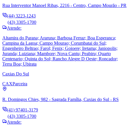
Rua Interventor Manoel Ribas, 2216 - Centro, Campo Mourão - PR
(44) 3223-1243
(43) 3305-1700
Atende:
Altamira do Parana; Araruna; Barbosa Ferraz; Boa Esperanca;
Campina da Lagoa; Campo Mourao; Corumbatai do Sul;
Engenheiro Beltrao; Farol; Fenix; Goioere; Iretama; Janiopolis;
Juranda; Luiziana; Mambore; Nova Cantu; Peabiru; Quarto
Centenario; Quinta do Sol; Rancho Alegre D Oeste; Roncador;
Terra Boa; Ubirata
Caxias Do Sul
CAX
Parceira
R. Domingos Chies, 982 - Sagrada Família, Caxias do Sul - RS
(41) 97401-3179
(43) 3305-1700
Atende: