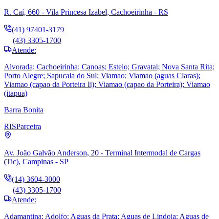
R. Caí, 660 - Vila Princesa Izabel, Cachoeirinha - RS
(41) 97401-3179
(43) 3305-1700
Atende:
Alvorada; Cachoeirinha; Canoas; Esteio; Gravatai; Nova Santa Rita;
Porto Alegre; Sapucaia do Sul; Viamao; Viamao (aguas Claras);
Viamao (capao da Porteira Ii); Viamao (capao da Porteira); Viamao
(itapua)
Barra Bonita
RIS
Parceira
Av. João Galvão Anderson, 20 - Terminal Intermodal de Cargas
(Tic), Campinas - SP
(14) 3604-3000
(43) 3305-1700
Atende:
Adamantina; Adolfo; Aguas da Prata; Aguas de Lindoia; Aguas de