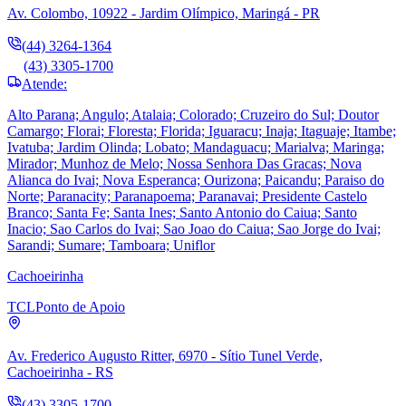
Av. Colombo, 10922 - Jardim Olímpico, Maringá - PR
(44) 3264-1364
(43) 3305-1700
Atende:
Alto Parana; Angulo; Atalaia; Colorado; Cruzeiro do Sul; Doutor
Camargo; Florai; Floresta; Florida; Iguaracu; Inaja; Itaguaje; Itambe;
Ivatuba; Jardim Olinda; Lobato; Mandaguacu; Marialva; Maringa;
Mirador; Munhoz de Melo; Nossa Senhora Das Gracas; Nova
Alianca do Ivai; Nova Esperanca; Ourizona; Paicandu; Paraiso do
Norte; Paranacity; Paranapoema; Paranavai; Presidente Castelo
Branco; Santa Fe; Santa Ines; Santo Antonio do Caiua; Santo
Inacio; Sao Carlos do Ivai; Sao Joao do Caiua; Sao Jorge do Ivai;
Sarandi; Sumare; Tamboara; Uniflor
Cachoeirinha
TCL
Ponto de Apoio
Av. Frederico Augusto Ritter, 6970 - Sítio Tunel Verde,
Cachoeirinha - RS
(43) 3305-1700