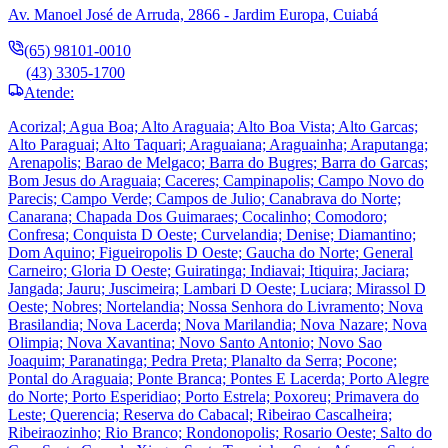
Av. Manoel José de Arruda, 2866 - Jardim Europa, Cuiabá
(65) 98101-0010
(43) 3305-1700
Atende:
Acorizal; Agua Boa; Alto Araguaia; Alto Boa Vista; Alto Garcas;
Alto Paraguai; Alto Taquari; Araguaiana; Araguainha; Araputanga;
Arenapolis; Barao de Melgaco; Barra do Bugres; Barra do Garcas;
Bom Jesus do Araguaia; Caceres; Campinapolis; Campo Novo do
Parecis; Campo Verde; Campos de Julio; Canabrava do Norte;
Canarana; Chapada Dos Guimaraes; Cocalinho; Comodoro;
Confresa; Conquista D Oeste; Curvelandia; Denise; Diamantino;
Dom Aquino; Figueiropolis D Oeste; Gaucha do Norte; General
Carneiro; Gloria D Oeste; Guiratinga; Indiavai; Itiquira; Jaciara;
Jangada; Jauru; Juscimeira; Lambari D Oeste; Luciara; Mirassol D
Oeste; Nobres; Nortelandia; Nossa Senhora do Livramento; Nova
Brasilandia; Nova Lacerda; Nova Marilandia; Nova Nazare; Nova
Olimpia; Nova Xavantina; Novo Santo Antonio; Novo Sao
Joaquim; Paranatinga; Pedra Preta; Planalto da Serra; Pocone;
Pontal do Araguaia; Ponte Branca; Pontes E Lacerda; Porto Alegre
do Norte; Porto Esperidiao; Porto Estrela; Poxoreu; Primavera do
Leste; Querencia; Reserva do Cabacal; Ribeirao Cascalheira;
Ribeiraozinho; Rio Branco; Rondonopolis; Rosario Oeste; Salto do