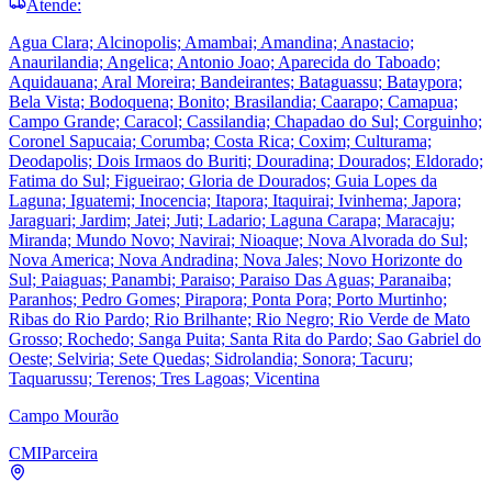
Atende:
Agua Clara; Alcinopolis; Amambai; Amandina; Anastacio;
Anaurilandia; Angelica; Antonio Joao; Aparecida do Taboado;
Aquidauana; Aral Moreira; Bandeirantes; Bataguassu; Bataypora;
Bela Vista; Bodoquena; Bonito; Brasilandia; Caarapo; Camapua;
Campo Grande; Caracol; Cassilandia; Chapadao do Sul; Corguinho;
Coronel Sapucaia; Corumba; Costa Rica; Coxim; Culturama;
Deodapolis; Dois Irmaos do Buriti; Douradina; Dourados; Eldorado;
Fatima do Sul; Figueirao; Gloria de Dourados; Guia Lopes da
Laguna; Iguatemi; Inocencia; Itapora; Itaquirai; Ivinhema; Japora;
Jaraguari; Jardim; Jatei; Juti; Ladario; Laguna Carapa; Maracaju;
Miranda; Mundo Novo; Navirai; Nioaque; Nova Alvorada do Sul;
Nova America; Nova Andradina; Nova Jales; Novo Horizonte do
Sul; Paiaguas; Panambi; Paraiso; Paraiso Das Aguas; Paranaiba;
Paranhos; Pedro Gomes; Pirapora; Ponta Pora; Porto Murtinho;
Ribas do Rio Pardo; Rio Brilhante; Rio Negro; Rio Verde de Mato
Grosso; Rochedo; Sanga Puita; Santa Rita do Pardo; Sao Gabriel do
Oeste; Selviria; Sete Quedas; Sidrolandia; Sonora; Tacuru;
Taquarussu; Terenos; Tres Lagoas; Vicentina
Campo Mourão
CMI
Parceira