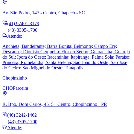
Av. São Pedro, 147 - Centro, Chapecó - SC
(41) 97401-3179
(43) 3305-1700
Atende:
Anchieta; Bandeirante; Barra Bonita; Belmonte; Campo Ere;
Descanso; Dionisio Cerqueira; Flor do Sertao; Guaraciaba; Guaruja
do Sul; Ipora do Oeste; Iraceminha; Itapiranga; Palma Sola; Paraiso;
Princesa; Romelandia; Santa Helena; Sao Joao do Oeste; Sao Jose
do Cedro; Sao Miguel do Oeste; Tunapolis
Chopinzinho
CHO
Parceira
R. Bpo. Dom Carlos, 4515 - Centro, Chopinzinho - PR
(46) 3242-1462
(43) 3305-1700
Atende: