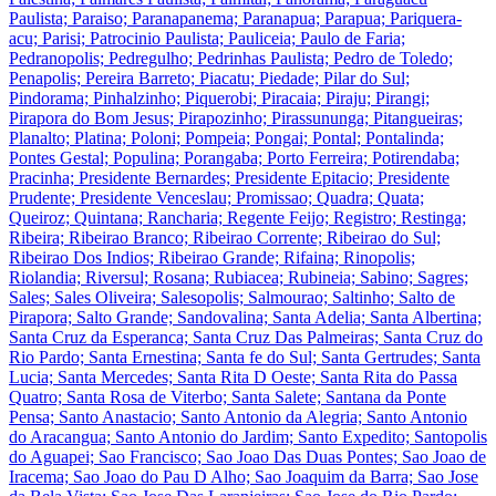
Paulista; Paraiso; Paranapanema; Paranapua; Parapua; Pariquera-
acu; Parisi; Patrocinio Paulista; Pauliceia; Paulo de Faria;
Pedranopolis; Pedregulho; Pedrinhas Paulista; Pedro de Toledo;
Penapolis; Pereira Barreto; Piacatu; Piedade; Pilar do Sul;
Pindorama; Pinhalzinho; Piquerobi; Piracaia; Piraju; Pirangi;
Pirapora do Bom Jesus; Pirapozinho; Pirassununga; Pitangueiras;
Planalto; Platina; Poloni; Pompeia; Pongai; Pontal; Pontalinda;
Pontes Gestal; Populina; Porangaba; Porto Ferreira; Potirendaba;
Pracinha; Presidente Bernardes; Presidente Epitacio; Presidente
Prudente; Presidente Venceslau; Promissao; Quadra; Quata;
Queiroz; Quintana; Rancharia; Regente Feijo; Registro; Restinga;
Ribeira; Ribeirao Branco; Ribeirao Corrente; Ribeirao do Sul;
Ribeirao Dos Indios; Ribeirao Grande; Rifaina; Rinopolis;
Riolandia; Riversul; Rosana; Rubiacea; Rubineia; Sabino; Sagres;
Sales; Sales Oliveira; Salesopolis; Salmourao; Saltinho; Salto de
Pirapora; Salto Grande; Sandovalina; Santa Adelia; Santa Albertina;
Santa Cruz da Esperanca; Santa Cruz Das Palmeiras; Santa Cruz do
Rio Pardo; Santa Ernestina; Santa fe do Sul; Santa Gertrudes; Santa
Lucia; Santa Mercedes; Santa Rita D Oeste; Santa Rita do Passa
Quatro; Santa Rosa de Viterbo; Santa Salete; Santana da Ponte
Pensa; Santo Anastacio; Santo Antonio da Alegria; Santo Antonio
do Aracangua; Santo Antonio do Jardim; Santo Expedito; Santopolis
do Aguapei; Sao Francisco; Sao Joao Das Duas Pontes; Sao Joao de
Iracema; Sao Joao do Pau D Alho; Sao Joaquim da Barra; Sao Jose