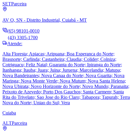
SET
Parceira
AV O, SN - Distrito Industrial, Cuiabá - MT
(65) 98101-0010
(43) 3305-1700
Atende:
Alta Floresta; Apiacas; Aripuana; Boa Esperanca do Norte;
Brasnorte; Carlinda; Castanheira; Claudia; Colider; Colniza;
Cotriguacu; Feliz Natal; Guaranta do Norte; Ipiranga do Norte;
Itanhanga; Itauba; Juara; Juina; Juruena; Marcelandia; Matupa;
Nova Bandeirantes; Nova Canaa do Norte; Nova Guarita; Nova
Maringa; Nova Monte Verde; Nova Mutum; Nova Santa Helena;
Nova Ubirata; Novo Horizonte do Norte; Novo Mundo; Paranaita;
Peixoto de Azevedo; Porto Dos Gauchos; Santa Carmem; Santa
Rita do Trivelato; Sao Jose do Rio Claro; Tabapora; Tapurah; Terra
Nova do Norte; Uniao do Sul; Vera
Cuiaba
ALT
Parceira