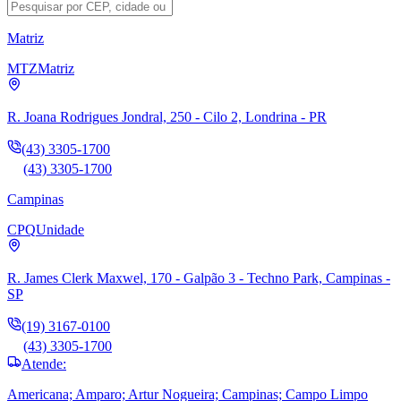
Matriz
MTZ
Matriz
R. Joana Rodrigues Jondral, 250 - Cilo 2, Londrina - PR
(43) 3305-1700
(43) 3305-1700
Campinas
CPQ
Unidade
R. James Clerk Maxwel, 170 - Galpão 3 - Techno Park, Campinas -
SP
(19) 3167-0100
(43) 3305-1700
Atende:
Americana; Amparo; Artur Nogueira; Campinas; Campo Limpo