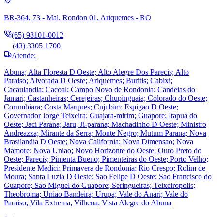
BR-364, 73 - Mal. Rondon 01, Ariquemes - RO
(65) 98101-0012
(43) 3305-1700
Atende:
Abuna; Alta Floresta D Oeste; Alto Alegre Dos Parecis; Alto
Paraiso; Alvorada D Oeste; Ariquemes; Buritis; Cabixi;
Cacaulandia; Cacoal; Campo Novo de Rondonia; Candeias do
Jamari; Castanheiras; Cerejeiras; Chupinguaia; Colorado do Oeste;
Corumbiara; Costa Marques; Cujubim; Espigao D Oeste;
Governador Jorge Teixeira; Guajara-mirim; Guapore; Itapua do
Oeste; Jaci Parana; Jaru; Ji-parana; Machadinho D Oeste; Ministro
Andreazza; Mirante da Serra; Monte Negro; Mutum Parana; Nova
Brasilandia D Oeste; Nova California; Nova Dimensao; Nova
Mamore; Nova Uniao; Novo Horizonte do Oeste; Ouro Preto do
Oeste; Parecis; Pimenta Bueno; Pimenteiras do Oeste; Porto Velho;
Presidente Medici; Primavera de Rondonia; Rio Crespo; Rolim de
Moura; Santa Luzia D Oeste; Sao Felipe D Oeste; Sao Francisco do
Guapore; Sao Miguel do Guapore; Seringueiras; Teixeiropolis;
Theobroma; Uniao Bandeira; Urupa; Vale do Anari; Vale do
Paraiso; Vila Extrema; Vilhena; Vista Alegre do Abuna