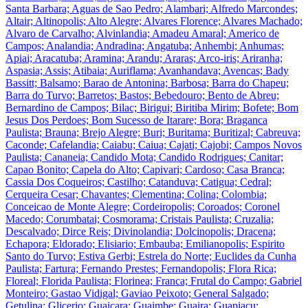
Santa Barbara; Aguas de Sao Pedro; Alambari; Alfredo Marcondes;
Altair; Altinopolis; Alto Alegre; Alvares Florence; Alvares Machado;
Alvaro de Carvalho; Alvinlandia; Amadeu Amaral; Americo de
Campos; Analandia; Andradina; Angatuba; Anhembi; Anhumas;
Apiai; Aracatuba; Aramina; Arandu; Araras; Arco-iris; Ariranha;
Aspasia; Assis; Atibaia; Auriflama; Avanhandava; Avencas; Bady
Bassitt; Balsamo; Barao de Antonina; Barbosa; Barra do Chapeu;
Barra do Turvo; Barretos; Bastos; Bebedouro; Bento de Abreu;
Bernardino de Campos; Bilac; Birigui; Biritiba Mirim; Bofete; Bom
Jesus Dos Perdoes; Bom Sucesso de Itarare; Bora; Braganca
Paulista; Brauna; Brejo Alegre; Buri; Buritama; Buritizal; Cabreuva;
Caconde; Cafelandia; Caiabu; Caiua; Cajati; Cajobi; Campos Novos
Paulista; Cananeia; Candido Mota; Candido Rodrigues; Canitar;
Capao Bonito; Capela do Alto; Capivari; Cardoso; Casa Branca;
Cassia Dos Coqueiros; Castilho; Catanduva; Catigua; Cedral;
Cerqueira Cesar; Chavantes; Clementina; Colina; Colombia;
Conceicao de Monte Alegre; Cordeiropolis; Coroados; Coronel
Macedo; Corumbatai; Cosmorama; Cristais Paulista; Cruzalia;
Descalvado; Dirce Reis; Divinolandia; Dolcinopolis; Dracena;
Echapora; Eldorado; Elisiario; Embauba; Emilianopolis; Espirito
Santo do Turvo; Estiva Gerbi; Estrela do Norte; Euclides da Cunha
Paulista; Fartura; Fernando Prestes; Fernandopolis; Flora Rica;
Floreal; Florida Paulista; Florinea; Franca; Frutal do Campo; Gabriel
Monteiro; Gastao Vidigal; Gaviao Peixoto; General Salgado;
Getulina; Glicerio; Guaicara; Guaimbe; Guaira; Guapiacu;