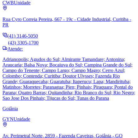
CWB
Unidade
Rua Cyro Correia Pereira, 667 - 19c - Cidade Industrial, Curitiba -
PR
(41) 3146-5050
(43) 3305-1700
Atende:
Adrianopolis; Agudos do Sul; Almirante Tamandare; Antonina;
Araucaria; Balsa Nova; Bocaiuva do Sul; Campina Grande do Sul;
Campo do Tenente; Campo Largo; Campo Magro; Cerro Azul;
Colombo; Contenda; Curitiba; Doutor Ulysses; Fazenda Rio
Grande; Guaraquecaba; Guaratuba; Itaperucu; Lapa; Mandirituba;
Matinhos; Morretes; Paranagua; Pien; Pinhais; Piraquara; Pontal do
Parana; Quatro Barras; Quitandinha; Rio Branco do Sul; Rio Negro;
Sao Jose Dos Pinhais; Tijucas do Sul; Tunas do Parana
Goiânia
GYN
Unidade
Av. Perimetral Norte, 2859 - Fazenda Caveiras, Goiânia - GO