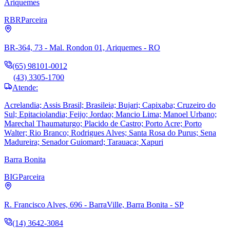
Ariquemes
RBR
Parceira
BR-364, 73 - Mal. Rondon 01, Ariquemes - RO
(65) 98101-0012
(43) 3305-1700
Atende:
Acrelandia; Assis Brasil; Brasileia; Bujari; Capixaba; Cruzeiro do
Sul; Epitaciolandia; Feijo; Jordao; Mancio Lima; Manoel Urbano;
Marechal Thaumaturgo; Placido de Castro; Porto Acre; Porto
Walter; Rio Branco; Rodrigues Alves; Santa Rosa do Purus; Sena
Madureira; Senador Guiomard; Tarauaca; Xapuri
Barra Bonita
BIG
Parceira
R. Francisco Alves, 696 - BarraVille, Barra Bonita - SP
(14) 3642-3084