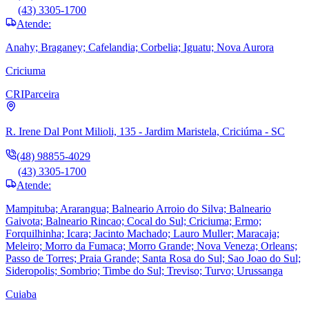
(43) 3305-1700
Atende:
Anahy; Braganey; Cafelandia; Corbelia; Iguatu; Nova Aurora
Criciuma
CRI
Parceira
R. Irene Dal Pont Milioli, 135 - Jardim Maristela, Criciúma - SC
(48) 98855-4029
(43) 3305-1700
Atende:
Mampituba; Ararangua; Balneario Arroio do Silva; Balneario
Gaivota; Balneario Rincao; Cocal do Sul; Criciuma; Ermo;
Forquilhinha; Icara; Jacinto Machado; Lauro Muller; Maracaja;
Meleiro; Morro da Fumaca; Morro Grande; Nova Veneza; Orleans;
Passo de Torres; Praia Grande; Santa Rosa do Sul; Sao Joao do Sul;
Sideropolis; Sombrio; Timbe do Sul; Treviso; Turvo; Urussanga
Cuiaba