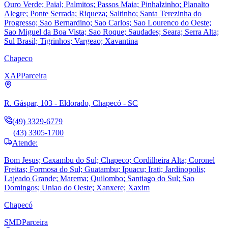
Ouro Verde; Paial; Palmitos; Passos Maia; Pinhalzinho; Planalto
Alegre; Ponte Serrada; Riqueza; Saltinho; Santa Terezinha do
Progresso; Sao Bernardino; Sao Carlos; Sao Lourenco do Oeste;
Sao Miguel da Boa Vista; Sao Roque; Saudades; Seara; Serra Alta;
Sul Brasil; Tigrinhos; Vargeao; Xavantina
Chapeco
XAP
Parceira
R. Gáspar, 103 - Eldorado, Chapecó - SC
(49) 3329-6779
(43) 3305-1700
Atende:
Bom Jesus; Caxambu do Sul; Chapeco; Cordilheira Alta; Coronel
Freitas; Formosa do Sul; Guatambu; Ipuacu; Irati; Jardinopolis;
Lajeado Grande; Marema; Quilombo; Santiago do Sul; Sao
Domingos; Uniao do Oeste; Xanxere; Xaxim
Chapecó
SMD
Parceira