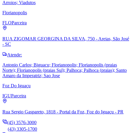
Arroios; Viadutos
Florianopolis
FLO
Parceira
RUA ZIGOMAR GEORGINA DA SILVA, 750 - Areias, São José
- SC
Atende:
Antonio Carlos; Biguacu; Florianopolis; Florianopolis (praias
Norte); Florianopolis (praias Sul); Palhoca; Palhoca (praias); Santo
Amaro da Imperatriz; Sao Jose
Foz Do Iguaçu
IGU
Parceira
Rua Sergio Gaspareto, 1818 - Portal da Foz, Foz do Iguaçu - PR
(45) 3576-3000
(43) 3305-1700