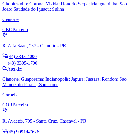
Chopinzinho; Coronel Vivida; Honorio Serpa; Mangueirinha; Sao
Joao; Saudade do Iguacu; Sulina
Cianorte
CBO
Parceira
R. Alfa Saad, 537 - Cianorte - PR
(44) 3343-4000
(43) 3305-1700
Atende:
Cianorte; Guaporema; Indianopolis; Japura; Jussara; Rondon; Sao
Manoel do Parana; Sao Tome
Corbelia
COR
Parceira
R. Avaetés, 705 - Santa Cruz, Cascavel - PR
(45) 99914-7626