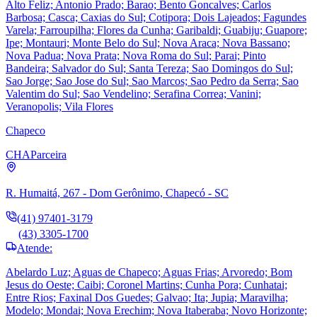
Alto Feliz; Antonio Prado; Barao; Bento Goncalves; Carlos
Barbosa; Casca; Caxias do Sul; Cotipora; Dois Lajeados; Fagundes
Varela; Farroupilha; Flores da Cunha; Garibaldi; Guabiju; Guapore;
Ipe; Montauri; Monte Belo do Sul; Nova Araca; Nova Bassano;
Nova Padua; Nova Prata; Nova Roma do Sul; Parai; Pinto
Bandeira; Salvador do Sul; Santa Tereza; Sao Domingos do Sul;
Sao Jorge; Sao Jose do Sul; Sao Marcos; Sao Pedro da Serra; Sao
Valentim do Sul; Sao Vendelino; Serafina Correa; Vanini;
Veranopolis; Vila Flores
Chapeco
CHA
Parceira
R. Humaitá, 267 - Dom Gerônimo, Chapecó - SC
(41) 97401-3179
(43) 3305-1700
Atende:
Abelardo Luz; Aguas de Chapeco; Aguas Frias; Arvoredo; Bom
Jesus do Oeste; Caibi; Coronel Martins; Cunha Pora; Cunhatai;
Entre Rios; Faxinal Dos Guedes; Galvao; Ita; Jupia; Maravilha;
Modelo; Mondai; Nova Erechim; Nova Itaberaba; Novo Horizonte;