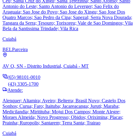
Ceu; Santa Cruz do Xingu; Santa Terezinha; Santo Afonso; Santo
Antonio do Leste; Santo Antonio do Leverger; Sao Felix do
Araguaia; Sao Jose do Povo; Sao Jose do Xingu; Sao Jose Dos
Quatro Marcos; Sao Pedro da Cipa; Sapezal; Serra Nova Dourada;
Tangara da Serra; Tesouro; Torixoreu; Vale de Sao Domingos; Vila
Bela da Santissima Trindade; Vila Rica
Cuiabá
BEL
Parceira
AV O, SN - Distrito Industrial, Cuiabá - MT
(65) 98101-0010
(43) 3305-1700
Atende:
Alenquer; Altamira; Aveiro; Belterra; Brasil Novo; Castelo Dos
Sonhos; Curua; Faro; Itaituba; Jacareacanga; Juruti; Maraba;
Medicilandia; Miritituba; Mojui Dos Campos; Monte Alegre;
Moraes Almeida; Novo Progresso; Obidos; Oriximina; Placas;
Prainha; Ruropolis; Santarem; Terra Santa; Trairao
Cuiabá