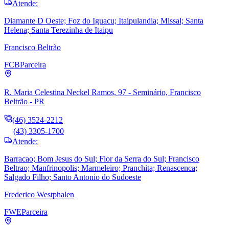
Atende:
Diamante D Oeste; Foz do Iguacu; Itaipulandia; Missal; Santa
Helena; Santa Terezinha de Itaipu
Francisco Beltrão
FCB
Parceira
R. Maria Celestina Neckel Ramos, 97 - Seminário, Francisco
Beltrão - PR
(46) 3524-2212
(43) 3305-1700
Atende:
Barracao; Bom Jesus do Sul; Flor da Serra do Sul; Francisco
Beltrao; Manfrinopolis; Marmeleiro; Pranchita; Renascenca;
Salgado Filho; Santo Antonio do Sudoeste
Frederico Westphalen
FWE
Parceira