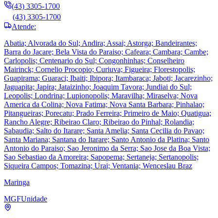
(43) 3305-1700
(43) 3305-1700
Atende:
Abatia; Alvorada do Sul; Andira; Assai; Astorga; Bandeirantes;
Barra do Jacare; Bela Vista do Paraiso; Cafeara; Cambara; Cambe;
Carlopolis; Centenario do Sul; Congonhinhas; Conselheiro
Mairinck; Cornelio Procopio; Curiuva; Figueira; Florestopolis;
Guapirama; Guaraci; Ibaiti; Ibipora; Itambaraca; Jaboti; Jacarezinho;
Jaguapita; Japira; Jataizinho; Joaquim Tavora; Jundiai do Sul;
Leopolis; Londrina; Lupionopolis; Maravilha; Miraselva; Nova
America da Colina; Nova Fatima; Nova Santa Barbara; Pinhalao;
Pitangueiras; Porecatu; Prado Ferreira; Primeiro de Maio; Quatigua;
Rancho Alegre; Ribeirao Claro; Ribeirao do Pinhal; Rolandia;
Sabaudia; Salto do Itarare; Santa Amelia; Santa Cecilia do Pavao;
Santa Mariana; Santana do Itarare; Santo Antonio da Platina; Santo
Antonio do Paraiso; Sao Jeronimo da Serra; Sao Jose da Boa Vista;
Sao Sebastiao da Amoreira; Sapopema; Sertaneja; Sertanopolis;
Siqueira Campos; Tomazina; Urai; Ventania; Wenceslau Braz
Maringa
MGF
Unidade