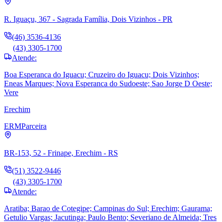
R. Iguaçu, 367 - Sagrada Família, Dois Vizinhos - PR
(46) 3536-4136
(43) 3305-1700
Atende:
Boa Esperanca do Iguacu; Cruzeiro do Iguacu; Dois Vizinhos;
Eneas Marques; Nova Esperanca do Sudoeste; Sao Jorge D Oeste;
Vere
Erechim
ERM
Parceira
BR-153, 52 - Frinape, Erechim - RS
(51) 3522-9446
(43) 3305-1700
Atende:
Aratiba; Barao de Cotegipe; Campinas do Sul; Erechim; Gaurama;
Getulio Vargas; Jacutinga; Paulo Bento; Severiano de Almeida; Tres