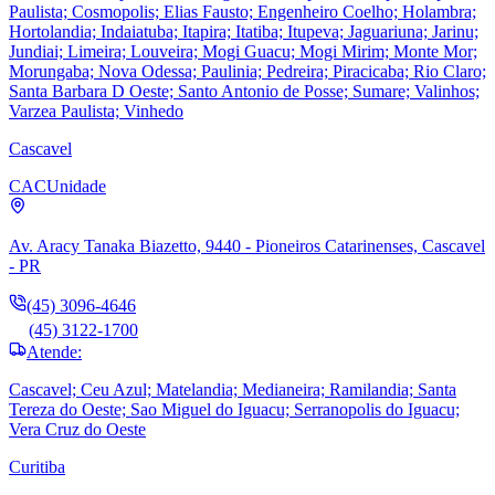
Paulista; Cosmopolis; Elias Fausto; Engenheiro Coelho; Holambra;
Hortolandia; Indaiatuba; Itapira; Itatiba; Itupeva; Jaguariuna; Jarinu;
Jundiai; Limeira; Louveira; Mogi Guacu; Mogi Mirim; Monte Mor;
Morungaba; Nova Odessa; Paulinia; Pedreira; Piracicaba; Rio Claro;
Santa Barbara D Oeste; Santo Antonio de Posse; Sumare; Valinhos;
Varzea Paulista; Vinhedo
Cascavel
CAC
Unidade
Av. Aracy Tanaka Biazetto, 9440 - Pioneiros Catarinenses, Cascavel
- PR
(45) 3096-4646
(45) 3122-1700
Atende:
Cascavel; Ceu Azul; Matelandia; Medianeira; Ramilandia; Santa
Tereza do Oeste; Sao Miguel do Iguacu; Serranopolis do Iguacu;
Vera Cruz do Oeste
Curitiba