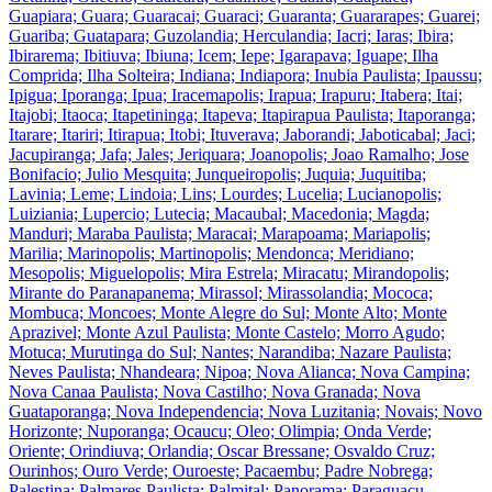
Guapiara; Guara; Guaracai; Guaraci; Guaranta; Guararapes; Guarei;
Guariba; Guatapara; Guzolandia; Herculandia; Iacri; Iaras; Ibira;
Ibirarema; Ibitiuva; Ibiuna; Icem; Iepe; Igarapava; Iguape; Ilha
Comprida; Ilha Solteira; Indiana; Indiapora; Inubia Paulista; Ipaussu;
Ipigua; Iporanga; Ipua; Iracemapolis; Irapua; Irapuru; Itabera; Itai;
Itajobi; Itaoca; Itapetininga; Itapeva; Itapirapua Paulista; Itaporanga;
Itarare; Itariri; Itirapua; Itobi; Ituverava; Jaborandi; Jaboticabal; Jaci;
Jacupiranga; Jafa; Jales; Jeriquara; Joanopolis; Joao Ramalho; Jose
Bonifacio; Julio Mesquita; Junqueiropolis; Juquia; Juquitiba;
Lavinia; Leme; Lindoia; Lins; Lourdes; Lucelia; Lucianopolis;
Luiziania; Lupercio; Lutecia; Macaubal; Macedonia; Magda;
Manduri; Maraba Paulista; Maracai; Marapoama; Mariapolis;
Marilia; Marinopolis; Martinopolis; Mendonca; Meridiano;
Mesopolis; Miguelopolis; Mira Estrela; Miracatu; Mirandopolis;
Mirante do Paranapanema; Mirassol; Mirassolandia; Mococa;
Mombuca; Moncoes; Monte Alegre do Sul; Monte Alto; Monte
Aprazivel; Monte Azul Paulista; Monte Castelo; Morro Agudo;
Motuca; Murutinga do Sul; Nantes; Narandiba; Nazare Paulista;
Neves Paulista; Nhandeara; Nipoa; Nova Alianca; Nova Campina;
Nova Canaa Paulista; Nova Castilho; Nova Granada; Nova
Guataporanga; Nova Independencia; Nova Luzitania; Novais; Novo
Horizonte; Nuporanga; Ocaucu; Oleo; Olimpia; Onda Verde;
Oriente; Orindiuva; Orlandia; Oscar Bressane; Osvaldo Cruz;
Ourinhos; Ouro Verde; Ouroeste; Pacaembu; Padre Nobrega;
Palestina; Palmares Paulista; Palmital; Panorama; Paraguacu