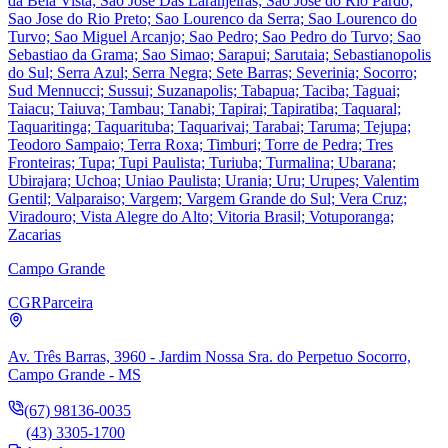
da Bela Vista; Sao Jose Das Laranjeiras; Sao Jose do Rio Pardo;
Sao Jose do Rio Preto; Sao Lourenco da Serra; Sao Lourenco do
Turvo; Sao Miguel Arcanjo; Sao Pedro; Sao Pedro do Turvo; Sao
Sebastiao da Grama; Sao Simao; Sarapui; Sarutaia; Sebastianopolis
do Sul; Serra Azul; Serra Negra; Sete Barras; Severinia; Socorro;
Sud Mennucci; Sussui; Suzanapolis; Tabapua; Taciba; Taguai;
Taiacu; Taiuva; Tambau; Tanabi; Tapirai; Tapiratiba; Taquaral;
Taquaritinga; Taquarituba; Taquarivai; Tarabai; Taruma; Tejupa;
Teodoro Sampaio; Terra Roxa; Timburi; Torre de Pedra; Tres
Fronteiras; Tupa; Tupi Paulista; Turiuba; Turmalina; Ubarana;
Ubirajara; Uchoa; Uniao Paulista; Urania; Uru; Urupes; Valentim
Gentil; Valparaiso; Vargem; Vargem Grande do Sul; Vera Cruz;
Viradouro; Vista Alegre do Alto; Vitoria Brasil; Votuporanga;
Zacarias
Campo Grande
CGR
Parceira
Av. Três Barras, 3960 - Jardim Nossa Sra. do Perpetuo Socorro,
Campo Grande - MS
(67) 98136-0035
(43) 3305-1700