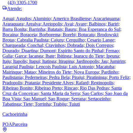
(43) 3305-1700
Atende:
Aguai; Agudos; Aluminio; Americo Brasiliense; Aracariguama;
Araraquara; Arealva; Areiopolis; Avai; Avare; Balbinos; Bariri;
Barra Bonita; Barrinha; Batatais; Bauru; Boa Esperanca do Sul;
Bocaina; Boraceia; Borborema; Borebi; Botucatu; Brodowski;
Brotas; Cabralia Paulista; Cajuru; Cerquilho; Cesario Lange;
Charqueada; Conchal; Cravinhos; Dobrada; Dois Corregos;
Dourado; Duartina; Dumont; Espirito Santo do Pinhal; Fernao;
Galia; Garca; Iacanga; Ibate; Ibitinga; Igaracu do Tiete; Ipeuna;
Itaju; Itapolis; Itapui; Itatinga; Itirapina; Jardinopolis; Jau; Jumirim;
Laranjal Paulista; Lencois Paulista; Luis Antonio; Macatuba;
Mairinque; Matao; Mineiros do Tiete; Nova Europa; Pardinho;
Paulistania; Pederneiras; Pedra Bela; Pirajui; Piratininga; Porto Feliz;
Pradopolis; Pratania; Presidente Alves; Rafard; Reginopolis;
Ribeirao Bonito; Ribeirao Preto; Rincao; Rio Das Pedras; Santa
Cruz da Conceicao; Santa Maria da Serra; Sao Carlos; Sao Joao da
Boa Vista; Sao Manuel; Sao Roque; Serrana; Sertaozinho;
Tabatinga; Tiete; Torrinha; Trabiju; Tuiuti
Cachoeirinha
POA
Parceira