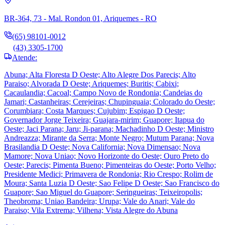
BR-364, 73 - Mal. Rondon 01, Ariquemes - RO
(65) 98101-0012
(43) 3305-1700
Atende:
Abuna; Alta Floresta D Oeste; Alto Alegre Dos Parecis; Alto
Paraiso; Alvorada D Oeste; Ariquemes; Buritis; Cabixi;
Cacaulandia; Cacoal; Campo Novo de Rondonia; Candeias do
Jamari; Castanheiras; Cerejeiras; Chupinguaia; Colorado do Oeste;
Corumbiara; Costa Marques; Cujubim; Espigao D Oeste;
Governador Jorge Teixeira; Guajara-mirim; Guapore; Itapua do
Oeste; Jaci Parana; Jaru; Ji-parana; Machadinho D Oeste; Ministro
Andreazza; Mirante da Serra; Monte Negro; Mutum Parana; Nova
Brasilandia D Oeste; Nova California; Nova Dimensao; Nova
Mamore; Nova Uniao; Novo Horizonte do Oeste; Ouro Preto do
Oeste; Parecis; Pimenta Bueno; Pimenteiras do Oeste; Porto Velho;
Presidente Medici; Primavera de Rondonia; Rio Crespo; Rolim de
Moura; Santa Luzia D Oeste; Sao Felipe D Oeste; Sao Francisco do
Guapore; Sao Miguel do Guapore; Seringueiras; Teixeiropolis;
Theobroma; Uniao Bandeira; Urupa; Vale do Anari; Vale do
Paraiso; Vila Extrema; Vilhena; Vista Alegre do Abuna