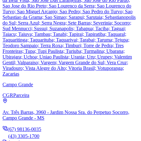
da Bela Vista; Sao Jose Das Laranjeiras; Sao Jose do Rio Pardo;
Sao Jose do Rio Preto; Sao Lourenco da Serra; Sao Lourenco do
Turvo; Sao Miguel Arcanjo; Sao Pedro; Sao Pedro do Turvo; Sao
Sebastiao da Grama; Sao Simao; Sarapui; Sarutaia; Sebastianopolis
do Sul; Serra Azul; Serra Negra; Sete Barras; Severinia; Socorro;
Sud Mennucci; Sussui; Suzanapolis; Tabapua; Taciba; Taguai;
Taiacu; Taiuva; Tambau; Tanabi; Tapirai; Tapiratiba; Taquaral;
Taquaritinga; Taquarituba; Taquarivai; Tarabai; Taruma; Tejupa;
Teodoro Sampaio; Terra Roxa; Timburi; Torre de Pedra; Tres
Fronteiras; Tupa; Tupi Paulista; Turiuba; Turmalina; Ubarana;
Ubirajara; Uchoa; Uniao Paulista; Urania; Uru; Urupes; Valentim
Gentil; Valparaiso; Vargem; Vargem Grande do Sul; Vera Cruz;
Viradouro; Vista Alegre do Alto; Vitoria Brasil; Votuporanga;
Zacarias
Campo Grande
CGR
Parceira
Av. Três Barras, 3960 - Jardim Nossa Sra. do Perpetuo Socorro,
Campo Grande - MS
(67) 98136-0035
(43) 3305-1700