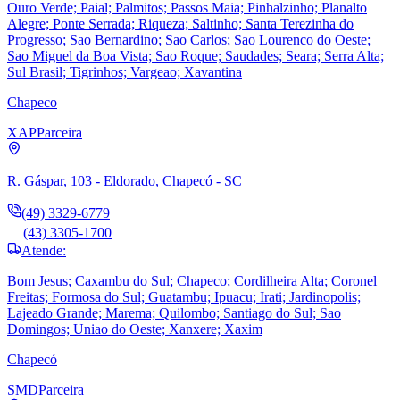
Ouro Verde; Paial; Palmitos; Passos Maia; Pinhalzinho; Planalto
Alegre; Ponte Serrada; Riqueza; Saltinho; Santa Terezinha do
Progresso; Sao Bernardino; Sao Carlos; Sao Lourenco do Oeste;
Sao Miguel da Boa Vista; Sao Roque; Saudades; Seara; Serra Alta;
Sul Brasil; Tigrinhos; Vargeao; Xavantina
Chapeco
XAP
Parceira
R. Gáspar, 103 - Eldorado, Chapecó - SC
(49) 3329-6779
(43) 3305-1700
Atende:
Bom Jesus; Caxambu do Sul; Chapeco; Cordilheira Alta; Coronel
Freitas; Formosa do Sul; Guatambu; Ipuacu; Irati; Jardinopolis;
Lajeado Grande; Marema; Quilombo; Santiago do Sul; Sao
Domingos; Uniao do Oeste; Xanxere; Xaxim
Chapecó
SMD
Parceira