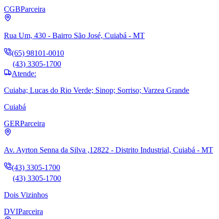
CGB
Parceira
Rua Um, 430 - Bairro São José, Cuiabá - MT
(65) 98101-0010
(43) 3305-1700
Atende:
Cuiaba; Lucas do Rio Verde; Sinop; Sorriso; Varzea Grande
Cuiabá
GER
Parceira
Av. Ayrton Senna da Silva ,12822 - Distrito Industrial, Cuiabá - MT
(43) 3305-1700
(43) 3305-1700
Dois Vizinhos
DVI
Parceira