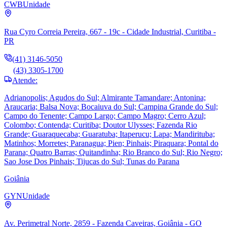
CWB
Unidade
Rua Cyro Correia Pereira, 667 - 19c - Cidade Industrial, Curitiba -
PR
(41) 3146-5050
(43) 3305-1700
Atende:
Adrianopolis; Agudos do Sul; Almirante Tamandare; Antonina;
Araucaria; Balsa Nova; Bocaiuva do Sul; Campina Grande do Sul;
Campo do Tenente; Campo Largo; Campo Magro; Cerro Azul;
Colombo; Contenda; Curitiba; Doutor Ulysses; Fazenda Rio
Grande; Guaraquecaba; Guaratuba; Itaperucu; Lapa; Mandirituba;
Matinhos; Morretes; Paranagua; Pien; Pinhais; Piraquara; Pontal do
Parana; Quatro Barras; Quitandinha; Rio Branco do Sul; Rio Negro;
Sao Jose Dos Pinhais; Tijucas do Sul; Tunas do Parana
Goiânia
GYN
Unidade
Av. Perimetral Norte, 2859 - Fazenda Caveiras, Goiânia - GO