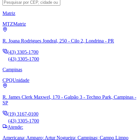
Matriz
MTZ
Matriz
R. Joana Rodrigues Jondral, 250 - Cilo 2, Londrina - PR
(43) 3305-1700
(43) 3305-1700
Campinas
CPQ
Unidade
R. James Clerk Maxwel, 170 - Galpão 3 - Techno Park, Campinas -
SP
(19) 3167-0100
(43) 3305-1700
Atende:
Americana; Amparo; Artur Nogueira; Campinas; Campo Limpo