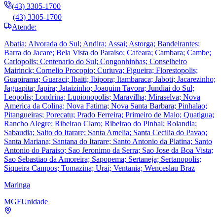
(43) 3305-1700
(43) 3305-1700
Atende:
Abatia; Alvorada do Sul; Andira; Assai; Astorga; Bandeirantes;
Barra do Jacare; Bela Vista do Paraiso; Cafeara; Cambara; Cambe;
Carlopolis; Centenario do Sul; Congonhinhas; Conselheiro
Mairinck; Cornelio Procopio; Curiuva; Figueira; Florestopolis;
Guapirama; Guaraci; Ibaiti; Ibipora; Itambaraca; Jaboti; Jacarezinho;
Jaguapita; Japira; Jataizinho; Joaquim Tavora; Jundiai do Sul;
Leopolis; Londrina; Lupionopolis; Maravilha; Miraselva; Nova
America da Colina; Nova Fatima; Nova Santa Barbara; Pinhalao;
Pitangueiras; Porecatu; Prado Ferreira; Primeiro de Maio; Quatigua;
Rancho Alegre; Ribeirao Claro; Ribeirao do Pinhal; Rolandia;
Sabaudia; Salto do Itarare; Santa Amelia; Santa Cecilia do Pavao;
Santa Mariana; Santana do Itarare; Santo Antonio da Platina; Santo
Antonio do Paraiso; Sao Jeronimo da Serra; Sao Jose da Boa Vista;
Sao Sebastiao da Amoreira; Sapopema; Sertaneja; Sertanopolis;
Siqueira Campos; Tomazina; Urai; Ventania; Wenceslau Braz
Maringa
MGF
Unidade