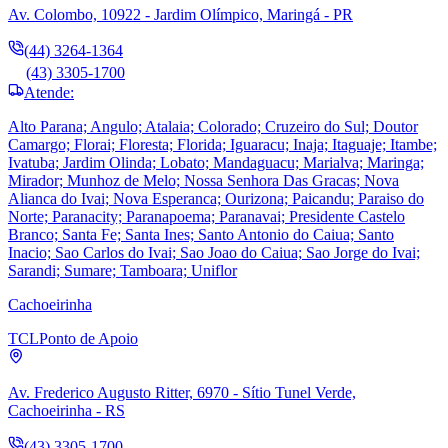
Av. Colombo, 10922 - Jardim Olímpico, Maringá - PR
(44) 3264-1364
(43) 3305-1700
Atende:
Alto Parana; Angulo; Atalaia; Colorado; Cruzeiro do Sul; Doutor
Camargo; Florai; Floresta; Florida; Iguaracu; Inaja; Itaguaje; Itambe;
Ivatuba; Jardim Olinda; Lobato; Mandaguacu; Marialva; Maringa;
Mirador; Munhoz de Melo; Nossa Senhora Das Gracas; Nova
Alianca do Ivai; Nova Esperanca; Ourizona; Paicandu; Paraiso do
Norte; Paranacity; Paranapoema; Paranavai; Presidente Castelo
Branco; Santa Fe; Santa Ines; Santo Antonio do Caiua; Santo
Inacio; Sao Carlos do Ivai; Sao Joao do Caiua; Sao Jorge do Ivai;
Sarandi; Sumare; Tamboara; Uniflor
Cachoeirinha
TCL
Ponto de Apoio
Av. Frederico Augusto Ritter, 6970 - Sítio Tunel Verde,
Cachoeirinha - RS
(43) 3305-1700