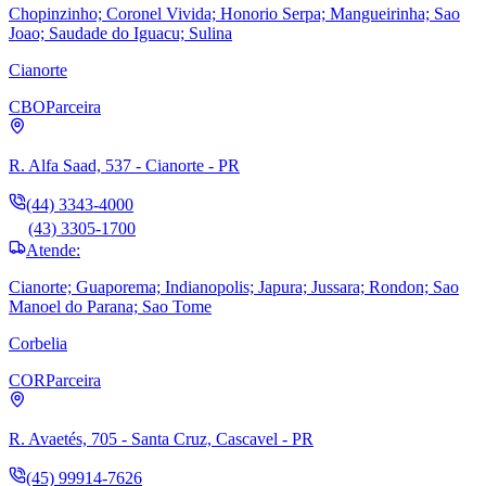
Chopinzinho; Coronel Vivida; Honorio Serpa; Mangueirinha; Sao
Joao; Saudade do Iguacu; Sulina
Cianorte
CBO
Parceira
R. Alfa Saad, 537 - Cianorte - PR
(44) 3343-4000
(43) 3305-1700
Atende:
Cianorte; Guaporema; Indianopolis; Japura; Jussara; Rondon; Sao
Manoel do Parana; Sao Tome
Corbelia
COR
Parceira
R. Avaetés, 705 - Santa Cruz, Cascavel - PR
(45) 99914-7626