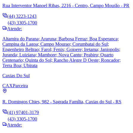
Rua Interventor Manoel Ribas, 2216 - Centro, Campo Mourão - PR
(44) 3223-1243
(43) 3305-1700
Atende:
Altamira do Parana; Araruna; Barbosa Ferraz; Boa Esperanca;
Campina da Lagoa; Campo Mourao; Corumbatai do Sul;
Engenheiro Beltrao; Farol; Fenix; Goioere; Iretama; Janiopolis;
Juranda; Luiziana; Mambore; Nova Cantu; Peabiru; Quarto
Centenario; Quinta do Sol; Rancho Alegre D Oeste; Roncador;
Terra Boa; Ubirata
Caxias Do Sul
CAX
Parceira
R. Domingos Chies, 982 - Sagrada Família, Caxias do Sul - RS
(41) 97401-3179
(43) 3305-1700
Atende: