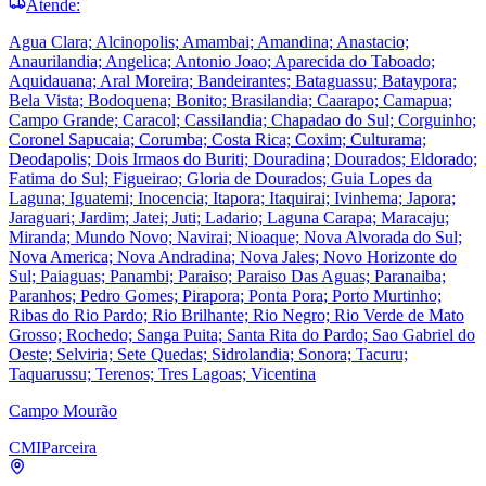
Atende:
Agua Clara; Alcinopolis; Amambai; Amandina; Anastacio;
Anaurilandia; Angelica; Antonio Joao; Aparecida do Taboado;
Aquidauana; Aral Moreira; Bandeirantes; Bataguassu; Bataypora;
Bela Vista; Bodoquena; Bonito; Brasilandia; Caarapo; Camapua;
Campo Grande; Caracol; Cassilandia; Chapadao do Sul; Corguinho;
Coronel Sapucaia; Corumba; Costa Rica; Coxim; Culturama;
Deodapolis; Dois Irmaos do Buriti; Douradina; Dourados; Eldorado;
Fatima do Sul; Figueirao; Gloria de Dourados; Guia Lopes da
Laguna; Iguatemi; Inocencia; Itapora; Itaquirai; Ivinhema; Japora;
Jaraguari; Jardim; Jatei; Juti; Ladario; Laguna Carapa; Maracaju;
Miranda; Mundo Novo; Navirai; Nioaque; Nova Alvorada do Sul;
Nova America; Nova Andradina; Nova Jales; Novo Horizonte do
Sul; Paiaguas; Panambi; Paraiso; Paraiso Das Aguas; Paranaiba;
Paranhos; Pedro Gomes; Pirapora; Ponta Pora; Porto Murtinho;
Ribas do Rio Pardo; Rio Brilhante; Rio Negro; Rio Verde de Mato
Grosso; Rochedo; Sanga Puita; Santa Rita do Pardo; Sao Gabriel do
Oeste; Selviria; Sete Quedas; Sidrolandia; Sonora; Tacuru;
Taquarussu; Terenos; Tres Lagoas; Vicentina
Campo Mourão
CMI
Parceira