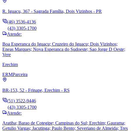
R. Iguaçu, 367 - Sagrada Família, Dois Vizinhos - PR
(46) 3536-4136
(43) 3305-1700
Atende:
Boa Esperanca do Iguacu; Cruzeiro do Iguacu; Dois Vizinhos;
Eneas Marques; Nova Esperanca do Sudoeste; Sao Jorge D Oeste;
Vere
Erechim
ERM
Parceira
BR-153, 52 - Frinape, Erechim - RS
(51) 3522-9446
(43) 3305-1700
Atende:
Aratiba; Barao de Cotegipe; Campinas do Sul; Erechim; Gaurama;
Getulio Vargas; Jacutinga; Paulo Bento; Severiano de Almeida; Tres