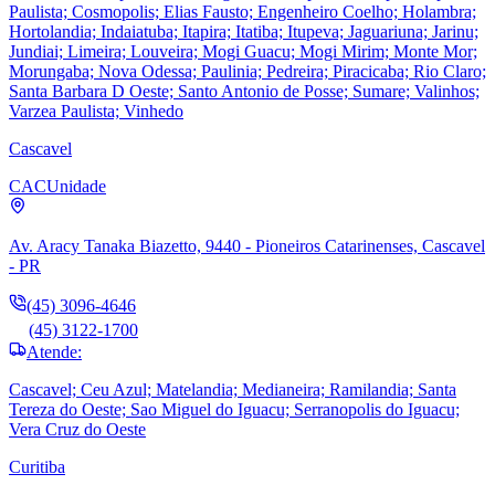
Paulista; Cosmopolis; Elias Fausto; Engenheiro Coelho; Holambra;
Hortolandia; Indaiatuba; Itapira; Itatiba; Itupeva; Jaguariuna; Jarinu;
Jundiai; Limeira; Louveira; Mogi Guacu; Mogi Mirim; Monte Mor;
Morungaba; Nova Odessa; Paulinia; Pedreira; Piracicaba; Rio Claro;
Santa Barbara D Oeste; Santo Antonio de Posse; Sumare; Valinhos;
Varzea Paulista; Vinhedo
Cascavel
CAC
Unidade
Av. Aracy Tanaka Biazetto, 9440 - Pioneiros Catarinenses, Cascavel
- PR
(45) 3096-4646
(45) 3122-1700
Atende:
Cascavel; Ceu Azul; Matelandia; Medianeira; Ramilandia; Santa
Tereza do Oeste; Sao Miguel do Iguacu; Serranopolis do Iguacu;
Vera Cruz do Oeste
Curitiba