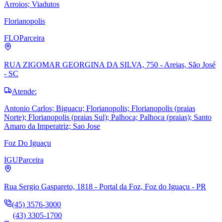
Arroios; Viadutos
Florianopolis
FLO
Parceira
RUA ZIGOMAR GEORGINA DA SILVA, 750 - Areias, São José
- SC
Atende:
Antonio Carlos; Biguacu; Florianopolis; Florianopolis (praias
Norte); Florianopolis (praias Sul); Palhoca; Palhoca (praias); Santo
Amaro da Imperatriz; Sao Jose
Foz Do Iguaçu
IGU
Parceira
Rua Sergio Gaspareto, 1818 - Portal da Foz, Foz do Iguaçu - PR
(45) 3576-3000
(43) 3305-1700