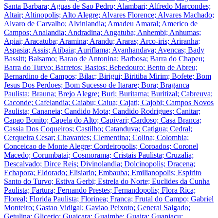
Santa Barbara; Aguas de Sao Pedro; Alambari; Alfredo Marcondes;
Altair; Altinopolis; Alto Alegre; Alvares Florence; Alvares Machado;
Alvaro de Carvalho; Alvinlandia; Amadeu Amaral; Americo de
Campos; Analandia; Andradina; Angatuba; Anhembi; Anhumas;
Apiai; Aracatuba; Aramina; Arandu; Araras; Arco-iris; Ariranha;
Aspasia; Assis; Atibaia; Auriflama; Avanhandava; Avencas; Bady
Bassitt; Balsamo; Barao de Antonina; Barbosa; Barra do Chapeu;
Barra do Turvo; Barretos; Bastos; Bebedouro; Bento de Abreu;
Bernardino de Campos; Bilac; Birigui; Biritiba Mirim; Bofete; Bom
Jesus Dos Perdoes; Bom Sucesso de Itarare; Bora; Braganca
Paulista; Brauna; Brejo Alegre; Buri; Buritama; Buritizal; Cabreuva;
Caconde; Cafelandia; Caiabu; Caiua; Cajati; Cajobi; Campos Novos
Paulista; Cananeia; Candido Mota; Candido Rodrigues; Canitar;
Capao Bonito; Capela do Alto; Capivari; Cardoso; Casa Branca;
Cassia Dos Coqueiros; Castilho; Catanduva; Catigua; Cedral;
Cerqueira Cesar; Chavantes; Clementina; Colina; Colombia;
Conceicao de Monte Alegre; Cordeiropolis; Coroados; Coronel
Macedo; Corumbatai; Cosmorama; Cristais Paulista; Cruzalia;
Descalvado; Dirce Reis; Divinolandia; Dolcinopolis; Dracena;
Echapora; Eldorado; Elisiario; Embauba; Emilianopolis; Espirito
Santo do Turvo; Estiva Gerbi; Estrela do Norte; Euclides da Cunha
Paulista; Fartura; Fernando Prestes; Fernandopolis; Flora Rica;
Floreal; Florida Paulista; Florinea; Franca; Frutal do Campo; Gabriel
Monteiro; Gastao Vidigal; Gaviao Peixoto; General Salgado;
Getulina; Glicerio; Guaicara; Guaimbe; Guaira; Guapiacu;