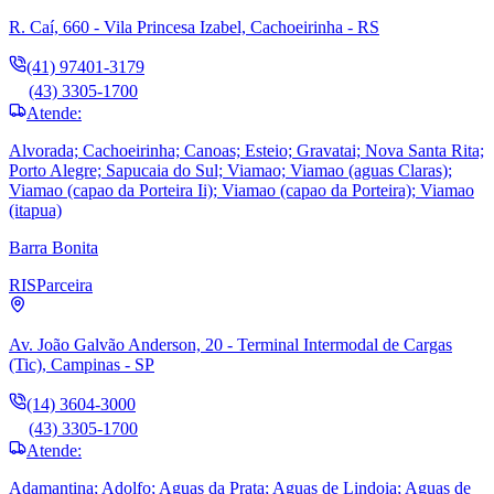
R. Caí, 660 - Vila Princesa Izabel, Cachoeirinha - RS
(41) 97401-3179
(43) 3305-1700
Atende:
Alvorada; Cachoeirinha; Canoas; Esteio; Gravatai; Nova Santa Rita;
Porto Alegre; Sapucaia do Sul; Viamao; Viamao (aguas Claras);
Viamao (capao da Porteira Ii); Viamao (capao da Porteira); Viamao
(itapua)
Barra Bonita
RIS
Parceira
Av. João Galvão Anderson, 20 - Terminal Intermodal de Cargas
(Tic), Campinas - SP
(14) 3604-3000
(43) 3305-1700
Atende:
Adamantina; Adolfo; Aguas da Prata; Aguas de Lindoia; Aguas de