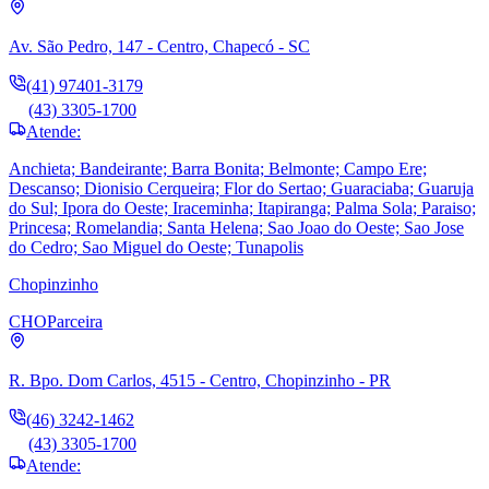
Av. São Pedro, 147 - Centro, Chapecó - SC
(41) 97401-3179
(43) 3305-1700
Atende:
Anchieta; Bandeirante; Barra Bonita; Belmonte; Campo Ere;
Descanso; Dionisio Cerqueira; Flor do Sertao; Guaraciaba; Guaruja
do Sul; Ipora do Oeste; Iraceminha; Itapiranga; Palma Sola; Paraiso;
Princesa; Romelandia; Santa Helena; Sao Joao do Oeste; Sao Jose
do Cedro; Sao Miguel do Oeste; Tunapolis
Chopinzinho
CHO
Parceira
R. Bpo. Dom Carlos, 4515 - Centro, Chopinzinho - PR
(46) 3242-1462
(43) 3305-1700
Atende: