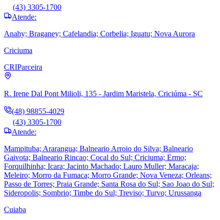
(43) 3305-1700
Atende:
Anahy; Braganey; Cafelandia; Corbelia; Iguatu; Nova Aurora
Criciuma
CRI
Parceira
R. Irene Dal Pont Milioli, 135 - Jardim Maristela, Criciúma - SC
(48) 98855-4029
(43) 3305-1700
Atende:
Mampituba; Ararangua; Balneario Arroio do Silva; Balneario
Gaivota; Balneario Rincao; Cocal do Sul; Criciuma; Ermo;
Forquilhinha; Icara; Jacinto Machado; Lauro Muller; Maracaja;
Meleiro; Morro da Fumaca; Morro Grande; Nova Veneza; Orleans;
Passo de Torres; Praia Grande; Santa Rosa do Sul; Sao Joao do Sul;
Sideropolis; Sombrio; Timbe do Sul; Treviso; Turvo; Urussanga
Cuiaba