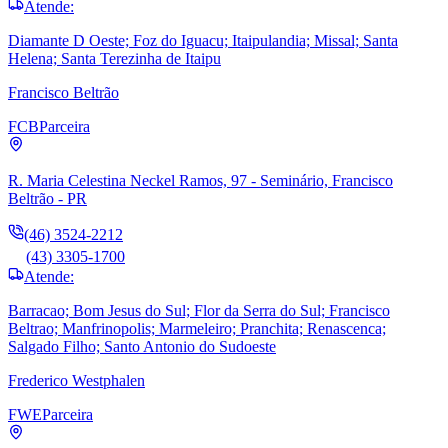
Atende:
Diamante D Oeste; Foz do Iguacu; Itaipulandia; Missal; Santa
Helena; Santa Terezinha de Itaipu
Francisco Beltrão
FCB
Parceira
R. Maria Celestina Neckel Ramos, 97 - Seminário, Francisco
Beltrão - PR
(46) 3524-2212
(43) 3305-1700
Atende:
Barracao; Bom Jesus do Sul; Flor da Serra do Sul; Francisco
Beltrao; Manfrinopolis; Marmeleiro; Pranchita; Renascenca;
Salgado Filho; Santo Antonio do Sudoeste
Frederico Westphalen
FWE
Parceira