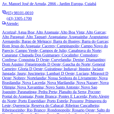
Av. Manoel José de Arruda, 2866 - Jardim Europa, Cuiabá
(65) 98101-0010
(43) 3305-1700
Atende:
Acorizal; Agua Boa; Alto Araguaia; Alto Boa Vista; Alto Garcas;
Alto Paraguai; Alto Taquari; Araguaiana; Araguainha; Araputanga;
Arenapolis; Barao de Melgaco; Barra do Bugres; Barra do Garcas;
Bom Jesus do Araguaia; Caceres; Campinapolis; Campo Novo do
Parecis; Campo Verde; Campos de Julio; Canabrava do Norte;
Canarana; Chapada Dos Guimaraes; Cocalinho; Comodoro;
Confresa; Conquista D Oeste; Curvelandia; Denise; Diamantino;
Dom Aquino; Figueiropolis D Oeste; Gaucha do Norte; General
Carneiro; Gloria D Oeste; Guiratinga; Indiavai; Itiquira; Jaciara;
Jangada; Jauru; Juscimeira; Lambari D Oeste; Luciara; Mirassol D
Oeste; Nobres; Nortelandia; Nossa Senhora do Livramento; Nova
Brasilandia; Nova Lacerda; Nova Marilandia; Nova Nazare; Nova
Olimpia; Nova Xavantina; Novo Santo Antonio; Novo Sao
Joaquim; Paranatinga; Pedra Preta; Planalto da Serra; Pocone;
Pontal do Araguaia; Ponte Branca; Pontes E Lacerda; Porto Alegre
do Norte; Porto Esperidiao; Porto Estrela; Poxoreu; Primavera do
Leste; Querencia; Reserva do Cabacal; Ribeirao Cascalheira;
Ribeiraozinho; Rio Branco; Rondonopolis; Rosario Oeste; Salto do