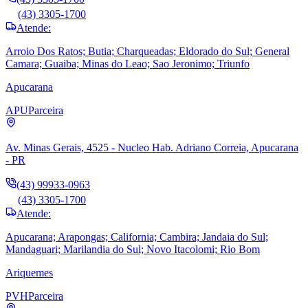
(43) 3305-1700
Atende:
Arroio Dos Ratos; Butia; Charqueadas; Eldorado do Sul; General
Camara; Guaiba; Minas do Leao; Sao Jeronimo; Triunfo
Apucarana
APU
Parceira
Av. Minas Gerais, 4525 - Nucleo Hab. Adriano Correia, Apucarana
- PR
(43) 99933-0963
(43) 3305-1700
Atende:
Apucarana; Arapongas; California; Cambira; Jandaia do Sul;
Mandaguari; Marilandia do Sul; Novo Itacolomi; Rio Bom
Ariquemes
PVH
Parceira