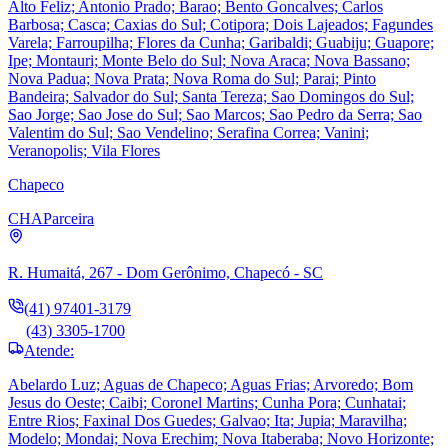
Alto Feliz; Antonio Prado; Barao; Bento Goncalves; Carlos
Barbosa; Casca; Caxias do Sul; Cotipora; Dois Lajeados; Fagundes
Varela; Farroupilha; Flores da Cunha; Garibaldi; Guabiju; Guapore;
Ipe; Montauri; Monte Belo do Sul; Nova Araca; Nova Bassano;
Nova Padua; Nova Prata; Nova Roma do Sul; Parai; Pinto
Bandeira; Salvador do Sul; Santa Tereza; Sao Domingos do Sul;
Sao Jorge; Sao Jose do Sul; Sao Marcos; Sao Pedro da Serra; Sao
Valentim do Sul; Sao Vendelino; Serafina Correa; Vanini;
Veranopolis; Vila Flores
Chapeco
CHA
Parceira
R. Humaitá, 267 - Dom Gerônimo, Chapecó - SC
(41) 97401-3179
(43) 3305-1700
Atende:
Abelardo Luz; Aguas de Chapeco; Aguas Frias; Arvoredo; Bom
Jesus do Oeste; Caibi; Coronel Martins; Cunha Pora; Cunhatai;
Entre Rios; Faxinal Dos Guedes; Galvao; Ita; Jupia; Maravilha;
Modelo; Mondai; Nova Erechim; Nova Itaberaba; Novo Horizonte;