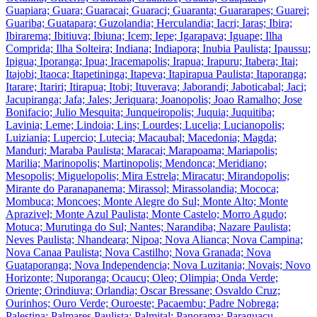
Guapiara; Guara; Guaracai; Guaraci; Guaranta; Guararapes; Guarei;
Guariba; Guatapara; Guzolandia; Herculandia; Iacri; Iaras; Ibira;
Ibirarema; Ibitiuva; Ibiuna; Icem; Iepe; Igarapava; Iguape; Ilha
Comprida; Ilha Solteira; Indiana; Indiapora; Inubia Paulista; Ipaussu;
Ipigua; Iporanga; Ipua; Iracemapolis; Irapua; Irapuru; Itabera; Itai;
Itajobi; Itaoca; Itapetininga; Itapeva; Itapirapua Paulista; Itaporanga;
Itarare; Itariri; Itirapua; Itobi; Ituverava; Jaborandi; Jaboticabal; Jaci;
Jacupiranga; Jafa; Jales; Jeriquara; Joanopolis; Joao Ramalho; Jose
Bonifacio; Julio Mesquita; Junqueiropolis; Juquia; Juquitiba;
Lavinia; Leme; Lindoia; Lins; Lourdes; Lucelia; Lucianopolis;
Luiziania; Lupercio; Lutecia; Macaubal; Macedonia; Magda;
Manduri; Maraba Paulista; Maracai; Marapoama; Mariapolis;
Marilia; Marinopolis; Martinopolis; Mendonca; Meridiano;
Mesopolis; Miguelopolis; Mira Estrela; Miracatu; Mirandopolis;
Mirante do Paranapanema; Mirassol; Mirassolandia; Mococa;
Mombuca; Moncoes; Monte Alegre do Sul; Monte Alto; Monte
Aprazivel; Monte Azul Paulista; Monte Castelo; Morro Agudo;
Motuca; Murutinga do Sul; Nantes; Narandiba; Nazare Paulista;
Neves Paulista; Nhandeara; Nipoa; Nova Alianca; Nova Campina;
Nova Canaa Paulista; Nova Castilho; Nova Granada; Nova
Guataporanga; Nova Independencia; Nova Luzitania; Novais; Novo
Horizonte; Nuporanga; Ocaucu; Oleo; Olimpia; Onda Verde;
Oriente; Orindiuva; Orlandia; Oscar Bressane; Osvaldo Cruz;
Ourinhos; Ouro Verde; Ouroeste; Pacaembu; Padre Nobrega;
Palestina; Palmares Paulista; Palmital; Panorama; Paraguacu