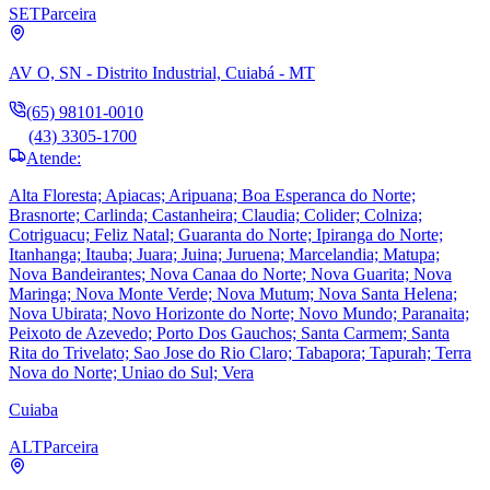
SET
Parceira
AV O, SN - Distrito Industrial, Cuiabá - MT
(65) 98101-0010
(43) 3305-1700
Atende:
Alta Floresta; Apiacas; Aripuana; Boa Esperanca do Norte;
Brasnorte; Carlinda; Castanheira; Claudia; Colider; Colniza;
Cotriguacu; Feliz Natal; Guaranta do Norte; Ipiranga do Norte;
Itanhanga; Itauba; Juara; Juina; Juruena; Marcelandia; Matupa;
Nova Bandeirantes; Nova Canaa do Norte; Nova Guarita; Nova
Maringa; Nova Monte Verde; Nova Mutum; Nova Santa Helena;
Nova Ubirata; Novo Horizonte do Norte; Novo Mundo; Paranaita;
Peixoto de Azevedo; Porto Dos Gauchos; Santa Carmem; Santa
Rita do Trivelato; Sao Jose do Rio Claro; Tabapora; Tapurah; Terra
Nova do Norte; Uniao do Sul; Vera
Cuiaba
ALT
Parceira