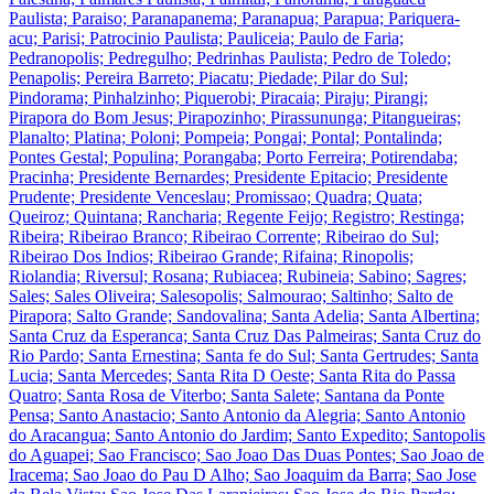
Paulista; Paraiso; Paranapanema; Paranapua; Parapua; Pariquera-
acu; Parisi; Patrocinio Paulista; Pauliceia; Paulo de Faria;
Pedranopolis; Pedregulho; Pedrinhas Paulista; Pedro de Toledo;
Penapolis; Pereira Barreto; Piacatu; Piedade; Pilar do Sul;
Pindorama; Pinhalzinho; Piquerobi; Piracaia; Piraju; Pirangi;
Pirapora do Bom Jesus; Pirapozinho; Pirassununga; Pitangueiras;
Planalto; Platina; Poloni; Pompeia; Pongai; Pontal; Pontalinda;
Pontes Gestal; Populina; Porangaba; Porto Ferreira; Potirendaba;
Pracinha; Presidente Bernardes; Presidente Epitacio; Presidente
Prudente; Presidente Venceslau; Promissao; Quadra; Quata;
Queiroz; Quintana; Rancharia; Regente Feijo; Registro; Restinga;
Ribeira; Ribeirao Branco; Ribeirao Corrente; Ribeirao do Sul;
Ribeirao Dos Indios; Ribeirao Grande; Rifaina; Rinopolis;
Riolandia; Riversul; Rosana; Rubiacea; Rubineia; Sabino; Sagres;
Sales; Sales Oliveira; Salesopolis; Salmourao; Saltinho; Salto de
Pirapora; Salto Grande; Sandovalina; Santa Adelia; Santa Albertina;
Santa Cruz da Esperanca; Santa Cruz Das Palmeiras; Santa Cruz do
Rio Pardo; Santa Ernestina; Santa fe do Sul; Santa Gertrudes; Santa
Lucia; Santa Mercedes; Santa Rita D Oeste; Santa Rita do Passa
Quatro; Santa Rosa de Viterbo; Santa Salete; Santana da Ponte
Pensa; Santo Anastacio; Santo Antonio da Alegria; Santo Antonio
do Aracangua; Santo Antonio do Jardim; Santo Expedito; Santopolis
do Aguapei; Sao Francisco; Sao Joao Das Duas Pontes; Sao Joao de
Iracema; Sao Joao do Pau D Alho; Sao Joaquim da Barra; Sao Jose