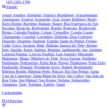
(43) 3305-1700
Atende:
Aguai; Agudos; Aluminio; Americo Brasiliense; Aracariguama;
Araraquara; Arealva; Areiopolis; Avai; Avare; Balbinos; Bariri;
Barra Bonita; Barrinha; Batatais; Bauru; Boa Esperanca do Sul;
Bocaina; Boraceia; Borborema; Borebi; Botucatu; Brodowski;
Brotas; Cabralia Paulista; Cajuru; Cerquilho; Cesario Lange;
Charqueada; Conchal; Cravinhos; Dobrada; Dois Corregos;
Dourado; Duartina; Dumont; Espirito Santo do Pinhal; Fernao;
Galia; Garca; Iacanga; Ibate; Ibitinga; Igaracu do Tiete; Ipeuna;
Itaju; Itapolis; Itapui; Itatinga; Itirapina; Jardinopolis; Jau; Jumirim;
Laranjal Paulista; Lencois Paulista; Luis Antonio; Macatuba;
Mairinque; Matao; Mineiros do Tiete; Nova Europa; Pardinho;
Paulistania; Pederneiras; Pedra Bela; Pirajui; Piratininga; Porto Feliz;
Pradopolis; Pratania; Presidente Alves; Rafard; Reginopolis;
Ribeirao Bonito; Ribeirao Preto; Rincao; Rio Das Pedras; Santa
Cruz da Conceicao; Santa Maria da Serra; Sao Carlos; Sao Joao da
Boa Vista; Sao Manuel; Sao Roque; Serrana; Sertaozinho;
Tabatinga; Tiete; Torrinha; Trabiju; Tuiuti
Cachoeirinha
POA
Parceira