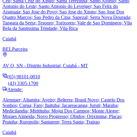
Ceu; Santa Cruz do Xingu; Santa Terezinha; Santo Afonso; Santo
Antonio do Leste; Santo Antonio do Leverger; Sao Felix do
Araguaia; Sao Jose do Povo; Sao Jose do Xingu; Sao Jose Dos
Quatro Marcos; Sao Pedro da Cipa; Sapezal; Serra Nova Dourada;
Tangara da Serra; Tesouro; Torixoreu; Vale de Sao Domingos; Vila
Bela da Santissima Trindade; Vila Rica
Cuiabá
BEL
Parceira
AV O, SN - Distrito Industrial, Cuiabá - MT
(65) 98101-0010
(43) 3305-1700
Atende:
Alenquer; Altamira; Aveiro; Belterra; Brasil Novo; Castelo Dos
Sonhos; Curua; Faro; Itaituba; Jacareacanga; Juruti; Maraba;
Medicilandia; Miritituba; Mojui Dos Campos; Monte Alegre;
Moraes Almeida; Novo Progresso; Obidos; Oriximina; Placas;
Prainha; Ruropolis; Santarem; Terra Santa; Trairao
Cuiabá