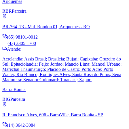
Ariquemes
RBR
Parceira
BR-364, 73 - Mal. Rondon 01, Ariquemes - RO
(65) 98101-0012
(43) 3305-1700
Atende:
Acrelandia; Assis Brasil; Brasileia; Bujari; Capixaba; Cruzeiro do
Sul; Epitaciolandia; Feijo; Jordao; Mancio Lima; Manoel Urbano;
Marechal Thaumaturgo; Placido de Castro; Porto Acre; Porto
Walter; Rio Branco; Rodrigues Alves; Santa Rosa do Purus; Sena
Madureira; Senador Guiomard; Tarauaca; Xapuri
Barra Bonita
BIG
Parceira
R. Francisco Alves, 696 - BarraVille, Barra Bonita - SP
(14) 3642-3084