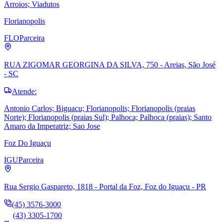
Arroios; Viadutos
Florianopolis
FLO
Parceira
RUA ZIGOMAR GEORGINA DA SILVA, 750 - Areias, São José
- SC
Atende:
Antonio Carlos; Biguacu; Florianopolis; Florianopolis (praias
Norte); Florianopolis (praias Sul); Palhoca; Palhoca (praias); Santo
Amaro da Imperatriz; Sao Jose
Foz Do Iguaçu
IGU
Parceira
Rua Sergio Gaspareto, 1818 - Portal da Foz, Foz do Iguaçu - PR
(45) 3576-3000
(43) 3305-1700