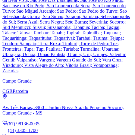
da Bela Vista; Sao Jose Das Laranjeiras; Sao Jose do Rio Pardo;
Sao Jose do Rio Preto; Sao Lourenco da Serra; Sao Lourenco do
Turvo; Sao Miguel Arcanjo; Sao Pedro; Sao Pedro do Turvo; Sao
Sebastiao da Grama; Sao Simao; Sarapui; Sarutaia; Sebastianopolis
do Sul; Serra Azul; Serra Negra; Sete Barras; Severinia; Socorro;
Sud Mennucci; Sussui; Suzanapolis; Tabapua; Taciba; Taguai;
Taiacu; Taiuva; Tambau; Tanabi; Tapirai; Tapiratiba; Taquaral;
Taquaritinga; Taquarituba; Taquarivai; Tarabai; Taruma; Tejupa;
Teodoro Sampaio; Terra Roxa; Timburi; Torre de Pedra; Tres
Fronteiras; Tupa; Tupi Paulista; Turiuba; Turmalina; Ubarana;
Ubirajara; Uchoa; Uniao Paulista; Urania; Uru; Urupes; Valentim
Gentil; Valparaiso; Vargem; Vargem Grande do Sul; Vera Cruz;
Viradouro; Vista Alegre do Alto; Vitoria Brasil; Votuporanga;
Zacarias
Campo Grande
CGR
Parceira
Av. Três Barras, 3960 - Jardim Nossa Sra. do Perpetuo Socorro,
Campo Grande - MS
(67) 98136-0035
(43) 3305-1700