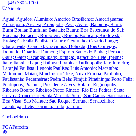
(43) 3305-1700
Atende:
Aguai; Agudos; Aluminio; Americo Brasiliense; Aracariguama;
Araraquara; Arealva; Areiopolis; Avai; Avare; Balbinos; Bariri;
Barra Bonita; Barrinha; Batatais; Bauru; Boa Esperanca do Sul;
Bocaina; Boraceia; Borborema; Borebi; Botucatu; Brodowski;
Brotas; Cabralia Paulista; Cajuru; Cerquilho; Cesario Lange;
Charqueada; Conchal; Cravinhos; Dobrada; Dois Corregos;
Dourado; Duartina; Dumont; Espirito Santo do Pinhal; Fernao;
Galia; Garca; Iacanga; Ibate; Ibitinga; Igaracu do Tiete; Ipeuna;
Itaju; Itapolis; Itapui; Itatinga; Itirapina; Jardinopolis; Jau; Jumirim;
Laranjal Paulista; Lencois Paulista; Luis Antonio; Macatuba;
Mairinque; Matao; Mineiros do Tiete; Nova Europa; Pardinho;
Paulistania; Pederneiras; Pedra Bela; Pirajui; Piratininga; Porto Feliz;
Pradopolis; Pratania; Presidente Alves; Rafard; Reginopolis;
Ribeirao Bonito; Ribeirao Preto; Rincao; Rio Das Pedras; Santa
Cruz da Conceicao; Santa Maria da Serra; Sao Carlos; Sao Joao da
Boa Vista; Sao Manuel; Sao Roque; Serrana; Sertaozinho;
Tabatinga; Tiete; Torrinha; Trabiju; Tuiuti
Cachoeirinha
POA
Parceira