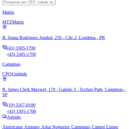
Matriz
MTZ
Matriz
R. Joana Rodrigues Jondral, 250 - Cilo 2, Londrina - PR
(43) 3305-1700
(43) 3305-1700
Campinas
CPQ
Unidade
R. James Clerk Maxwel, 170 - Galpão 3 - Techno Park, Campinas -
SP
(19) 3167-0100
(43) 3305-1700
Atende:
Americana; Amparo; Artur Nogueira; Campinas; Campo Limpo