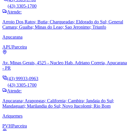
(43) 3305-1700
Atende:
Arroio Dos Ratos; Butia; Charqueadas; Eldorado do Sul; General
Camara; Guaiba; Minas do Leao; Sao Jeronimo; Triunfo
Apucarana
APU
Parceira
Av. Minas Gerais, 4525 - Nucleo Hab. Adriano Correia, Apucarana
- PR
(43) 99933-0963
(43) 3305-1700
Atende:
Apucarana; Arapongas; California; Cambira; Jandaia do Sul;
Mandaguari; Marilandia do Sul; Novo Itacolomi; Rio Bom
Ariquemes
PVH
Parceira