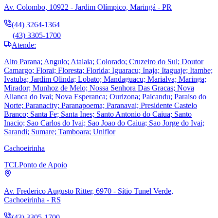
Av. Colombo, 10922 - Jardim Olímpico, Maringá - PR
(44) 3264-1364
(43) 3305-1700
Atende:
Alto Parana; Angulo; Atalaia; Colorado; Cruzeiro do Sul; Doutor
Camargo; Florai; Floresta; Florida; Iguaracu; Inaja; Itaguaje; Itambe;
Ivatuba; Jardim Olinda; Lobato; Mandaguacu; Marialva; Maringa;
Mirador; Munhoz de Melo; Nossa Senhora Das Gracas; Nova
Alianca do Ivai; Nova Esperanca; Ourizona; Paicandu; Paraiso do
Norte; Paranacity; Paranapoema; Paranavai; Presidente Castelo
Branco; Santa Fe; Santa Ines; Santo Antonio do Caiua; Santo
Inacio; Sao Carlos do Ivai; Sao Joao do Caiua; Sao Jorge do Ivai;
Sarandi; Sumare; Tamboara; Uniflor
Cachoeirinha
TCL
Ponto de Apoio
Av. Frederico Augusto Ritter, 6970 - Sítio Tunel Verde,
Cachoeirinha - RS
(43) 3305-1700