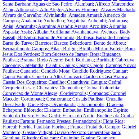
Santa Barbara; Aguas de Sao Pedro; Alambari; Alfredo Marcondes;
Altair; Altinopolis; Alto Alegre; Alvares Florence; Alvares Machado;
Alvaro de Carvalho; Alvinlandia; Amadeu Amaral; Americo de
Campos; Analandia; Andradina; Angatuba; Anhembi; Anhumas;
Apiai; Aracatuba; Aramina; Arandu; Araras; Arco-iris; Ariranha;
Aspasia; Assis; Atibaia; Auriflama; Avanhandava; Avencas; Bady
Bassitt; Balsamo; Barao de Antonina; Barbosa; Barra do Chapeu;
Barra do Turvo; Barretos; Bastos; Bebedouro; Bento de Abreu;
Bernardino de Campos; Bilac; Birigui; Biritiba Mirim; Bofete; Bom
Jesus Dos Perdoes; Bom Sucesso de Itarare; Bora; Braganca
Paulista; Brauna; Brejo Alegre; Buri; Buritama; Buritizal; Cabreuva;
Caconde; Cafelandia; Caiabu; Caiua; Cajati; Cajobi; Campos Novos
Paulista; Cananeia; Candido Mota; Candido Rodrigues; Canitar;
Capao Bonito; Capela do Alto; Capivari; Cardoso; Casa Branca;
Cassia Dos Coqueiros; Castilho; Catanduva; Catigua; Cedral;
Cerqueira Cesar; Chavantes; Clementina; Colina; Colombia;
Conceicao de Monte Alegre; Cordeiropolis; Coroados; Coronel
Macedo; Corumbatai; Cosmorama; Cristais Paulista; Cruzalia;
Descalvado; Dirce Reis; Divinolandia; Dolcinopolis; Dracena;
Echapora; Eldorado; Elisiario; Embauba; Emilianopolis; Espirito
Santo do Turvo; Estiva Gerbi; Estrela do Norte; Euclides da Cunha
Paulista; Fartura; Fernando Prestes; Fernandopolis; Flora Rica;
Floreal; Florida Paulista; Florinea; Franca; Frutal do Campo; Gabriel
Monteiro; Gastao Vidigal; Gaviao Peixoto; General Salgado;
Getulina; Glicerio; Guaicara; Guaimbe; Guaira; Guapiacu;