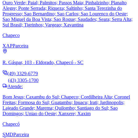
Ouro Verde; Paial; Palmitos; Passos Maia; Pinhalzinho; Planalto
Alegre; Ponte Serrada; Riqueza; Saltinho; Santa Terezinha do
Progresso; Sao Bernardino; Sao Carlos; Sao Lourenco do Oeste;
Sao Miguel da Boa Vista; Sao Roque; Saudades; Seara; Serra Alta;
Sul Brasil; Tigrinhos; Vargeao; Xavantina
Chapeco
XAP
Parceira
R. Gáspar, 103 - Eldorado, Chapecó - SC
(49) 3329-6779
(43) 3305-1700
Atende:
Bom Jesus; Caxambu do Sul; Chapeco; Cordilheira Alta; Coronel
Freitas; Formosa do Sul; Guatambu; Ipuacu; Irati; Jardinopolis;
Lajeado Grande; Marema; Quilombo; Santiago do Sul; Sao
Domingos; Uniao do Oeste; Xanxere; Xaxim
Chapecó
SMD
Parceira