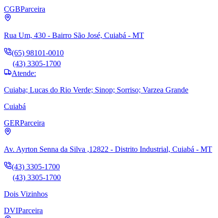
CGB
Parceira
Rua Um, 430 - Bairro São José, Cuiabá - MT
(65) 98101-0010
(43) 3305-1700
Atende:
Cuiaba; Lucas do Rio Verde; Sinop; Sorriso; Varzea Grande
Cuiabá
GER
Parceira
Av. Ayrton Senna da Silva ,12822 - Distrito Industrial, Cuiabá - MT
(43) 3305-1700
(43) 3305-1700
Dois Vizinhos
DVI
Parceira