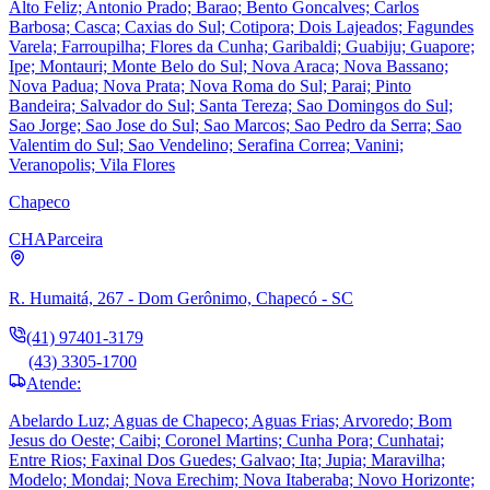
Alto Feliz; Antonio Prado; Barao; Bento Goncalves; Carlos
Barbosa; Casca; Caxias do Sul; Cotipora; Dois Lajeados; Fagundes
Varela; Farroupilha; Flores da Cunha; Garibaldi; Guabiju; Guapore;
Ipe; Montauri; Monte Belo do Sul; Nova Araca; Nova Bassano;
Nova Padua; Nova Prata; Nova Roma do Sul; Parai; Pinto
Bandeira; Salvador do Sul; Santa Tereza; Sao Domingos do Sul;
Sao Jorge; Sao Jose do Sul; Sao Marcos; Sao Pedro da Serra; Sao
Valentim do Sul; Sao Vendelino; Serafina Correa; Vanini;
Veranopolis; Vila Flores
Chapeco
CHA
Parceira
R. Humaitá, 267 - Dom Gerônimo, Chapecó - SC
(41) 97401-3179
(43) 3305-1700
Atende:
Abelardo Luz; Aguas de Chapeco; Aguas Frias; Arvoredo; Bom
Jesus do Oeste; Caibi; Coronel Martins; Cunha Pora; Cunhatai;
Entre Rios; Faxinal Dos Guedes; Galvao; Ita; Jupia; Maravilha;
Modelo; Mondai; Nova Erechim; Nova Itaberaba; Novo Horizonte;