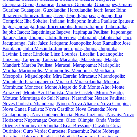
Guapiara; Guara; Guaracai; Guaraci; Guaranta; Guararapes; Guarei;
Guariba; Guatapara; Guzolandia; Herculandia; Iacri; Iaras; Ibira;
Ibirarema; Ibitiuva; Ibiuna; Icem; Iepe; Igarapava; Iguape; Ilha
Comprida; Ilha Solteira; Indiana; Indiapora; Inubia Paulista; Ipaussu;
Ipigua; Iporanga; Ipua; Iracemapolis; Irapua; Irapuru; Itabera; Itai;
Itajobi; Itaoca; Itapetininga; Itapeva; Itapirapua Paulista; Itaporanga;
Itarare; Itariri; Itirapua; Itobi; Ituverava; Jaborandi; Jaboticabal; Jaci;
Jacupiranga; Jafa; Jales; Jeriquara; Joanopolis; Joao Ramalho; Jose
Bonifacio; Julio Mesquita; Junqueiropolis; Juquia; Juquitiba;
Lavinia; Leme; Lindoia; Lins; Lourdes; Lucelia; Lucianopolis;
Luiziania; Lupercio; Lutecia; Macaubal; Macedonia; Magda;
Manduri; Maraba Paulista; Maracai; Marapoama; Mariapolis;
Marilia; Marinopolis; Martinopolis; Mendonca; Meridiano;
Mesopolis; Miguelopolis; Mira Estrela; Miracatu; Mirandopolis;
Mirante do Paranapanema; Mirassol; Mirassolandia; Mococa;
Mombuca; Moncoes; Monte Alegre do Sul; Monte Alto; Monte
Aprazivel; Monte Azul Paulista; Monte Castelo; Morro Agudo;
Motuca; Murutinga do Sul; Nantes; Narandiba; Nazare Paulista;
Neves Paulista; Nhandeara; Nipoa; Nova Alianca; Nova Campina;
Nova Canaa Paulista; Nova Castilho; Nova Granada; Nova
Guataporanga; Nova Independencia; Nova Luzitania; Novais; Novo
Horizonte; Nuporanga; Ocaucu; Oleo; Olimpia; Onda Verde;
Oriente; Orindiuva; Orlandia; Oscar Bressane; Osvaldo Cruz;
Ourinhos; Ouro Verde; Ouroeste; Pacaembu; Padre Nobrega;
Palestina; Palmares Paulista; Palmital; Panorama; Paraguacu