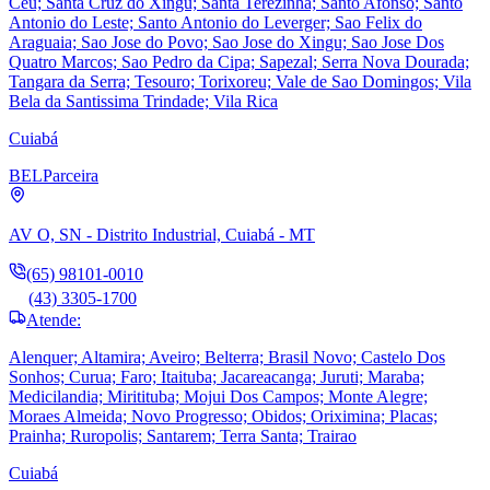
Ceu; Santa Cruz do Xingu; Santa Terezinha; Santo Afonso; Santo
Antonio do Leste; Santo Antonio do Leverger; Sao Felix do
Araguaia; Sao Jose do Povo; Sao Jose do Xingu; Sao Jose Dos
Quatro Marcos; Sao Pedro da Cipa; Sapezal; Serra Nova Dourada;
Tangara da Serra; Tesouro; Torixoreu; Vale de Sao Domingos; Vila
Bela da Santissima Trindade; Vila Rica
Cuiabá
BEL
Parceira
AV O, SN - Distrito Industrial, Cuiabá - MT
(65) 98101-0010
(43) 3305-1700
Atende:
Alenquer; Altamira; Aveiro; Belterra; Brasil Novo; Castelo Dos
Sonhos; Curua; Faro; Itaituba; Jacareacanga; Juruti; Maraba;
Medicilandia; Miritituba; Mojui Dos Campos; Monte Alegre;
Moraes Almeida; Novo Progresso; Obidos; Oriximina; Placas;
Prainha; Ruropolis; Santarem; Terra Santa; Trairao
Cuiabá