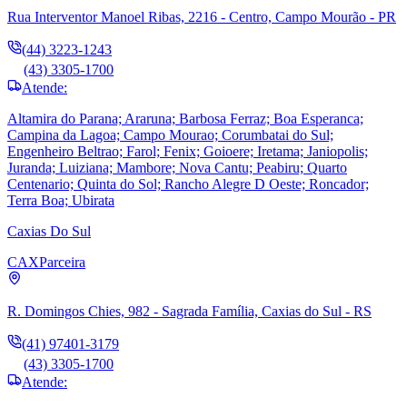
Rua Interventor Manoel Ribas, 2216 - Centro, Campo Mourão - PR
(44) 3223-1243
(43) 3305-1700
Atende:
Altamira do Parana; Araruna; Barbosa Ferraz; Boa Esperanca;
Campina da Lagoa; Campo Mourao; Corumbatai do Sul;
Engenheiro Beltrao; Farol; Fenix; Goioere; Iretama; Janiopolis;
Juranda; Luiziana; Mambore; Nova Cantu; Peabiru; Quarto
Centenario; Quinta do Sol; Rancho Alegre D Oeste; Roncador;
Terra Boa; Ubirata
Caxias Do Sul
CAX
Parceira
R. Domingos Chies, 982 - Sagrada Família, Caxias do Sul - RS
(41) 97401-3179
(43) 3305-1700
Atende: