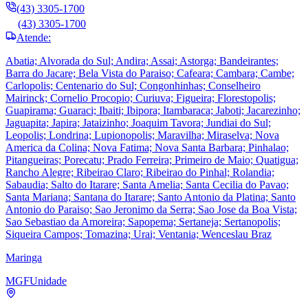
(43) 3305-1700
(43) 3305-1700
Atende:
Abatia; Alvorada do Sul; Andira; Assai; Astorga; Bandeirantes;
Barra do Jacare; Bela Vista do Paraiso; Cafeara; Cambara; Cambe;
Carlopolis; Centenario do Sul; Congonhinhas; Conselheiro
Mairinck; Cornelio Procopio; Curiuva; Figueira; Florestopolis;
Guapirama; Guaraci; Ibaiti; Ibipora; Itambaraca; Jaboti; Jacarezinho;
Jaguapita; Japira; Jataizinho; Joaquim Tavora; Jundiai do Sul;
Leopolis; Londrina; Lupionopolis; Maravilha; Miraselva; Nova
America da Colina; Nova Fatima; Nova Santa Barbara; Pinhalao;
Pitangueiras; Porecatu; Prado Ferreira; Primeiro de Maio; Quatigua;
Rancho Alegre; Ribeirao Claro; Ribeirao do Pinhal; Rolandia;
Sabaudia; Salto do Itarare; Santa Amelia; Santa Cecilia do Pavao;
Santa Mariana; Santana do Itarare; Santo Antonio da Platina; Santo
Antonio do Paraiso; Sao Jeronimo da Serra; Sao Jose da Boa Vista;
Sao Sebastiao da Amoreira; Sapopema; Sertaneja; Sertanopolis;
Siqueira Campos; Tomazina; Urai; Ventania; Wenceslau Braz
Maringa
MGF
Unidade