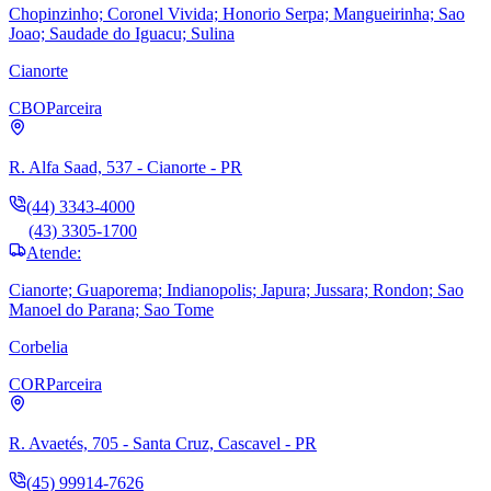
Chopinzinho; Coronel Vivida; Honorio Serpa; Mangueirinha; Sao
Joao; Saudade do Iguacu; Sulina
Cianorte
CBO
Parceira
R. Alfa Saad, 537 - Cianorte - PR
(44) 3343-4000
(43) 3305-1700
Atende:
Cianorte; Guaporema; Indianopolis; Japura; Jussara; Rondon; Sao
Manoel do Parana; Sao Tome
Corbelia
COR
Parceira
R. Avaetés, 705 - Santa Cruz, Cascavel - PR
(45) 99914-7626