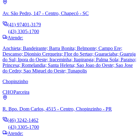
Av. São Pedro, 147 - Centro, Chapecó - SC
(41) 97401-3179
(43) 3305-1700
Atende:
Anchieta; Bandeirante; Barra Bonita; Belmonte; Campo Ere;
Descanso; Dionisio Cerqueira; Flor do Sertao; Guaraciaba; Guaruja
do Sul; Ipora do Oeste; Iraceminha; Itapiranga; Palma Sola; Paraiso;
Princesa; Romelandia; Santa Helena; Sao Joao do Oeste; Sao Jose
do Cedro; Sao Miguel do Oeste; Tunapolis
Chopinzinho
CHO
Parceira
R. Bpo. Dom Carlos, 4515 - Centro, Chopinzinho - PR
(46) 3242-1462
(43) 3305-1700
Atende: