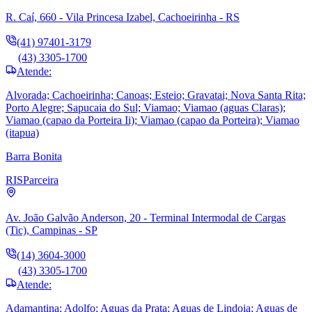
R. Caí, 660 - Vila Princesa Izabel, Cachoeirinha - RS
(41) 97401-3179
(43) 3305-1700
Atende:
Alvorada; Cachoeirinha; Canoas; Esteio; Gravatai; Nova Santa Rita;
Porto Alegre; Sapucaia do Sul; Viamao; Viamao (aguas Claras);
Viamao (capao da Porteira Ii); Viamao (capao da Porteira); Viamao
(itapua)
Barra Bonita
RIS
Parceira
Av. João Galvão Anderson, 20 - Terminal Intermodal de Cargas
(Tic), Campinas - SP
(14) 3604-3000
(43) 3305-1700
Atende:
Adamantina; Adolfo; Aguas da Prata; Aguas de Lindoia; Aguas de