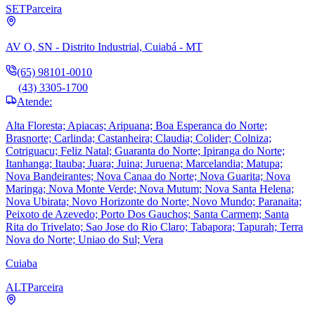
SET
Parceira
AV O, SN - Distrito Industrial, Cuiabá - MT
(65) 98101-0010
(43) 3305-1700
Atende:
Alta Floresta; Apiacas; Aripuana; Boa Esperanca do Norte;
Brasnorte; Carlinda; Castanheira; Claudia; Colider; Colniza;
Cotriguacu; Feliz Natal; Guaranta do Norte; Ipiranga do Norte;
Itanhanga; Itauba; Juara; Juina; Juruena; Marcelandia; Matupa;
Nova Bandeirantes; Nova Canaa do Norte; Nova Guarita; Nova
Maringa; Nova Monte Verde; Nova Mutum; Nova Santa Helena;
Nova Ubirata; Novo Horizonte do Norte; Novo Mundo; Paranaita;
Peixoto de Azevedo; Porto Dos Gauchos; Santa Carmem; Santa
Rita do Trivelato; Sao Jose do Rio Claro; Tabapora; Tapurah; Terra
Nova do Norte; Uniao do Sul; Vera
Cuiaba
ALT
Parceira