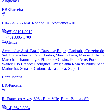
Ariquemes
RBR
Parceira
BR-364, 73 - Mal. Rondon 01, Ariquemes - RO
(65) 98101-0012
(43) 3305-1700
Atende:
Acrelandia; Assis Brasil; Brasileia; Bujari; Capixaba; Cruzeiro do
Sul; Epitaciolandia; Feijo; Jordao; Mancio Lima; Manoel Urbano;
Marechal Thaumaturgo; Placido de Castro; Porto Acre; Porto
Walter; Rio Branco; Rodrigues Alves; Santa Rosa do Purus; Sena
Madureira; Senador Guiomard; Tarauaca; Xapuri
Barra Bonita
BIG
Parceira
R. Francisco Alves, 696 - BarraVille, Barra Bonita - SP
(14) 3642-3084