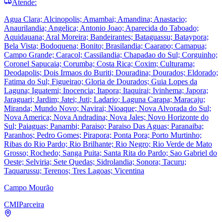
Atende:
Agua Clara; Alcinopolis; Amambai; Amandina; Anastacio;
Anaurilandia; Angelica; Antonio Joao; Aparecida do Taboado;
Aquidauana; Aral Moreira; Bandeirantes; Bataguassu; Bataypora;
Bela Vista; Bodoquena; Bonito; Brasilandia; Caarapo; Camapua;
Campo Grande; Caracol; Cassilandia; Chapadao do Sul; Corguinho;
Coronel Sapucaia; Corumba; Costa Rica; Coxim; Culturama;
Deodapolis; Dois Irmaos do Buriti; Douradina; Dourados; Eldorado;
Fatima do Sul; Figueirao; Gloria de Dourados; Guia Lopes da
Laguna; Iguatemi; Inocencia; Itapora; Itaquirai; Ivinhema; Japora;
Jaraguari; Jardim; Jatei; Juti; Ladario; Laguna Carapa; Maracaju;
Miranda; Mundo Novo; Navirai; Nioaque; Nova Alvorada do Sul;
Nova America; Nova Andradina; Nova Jales; Novo Horizonte do
Sul; Paiaguas; Panambi; Paraiso; Paraiso Das Aguas; Paranaiba;
Paranhos; Pedro Gomes; Pirapora; Ponta Pora; Porto Murtinho;
Ribas do Rio Pardo; Rio Brilhante; Rio Negro; Rio Verde de Mato
Grosso; Rochedo; Sanga Puita; Santa Rita do Pardo; Sao Gabriel do
Oeste; Selviria; Sete Quedas; Sidrolandia; Sonora; Tacuru;
Taquarussu; Terenos; Tres Lagoas; Vicentina
Campo Mourão
CMI
Parceira