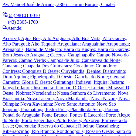
Av. Manoel José de Arruda, 2866 - Jardim Europa, Cuiabá
(65) 98101-0010
(43) 3305-1700
Atende:
Acorizal; Agua Boa; Alto Araguaia; Alto Boa Vista; Alto Garcas;
Alto Paraguai; Alto Taquari; Araguaiana; Araguainha; Araputanga;
Arenapolis; Barao de Melgaco; Barra do Bugres; Barra do Garcas;
Bom Jesus do Araguaia; Caceres; Campinapolis; Campo Novo do
Parecis; Campo Verde; Campos de Julio; Canabrava do Norte;
Canarana; Chapada Dos Guimaraes; Cocalinho; Comodoro;
Confresa; Conquista D Oeste; Curvelandia; Denise; Diamantino;
Dom Aquino; Figueiropolis D Oeste; Gaucha do Norte; General
Carneiro; Gloria D Oeste; Guiratinga; Indiavai; Itiquira; Jaciara;
Jangada; Jauru; Juscimeira; Lambari D Oeste; Luciara; Mirassol D
Oeste; Nobres; Nortelandia; Nossa Senhora do Livramento; Nova
Brasilandia; Nova Lacerda; Nova Marilandia; Nova Nazare; Nova
Olimpia; Nova Xavantina; Novo Santo Antonio; Novo Sao
Joaquim; Paranatinga; Pedra Preta; Planalto da Serra; Pocone;
Pontal do Araguaia; Ponte Branca; Pontes E Lacerda; Porto Alegre
do Norte; Porto Esperidiao; Porto Estrela; Poxoreu; Primavera do
Leste; Querencia; Reserva do Cabacal; Ribeirao Cascalheira;
Ribeiraozinho; Rio Branco; Rondonopolis; Rosario Oeste; Salto do