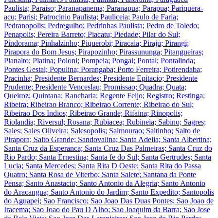
Paulista; Paraiso; Paranapanema; Paranapua; Parapua; Pariquera-
acu; Parisi; Patrocinio Paulista; Pauliceia; Paulo de Faria;
Pedranopolis; Pedregulho; Pedrinhas Paulista; Pedro de Toledo;
Penapolis; Pereira Barreto; Piacatu; Piedade; Pilar do Sul;
Pindorama; Pinhalzinho; Piquerobi; Piracaia; Piraju; Pirangi;
Pirapora do Bom Jesus; Pirapozinho; Pirassununga; Pitangueiras;
Planalto; Platina; Poloni; Pompeia; Pongai; Pontal; Pontalinda;
Pontes Gestal; Populina; Porangaba; Porto Ferreira; Potirendaba;
Pracinha; Presidente Bernardes; Presidente Epitacio; Presidente
Prudente; Presidente Venceslau; Promissao; Quadra; Quata;
Queiroz; Quintana; Rancharia; Regente Feijo; Registro; Restinga;
Ribeira; Ribeirao Branco; Ribeirao Corrente; Ribeirao do Sul;
Ribeirao Dos Indios; Ribeirao Grande; Rifaina; Rinopolis;
Riolandia; Riversul; Rosana; Rubiacea; Rubineia; Sabino; Sagres;
Sales; Sales Oliveira; Salesopolis; Salmourao; Saltinho; Salto de
Pirapora; Salto Grande; Sandovalina; Santa Adelia; Santa Albertina;
Santa Cruz da Esperanca; Santa Cruz Das Palmeiras; Santa Cruz do
Rio Pardo; Santa Ernestina; Santa fe do Sul; Santa Gertrudes; Santa
Lucia; Santa Mercedes; Santa Rita D Oeste; Santa Rita do Passa
Quatro; Santa Rosa de Viterbo; Santa Salete; Santana da Ponte
Pensa; Santo Anastacio; Santo Antonio da Alegria; Santo Antonio
do Aracangua; Santo Antonio do Jardim; Santo Expedito; Santopolis
do Aguapei; Sao Francisco; Sao Joao Das Duas Pontes; Sao Joao de
Iracema; Sao Joao do Pau D Alho; Sao Joaquim da Barra; Sao Jose