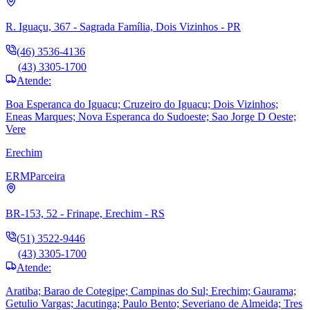
R. Iguaçu, 367 - Sagrada Família, Dois Vizinhos - PR
(46) 3536-4136
(43) 3305-1700
Atende:
Boa Esperanca do Iguacu; Cruzeiro do Iguacu; Dois Vizinhos;
Eneas Marques; Nova Esperanca do Sudoeste; Sao Jorge D Oeste;
Vere
Erechim
ERM
Parceira
BR-153, 52 - Frinape, Erechim - RS
(51) 3522-9446
(43) 3305-1700
Atende:
Aratiba; Barao de Cotegipe; Campinas do Sul; Erechim; Gaurama;
Getulio Vargas; Jacutinga; Paulo Bento; Severiano de Almeida; Tres