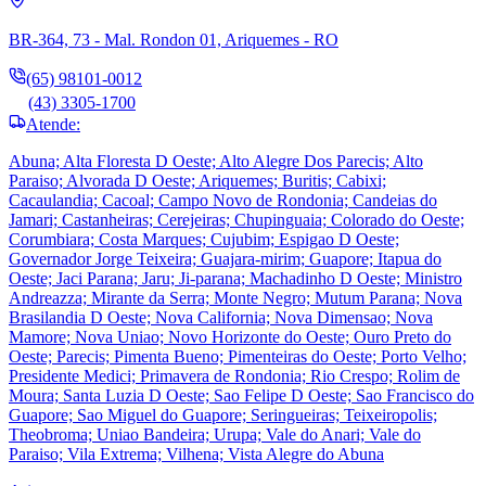
BR-364, 73 - Mal. Rondon 01, Ariquemes - RO
(65) 98101-0012
(43) 3305-1700
Atende:
Abuna; Alta Floresta D Oeste; Alto Alegre Dos Parecis; Alto
Paraiso; Alvorada D Oeste; Ariquemes; Buritis; Cabixi;
Cacaulandia; Cacoal; Campo Novo de Rondonia; Candeias do
Jamari; Castanheiras; Cerejeiras; Chupinguaia; Colorado do Oeste;
Corumbiara; Costa Marques; Cujubim; Espigao D Oeste;
Governador Jorge Teixeira; Guajara-mirim; Guapore; Itapua do
Oeste; Jaci Parana; Jaru; Ji-parana; Machadinho D Oeste; Ministro
Andreazza; Mirante da Serra; Monte Negro; Mutum Parana; Nova
Brasilandia D Oeste; Nova California; Nova Dimensao; Nova
Mamore; Nova Uniao; Novo Horizonte do Oeste; Ouro Preto do
Oeste; Parecis; Pimenta Bueno; Pimenteiras do Oeste; Porto Velho;
Presidente Medici; Primavera de Rondonia; Rio Crespo; Rolim de
Moura; Santa Luzia D Oeste; Sao Felipe D Oeste; Sao Francisco do
Guapore; Sao Miguel do Guapore; Seringueiras; Teixeiropolis;
Theobroma; Uniao Bandeira; Urupa; Vale do Anari; Vale do
Paraiso; Vila Extrema; Vilhena; Vista Alegre do Abuna