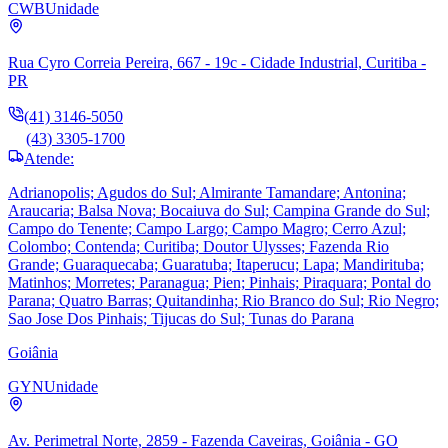
CWB
Unidade
Rua Cyro Correia Pereira, 667 - 19c - Cidade Industrial, Curitiba -
PR
(41) 3146-5050
(43) 3305-1700
Atende:
Adrianopolis; Agudos do Sul; Almirante Tamandare; Antonina;
Araucaria; Balsa Nova; Bocaiuva do Sul; Campina Grande do Sul;
Campo do Tenente; Campo Largo; Campo Magro; Cerro Azul;
Colombo; Contenda; Curitiba; Doutor Ulysses; Fazenda Rio
Grande; Guaraquecaba; Guaratuba; Itaperucu; Lapa; Mandirituba;
Matinhos; Morretes; Paranagua; Pien; Pinhais; Piraquara; Pontal do
Parana; Quatro Barras; Quitandinha; Rio Branco do Sul; Rio Negro;
Sao Jose Dos Pinhais; Tijucas do Sul; Tunas do Parana
Goiânia
GYN
Unidade
Av. Perimetral Norte, 2859 - Fazenda Caveiras, Goiânia - GO