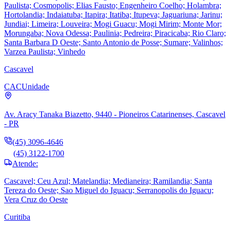
Paulista; Cosmopolis; Elias Fausto; Engenheiro Coelho; Holambra;
Hortolandia; Indaiatuba; Itapira; Itatiba; Itupeva; Jaguariuna; Jarinu;
Jundiai; Limeira; Louveira; Mogi Guacu; Mogi Mirim; Monte Mor;
Morungaba; Nova Odessa; Paulinia; Pedreira; Piracicaba; Rio Claro;
Santa Barbara D Oeste; Santo Antonio de Posse; Sumare; Valinhos;
Varzea Paulista; Vinhedo
Cascavel
CAC
Unidade
Av. Aracy Tanaka Biazetto, 9440 - Pioneiros Catarinenses, Cascavel
- PR
(45) 3096-4646
(45) 3122-1700
Atende:
Cascavel; Ceu Azul; Matelandia; Medianeira; Ramilandia; Santa
Tereza do Oeste; Sao Miguel do Iguacu; Serranopolis do Iguacu;
Vera Cruz do Oeste
Curitiba