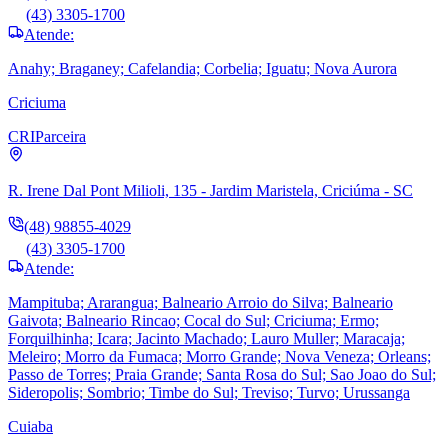
(43) 3305-1700
Atende:
Anahy; Braganey; Cafelandia; Corbelia; Iguatu; Nova Aurora
Criciuma
CRI
Parceira
R. Irene Dal Pont Milioli, 135 - Jardim Maristela, Criciúma - SC
(48) 98855-4029
(43) 3305-1700
Atende:
Mampituba; Ararangua; Balneario Arroio do Silva; Balneario
Gaivota; Balneario Rincao; Cocal do Sul; Criciuma; Ermo;
Forquilhinha; Icara; Jacinto Machado; Lauro Muller; Maracaja;
Meleiro; Morro da Fumaca; Morro Grande; Nova Veneza; Orleans;
Passo de Torres; Praia Grande; Santa Rosa do Sul; Sao Joao do Sul;
Sideropolis; Sombrio; Timbe do Sul; Treviso; Turvo; Urussanga
Cuiaba