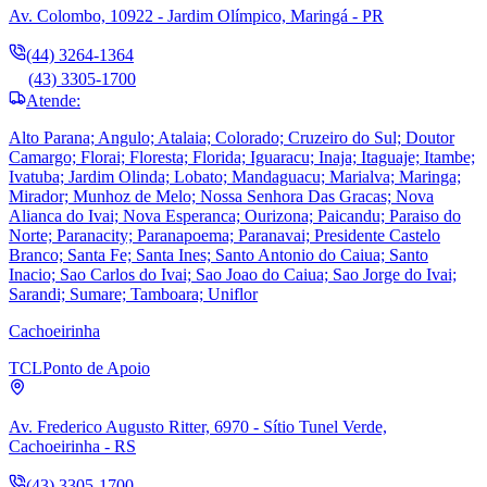
Av. Colombo, 10922 - Jardim Olímpico, Maringá - PR
(44) 3264-1364
(43) 3305-1700
Atende:
Alto Parana; Angulo; Atalaia; Colorado; Cruzeiro do Sul; Doutor
Camargo; Florai; Floresta; Florida; Iguaracu; Inaja; Itaguaje; Itambe;
Ivatuba; Jardim Olinda; Lobato; Mandaguacu; Marialva; Maringa;
Mirador; Munhoz de Melo; Nossa Senhora Das Gracas; Nova
Alianca do Ivai; Nova Esperanca; Ourizona; Paicandu; Paraiso do
Norte; Paranacity; Paranapoema; Paranavai; Presidente Castelo
Branco; Santa Fe; Santa Ines; Santo Antonio do Caiua; Santo
Inacio; Sao Carlos do Ivai; Sao Joao do Caiua; Sao Jorge do Ivai;
Sarandi; Sumare; Tamboara; Uniflor
Cachoeirinha
TCL
Ponto de Apoio
Av. Frederico Augusto Ritter, 6970 - Sítio Tunel Verde,
Cachoeirinha - RS
(43) 3305-1700