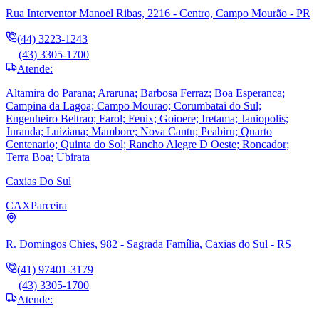
Rua Interventor Manoel Ribas, 2216 - Centro, Campo Mourão - PR
(44) 3223-1243
(43) 3305-1700
Atende:
Altamira do Parana; Araruna; Barbosa Ferraz; Boa Esperanca;
Campina da Lagoa; Campo Mourao; Corumbatai do Sul;
Engenheiro Beltrao; Farol; Fenix; Goioere; Iretama; Janiopolis;
Juranda; Luiziana; Mambore; Nova Cantu; Peabiru; Quarto
Centenario; Quinta do Sol; Rancho Alegre D Oeste; Roncador;
Terra Boa; Ubirata
Caxias Do Sul
CAX
Parceira
R. Domingos Chies, 982 - Sagrada Família, Caxias do Sul - RS
(41) 97401-3179
(43) 3305-1700
Atende: