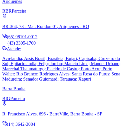
Ariquemes
RBR
Parceira
BR-364, 73 - Mal. Rondon 01, Ariquemes - RO
(65) 98101-0012
(43) 3305-1700
Atende:
Acrelandia; Assis Brasil; Brasileia; Bujari; Capixaba; Cruzeiro do
Sul; Epitaciolandia; Feijo; Jordao; Mancio Lima; Manoel Urbano;
Marechal Thaumaturgo; Placido de Castro; Porto Acre; Porto
Walter; Rio Branco; Rodrigues Alves; Santa Rosa do Purus; Sena
Madureira; Senador Guiomard; Tarauaca; Xapuri
Barra Bonita
BIG
Parceira
R. Francisco Alves, 696 - BarraVille, Barra Bonita - SP
(14) 3642-3084