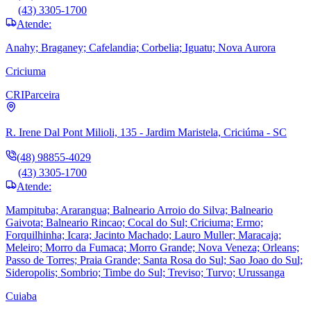
(43) 3305-1700
Atende:
Anahy; Braganey; Cafelandia; Corbelia; Iguatu; Nova Aurora
Criciuma
CRI
Parceira
R. Irene Dal Pont Milioli, 135 - Jardim Maristela, Criciúma - SC
(48) 98855-4029
(43) 3305-1700
Atende:
Mampituba; Ararangua; Balneario Arroio do Silva; Balneario
Gaivota; Balneario Rincao; Cocal do Sul; Criciuma; Ermo;
Forquilhinha; Icara; Jacinto Machado; Lauro Muller; Maracaja;
Meleiro; Morro da Fumaca; Morro Grande; Nova Veneza; Orleans;
Passo de Torres; Praia Grande; Santa Rosa do Sul; Sao Joao do Sul;
Sideropolis; Sombrio; Timbe do Sul; Treviso; Turvo; Urussanga
Cuiaba