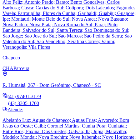
Alto Feliz; Antonio Prado; Barao; Bento Goncalves; Carlos
Barbosa; Casca; Caxias do Sul; Cotipora; Dois Lajeados; Fagundes
Varela; Farroupilha; Flores da Cunha; Garibaldi; Guabiju; Guapore;
Ipe; Montauri; Monte Belo do Sul; Nova Araca; Nova Bassano;
Nova Padua; Nova Prata; Nova Roma do Sul; Parai; Pinto
Bandeira; Salvador do Sul; Santa Tereza; Sao Domingos do Sul;
Sao Jorge; Sao Jose do Sul; Sao Marcos; Sao Pedro da Serra; Sao
Valentim do Sul; Sao Vendelino; Serafina Correa; Vanini;
Veranopolis; Vila Flores
Chapeco
CHA
Parceira
R. Humaitá, 267 - Dom Gerônimo, Chapecó - SC
(41) 97401-3179
(43) 3305-1700
Atende:
Abelardo Luz; Aguas de Chapeco; Aguas Frias; Arvoredo; Bom
Jesus do Oeste; Caibi; Coronel Martins; Cunha Pora; Cunhatai;
Entre Rios; Faxinal Dos Guedes; Galvao; Ita; Jupia; Maravilha;
Modelo; Mondai; Nova Erechim; Nova Itaberaba; Novo Horizonte;