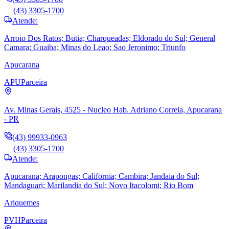
(43) 3305-1700
Atende:
Arroio Dos Ratos; Butia; Charqueadas; Eldorado do Sul; General
Camara; Guaiba; Minas do Leao; Sao Jeronimo; Triunfo
Apucarana
APU
Parceira
Av. Minas Gerais, 4525 - Nucleo Hab. Adriano Correia, Apucarana
- PR
(43) 99933-0963
(43) 3305-1700
Atende:
Apucarana; Arapongas; California; Cambira; Jandaia do Sul;
Mandaguari; Marilandia do Sul; Novo Itacolomi; Rio Bom
Ariquemes
PVH
Parceira