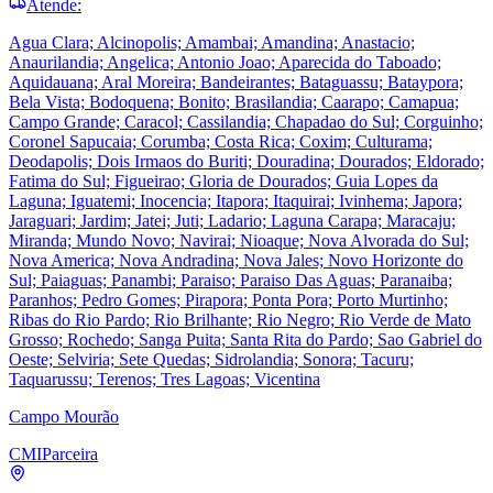
Atende:
Agua Clara; Alcinopolis; Amambai; Amandina; Anastacio;
Anaurilandia; Angelica; Antonio Joao; Aparecida do Taboado;
Aquidauana; Aral Moreira; Bandeirantes; Bataguassu; Bataypora;
Bela Vista; Bodoquena; Bonito; Brasilandia; Caarapo; Camapua;
Campo Grande; Caracol; Cassilandia; Chapadao do Sul; Corguinho;
Coronel Sapucaia; Corumba; Costa Rica; Coxim; Culturama;
Deodapolis; Dois Irmaos do Buriti; Douradina; Dourados; Eldorado;
Fatima do Sul; Figueirao; Gloria de Dourados; Guia Lopes da
Laguna; Iguatemi; Inocencia; Itapora; Itaquirai; Ivinhema; Japora;
Jaraguari; Jardim; Jatei; Juti; Ladario; Laguna Carapa; Maracaju;
Miranda; Mundo Novo; Navirai; Nioaque; Nova Alvorada do Sul;
Nova America; Nova Andradina; Nova Jales; Novo Horizonte do
Sul; Paiaguas; Panambi; Paraiso; Paraiso Das Aguas; Paranaiba;
Paranhos; Pedro Gomes; Pirapora; Ponta Pora; Porto Murtinho;
Ribas do Rio Pardo; Rio Brilhante; Rio Negro; Rio Verde de Mato
Grosso; Rochedo; Sanga Puita; Santa Rita do Pardo; Sao Gabriel do
Oeste; Selviria; Sete Quedas; Sidrolandia; Sonora; Tacuru;
Taquarussu; Terenos; Tres Lagoas; Vicentina
Campo Mourão
CMI
Parceira