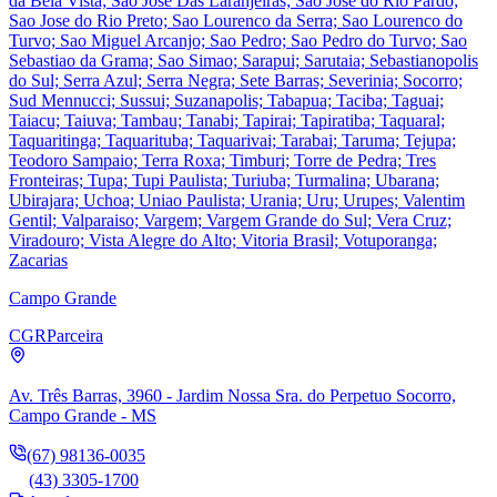
da Bela Vista; Sao Jose Das Laranjeiras; Sao Jose do Rio Pardo;
Sao Jose do Rio Preto; Sao Lourenco da Serra; Sao Lourenco do
Turvo; Sao Miguel Arcanjo; Sao Pedro; Sao Pedro do Turvo; Sao
Sebastiao da Grama; Sao Simao; Sarapui; Sarutaia; Sebastianopolis
do Sul; Serra Azul; Serra Negra; Sete Barras; Severinia; Socorro;
Sud Mennucci; Sussui; Suzanapolis; Tabapua; Taciba; Taguai;
Taiacu; Taiuva; Tambau; Tanabi; Tapirai; Tapiratiba; Taquaral;
Taquaritinga; Taquarituba; Taquarivai; Tarabai; Taruma; Tejupa;
Teodoro Sampaio; Terra Roxa; Timburi; Torre de Pedra; Tres
Fronteiras; Tupa; Tupi Paulista; Turiuba; Turmalina; Ubarana;
Ubirajara; Uchoa; Uniao Paulista; Urania; Uru; Urupes; Valentim
Gentil; Valparaiso; Vargem; Vargem Grande do Sul; Vera Cruz;
Viradouro; Vista Alegre do Alto; Vitoria Brasil; Votuporanga;
Zacarias
Campo Grande
CGR
Parceira
Av. Três Barras, 3960 - Jardim Nossa Sra. do Perpetuo Socorro,
Campo Grande - MS
(67) 98136-0035
(43) 3305-1700