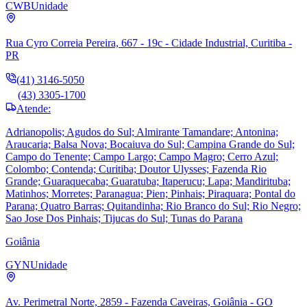
CWB
Unidade
Rua Cyro Correia Pereira, 667 - 19c - Cidade Industrial, Curitiba -
PR
(41) 3146-5050
(43) 3305-1700
Atende:
Adrianopolis; Agudos do Sul; Almirante Tamandare; Antonina;
Araucaria; Balsa Nova; Bocaiuva do Sul; Campina Grande do Sul;
Campo do Tenente; Campo Largo; Campo Magro; Cerro Azul;
Colombo; Contenda; Curitiba; Doutor Ulysses; Fazenda Rio
Grande; Guaraquecaba; Guaratuba; Itaperucu; Lapa; Mandirituba;
Matinhos; Morretes; Paranagua; Pien; Pinhais; Piraquara; Pontal do
Parana; Quatro Barras; Quitandinha; Rio Branco do Sul; Rio Negro;
Sao Jose Dos Pinhais; Tijucas do Sul; Tunas do Parana
Goiânia
GYN
Unidade
Av. Perimetral Norte, 2859 - Fazenda Caveiras, Goiânia - GO