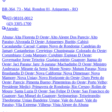
BR-364, 73 - Mal. Rondon 01, Ariquemes - RO
(65) 98101-0012
(43) 3305-1700
Atende:
Abuna; Alta Floresta D Oeste; Alto Alegre Dos Parecis; Alto
Paraiso; Alvorada D Oeste; Ariquemes; Buritis; Cabixi;
Cacaulandia; Cacoal; Campo Novo de Rondonia; Candeias do
Jamari; Castanheiras; Cerejeiras; Chupinguaia; Colorado do Oeste;
Corumbiara; Costa Marques; Cujubim; Espigao D Oeste;
Governador Jorge Teixeira; Guajara-mirim; Guapore; Itapua do
Oeste; Jaci Parana; Jaru; Ji-parana; Machadinho D Oeste; Ministro
Andreazza; Mirante da Serra; Monte Negro; Mutum Parana; Nova
Brasilandia D Oeste; Nova California; Nova Dimensao; Nova
Mamore; Nova Uniao; Novo Horizonte do Oeste; Ouro Preto do
Oeste; Parecis; Pimenta Bueno; Pimenteiras do Oeste; Porto Velho;
Presidente Medici; Primavera de Rondonia; Rio Crespo; Rolim de
Moura; Santa Luzia D Oeste; Sao Felipe D Oeste; Sao Francisco do
Guapore; Sao Miguel do Guapore; Seringueiras; Teixeiropolis;
Theobroma; Uniao Bandeira; Urupa; Vale do Anari; Vale do
Paraiso; Vila Extrema; Vilhena; Vista Alegre do Abuna