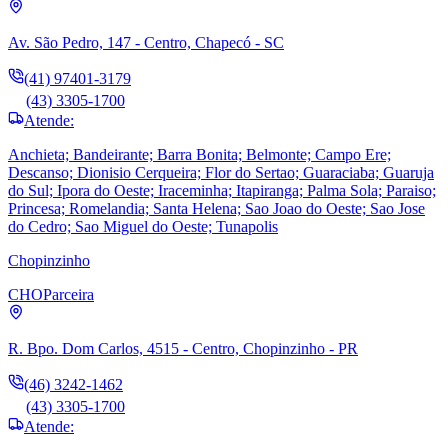
Av. São Pedro, 147 - Centro, Chapecó - SC
(41) 97401-3179
(43) 3305-1700
Atende:
Anchieta; Bandeirante; Barra Bonita; Belmonte; Campo Ere;
Descanso; Dionisio Cerqueira; Flor do Sertao; Guaraciaba; Guaruja
do Sul; Ipora do Oeste; Iraceminha; Itapiranga; Palma Sola; Paraiso;
Princesa; Romelandia; Santa Helena; Sao Joao do Oeste; Sao Jose
do Cedro; Sao Miguel do Oeste; Tunapolis
Chopinzinho
CHO
Parceira
R. Bpo. Dom Carlos, 4515 - Centro, Chopinzinho - PR
(46) 3242-1462
(43) 3305-1700
Atende: