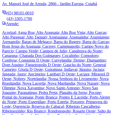
Av. Manoel José de Arruda, 2866 - Jardim Europa, Cuiabá
(65) 98101-0010
(43) 3305-1700
Atende:
Acorizal; Agua Boa; Alto Araguaia; Alto Boa Vista; Alto Garcas;
Alto Paraguai; Alto Taquari; Araguaiana; Araguainha; Araputanga;
Arenapolis; Barao de Melgaco; Barra do Bugres; Barra do Garcas;
Bom Jesus do Araguaia; Caceres; Campinapolis; Campo Novo do
Parecis; Campo Verde; Campos de Julio; Canabrava do Norte;
Canarana; Chapada Dos Guimaraes; Cocalinho; Comodoro;
Confresa; Conquista D Oeste; Curvelandia; Denise; Diamantino;
Dom Aquino; Figueiropolis D Oeste; Gaucha do Norte; General
Carneiro; Gloria D Oeste; Guiratinga; Indiavai; Itiquira; Jaciara;
Jangada; Jauru; Juscimeira; Lambari D Oeste; Luciara; Mirassol D
Oeste; Nobres; Nortelandia; Nossa Senhora do Livramento; Nova
Brasilandia; Nova Lacerda; Nova Marilandia; Nova Nazare; Nova
Olimpia; Nova Xavantina; Novo Santo Antonio; Novo Sao
Joaquim; Paranatinga; Pedra Preta; Planalto da Serra; Pocone;
Pontal do Araguaia; Ponte Branca; Pontes E Lacerda; Porto Alegre
do Norte; Porto Esperidiao; Porto Estrela; Poxoreu; Primavera do
Leste; Querencia; Reserva do Cabacal; Ribeirao Cascalheira;
Ribeiraozinho; Rio Branco; Rondonopolis; Rosario Oeste; Salto do