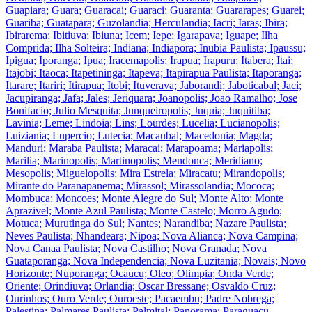
Guapiara; Guara; Guaracai; Guaraci; Guaranta; Guararapes; Guarei;
Guariba; Guatapara; Guzolandia; Herculandia; Iacri; Iaras; Ibira;
Ibirarema; Ibitiuva; Ibiuna; Icem; Iepe; Igarapava; Iguape; Ilha
Comprida; Ilha Solteira; Indiana; Indiapora; Inubia Paulista; Ipaussu;
Ipigua; Iporanga; Ipua; Iracemapolis; Irapua; Irapuru; Itabera; Itai;
Itajobi; Itaoca; Itapetininga; Itapeva; Itapirapua Paulista; Itaporanga;
Itarare; Itariri; Itirapua; Itobi; Ituverava; Jaborandi; Jaboticabal; Jaci;
Jacupiranga; Jafa; Jales; Jeriquara; Joanopolis; Joao Ramalho; Jose
Bonifacio; Julio Mesquita; Junqueiropolis; Juquia; Juquitiba;
Lavinia; Leme; Lindoia; Lins; Lourdes; Lucelia; Lucianopolis;
Luiziania; Lupercio; Lutecia; Macaubal; Macedonia; Magda;
Manduri; Maraba Paulista; Maracai; Marapoama; Mariapolis;
Marilia; Marinopolis; Martinopolis; Mendonca; Meridiano;
Mesopolis; Miguelopolis; Mira Estrela; Miracatu; Mirandopolis;
Mirante do Paranapanema; Mirassol; Mirassolandia; Mococa;
Mombuca; Moncoes; Monte Alegre do Sul; Monte Alto; Monte
Aprazivel; Monte Azul Paulista; Monte Castelo; Morro Agudo;
Motuca; Murutinga do Sul; Nantes; Narandiba; Nazare Paulista;
Neves Paulista; Nhandeara; Nipoa; Nova Alianca; Nova Campina;
Nova Canaa Paulista; Nova Castilho; Nova Granada; Nova
Guataporanga; Nova Independencia; Nova Luzitania; Novais; Novo
Horizonte; Nuporanga; Ocaucu; Oleo; Olimpia; Onda Verde;
Oriente; Orindiuva; Orlandia; Oscar Bressane; Osvaldo Cruz;
Ourinhos; Ouro Verde; Ouroeste; Pacaembu; Padre Nobrega;
Palestina; Palmares Paulista; Palmital; Panorama; Paraguacu