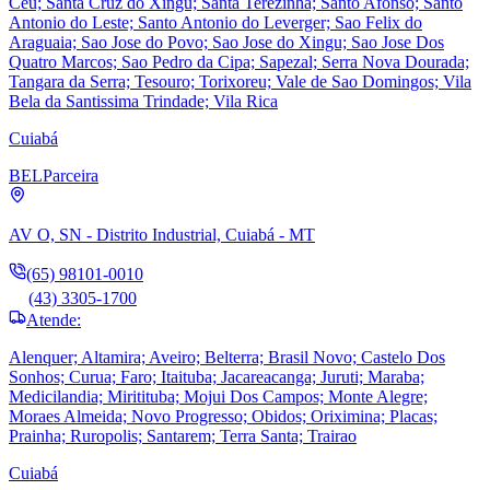
Ceu; Santa Cruz do Xingu; Santa Terezinha; Santo Afonso; Santo
Antonio do Leste; Santo Antonio do Leverger; Sao Felix do
Araguaia; Sao Jose do Povo; Sao Jose do Xingu; Sao Jose Dos
Quatro Marcos; Sao Pedro da Cipa; Sapezal; Serra Nova Dourada;
Tangara da Serra; Tesouro; Torixoreu; Vale de Sao Domingos; Vila
Bela da Santissima Trindade; Vila Rica
Cuiabá
BEL
Parceira
AV O, SN - Distrito Industrial, Cuiabá - MT
(65) 98101-0010
(43) 3305-1700
Atende:
Alenquer; Altamira; Aveiro; Belterra; Brasil Novo; Castelo Dos
Sonhos; Curua; Faro; Itaituba; Jacareacanga; Juruti; Maraba;
Medicilandia; Miritituba; Mojui Dos Campos; Monte Alegre;
Moraes Almeida; Novo Progresso; Obidos; Oriximina; Placas;
Prainha; Ruropolis; Santarem; Terra Santa; Trairao
Cuiabá