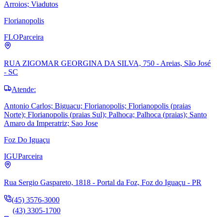
Arroios; Viadutos
Florianopolis
FLO
Parceira
RUA ZIGOMAR GEORGINA DA SILVA, 750 - Areias, São José
- SC
Atende:
Antonio Carlos; Biguacu; Florianopolis; Florianopolis (praias
Norte); Florianopolis (praias Sul); Palhoca; Palhoca (praias); Santo
Amaro da Imperatriz; Sao Jose
Foz Do Iguaçu
IGU
Parceira
Rua Sergio Gaspareto, 1818 - Portal da Foz, Foz do Iguaçu - PR
(45) 3576-3000
(43) 3305-1700