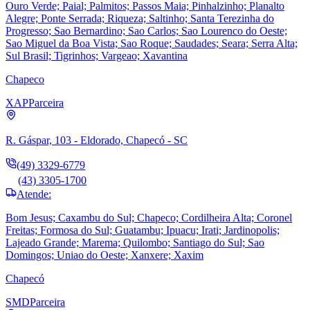
Ouro Verde; Paial; Palmitos; Passos Maia; Pinhalzinho; Planalto
Alegre; Ponte Serrada; Riqueza; Saltinho; Santa Terezinha do
Progresso; Sao Bernardino; Sao Carlos; Sao Lourenco do Oeste;
Sao Miguel da Boa Vista; Sao Roque; Saudades; Seara; Serra Alta;
Sul Brasil; Tigrinhos; Vargeao; Xavantina
Chapeco
XAP
Parceira
R. Gáspar, 103 - Eldorado, Chapecó - SC
(49) 3329-6779
(43) 3305-1700
Atende:
Bom Jesus; Caxambu do Sul; Chapeco; Cordilheira Alta; Coronel
Freitas; Formosa do Sul; Guatambu; Ipuacu; Irati; Jardinopolis;
Lajeado Grande; Marema; Quilombo; Santiago do Sul; Sao
Domingos; Uniao do Oeste; Xanxere; Xaxim
Chapecó
SMD
Parceira