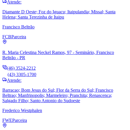
Atende:
Diamante D Oeste; Foz do Iguacu; Itaipulandia; Missal; Santa
Helena; Santa Terezinha de Itaipu
Francisco Beltrão
FCB
Parceira
R. Maria Celestina Neckel Ramos, 97 - Seminário, Francisco
Beltrão - PR
(46) 3524-2212
(43) 3305-1700
Atende:
Barracao; Bom Jesus do Sul; Flor da Serra do Sul; Francisco
Beltrao; Manfrinopolis; Marmeleiro; Pranchita; Renascenca;
Salgado Filho; Santo Antonio do Sudoeste
Frederico Westphalen
FWE
Parceira