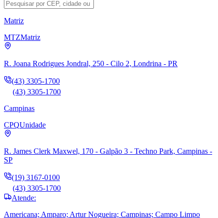
Matriz
MTZ
Matriz
R. Joana Rodrigues Jondral, 250 - Cilo 2, Londrina - PR
(43) 3305-1700
(43) 3305-1700
Campinas
CPQ
Unidade
R. James Clerk Maxwel, 170 - Galpão 3 - Techno Park, Campinas -
SP
(19) 3167-0100
(43) 3305-1700
Atende:
Americana; Amparo; Artur Nogueira; Campinas; Campo Limpo