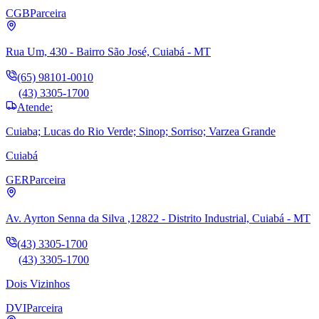
CGB
Parceira
Rua Um, 430 - Bairro São José, Cuiabá - MT
(65) 98101-0010
(43) 3305-1700
Atende:
Cuiaba; Lucas do Rio Verde; Sinop; Sorriso; Varzea Grande
Cuiabá
GER
Parceira
Av. Ayrton Senna da Silva ,12822 - Distrito Industrial, Cuiabá - MT
(43) 3305-1700
(43) 3305-1700
Dois Vizinhos
DVI
Parceira