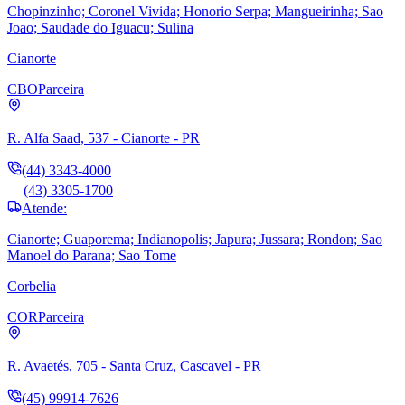
Chopinzinho; Coronel Vivida; Honorio Serpa; Mangueirinha; Sao
Joao; Saudade do Iguacu; Sulina
Cianorte
CBO
Parceira
R. Alfa Saad, 537 - Cianorte - PR
(44) 3343-4000
(43) 3305-1700
Atende:
Cianorte; Guaporema; Indianopolis; Japura; Jussara; Rondon; Sao
Manoel do Parana; Sao Tome
Corbelia
COR
Parceira
R. Avaetés, 705 - Santa Cruz, Cascavel - PR
(45) 99914-7626