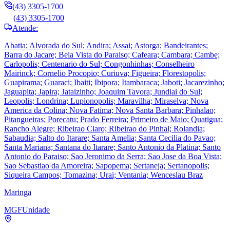
(43) 3305-1700
(43) 3305-1700
Atende:
Abatia; Alvorada do Sul; Andira; Assai; Astorga; Bandeirantes;
Barra do Jacare; Bela Vista do Paraiso; Cafeara; Cambara; Cambe;
Carlopolis; Centenario do Sul; Congonhinhas; Conselheiro
Mairinck; Cornelio Procopio; Curiuva; Figueira; Florestopolis;
Guapirama; Guaraci; Ibaiti; Ibipora; Itambaraca; Jaboti; Jacarezinho;
Jaguapita; Japira; Jataizinho; Joaquim Tavora; Jundiai do Sul;
Leopolis; Londrina; Lupionopolis; Maravilha; Miraselva; Nova
America da Colina; Nova Fatima; Nova Santa Barbara; Pinhalao;
Pitangueiras; Porecatu; Prado Ferreira; Primeiro de Maio; Quatigua;
Rancho Alegre; Ribeirao Claro; Ribeirao do Pinhal; Rolandia;
Sabaudia; Salto do Itarare; Santa Amelia; Santa Cecilia do Pavao;
Santa Mariana; Santana do Itarare; Santo Antonio da Platina; Santo
Antonio do Paraiso; Sao Jeronimo da Serra; Sao Jose da Boa Vista;
Sao Sebastiao da Amoreira; Sapopema; Sertaneja; Sertanopolis;
Siqueira Campos; Tomazina; Urai; Ventania; Wenceslau Braz
Maringa
MGF
Unidade