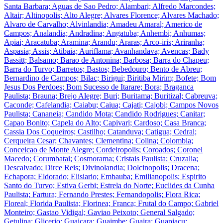
Santa Barbara; Aguas de Sao Pedro; Alambari; Alfredo Marcondes;
Altair; Altinopolis; Alto Alegre; Alvares Florence; Alvares Machado;
Alvaro de Carvalho; Alvinlandia; Amadeu Amaral; Americo de
Campos; Analandia; Andradina; Angatuba; Anhembi; Anhumas;
Apiai; Aracatuba; Aramina; Arandu; Araras; Arco-iris; Ariranha;
Aspasia; Assis; Atibaia; Auriflama; Avanhandava; Avencas; Bady
Bassitt; Balsamo; Barao de Antonina; Barbosa; Barra do Chapeu;
Barra do Turvo; Barretos; Bastos; Bebedouro; Bento de Abreu;
Bernardino de Campos; Bilac; Birigui; Biritiba Mirim; Bofete; Bom
Jesus Dos Perdoes; Bom Sucesso de Itarare; Bora; Braganca
Paulista; Brauna; Brejo Alegre; Buri; Buritama; Buritizal; Cabreuva;
Caconde; Cafelandia; Caiabu; Caiua; Cajati; Cajobi; Campos Novos
Paulista; Cananeia; Candido Mota; Candido Rodrigues; Canitar;
Capao Bonito; Capela do Alto; Capivari; Cardoso; Casa Branca;
Cassia Dos Coqueiros; Castilho; Catanduva; Catigua; Cedral;
Cerqueira Cesar; Chavantes; Clementina; Colina; Colombia;
Conceicao de Monte Alegre; Cordeiropolis; Coroados; Coronel
Macedo; Corumbatai; Cosmorama; Cristais Paulista; Cruzalia;
Descalvado; Dirce Reis; Divinolandia; Dolcinopolis; Dracena;
Echapora; Eldorado; Elisiario; Embauba; Emilianopolis; Espirito
Santo do Turvo; Estiva Gerbi; Estrela do Norte; Euclides da Cunha
Paulista; Fartura; Fernando Prestes; Fernandopolis; Flora Rica;
Floreal; Florida Paulista; Florinea; Franca; Frutal do Campo; Gabriel
Monteiro; Gastao Vidigal; Gaviao Peixoto; General Salgado;
Getulina; Glicerio; Guaicara; Guaimbe; Guaira; Guapiacu;