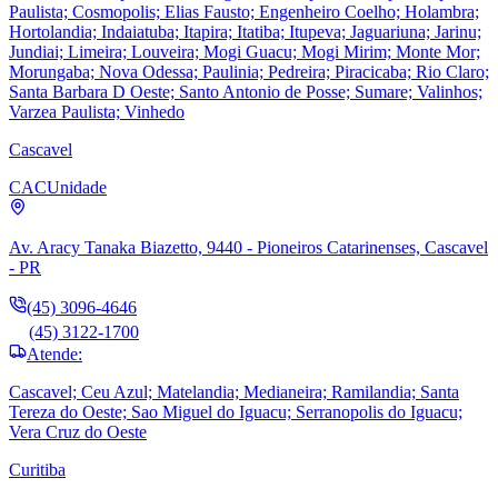
Paulista; Cosmopolis; Elias Fausto; Engenheiro Coelho; Holambra;
Hortolandia; Indaiatuba; Itapira; Itatiba; Itupeva; Jaguariuna; Jarinu;
Jundiai; Limeira; Louveira; Mogi Guacu; Mogi Mirim; Monte Mor;
Morungaba; Nova Odessa; Paulinia; Pedreira; Piracicaba; Rio Claro;
Santa Barbara D Oeste; Santo Antonio de Posse; Sumare; Valinhos;
Varzea Paulista; Vinhedo
Cascavel
CAC
Unidade
Av. Aracy Tanaka Biazetto, 9440 - Pioneiros Catarinenses, Cascavel
- PR
(45) 3096-4646
(45) 3122-1700
Atende:
Cascavel; Ceu Azul; Matelandia; Medianeira; Ramilandia; Santa
Tereza do Oeste; Sao Miguel do Iguacu; Serranopolis do Iguacu;
Vera Cruz do Oeste
Curitiba