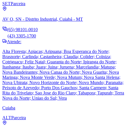
SET
Parceira
AV O, SN - Distrito Industrial, Cuiabá - MT
(65) 98101-0010
(43) 3305-1700
Atende:
Alta Floresta; Apiacas; Aripuana; Boa Esperanca do Norte;
Brasnorte; Carlinda; Castanheira; Claudia; Colider; Colniza;
Cotriguacu; Feliz Natal; Guaranta do Norte; Ipiranga do Norte;
Itanhanga; Itauba; Juara; Juina; Juruena; Marcelandia; Matupa;
Nova Bandeirantes; Nova Canaa do Norte; Nova Guarita; Nova
Maringa; Nova Monte Verde; Nova Mutum; Nova Santa Helena;
Nova Ubirata; Novo Horizonte do Norte; Novo Mundo; Paranaita;
Peixoto de Azevedo; Porto Dos Gauchos; Santa Carmem; Santa
Rita do Trivelato; Sao Jose do Rio Claro; Tabapora; Tapurah; Terra
Nova do Norte; Uniao do Sul; Vera
Cuiaba
ALT
Parceira