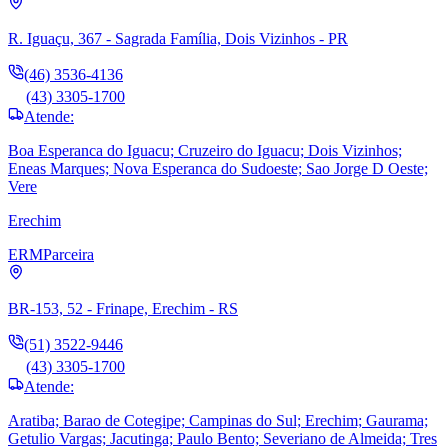
R. Iguaçu, 367 - Sagrada Família, Dois Vizinhos - PR
(46) 3536-4136
(43) 3305-1700
Atende:
Boa Esperanca do Iguacu; Cruzeiro do Iguacu; Dois Vizinhos;
Eneas Marques; Nova Esperanca do Sudoeste; Sao Jorge D Oeste;
Vere
Erechim
ERM
Parceira
BR-153, 52 - Frinape, Erechim - RS
(51) 3522-9446
(43) 3305-1700
Atende:
Aratiba; Barao de Cotegipe; Campinas do Sul; Erechim; Gaurama;
Getulio Vargas; Jacutinga; Paulo Bento; Severiano de Almeida; Tres