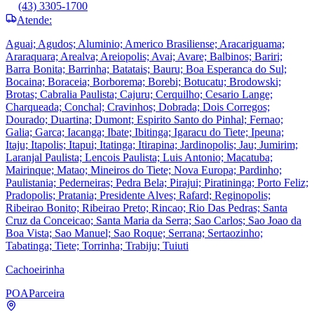
(43) 3305-1700
Atende:
Aguai; Agudos; Aluminio; Americo Brasiliense; Aracariguama;
Araraquara; Arealva; Areiopolis; Avai; Avare; Balbinos; Bariri;
Barra Bonita; Barrinha; Batatais; Bauru; Boa Esperanca do Sul;
Bocaina; Boraceia; Borborema; Borebi; Botucatu; Brodowski;
Brotas; Cabralia Paulista; Cajuru; Cerquilho; Cesario Lange;
Charqueada; Conchal; Cravinhos; Dobrada; Dois Corregos;
Dourado; Duartina; Dumont; Espirito Santo do Pinhal; Fernao;
Galia; Garca; Iacanga; Ibate; Ibitinga; Igaracu do Tiete; Ipeuna;
Itaju; Itapolis; Itapui; Itatinga; Itirapina; Jardinopolis; Jau; Jumirim;
Laranjal Paulista; Lencois Paulista; Luis Antonio; Macatuba;
Mairinque; Matao; Mineiros do Tiete; Nova Europa; Pardinho;
Paulistania; Pederneiras; Pedra Bela; Pirajui; Piratininga; Porto Feliz;
Pradopolis; Pratania; Presidente Alves; Rafard; Reginopolis;
Ribeirao Bonito; Ribeirao Preto; Rincao; Rio Das Pedras; Santa
Cruz da Conceicao; Santa Maria da Serra; Sao Carlos; Sao Joao da
Boa Vista; Sao Manuel; Sao Roque; Serrana; Sertaozinho;
Tabatinga; Tiete; Torrinha; Trabiju; Tuiuti
Cachoeirinha
POA
Parceira