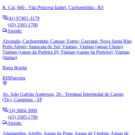
R. Caí, 660 - Vila Princesa Izabel, Cachoeirinha - RS
(41) 97401-3179
(43) 3305-1700
Atende:
Alvorada; Cachoeirinha; Canoas; Esteio; Gravatai; Nova Santa Rita;
Porto Alegre; Sapucaia do Sul; Viamao; Viamao (aguas Claras);
Viamao (capao da Porteira Ii); Viamao (capao da Porteira); Viamao
(itapua)
Barra Bonita
RIS
Parceira
Av. João Galvão Anderson, 20 - Terminal Intermodal de Cargas
(Tic), Campinas - SP
(14) 3604-3000
(43) 3305-1700
Atende:
Adamantina; Adolfo; Aguas da Prata; Aguas de Lindoia; Aguas de