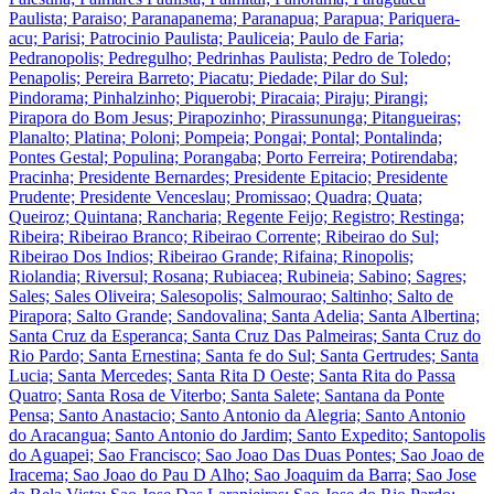
Paulista; Paraiso; Paranapanema; Paranapua; Parapua; Pariquera-
acu; Parisi; Patrocinio Paulista; Pauliceia; Paulo de Faria;
Pedranopolis; Pedregulho; Pedrinhas Paulista; Pedro de Toledo;
Penapolis; Pereira Barreto; Piacatu; Piedade; Pilar do Sul;
Pindorama; Pinhalzinho; Piquerobi; Piracaia; Piraju; Pirangi;
Pirapora do Bom Jesus; Pirapozinho; Pirassununga; Pitangueiras;
Planalto; Platina; Poloni; Pompeia; Pongai; Pontal; Pontalinda;
Pontes Gestal; Populina; Porangaba; Porto Ferreira; Potirendaba;
Pracinha; Presidente Bernardes; Presidente Epitacio; Presidente
Prudente; Presidente Venceslau; Promissao; Quadra; Quata;
Queiroz; Quintana; Rancharia; Regente Feijo; Registro; Restinga;
Ribeira; Ribeirao Branco; Ribeirao Corrente; Ribeirao do Sul;
Ribeirao Dos Indios; Ribeirao Grande; Rifaina; Rinopolis;
Riolandia; Riversul; Rosana; Rubiacea; Rubineia; Sabino; Sagres;
Sales; Sales Oliveira; Salesopolis; Salmourao; Saltinho; Salto de
Pirapora; Salto Grande; Sandovalina; Santa Adelia; Santa Albertina;
Santa Cruz da Esperanca; Santa Cruz Das Palmeiras; Santa Cruz do
Rio Pardo; Santa Ernestina; Santa fe do Sul; Santa Gertrudes; Santa
Lucia; Santa Mercedes; Santa Rita D Oeste; Santa Rita do Passa
Quatro; Santa Rosa de Viterbo; Santa Salete; Santana da Ponte
Pensa; Santo Anastacio; Santo Antonio da Alegria; Santo Antonio
do Aracangua; Santo Antonio do Jardim; Santo Expedito; Santopolis
do Aguapei; Sao Francisco; Sao Joao Das Duas Pontes; Sao Joao de
Iracema; Sao Joao do Pau D Alho; Sao Joaquim da Barra; Sao Jose