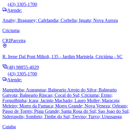
(43) 3305-1700
Atende:
Anahy; Braganey; Cafelandia; Corbelia; Iguatu; Nova Aurora
Criciuma
CRI
Parceira
R. Irene Dal Pont Milioli, 135 - Jardim Maristela, Criciúma - SC
(48) 98855-4029
(43) 3305-1700
Atende:
Mampituba; Ararangua; Balneario Arroio do Silva; Balneario
Gaivota; Balneario Rincao; Cocal do Sul; Criciuma; Ermo;
Forquilhinha; Icara; Jacinto Machado; Lauro Muller; Maracaja;
Meleiro; Morro da Fumaca; Morro Grande; Nova Veneza; Orleans;
Passo de Torres; Praia Grande; Santa Rosa do Sul; Sao Joao do Sul;
Sideropolis; Sombrio; Timbe do Sul; Treviso; Turvo; Urussanga
Cuiaba