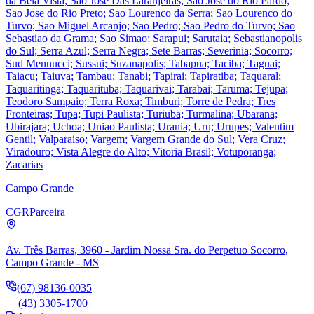
da Bela Vista; Sao Jose Das Laranjeiras; Sao Jose do Rio Pardo;
Sao Jose do Rio Preto; Sao Lourenco da Serra; Sao Lourenco do
Turvo; Sao Miguel Arcanjo; Sao Pedro; Sao Pedro do Turvo; Sao
Sebastiao da Grama; Sao Simao; Sarapui; Sarutaia; Sebastianopolis
do Sul; Serra Azul; Serra Negra; Sete Barras; Severinia; Socorro;
Sud Mennucci; Sussui; Suzanapolis; Tabapua; Taciba; Taguai;
Taiacu; Taiuva; Tambau; Tanabi; Tapirai; Tapiratiba; Taquaral;
Taquaritinga; Taquarituba; Taquarivai; Tarabai; Taruma; Tejupa;
Teodoro Sampaio; Terra Roxa; Timburi; Torre de Pedra; Tres
Fronteiras; Tupa; Tupi Paulista; Turiuba; Turmalina; Ubarana;
Ubirajara; Uchoa; Uniao Paulista; Urania; Uru; Urupes; Valentim
Gentil; Valparaiso; Vargem; Vargem Grande do Sul; Vera Cruz;
Viradouro; Vista Alegre do Alto; Vitoria Brasil; Votuporanga;
Zacarias
Campo Grande
CGR
Parceira
Av. Três Barras, 3960 - Jardim Nossa Sra. do Perpetuo Socorro,
Campo Grande - MS
(67) 98136-0035
(43) 3305-1700