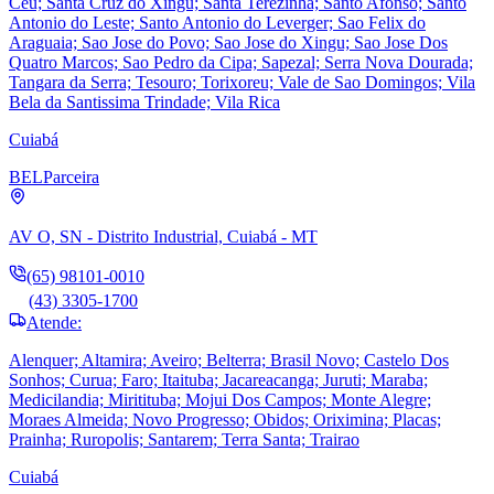
Ceu; Santa Cruz do Xingu; Santa Terezinha; Santo Afonso; Santo
Antonio do Leste; Santo Antonio do Leverger; Sao Felix do
Araguaia; Sao Jose do Povo; Sao Jose do Xingu; Sao Jose Dos
Quatro Marcos; Sao Pedro da Cipa; Sapezal; Serra Nova Dourada;
Tangara da Serra; Tesouro; Torixoreu; Vale de Sao Domingos; Vila
Bela da Santissima Trindade; Vila Rica
Cuiabá
BEL
Parceira
AV O, SN - Distrito Industrial, Cuiabá - MT
(65) 98101-0010
(43) 3305-1700
Atende:
Alenquer; Altamira; Aveiro; Belterra; Brasil Novo; Castelo Dos
Sonhos; Curua; Faro; Itaituba; Jacareacanga; Juruti; Maraba;
Medicilandia; Miritituba; Mojui Dos Campos; Monte Alegre;
Moraes Almeida; Novo Progresso; Obidos; Oriximina; Placas;
Prainha; Ruropolis; Santarem; Terra Santa; Trairao
Cuiabá