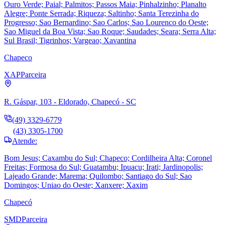
Ouro Verde; Paial; Palmitos; Passos Maia; Pinhalzinho; Planalto
Alegre; Ponte Serrada; Riqueza; Saltinho; Santa Terezinha do
Progresso; Sao Bernardino; Sao Carlos; Sao Lourenco do Oeste;
Sao Miguel da Boa Vista; Sao Roque; Saudades; Seara; Serra Alta;
Sul Brasil; Tigrinhos; Vargeao; Xavantina
Chapeco
XAP
Parceira
R. Gáspar, 103 - Eldorado, Chapecó - SC
(49) 3329-6779
(43) 3305-1700
Atende:
Bom Jesus; Caxambu do Sul; Chapeco; Cordilheira Alta; Coronel
Freitas; Formosa do Sul; Guatambu; Ipuacu; Irati; Jardinopolis;
Lajeado Grande; Marema; Quilombo; Santiago do Sul; Sao
Domingos; Uniao do Oeste; Xanxere; Xaxim
Chapecó
SMD
Parceira