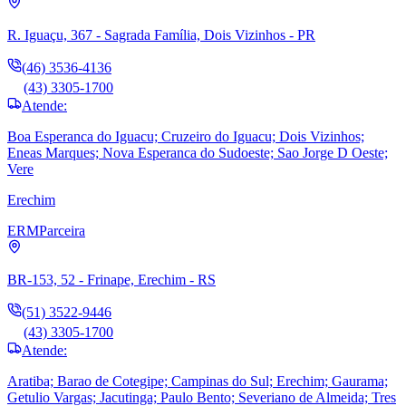
R. Iguaçu, 367 - Sagrada Família, Dois Vizinhos - PR
(46) 3536-4136
(43) 3305-1700
Atende:
Boa Esperanca do Iguacu; Cruzeiro do Iguacu; Dois Vizinhos;
Eneas Marques; Nova Esperanca do Sudoeste; Sao Jorge D Oeste;
Vere
Erechim
ERM
Parceira
BR-153, 52 - Frinape, Erechim - RS
(51) 3522-9446
(43) 3305-1700
Atende:
Aratiba; Barao de Cotegipe; Campinas do Sul; Erechim; Gaurama;
Getulio Vargas; Jacutinga; Paulo Bento; Severiano de Almeida; Tres