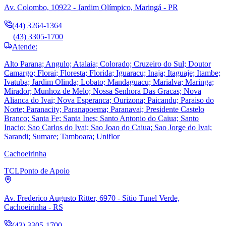
Av. Colombo, 10922 - Jardim Olímpico, Maringá - PR
(44) 3264-1364
(43) 3305-1700
Atende:
Alto Parana; Angulo; Atalaia; Colorado; Cruzeiro do Sul; Doutor
Camargo; Florai; Floresta; Florida; Iguaracu; Inaja; Itaguaje; Itambe;
Ivatuba; Jardim Olinda; Lobato; Mandaguacu; Marialva; Maringa;
Mirador; Munhoz de Melo; Nossa Senhora Das Gracas; Nova
Alianca do Ivai; Nova Esperanca; Ourizona; Paicandu; Paraiso do
Norte; Paranacity; Paranapoema; Paranavai; Presidente Castelo
Branco; Santa Fe; Santa Ines; Santo Antonio do Caiua; Santo
Inacio; Sao Carlos do Ivai; Sao Joao do Caiua; Sao Jorge do Ivai;
Sarandi; Sumare; Tamboara; Uniflor
Cachoeirinha
TCL
Ponto de Apoio
Av. Frederico Augusto Ritter, 6970 - Sítio Tunel Verde,
Cachoeirinha - RS
(43) 3305-1700