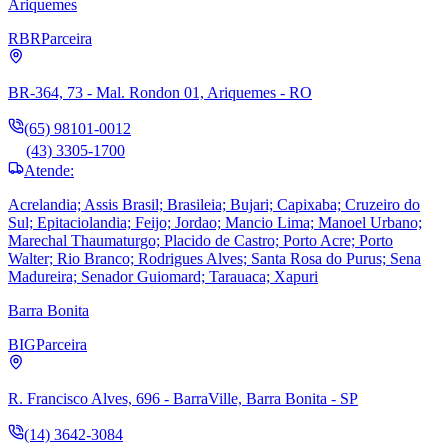
Ariquemes
RBR
Parceira
BR-364, 73 - Mal. Rondon 01, Ariquemes - RO
(65) 98101-0012
(43) 3305-1700
Atende:
Acrelandia; Assis Brasil; Brasileia; Bujari; Capixaba; Cruzeiro do
Sul; Epitaciolandia; Feijo; Jordao; Mancio Lima; Manoel Urbano;
Marechal Thaumaturgo; Placido de Castro; Porto Acre; Porto
Walter; Rio Branco; Rodrigues Alves; Santa Rosa do Purus; Sena
Madureira; Senador Guiomard; Tarauaca; Xapuri
Barra Bonita
BIG
Parceira
R. Francisco Alves, 696 - BarraVille, Barra Bonita - SP
(14) 3642-3084