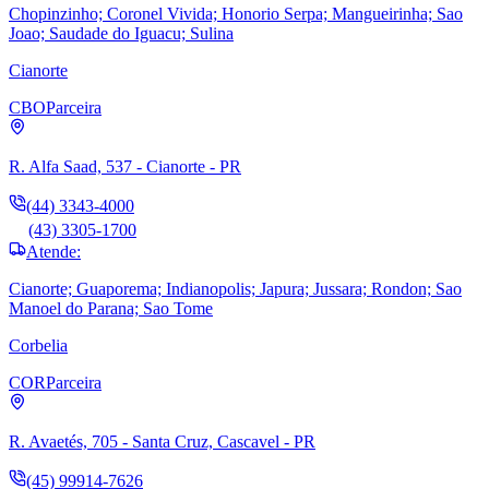
Chopinzinho; Coronel Vivida; Honorio Serpa; Mangueirinha; Sao
Joao; Saudade do Iguacu; Sulina
Cianorte
CBO
Parceira
R. Alfa Saad, 537 - Cianorte - PR
(44) 3343-4000
(43) 3305-1700
Atende:
Cianorte; Guaporema; Indianopolis; Japura; Jussara; Rondon; Sao
Manoel do Parana; Sao Tome
Corbelia
COR
Parceira
R. Avaetés, 705 - Santa Cruz, Cascavel - PR
(45) 99914-7626