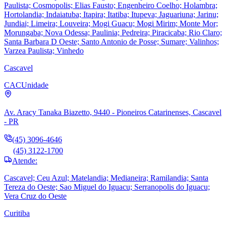
Paulista; Cosmopolis; Elias Fausto; Engenheiro Coelho; Holambra;
Hortolandia; Indaiatuba; Itapira; Itatiba; Itupeva; Jaguariuna; Jarinu;
Jundiai; Limeira; Louveira; Mogi Guacu; Mogi Mirim; Monte Mor;
Morungaba; Nova Odessa; Paulinia; Pedreira; Piracicaba; Rio Claro;
Santa Barbara D Oeste; Santo Antonio de Posse; Sumare; Valinhos;
Varzea Paulista; Vinhedo
Cascavel
CAC
Unidade
Av. Aracy Tanaka Biazetto, 9440 - Pioneiros Catarinenses, Cascavel
- PR
(45) 3096-4646
(45) 3122-1700
Atende:
Cascavel; Ceu Azul; Matelandia; Medianeira; Ramilandia; Santa
Tereza do Oeste; Sao Miguel do Iguacu; Serranopolis do Iguacu;
Vera Cruz do Oeste
Curitiba