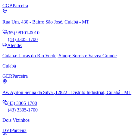
CGB
Parceira
Rua Um, 430 - Bairro São José, Cuiabá - MT
(65) 98101-0010
(43) 3305-1700
Atende:
Cuiaba; Lucas do Rio Verde; Sinop; Sorriso; Varzea Grande
Cuiabá
GER
Parceira
Av. Ayrton Senna da Silva ,12822 - Distrito Industrial, Cuiabá - MT
(43) 3305-1700
(43) 3305-1700
Dois Vizinhos
DVI
Parceira