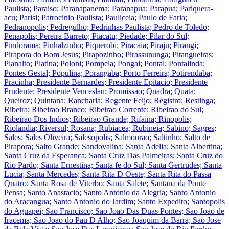
Paulista; Paraiso; Paranapanema; Paranapua; Parapua; Pariquera-
acu; Parisi; Patrocinio Paulista; Pauliceia; Paulo de Faria;
Pedranopolis; Pedregulho; Pedrinhas Paulista; Pedro de Toledo;
Penapolis; Pereira Barreto; Piacatu; Piedade; Pilar do Sul;
Pindorama; Pinhalzinho; Piquerobi; Piracaia; Piraju; Pirangi;
Pirapora do Bom Jesus; Pirapozinho; Pirassununga; Pitangueiras;
Planalto; Platina; Poloni; Pompeia; Pongai; Pontal; Pontalinda;
Pontes Gestal; Populina; Porangaba; Porto Ferreira; Potirendaba;
Pracinha; Presidente Bernardes; Presidente Epitacio; Presidente
Prudente; Presidente Venceslau; Promissao; Quadra; Quata;
Queiroz; Quintana; Rancharia; Regente Feijo; Registro; Restinga;
Ribeira; Ribeirao Branco; Ribeirao Corrente; Ribeirao do Sul;
Ribeirao Dos Indios; Ribeirao Grande; Rifaina; Rinopolis;
Riolandia; Riversul; Rosana; Rubiacea; Rubineia; Sabino; Sagres;
Sales; Sales Oliveira; Salesopolis; Salmourao; Saltinho; Salto de
Pirapora; Salto Grande; Sandovalina; Santa Adelia; Santa Albertina;
Santa Cruz da Esperanca; Santa Cruz Das Palmeiras; Santa Cruz do
Rio Pardo; Santa Ernestina; Santa fe do Sul; Santa Gertrudes; Santa
Lucia; Santa Mercedes; Santa Rita D Oeste; Santa Rita do Passa
Quatro; Santa Rosa de Viterbo; Santa Salete; Santana da Ponte
Pensa; Santo Anastacio; Santo Antonio da Alegria; Santo Antonio
do Aracangua; Santo Antonio do Jardim; Santo Expedito; Santopolis
do Aguapei; Sao Francisco; Sao Joao Das Duas Pontes; Sao Joao de
Iracema; Sao Joao do Pau D Alho; Sao Joaquim da Barra; Sao Jose