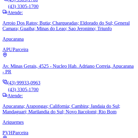
(43) 3305-1700
Atende:
Arroio Dos Ratos; Butia; Charqueadas; Eldorado do Sul; General
Camara; Guaiba; Minas do Leao; Sao Jeronimo; Triunfo
Apucarana
APU
Parceira
Av. Minas Gerais, 4525 - Nucleo Hab. Adriano Correia, Apucarana
- PR
(43) 99933-0963
(43) 3305-1700
Atende:
Apucarana; Arapongas; California; Cambira; Jandaia do Sul;
Mandaguari; Marilandia do Sul; Novo Itacolomi; Rio Bom
Ariquemes
PVH
Parceira