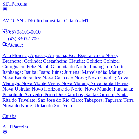
SET
Parceira
AV O, SN - Distrito Industrial, Cuiabá - MT
(65) 98101-0010
(43) 3305-1700
Atende:
Alta Floresta; Apiacas; Aripuana; Boa Esperanca do Norte;
Brasnorte; Carlinda; Castanheira; Claudia; Colider; Colniza;
Cotriguacu; Feliz Natal; Guaranta do Norte; Ipiranga do Norte;
Itanhanga; Itauba; Juara; Juina; Juruena; Marcelandia; Matupa;
Nova Bandeirantes; Nova Canaa do Norte; Nova Guarita; Nova
Maringa; Nova Monte Verde; Nova Mutum; Nova Santa Helena;
Nova Ubirata; Novo Horizonte do Norte; Novo Mundo; Paranaita;
Peixoto de Azevedo; Porto Dos Gauchos; Santa Carmem; Santa
Rita do Trivelato; Sao Jose do Rio Claro; Tabapora; Tapurah; Terra
Nova do Norte; Uniao do Sul; Vera
Cuiaba
ALT
Parceira