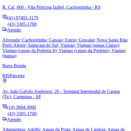
R. Caí, 660 - Vila Princesa Izabel, Cachoeirinha - RS
(41) 97401-3179
(43) 3305-1700
Atende:
Alvorada; Cachoeirinha; Canoas; Esteio; Gravatai; Nova Santa Rita;
Porto Alegre; Sapucaia do Sul; Viamao; Viamao (aguas Claras);
Viamao (capao da Porteira Ii); Viamao (capao da Porteira); Viamao
(itapua)
Barra Bonita
RIS
Parceira
Av. João Galvão Anderson, 20 - Terminal Intermodal de Cargas
(Tic), Campinas - SP
(14) 3604-3000
(43) 3305-1700
Atende:
Adamantina; Adolfo; Aguas da Prata; Aguas de Lindoia; Aguas de