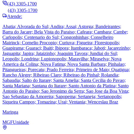
(43) 3305-1700
(43) 3305-1700
Atende:
Abatia; Alvorada do Sul; Andira; Assai; Astorga; Bandeirantes;
Barra do Jacare; Bela Vista do Paraiso; Cafeara; Cambara; Cambe;
Carlopolis; Centenario do Sul; Congonhinhas; Conselheiro
Mairinck; Cornelio Procopio; Curiuva; Figueira; Florestopolis;
Guapirama; Guaraci; Ibaiti; Ibipora; Itambaraca; Jaboti; Jacarezinho;
Jaguapita; Japira; Jataizinho; Joaquim Tavora; Jundiai do Sul;
Leopolis; Londrina; Lupionopolis; Maravilha; Miraselva; Nova
America da Colina; Nova Fatima; Nova Santa Barbara; Pinhalao;
Pitangueiras; Porecatu; Prado Ferreira; Primeiro de Maio; Quatigua;
Rancho Alegre; Ribeirao Claro; Ribeirao do Pinhal; Rolandia;
Sabaudia; Salto do Itarare; Santa Amelia; Santa Cecilia do Pavao;
Santa Mariana; Santana do Itarare; Santo Antonio da Platina; Santo
Antonio do Paraiso; Sao Jeronimo da Serra; Sao Jose da Boa Vista;
Sao Sebastiao da Amoreira; Sapopema; Sertaneja; Sertanopolis;
Siqueira Campos; Tomazina; Urai; Ventania; Wenceslau Braz
Maringa
MGF
Unidade