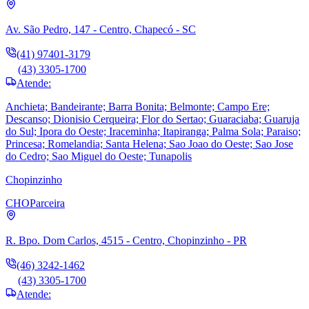
Av. São Pedro, 147 - Centro, Chapecó - SC
(41) 97401-3179
(43) 3305-1700
Atende:
Anchieta; Bandeirante; Barra Bonita; Belmonte; Campo Ere;
Descanso; Dionisio Cerqueira; Flor do Sertao; Guaraciaba; Guaruja
do Sul; Ipora do Oeste; Iraceminha; Itapiranga; Palma Sola; Paraiso;
Princesa; Romelandia; Santa Helena; Sao Joao do Oeste; Sao Jose
do Cedro; Sao Miguel do Oeste; Tunapolis
Chopinzinho
CHO
Parceira
R. Bpo. Dom Carlos, 4515 - Centro, Chopinzinho - PR
(46) 3242-1462
(43) 3305-1700
Atende: