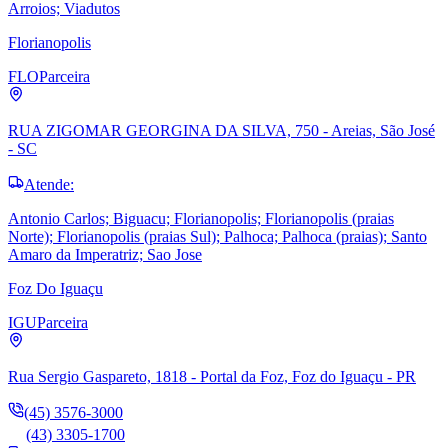
Arroios; Viadutos
Florianopolis
FLO
Parceira
RUA ZIGOMAR GEORGINA DA SILVA, 750 - Areias, São José
- SC
Atende:
Antonio Carlos; Biguacu; Florianopolis; Florianopolis (praias
Norte); Florianopolis (praias Sul); Palhoca; Palhoca (praias); Santo
Amaro da Imperatriz; Sao Jose
Foz Do Iguaçu
IGU
Parceira
Rua Sergio Gaspareto, 1818 - Portal da Foz, Foz do Iguaçu - PR
(45) 3576-3000
(43) 3305-1700