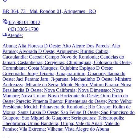
BR-364, 73 - Mal. Rondon 01, Ariquemes - RO
(65) 98101-0012
(43) 3305-1700
Atende:
Abuna; Alta Floresta D Oeste; Alto Alegre Dos Parecis; Alto
Paraiso; Alvorada D Oeste; Ariquemes; Buritis; Cabixi;
Cacaulandia; Cacoal; Campo Novo de Rondonia; Candeias do
Jamari; Castanheiras; Cerejeiras; Chupinguaia; Colorado do Oeste;
Corumbiara; Costa Marques; Cujubim; Espigao D Oeste;
Governador Jorge Teixeira; Guajara-mirim; Guapore; Itapua do
Oeste; Jaci Parana; Jaru; Ji-parana; Machadinho D Oeste; Ministro
Andreazza; Mirante da Serra; Monte Negro; Mutum Parana; Nova
Brasilandia D Oeste; Nova California; Nova Dimensao; Nova
Mamore; Nova Uniao; Novo Horizonte do Oeste; Ouro Preto do
Oeste; Parecis; Pimenta Bueno; Pimenteiras do Oeste; Porto Velho;
Presidente Medici; Primavera de Rondonia; Rio Crespo; Rolim de
Moura; Santa Luzia D Oeste; Sao Felipe D Oeste; Sao Francisco do
Guapore; Sao Miguel do Guapore; Seringueiras; Teixeiropolis;
Theobroma; Uniao Bandeira; Urupa; Vale do Anari; Vale do
Paraiso; Vila Extrema; Vilhena; Vista Alegre do Abuna