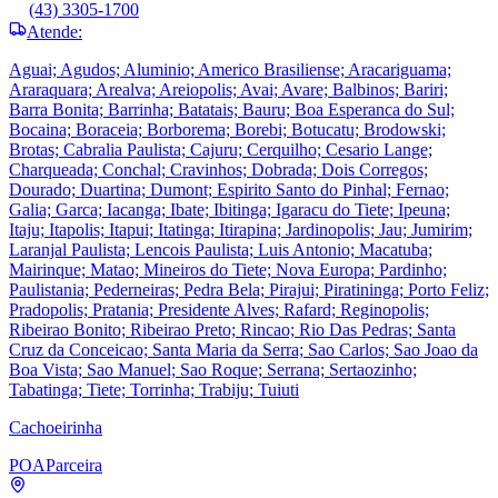
(43) 3305-1700
Atende:
Aguai; Agudos; Aluminio; Americo Brasiliense; Aracariguama;
Araraquara; Arealva; Areiopolis; Avai; Avare; Balbinos; Bariri;
Barra Bonita; Barrinha; Batatais; Bauru; Boa Esperanca do Sul;
Bocaina; Boraceia; Borborema; Borebi; Botucatu; Brodowski;
Brotas; Cabralia Paulista; Cajuru; Cerquilho; Cesario Lange;
Charqueada; Conchal; Cravinhos; Dobrada; Dois Corregos;
Dourado; Duartina; Dumont; Espirito Santo do Pinhal; Fernao;
Galia; Garca; Iacanga; Ibate; Ibitinga; Igaracu do Tiete; Ipeuna;
Itaju; Itapolis; Itapui; Itatinga; Itirapina; Jardinopolis; Jau; Jumirim;
Laranjal Paulista; Lencois Paulista; Luis Antonio; Macatuba;
Mairinque; Matao; Mineiros do Tiete; Nova Europa; Pardinho;
Paulistania; Pederneiras; Pedra Bela; Pirajui; Piratininga; Porto Feliz;
Pradopolis; Pratania; Presidente Alves; Rafard; Reginopolis;
Ribeirao Bonito; Ribeirao Preto; Rincao; Rio Das Pedras; Santa
Cruz da Conceicao; Santa Maria da Serra; Sao Carlos; Sao Joao da
Boa Vista; Sao Manuel; Sao Roque; Serrana; Sertaozinho;
Tabatinga; Tiete; Torrinha; Trabiju; Tuiuti
Cachoeirinha
POA
Parceira