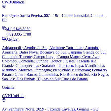
CWB
Unidade
Rua Cyro Correia Pereira, 667 - 19c - Cidade Industrial, Curitiba -
PR
(41) 3146-5050
(43) 3305-1700
Atende:
Adrianopolis; Agudos do Sul; Almirante Tamandare; Antonina;
Araucaria; Balsa Nova; Bocaiuva do Sul; Campina Grande do Sul;
Campo do Tenente; Campo Largo; Campo Magro; Cerro Azul;
Colombo; Contenda; Curitiba; Doutor Ulysses; Fazenda Rio
Grande; Guaraquecaba; Guaratuba; Itaperucu; Lapa; Mandirituba;
Matinhos; Morretes; Paranagua; Pien; Pinhais; Piraquara; Pontal do
Parana; Quatro Barras; Quitandinha; Rio Branco do Sul; Rio Negro;
Sao Jose Dos Pinhais; Tijucas do Sul; Tunas do Parana
Goiânia
GYN
Unidade
Av. Perimetral Norte, 2859 - Fazenda Caveiras, Goiânia - GO