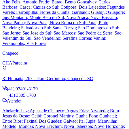
Alto Feliz; Antonio Prado; Barao; Bento Goncalves; Carlos
Barbosa; Casca; Caxias do Sul; Cotipora; Dois Lajeados; Fagundes
Varela; Farroupilha; Flores da Cunha; Garibaldi; Guabiju; Guapore;
Ipe; Montauri; Monte Belo do Sul; Nova Araca; Nova Bassano;
Nova Padua; Nova Prata; Nova Roma do Sul; Parai; Pinto
Bandeira; Salvador do Sul; Santa Tereza; Sao Domingos do Sul;
Sao Jorge; Sao Jose do Sul; Sao Marcos; Sao Pedro da Serra; Sao
Valentim do Sul; Sao Vendelino; Serafina Correa; Vanini;
Veranopolis; Vila Flores
Chapeco
CHA
Parceira
R. Humaitá, 267 - Dom Gerônimo, Chapecó - SC
(41) 97401-3179
(43) 3305-1700
Atende:
Abelardo Luz; Aguas de Chapeco; Aguas Frias; Arvoredo; Bom
Jesus do Oeste; Caibi; Coronel Martins; Cunha Pora; Cunhatai;
Entre Rios; Faxinal Dos Guedes; Galvao; Ita; Jupia; Maravilha;
Modelo; Mondai; Nova Erechim; Nova Itaberaba; Novo Horizonte;