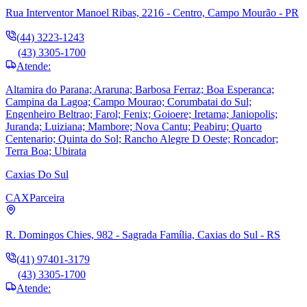
Rua Interventor Manoel Ribas, 2216 - Centro, Campo Mourão - PR
(44) 3223-1243
(43) 3305-1700
Atende:
Altamira do Parana; Araruna; Barbosa Ferraz; Boa Esperanca;
Campina da Lagoa; Campo Mourao; Corumbatai do Sul;
Engenheiro Beltrao; Farol; Fenix; Goioere; Iretama; Janiopolis;
Juranda; Luiziana; Mambore; Nova Cantu; Peabiru; Quarto
Centenario; Quinta do Sol; Rancho Alegre D Oeste; Roncador;
Terra Boa; Ubirata
Caxias Do Sul
CAX
Parceira
R. Domingos Chies, 982 - Sagrada Família, Caxias do Sul - RS
(41) 97401-3179
(43) 3305-1700
Atende: