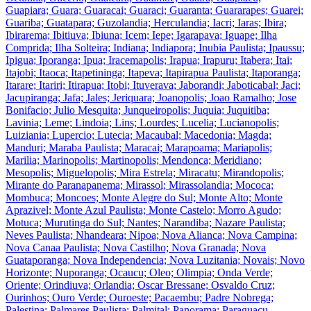
Guapiara; Guara; Guaracai; Guaraci; Guaranta; Guararapes; Guarei;
Guariba; Guatapara; Guzolandia; Herculandia; Iacri; Iaras; Ibira;
Ibirarema; Ibitiuva; Ibiuna; Icem; Iepe; Igarapava; Iguape; Ilha
Comprida; Ilha Solteira; Indiana; Indiapora; Inubia Paulista; Ipaussu;
Ipigua; Iporanga; Ipua; Iracemapolis; Irapua; Irapuru; Itabera; Itai;
Itajobi; Itaoca; Itapetininga; Itapeva; Itapirapua Paulista; Itaporanga;
Itarare; Itariri; Itirapua; Itobi; Ituverava; Jaborandi; Jaboticabal; Jaci;
Jacupiranga; Jafa; Jales; Jeriquara; Joanopolis; Joao Ramalho; Jose
Bonifacio; Julio Mesquita; Junqueiropolis; Juquia; Juquitiba;
Lavinia; Leme; Lindoia; Lins; Lourdes; Lucelia; Lucianopolis;
Luiziania; Lupercio; Lutecia; Macaubal; Macedonia; Magda;
Manduri; Maraba Paulista; Maracai; Marapoama; Mariapolis;
Marilia; Marinopolis; Martinopolis; Mendonca; Meridiano;
Mesopolis; Miguelopolis; Mira Estrela; Miracatu; Mirandopolis;
Mirante do Paranapanema; Mirassol; Mirassolandia; Mococa;
Mombuca; Moncoes; Monte Alegre do Sul; Monte Alto; Monte
Aprazivel; Monte Azul Paulista; Monte Castelo; Morro Agudo;
Motuca; Murutinga do Sul; Nantes; Narandiba; Nazare Paulista;
Neves Paulista; Nhandeara; Nipoa; Nova Alianca; Nova Campina;
Nova Canaa Paulista; Nova Castilho; Nova Granada; Nova
Guataporanga; Nova Independencia; Nova Luzitania; Novais; Novo
Horizonte; Nuporanga; Ocaucu; Oleo; Olimpia; Onda Verde;
Oriente; Orindiuva; Orlandia; Oscar Bressane; Osvaldo Cruz;
Ourinhos; Ouro Verde; Ouroeste; Pacaembu; Padre Nobrega;
Palestina; Palmares Paulista; Palmital; Panorama; Paraguacu