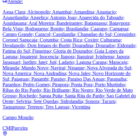
Atende:
Agua Clara; Alcinopolis; Amambai; Amandina; Anastacio;
Anaurilandia; Angelica; Antonio Joao; Aparecida do Taboado;
Aquidauana; Aral Moreira; Bandeirantes; Bataguassu; Bataypora;
Bela Vista; Bodoquena; Bonito; Brasilandia; Caarapo; Camapua;
Campo Grande; Caracol; Cassilandia; Chapadao do Sul; Corguinho;
Coronel Sapucaia; Corumba; Costa Rica; Coxim; Culturama;
Deodapolis; Dois Irmaos do Buriti; Douradina; Dourados; Eldorado;
Fatima do Sul; Figueirao; Gloria de Dourados; Guia Lopes da
Laguna; Iguatemi; Inocencia; Itapora; Itaquirai; Ivinhema; Japora;
Jaraguari; Jardim; Jatei; Juti; Ladario; Laguna Carapa; Maracaju;
Miranda; Mundo Novo; Navirai; Nioaque; Nova Alvorada do Sul;
Nova America; Nova Andradina; Nova Jales; Novo Horizonte do
Sul; Paiaguas; Panambi; Paraiso; Paraiso Das Aguas; Paranaiba;
Paranhos; Pedro Gomes; Pirapora; Ponta Pora; Porto Murtinho;
Ribas do Rio Pardo; Rio Brilhante; Rio Negro; Rio Verde de Mato
Grosso; Rochedo; Sanga Puita; Santa Rita do Pardo; Sao Gabriel do
Oeste; Selviria; Sete Quedas; Sidrolandia; Sonora; Tacuru;
Taquarussu; Terenos; Tres Lagoas; Vicentina
Campo Mourão
CMI
Parceira