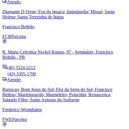
Atende:
Diamante D Oeste; Foz do Iguacu; Itaipulandia; Missal; Santa
Helena; Santa Terezinha de Itaipu
Francisco Beltrão
FCB
Parceira
R. Maria Celestina Neckel Ramos, 97 - Seminário, Francisco
Beltrão - PR
(46) 3524-2212
(43) 3305-1700
Atende:
Barracao; Bom Jesus do Sul; Flor da Serra do Sul; Francisco
Beltrao; Manfrinopolis; Marmeleiro; Pranchita; Renascenca;
Salgado Filho; Santo Antonio do Sudoeste
Frederico Westphalen
FWE
Parceira