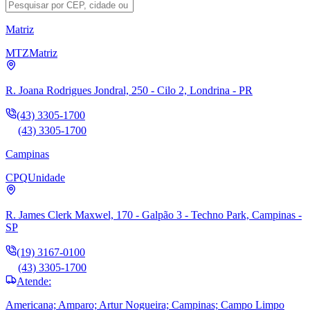
Matriz
MTZ
Matriz
R. Joana Rodrigues Jondral, 250 - Cilo 2, Londrina - PR
(43) 3305-1700
(43) 3305-1700
Campinas
CPQ
Unidade
R. James Clerk Maxwel, 170 - Galpão 3 - Techno Park, Campinas -
SP
(19) 3167-0100
(43) 3305-1700
Atende:
Americana; Amparo; Artur Nogueira; Campinas; Campo Limpo