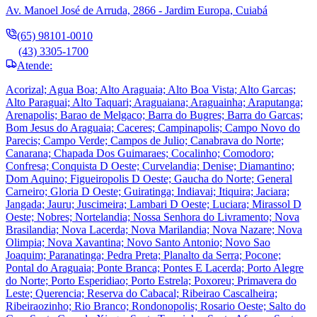
Av. Manoel José de Arruda, 2866 - Jardim Europa, Cuiabá
(65) 98101-0010
(43) 3305-1700
Atende:
Acorizal; Agua Boa; Alto Araguaia; Alto Boa Vista; Alto Garcas;
Alto Paraguai; Alto Taquari; Araguaiana; Araguainha; Araputanga;
Arenapolis; Barao de Melgaco; Barra do Bugres; Barra do Garcas;
Bom Jesus do Araguaia; Caceres; Campinapolis; Campo Novo do
Parecis; Campo Verde; Campos de Julio; Canabrava do Norte;
Canarana; Chapada Dos Guimaraes; Cocalinho; Comodoro;
Confresa; Conquista D Oeste; Curvelandia; Denise; Diamantino;
Dom Aquino; Figueiropolis D Oeste; Gaucha do Norte; General
Carneiro; Gloria D Oeste; Guiratinga; Indiavai; Itiquira; Jaciara;
Jangada; Jauru; Juscimeira; Lambari D Oeste; Luciara; Mirassol D
Oeste; Nobres; Nortelandia; Nossa Senhora do Livramento; Nova
Brasilandia; Nova Lacerda; Nova Marilandia; Nova Nazare; Nova
Olimpia; Nova Xavantina; Novo Santo Antonio; Novo Sao
Joaquim; Paranatinga; Pedra Preta; Planalto da Serra; Pocone;
Pontal do Araguaia; Ponte Branca; Pontes E Lacerda; Porto Alegre
do Norte; Porto Esperidiao; Porto Estrela; Poxoreu; Primavera do
Leste; Querencia; Reserva do Cabacal; Ribeirao Cascalheira;
Ribeiraozinho; Rio Branco; Rondonopolis; Rosario Oeste; Salto do