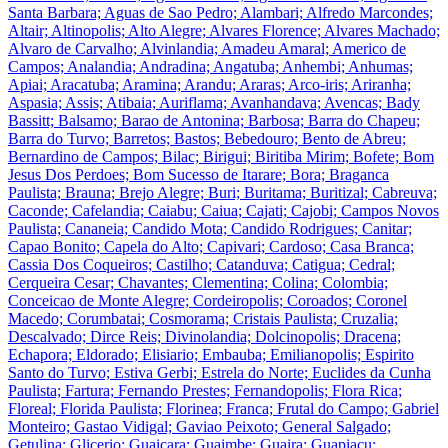
Santa Barbara; Aguas de Sao Pedro; Alambari; Alfredo Marcondes;
Altair; Altinopolis; Alto Alegre; Alvares Florence; Alvares Machado;
Alvaro de Carvalho; Alvinlandia; Amadeu Amaral; Americo de
Campos; Analandia; Andradina; Angatuba; Anhembi; Anhumas;
Apiai; Aracatuba; Aramina; Arandu; Araras; Arco-iris; Ariranha;
Aspasia; Assis; Atibaia; Auriflama; Avanhandava; Avencas; Bady
Bassitt; Balsamo; Barao de Antonina; Barbosa; Barra do Chapeu;
Barra do Turvo; Barretos; Bastos; Bebedouro; Bento de Abreu;
Bernardino de Campos; Bilac; Birigui; Biritiba Mirim; Bofete; Bom
Jesus Dos Perdoes; Bom Sucesso de Itarare; Bora; Braganca
Paulista; Brauna; Brejo Alegre; Buri; Buritama; Buritizal; Cabreuva;
Caconde; Cafelandia; Caiabu; Caiua; Cajati; Cajobi; Campos Novos
Paulista; Cananeia; Candido Mota; Candido Rodrigues; Canitar;
Capao Bonito; Capela do Alto; Capivari; Cardoso; Casa Branca;
Cassia Dos Coqueiros; Castilho; Catanduva; Catigua; Cedral;
Cerqueira Cesar; Chavantes; Clementina; Colina; Colombia;
Conceicao de Monte Alegre; Cordeiropolis; Coroados; Coronel
Macedo; Corumbatai; Cosmorama; Cristais Paulista; Cruzalia;
Descalvado; Dirce Reis; Divinolandia; Dolcinopolis; Dracena;
Echapora; Eldorado; Elisiario; Embauba; Emilianopolis; Espirito
Santo do Turvo; Estiva Gerbi; Estrela do Norte; Euclides da Cunha
Paulista; Fartura; Fernando Prestes; Fernandopolis; Flora Rica;
Floreal; Florida Paulista; Florinea; Franca; Frutal do Campo; Gabriel
Monteiro; Gastao Vidigal; Gaviao Peixoto; General Salgado;
Getulina; Glicerio; Guaicara; Guaimbe; Guaira; Guapiacu;