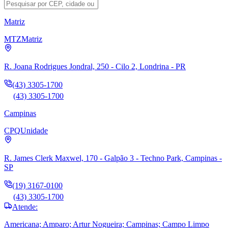
Matriz
MTZ
Matriz
R. Joana Rodrigues Jondral, 250 - Cilo 2, Londrina - PR
(43) 3305-1700
(43) 3305-1700
Campinas
CPQ
Unidade
R. James Clerk Maxwel, 170 - Galpão 3 - Techno Park, Campinas -
SP
(19) 3167-0100
(43) 3305-1700
Atende:
Americana; Amparo; Artur Nogueira; Campinas; Campo Limpo