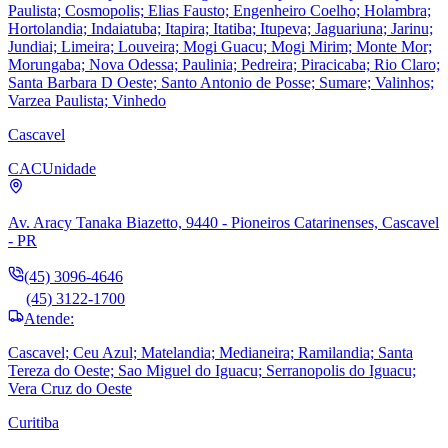
Paulista; Cosmopolis; Elias Fausto; Engenheiro Coelho; Holambra;
Hortolandia; Indaiatuba; Itapira; Itatiba; Itupeva; Jaguariuna; Jarinu;
Jundiai; Limeira; Louveira; Mogi Guacu; Mogi Mirim; Monte Mor;
Morungaba; Nova Odessa; Paulinia; Pedreira; Piracicaba; Rio Claro;
Santa Barbara D Oeste; Santo Antonio de Posse; Sumare; Valinhos;
Varzea Paulista; Vinhedo
Cascavel
CAC
Unidade
Av. Aracy Tanaka Biazetto, 9440 - Pioneiros Catarinenses, Cascavel
- PR
(45) 3096-4646
(45) 3122-1700
Atende:
Cascavel; Ceu Azul; Matelandia; Medianeira; Ramilandia; Santa
Tereza do Oeste; Sao Miguel do Iguacu; Serranopolis do Iguacu;
Vera Cruz do Oeste
Curitiba