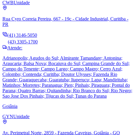
CWB
Unidade
Rua Cyro Correia Pereira, 667 - 19c - Cidade Industrial, Curitiba -
PR
(41) 3146-5050
(43) 3305-1700
Atende:
Adrianopolis; Agudos do Sul; Almirante Tamandare; Antonina;
Araucaria; Balsa Nova; Bocaiuva do Sul; Campina Grande do Sul;
Campo do Tenente; Campo Largo; Campo Magro; Cerro Azul;
Colombo; Contenda; Curitiba; Doutor Ulysses; Fazenda Rio
Grande; Guaraquecaba; Guaratuba; Itaperucu; Lapa; Mandirituba;
Matinhos; Morretes; Paranagua; Pien; Pinhais; Piraquara; Pontal do
Parana; Quatro Barras; Quitandinha; Rio Branco do Sul; Rio Negro;
Sao Jose Dos Pinhais; Tijucas do Sul; Tunas do Parana
Goiânia
GYN
Unidade
Av. Perimetral Norte, 2859 - Fazenda Caveiras, Goiânia - GO