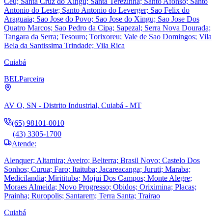
Ceu; Santa Cruz do Xingu; Santa Terezinha; Santo Afonso; Santo
Antonio do Leste; Santo Antonio do Leverger; Sao Felix do
Araguaia; Sao Jose do Povo; Sao Jose do Xingu; Sao Jose Dos
Quatro Marcos; Sao Pedro da Cipa; Sapezal; Serra Nova Dourada;
Tangara da Serra; Tesouro; Torixoreu; Vale de Sao Domingos; Vila
Bela da Santissima Trindade; Vila Rica
Cuiabá
BEL
Parceira
AV O, SN - Distrito Industrial, Cuiabá - MT
(65) 98101-0010
(43) 3305-1700
Atende:
Alenquer; Altamira; Aveiro; Belterra; Brasil Novo; Castelo Dos
Sonhos; Curua; Faro; Itaituba; Jacareacanga; Juruti; Maraba;
Medicilandia; Miritituba; Mojui Dos Campos; Monte Alegre;
Moraes Almeida; Novo Progresso; Obidos; Oriximina; Placas;
Prainha; Ruropolis; Santarem; Terra Santa; Trairao
Cuiabá