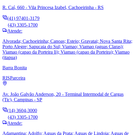
R. Caí, 660 - Vila Princesa Izabel, Cachoeirinha - RS
(41) 97401-3179
(43) 3305-1700
Atende:
Alvorada; Cachoeirinha; Canoas; Esteio; Gravatai; Nova Santa Rita;
Porto Alegre; Sapucaia do Sul; Viamao; Viamao (aguas Claras);
Viamao (capao da Porteira Ii); Viamao (capao da Porteira); Viamao
(itapua)
Barra Bonita
RIS
Parceira
Av. João Galvão Anderson, 20 - Terminal Intermodal de Cargas
(Tic), Campinas - SP
(14) 3604-3000
(43) 3305-1700
Atende:
Adamantina; Adolfo; Aguas da Prata; Aguas de Lindoia; Aguas de