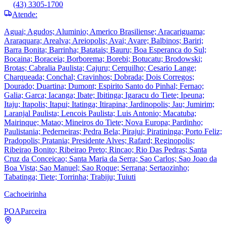
(43) 3305-1700
Atende:
Aguai; Agudos; Aluminio; Americo Brasiliense; Aracariguama;
Araraquara; Arealva; Areiopolis; Avai; Avare; Balbinos; Bariri;
Barra Bonita; Barrinha; Batatais; Bauru; Boa Esperanca do Sul;
Bocaina; Boraceia; Borborema; Borebi; Botucatu; Brodowski;
Brotas; Cabralia Paulista; Cajuru; Cerquilho; Cesario Lange;
Charqueada; Conchal; Cravinhos; Dobrada; Dois Corregos;
Dourado; Duartina; Dumont; Espirito Santo do Pinhal; Fernao;
Galia; Garca; Iacanga; Ibate; Ibitinga; Igaracu do Tiete; Ipeuna;
Itaju; Itapolis; Itapui; Itatinga; Itirapina; Jardinopolis; Jau; Jumirim;
Laranjal Paulista; Lencois Paulista; Luis Antonio; Macatuba;
Mairinque; Matao; Mineiros do Tiete; Nova Europa; Pardinho;
Paulistania; Pederneiras; Pedra Bela; Pirajui; Piratininga; Porto Feliz;
Pradopolis; Pratania; Presidente Alves; Rafard; Reginopolis;
Ribeirao Bonito; Ribeirao Preto; Rincao; Rio Das Pedras; Santa
Cruz da Conceicao; Santa Maria da Serra; Sao Carlos; Sao Joao da
Boa Vista; Sao Manuel; Sao Roque; Serrana; Sertaozinho;
Tabatinga; Tiete; Torrinha; Trabiju; Tuiuti
Cachoeirinha
POA
Parceira