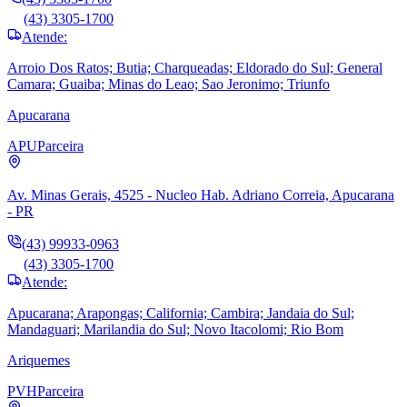
(43) 3305-1700
Atende:
Arroio Dos Ratos; Butia; Charqueadas; Eldorado do Sul; General
Camara; Guaiba; Minas do Leao; Sao Jeronimo; Triunfo
Apucarana
APU
Parceira
Av. Minas Gerais, 4525 - Nucleo Hab. Adriano Correia, Apucarana
- PR
(43) 99933-0963
(43) 3305-1700
Atende:
Apucarana; Arapongas; California; Cambira; Jandaia do Sul;
Mandaguari; Marilandia do Sul; Novo Itacolomi; Rio Bom
Ariquemes
PVH
Parceira