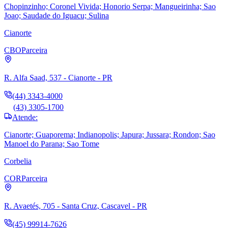
Chopinzinho; Coronel Vivida; Honorio Serpa; Mangueirinha; Sao
Joao; Saudade do Iguacu; Sulina
Cianorte
CBO
Parceira
R. Alfa Saad, 537 - Cianorte - PR
(44) 3343-4000
(43) 3305-1700
Atende:
Cianorte; Guaporema; Indianopolis; Japura; Jussara; Rondon; Sao
Manoel do Parana; Sao Tome
Corbelia
COR
Parceira
R. Avaetés, 705 - Santa Cruz, Cascavel - PR
(45) 99914-7626