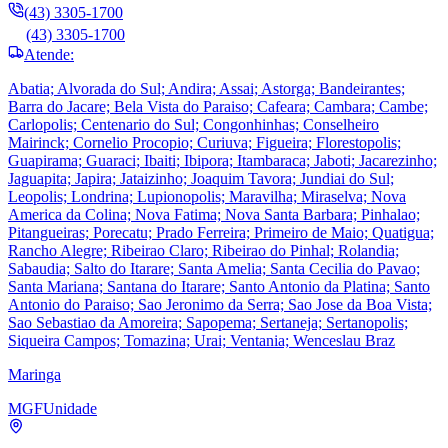
(43) 3305-1700
(43) 3305-1700
Atende:
Abatia; Alvorada do Sul; Andira; Assai; Astorga; Bandeirantes;
Barra do Jacare; Bela Vista do Paraiso; Cafeara; Cambara; Cambe;
Carlopolis; Centenario do Sul; Congonhinhas; Conselheiro
Mairinck; Cornelio Procopio; Curiuva; Figueira; Florestopolis;
Guapirama; Guaraci; Ibaiti; Ibipora; Itambaraca; Jaboti; Jacarezinho;
Jaguapita; Japira; Jataizinho; Joaquim Tavora; Jundiai do Sul;
Leopolis; Londrina; Lupionopolis; Maravilha; Miraselva; Nova
America da Colina; Nova Fatima; Nova Santa Barbara; Pinhalao;
Pitangueiras; Porecatu; Prado Ferreira; Primeiro de Maio; Quatigua;
Rancho Alegre; Ribeirao Claro; Ribeirao do Pinhal; Rolandia;
Sabaudia; Salto do Itarare; Santa Amelia; Santa Cecilia do Pavao;
Santa Mariana; Santana do Itarare; Santo Antonio da Platina; Santo
Antonio do Paraiso; Sao Jeronimo da Serra; Sao Jose da Boa Vista;
Sao Sebastiao da Amoreira; Sapopema; Sertaneja; Sertanopolis;
Siqueira Campos; Tomazina; Urai; Ventania; Wenceslau Braz
Maringa
MGF
Unidade