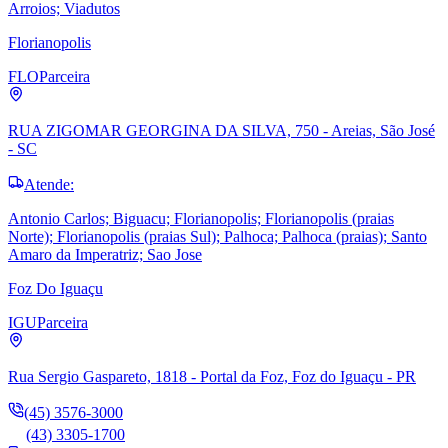
Arroios; Viadutos
Florianopolis
FLO
Parceira
RUA ZIGOMAR GEORGINA DA SILVA, 750 - Areias, São José
- SC
Atende:
Antonio Carlos; Biguacu; Florianopolis; Florianopolis (praias
Norte); Florianopolis (praias Sul); Palhoca; Palhoca (praias); Santo
Amaro da Imperatriz; Sao Jose
Foz Do Iguaçu
IGU
Parceira
Rua Sergio Gaspareto, 1818 - Portal da Foz, Foz do Iguaçu - PR
(45) 3576-3000
(43) 3305-1700