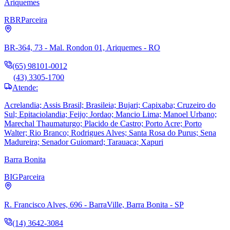
Ariquemes
RBR
Parceira
BR-364, 73 - Mal. Rondon 01, Ariquemes - RO
(65) 98101-0012
(43) 3305-1700
Atende:
Acrelandia; Assis Brasil; Brasileia; Bujari; Capixaba; Cruzeiro do
Sul; Epitaciolandia; Feijo; Jordao; Mancio Lima; Manoel Urbano;
Marechal Thaumaturgo; Placido de Castro; Porto Acre; Porto
Walter; Rio Branco; Rodrigues Alves; Santa Rosa do Purus; Sena
Madureira; Senador Guiomard; Tarauaca; Xapuri
Barra Bonita
BIG
Parceira
R. Francisco Alves, 696 - BarraVille, Barra Bonita - SP
(14) 3642-3084