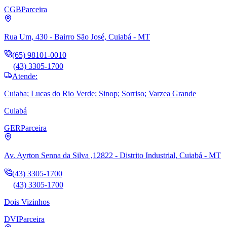
CGB
Parceira
Rua Um, 430 - Bairro São José, Cuiabá - MT
(65) 98101-0010
(43) 3305-1700
Atende:
Cuiaba; Lucas do Rio Verde; Sinop; Sorriso; Varzea Grande
Cuiabá
GER
Parceira
Av. Ayrton Senna da Silva ,12822 - Distrito Industrial, Cuiabá - MT
(43) 3305-1700
(43) 3305-1700
Dois Vizinhos
DVI
Parceira