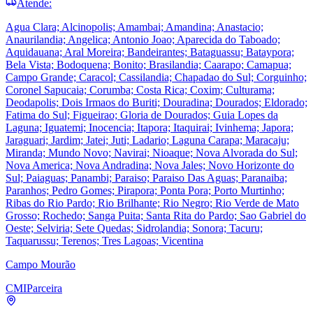
Atende:
Agua Clara; Alcinopolis; Amambai; Amandina; Anastacio;
Anaurilandia; Angelica; Antonio Joao; Aparecida do Taboado;
Aquidauana; Aral Moreira; Bandeirantes; Bataguassu; Bataypora;
Bela Vista; Bodoquena; Bonito; Brasilandia; Caarapo; Camapua;
Campo Grande; Caracol; Cassilandia; Chapadao do Sul; Corguinho;
Coronel Sapucaia; Corumba; Costa Rica; Coxim; Culturama;
Deodapolis; Dois Irmaos do Buriti; Douradina; Dourados; Eldorado;
Fatima do Sul; Figueirao; Gloria de Dourados; Guia Lopes da
Laguna; Iguatemi; Inocencia; Itapora; Itaquirai; Ivinhema; Japora;
Jaraguari; Jardim; Jatei; Juti; Ladario; Laguna Carapa; Maracaju;
Miranda; Mundo Novo; Navirai; Nioaque; Nova Alvorada do Sul;
Nova America; Nova Andradina; Nova Jales; Novo Horizonte do
Sul; Paiaguas; Panambi; Paraiso; Paraiso Das Aguas; Paranaiba;
Paranhos; Pedro Gomes; Pirapora; Ponta Pora; Porto Murtinho;
Ribas do Rio Pardo; Rio Brilhante; Rio Negro; Rio Verde de Mato
Grosso; Rochedo; Sanga Puita; Santa Rita do Pardo; Sao Gabriel do
Oeste; Selviria; Sete Quedas; Sidrolandia; Sonora; Tacuru;
Taquarussu; Terenos; Tres Lagoas; Vicentina
Campo Mourão
CMI
Parceira