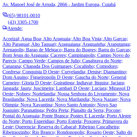
Av. Manoel José de Arruda, 2866 - Jardim Europa, Cuiabá
(65) 98101-0010
(43) 3305-1700
Atende:
Acorizal; Agua Boa; Alto Araguaia; Alto Boa Vista; Alto Garcas;
Alto Paraguai; Alto Taquari; Araguaiana; Araguainha; Araputanga;
Arenapolis; Barao de Melgaco; Barra do Bugres; Barra do Garcas;
Bom Jesus do Araguaia; Caceres; Campinapolis; Campo Novo do
Parecis; Campo Verde; Campos de Julio; Canabrava do Norte;
Canarana; Chapada Dos Guimaraes; Cocalinho; Comodoro;
Confresa; Conquista D Oeste; Curvelandia; Denise; Diamantino;
Dom Aquino; Figueiropolis D Oeste; Gaucha do Norte; General
Carneiro; Gloria D Oeste; Guiratinga; Indiavai; Itiquira; Jaciara;
Jangada; Jauru; Juscimeira; Lambari D Oeste; Luciara; Mirassol D
Oeste; Nobres; Nortelandia; Nossa Senhora do Livramento; Nova
Brasilandia; Nova Lacerda; Nova Marilandia; Nova Nazare; Nova
Olimpia; Nova Xavantina; Novo Santo Antonio; Novo Sao
Joaquim; Paranatinga; Pedra Preta; Planalto da Serra; Pocone;
Pontal do Araguaia; Ponte Branca; Pontes E Lacerda; Porto Alegre
do Norte; Porto Esperidiao; Porto Estrela; Poxoreu; Primavera do
Leste; Querencia; Reserva do Cabacal; Ribeirao Cascalheira;
Ribeiraozinho; Rio Branco; Rondonopolis; Rosario Oeste; Salto do