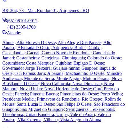
BR-364, 73 - Mal. Rondon 01, Ariquemes - RO
(65) 98101-0012
(43) 3305-1700
Atende:
Abuna; Alta Floresta D Oeste; Alto Alegre Dos Parecis; Alto
Paraiso; Alvorada D Oeste; Ariquemes; Buritis; Cabixi;
Cacaulandia; Cacoal; Campo Novo de Rondonia; Candeias do
Jamari; Castanheiras; Cerejeiras; Chupinguaia; Colorado do Oeste;
Corumbiara; Costa Marques; Cujubim; Espigao D Oeste;
Governador Jorge Teixeira; Guajara-mirim; Guapore; Itapua do
Oeste; Jaci Parana; Jaru; Ji-parana; Machadinho D Oeste; Ministro
Andreazza; Mirante da Serra; Monte Negro; Mutum Parana; Nova
Brasilandia D Oeste; Nova California; Nova Dimensao; Nova
Mamore; Nova Uniao; Novo Horizonte do Oeste; Ouro Preto do
Oeste; Parecis; Pimenta Bueno; Pimenteiras do Oeste; Porto Velho;
Presidente Medici; Primavera de Rondonia; Rio Crespo; Rolim de
Moura; Santa Luzia D Oeste; Sao Felipe D Oeste; Sao Francisco do
Guapore; Sao Miguel do Guapore; Seringueiras; Teixeiropolis;
Theobroma; Uniao Bandeira; Urupa; Vale do Anari; Vale do
Paraiso; Vila Extrema; Vilhena; Vista Alegre do Abuna