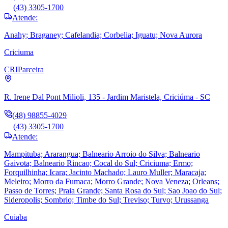
(43) 3305-1700
Atende:
Anahy; Braganey; Cafelandia; Corbelia; Iguatu; Nova Aurora
Criciuma
CRI
Parceira
R. Irene Dal Pont Milioli, 135 - Jardim Maristela, Criciúma - SC
(48) 98855-4029
(43) 3305-1700
Atende:
Mampituba; Ararangua; Balneario Arroio do Silva; Balneario
Gaivota; Balneario Rincao; Cocal do Sul; Criciuma; Ermo;
Forquilhinha; Icara; Jacinto Machado; Lauro Muller; Maracaja;
Meleiro; Morro da Fumaca; Morro Grande; Nova Veneza; Orleans;
Passo de Torres; Praia Grande; Santa Rosa do Sul; Sao Joao do Sul;
Sideropolis; Sombrio; Timbe do Sul; Treviso; Turvo; Urussanga
Cuiaba