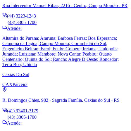
Rua Interventor Manoel Ribas, 2216 - Centro, Campo Mourão - PR
(44) 3223-1243
(43) 3305-1700
Atende:
Altamira do Parana; Araruna; Barbosa Ferraz; Boa Esperanca;
Campina da Lagoa; Campo Mourao; Corumbatai do Sul;
Engenheiro Beltrao; Farol; Fenix; Goioere; Iretama; Janiopolis;
Juranda; Luiziana; Mambore; Nova Cantu; Peabiru; Quarto
Centenario; Quinta do Sol; Rancho Alegre D Oeste; Roncador;
Terra Boa; Ubirata
Caxias Do Sul
CAX
Parceira
R. Domingos Chies, 982 - Sagrada Família, Caxias do Sul - RS
(41) 97401-3179
(43) 3305-1700
Atende: