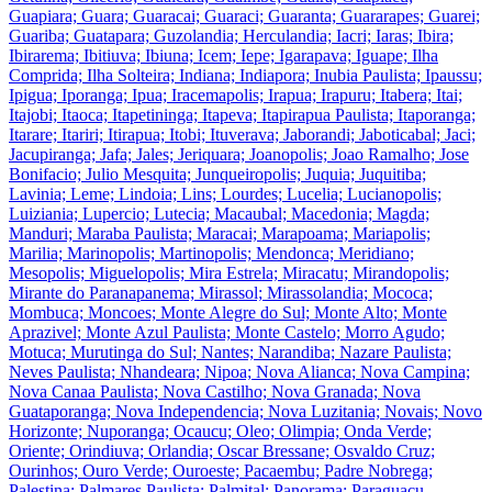
Guapiara; Guara; Guaracai; Guaraci; Guaranta; Guararapes; Guarei;
Guariba; Guatapara; Guzolandia; Herculandia; Iacri; Iaras; Ibira;
Ibirarema; Ibitiuva; Ibiuna; Icem; Iepe; Igarapava; Iguape; Ilha
Comprida; Ilha Solteira; Indiana; Indiapora; Inubia Paulista; Ipaussu;
Ipigua; Iporanga; Ipua; Iracemapolis; Irapua; Irapuru; Itabera; Itai;
Itajobi; Itaoca; Itapetininga; Itapeva; Itapirapua Paulista; Itaporanga;
Itarare; Itariri; Itirapua; Itobi; Ituverava; Jaborandi; Jaboticabal; Jaci;
Jacupiranga; Jafa; Jales; Jeriquara; Joanopolis; Joao Ramalho; Jose
Bonifacio; Julio Mesquita; Junqueiropolis; Juquia; Juquitiba;
Lavinia; Leme; Lindoia; Lins; Lourdes; Lucelia; Lucianopolis;
Luiziania; Lupercio; Lutecia; Macaubal; Macedonia; Magda;
Manduri; Maraba Paulista; Maracai; Marapoama; Mariapolis;
Marilia; Marinopolis; Martinopolis; Mendonca; Meridiano;
Mesopolis; Miguelopolis; Mira Estrela; Miracatu; Mirandopolis;
Mirante do Paranapanema; Mirassol; Mirassolandia; Mococa;
Mombuca; Moncoes; Monte Alegre do Sul; Monte Alto; Monte
Aprazivel; Monte Azul Paulista; Monte Castelo; Morro Agudo;
Motuca; Murutinga do Sul; Nantes; Narandiba; Nazare Paulista;
Neves Paulista; Nhandeara; Nipoa; Nova Alianca; Nova Campina;
Nova Canaa Paulista; Nova Castilho; Nova Granada; Nova
Guataporanga; Nova Independencia; Nova Luzitania; Novais; Novo
Horizonte; Nuporanga; Ocaucu; Oleo; Olimpia; Onda Verde;
Oriente; Orindiuva; Orlandia; Oscar Bressane; Osvaldo Cruz;
Ourinhos; Ouro Verde; Ouroeste; Pacaembu; Padre Nobrega;
Palestina; Palmares Paulista; Palmital; Panorama; Paraguacu