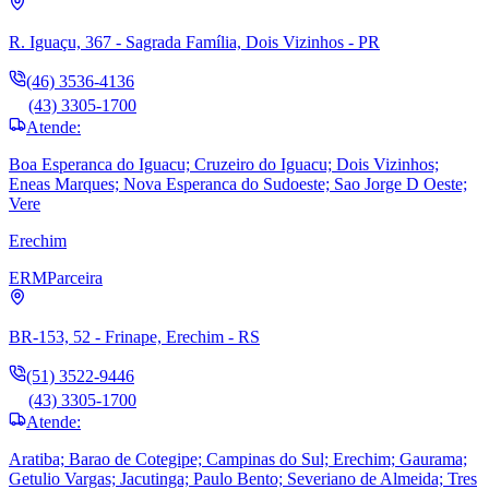
R. Iguaçu, 367 - Sagrada Família, Dois Vizinhos - PR
(46) 3536-4136
(43) 3305-1700
Atende:
Boa Esperanca do Iguacu; Cruzeiro do Iguacu; Dois Vizinhos;
Eneas Marques; Nova Esperanca do Sudoeste; Sao Jorge D Oeste;
Vere
Erechim
ERM
Parceira
BR-153, 52 - Frinape, Erechim - RS
(51) 3522-9446
(43) 3305-1700
Atende:
Aratiba; Barao de Cotegipe; Campinas do Sul; Erechim; Gaurama;
Getulio Vargas; Jacutinga; Paulo Bento; Severiano de Almeida; Tres