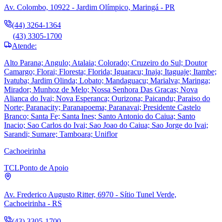
Av. Colombo, 10922 - Jardim Olímpico, Maringá - PR
(44) 3264-1364
(43) 3305-1700
Atende:
Alto Parana; Angulo; Atalaia; Colorado; Cruzeiro do Sul; Doutor
Camargo; Florai; Floresta; Florida; Iguaracu; Inaja; Itaguaje; Itambe;
Ivatuba; Jardim Olinda; Lobato; Mandaguacu; Marialva; Maringa;
Mirador; Munhoz de Melo; Nossa Senhora Das Gracas; Nova
Alianca do Ivai; Nova Esperanca; Ourizona; Paicandu; Paraiso do
Norte; Paranacity; Paranapoema; Paranavai; Presidente Castelo
Branco; Santa Fe; Santa Ines; Santo Antonio do Caiua; Santo
Inacio; Sao Carlos do Ivai; Sao Joao do Caiua; Sao Jorge do Ivai;
Sarandi; Sumare; Tamboara; Uniflor
Cachoeirinha
TCL
Ponto de Apoio
Av. Frederico Augusto Ritter, 6970 - Sítio Tunel Verde,
Cachoeirinha - RS
(43) 3305-1700