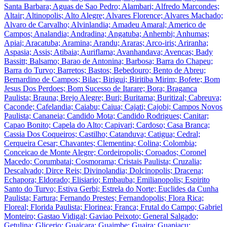
Santa Barbara; Aguas de Sao Pedro; Alambari; Alfredo Marcondes;
Altair; Altinopolis; Alto Alegre; Alvares Florence; Alvares Machado;
Alvaro de Carvalho; Alvinlandia; Amadeu Amaral; Americo de
Campos; Analandia; Andradina; Angatuba; Anhembi; Anhumas;
Apiai; Aracatuba; Aramina; Arandu; Araras; Arco-iris; Ariranha;
Aspasia; Assis; Atibaia; Auriflama; Avanhandava; Avencas; Bady
Bassitt; Balsamo; Barao de Antonina; Barbosa; Barra do Chapeu;
Barra do Turvo; Barretos; Bastos; Bebedouro; Bento de Abreu;
Bernardino de Campos; Bilac; Birigui; Biritiba Mirim; Bofete; Bom
Jesus Dos Perdoes; Bom Sucesso de Itarare; Bora; Braganca
Paulista; Brauna; Brejo Alegre; Buri; Buritama; Buritizal; Cabreuva;
Caconde; Cafelandia; Caiabu; Caiua; Cajati; Cajobi; Campos Novos
Paulista; Cananeia; Candido Mota; Candido Rodrigues; Canitar;
Capao Bonito; Capela do Alto; Capivari; Cardoso; Casa Branca;
Cassia Dos Coqueiros; Castilho; Catanduva; Catigua; Cedral;
Cerqueira Cesar; Chavantes; Clementina; Colina; Colombia;
Conceicao de Monte Alegre; Cordeiropolis; Coroados; Coronel
Macedo; Corumbatai; Cosmorama; Cristais Paulista; Cruzalia;
Descalvado; Dirce Reis; Divinolandia; Dolcinopolis; Dracena;
Echapora; Eldorado; Elisiario; Embauba; Emilianopolis; Espirito
Santo do Turvo; Estiva Gerbi; Estrela do Norte; Euclides da Cunha
Paulista; Fartura; Fernando Prestes; Fernandopolis; Flora Rica;
Floreal; Florida Paulista; Florinea; Franca; Frutal do Campo; Gabriel
Monteiro; Gastao Vidigal; Gaviao Peixoto; General Salgado;
Getulina; Glicerio; Guaicara; Guaimbe; Guaira; Guapiacu;