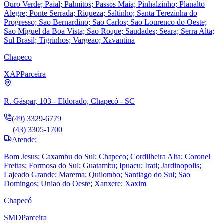
Ouro Verde; Paial; Palmitos; Passos Maia; Pinhalzinho; Planalto
Alegre; Ponte Serrada; Riqueza; Saltinho; Santa Terezinha do
Progresso; Sao Bernardino; Sao Carlos; Sao Lourenco do Oeste;
Sao Miguel da Boa Vista; Sao Roque; Saudades; Seara; Serra Alta;
Sul Brasil; Tigrinhos; Vargeao; Xavantina
Chapeco
XAP
Parceira
R. Gáspar, 103 - Eldorado, Chapecó - SC
(49) 3329-6779
(43) 3305-1700
Atende:
Bom Jesus; Caxambu do Sul; Chapeco; Cordilheira Alta; Coronel
Freitas; Formosa do Sul; Guatambu; Ipuacu; Irati; Jardinopolis;
Lajeado Grande; Marema; Quilombo; Santiago do Sul; Sao
Domingos; Uniao do Oeste; Xanxere; Xaxim
Chapecó
SMD
Parceira