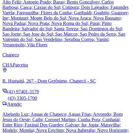
Alto Feliz; Antonio Prado; Barao; Bento Goncalves; Carlos
Barbosa; Casca; Caxias do Sul; Cotipora; Dois Lajeados; Fagundes
Varela; Farroupilha; Flores da Cunha; Garibaldi; Guabiju; Guapore;
Ipe; Montauri; Monte Belo do Sul; Nova Araca; Nova Bassano;
Nova Padua; Nova Prata; Nova Roma do Sul; Parai; Pinto
Bandeira; Salvador do Sul; Santa Tereza; Sao Domingos do Sul;
Sao Jorge; Sao Jose do Sul; Sao Marcos; Sao Pedro da Serra; Sao
Valentim do Sul; Sao Vendelino; Serafina Correa; Vanini;
Veranopolis; Vila Flores
Chapeco
CHA
Parceira
R. Humaitá, 267 - Dom Gerônimo, Chapecó - SC
(41) 97401-3179
(43) 3305-1700
Atende:
Abelardo Luz; Aguas de Chapeco; Aguas Frias; Arvoredo; Bom
Jesus do Oeste; Caibi; Coronel Martins; Cunha Pora; Cunhatai;
Entre Rios; Faxinal Dos Guedes; Galvao; Ita; Jupia; Maravilha;
Modelo; Mondai; Nova Erechim; Nova Itaberaba; Novo Horizonte;