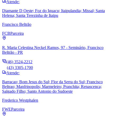
Atende:
Diamante D Oeste; Foz do Iguacu; Itaipulandia; Missal; Santa
Helena; Santa Terezinha de Itaipu
Francisco Beltrão
FCB
Parceira
R. Maria Celestina Neckel Ramos, 97 - Seminário, Francisco
Beltrão - PR
(46) 3524-2212
(43) 3305-1700
Atende:
Barracao; Bom Jesus do Sul; Flor da Serra do Sul; Francisco
Beltrao; Manfrinopolis; Marmeleiro; Pranchita; Renascenca;
Salgado Filho; Santo Antonio do Sudoeste
Frederico Westphalen
FWE
Parceira