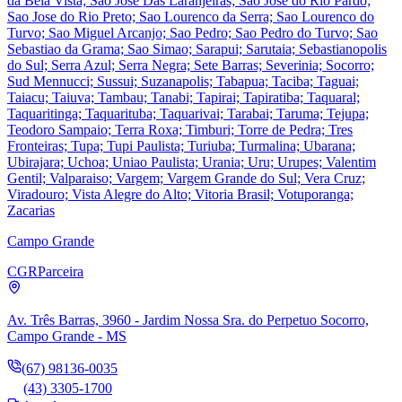
da Bela Vista; Sao Jose Das Laranjeiras; Sao Jose do Rio Pardo;
Sao Jose do Rio Preto; Sao Lourenco da Serra; Sao Lourenco do
Turvo; Sao Miguel Arcanjo; Sao Pedro; Sao Pedro do Turvo; Sao
Sebastiao da Grama; Sao Simao; Sarapui; Sarutaia; Sebastianopolis
do Sul; Serra Azul; Serra Negra; Sete Barras; Severinia; Socorro;
Sud Mennucci; Sussui; Suzanapolis; Tabapua; Taciba; Taguai;
Taiacu; Taiuva; Tambau; Tanabi; Tapirai; Tapiratiba; Taquaral;
Taquaritinga; Taquarituba; Taquarivai; Tarabai; Taruma; Tejupa;
Teodoro Sampaio; Terra Roxa; Timburi; Torre de Pedra; Tres
Fronteiras; Tupa; Tupi Paulista; Turiuba; Turmalina; Ubarana;
Ubirajara; Uchoa; Uniao Paulista; Urania; Uru; Urupes; Valentim
Gentil; Valparaiso; Vargem; Vargem Grande do Sul; Vera Cruz;
Viradouro; Vista Alegre do Alto; Vitoria Brasil; Votuporanga;
Zacarias
Campo Grande
CGR
Parceira
Av. Três Barras, 3960 - Jardim Nossa Sra. do Perpetuo Socorro,
Campo Grande - MS
(67) 98136-0035
(43) 3305-1700