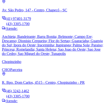
Av. São Pedro, 147 - Centro, Chapecó - SC
(41) 97401-3179
(43) 3305-1700
Atende:
Anchieta; Bandeirante; Barra Bonita; Belmonte; Campo Ere;
Descanso; Dionisio Cerqueira; Flor do Sertao; Guaraciaba; Guaruja
do Sul; Ipora do Oeste; Iraceminha; Itapiranga; Palma Sola; Paraiso;
Princesa; Romelandia; Santa Helena; Sao Joao do Oeste; Sao Jose
do Cedro; Sao Miguel do Oeste; Tunapolis
Chopinzinho
CHO
Parceira
R. Bpo. Dom Carlos, 4515 - Centro, Chopinzinho - PR
(46) 3242-1462
(43) 3305-1700
Atende: