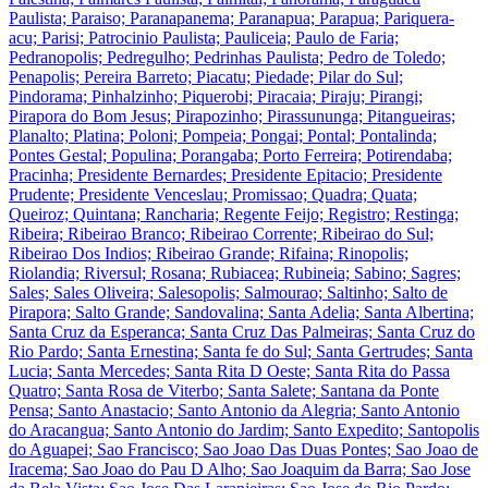
Paulista; Paraiso; Paranapanema; Paranapua; Parapua; Pariquera-
acu; Parisi; Patrocinio Paulista; Pauliceia; Paulo de Faria;
Pedranopolis; Pedregulho; Pedrinhas Paulista; Pedro de Toledo;
Penapolis; Pereira Barreto; Piacatu; Piedade; Pilar do Sul;
Pindorama; Pinhalzinho; Piquerobi; Piracaia; Piraju; Pirangi;
Pirapora do Bom Jesus; Pirapozinho; Pirassununga; Pitangueiras;
Planalto; Platina; Poloni; Pompeia; Pongai; Pontal; Pontalinda;
Pontes Gestal; Populina; Porangaba; Porto Ferreira; Potirendaba;
Pracinha; Presidente Bernardes; Presidente Epitacio; Presidente
Prudente; Presidente Venceslau; Promissao; Quadra; Quata;
Queiroz; Quintana; Rancharia; Regente Feijo; Registro; Restinga;
Ribeira; Ribeirao Branco; Ribeirao Corrente; Ribeirao do Sul;
Ribeirao Dos Indios; Ribeirao Grande; Rifaina; Rinopolis;
Riolandia; Riversul; Rosana; Rubiacea; Rubineia; Sabino; Sagres;
Sales; Sales Oliveira; Salesopolis; Salmourao; Saltinho; Salto de
Pirapora; Salto Grande; Sandovalina; Santa Adelia; Santa Albertina;
Santa Cruz da Esperanca; Santa Cruz Das Palmeiras; Santa Cruz do
Rio Pardo; Santa Ernestina; Santa fe do Sul; Santa Gertrudes; Santa
Lucia; Santa Mercedes; Santa Rita D Oeste; Santa Rita do Passa
Quatro; Santa Rosa de Viterbo; Santa Salete; Santana da Ponte
Pensa; Santo Anastacio; Santo Antonio da Alegria; Santo Antonio
do Aracangua; Santo Antonio do Jardim; Santo Expedito; Santopolis
do Aguapei; Sao Francisco; Sao Joao Das Duas Pontes; Sao Joao de
Iracema; Sao Joao do Pau D Alho; Sao Joaquim da Barra; Sao Jose