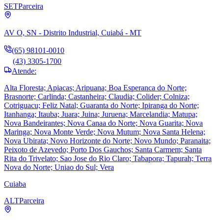
SET
Parceira
AV O, SN - Distrito Industrial, Cuiabá - MT
(65) 98101-0010
(43) 3305-1700
Atende:
Alta Floresta; Apiacas; Aripuana; Boa Esperanca do Norte;
Brasnorte; Carlinda; Castanheira; Claudia; Colider; Colniza;
Cotriguacu; Feliz Natal; Guaranta do Norte; Ipiranga do Norte;
Itanhanga; Itauba; Juara; Juina; Juruena; Marcelandia; Matupa;
Nova Bandeirantes; Nova Canaa do Norte; Nova Guarita; Nova
Maringa; Nova Monte Verde; Nova Mutum; Nova Santa Helena;
Nova Ubirata; Novo Horizonte do Norte; Novo Mundo; Paranaita;
Peixoto de Azevedo; Porto Dos Gauchos; Santa Carmem; Santa
Rita do Trivelato; Sao Jose do Rio Claro; Tabapora; Tapurah; Terra
Nova do Norte; Uniao do Sul; Vera
Cuiaba
ALT
Parceira